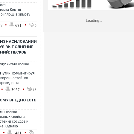
віті
герка Кортні
ої площі в зимову
Loading...
•
•
17
681
0
Б ИЗНАСИЛОВАНИИ
УЯ ВЫПОЛНЕНИЕ
НИЙ: ПЕСКОВ
віту: читати новини
 Путин, комментируя
воренностей, во
президента
•
•
3057
13
ОМУ ВРЕДНО ЕСТЬ
ичні новини
езных свойств,
стенки сосудов и
ие. Однако
•
•
8
1481
0