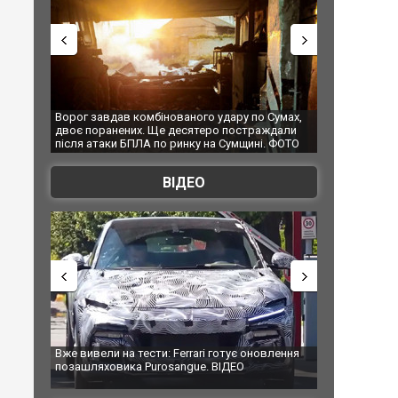
ав комбінованого удару по Сумах,
За 2000 кілометрів від кордону з У
нених. Ще десятеро постраждали
Єкатеринбурзі після атаки дронів 
и БПЛА по ринку на Сумщині. ФОТО
склад Wildberries. ФОТО. ВІДЕО
ВІДЕО
 на тести: Ferrari готує оновлення
Вийшов трейлер нової екранізації
вика Purosangue. ВІДЕО
фільму "Афера Томаса Крауна"