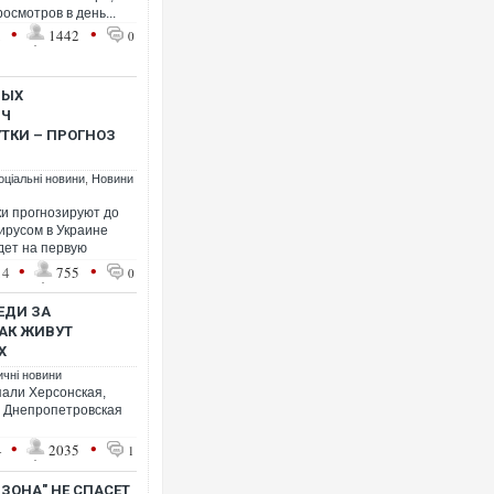
осмотров в день...
•
•
1
1442
0
НЫХ
ЯЧ
ТКИ – ПРОГНОЗ
оціальні новини
,
Новини
и прогнозируют до
ирусом в Украине
дет на первую
•
•
14
755
0
ЕДИ ЗА
АК ЖИВУТ
Х
ичні новини
пали Херсонская,
и Днепропетровская
•
•
4
2035
1
ЗОНА" НЕ СПАСЕТ