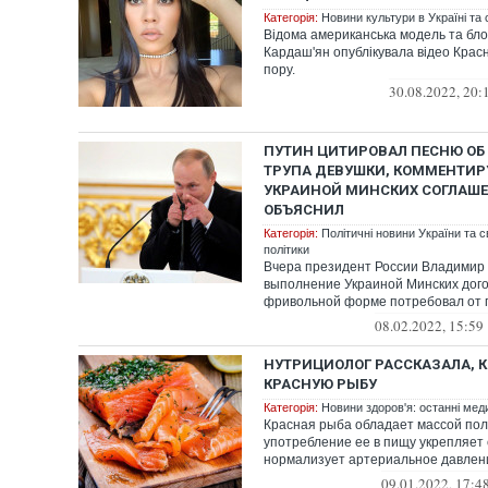
Категорія:
Новини культури в Україні та с
Відома американська модель та бло
Кардаш'ян опублікувала відео Красн
пору.
30.08.2022, 20:
ПУТИН ЦИТИРОВАЛ ПЕСНЮ О
ТРУПА ДЕВУШКИ, КОММЕНТИР
УКРАИНОЙ МИНСКИХ СОГЛАШЕ
ОБЪЯСНИЛ
Категорія:
Політичні новини України та с
політики
Вчера президент России Владимир
выполнение Украиной Минских дого
фривольной форме потребовал от 
Владимира...
08.02.2022, 15:59
НУТРИЦИОЛОГ РАССКАЗАЛА, К
КРАСНУЮ РЫБУ
Категорія:
Новини здоров'я: останні мед
Красная рыба обладает массой пол
употребление ее в пищу укрепляет 
нормализует артериальное давлен
некоторым л...
09.01.2022, 17:4