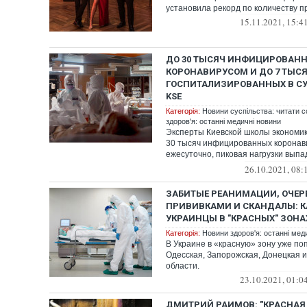
установила рекорд по количеству пр
15.11.2021, 15:4
ДО 30 ТЫСЯЧ ИНФИЦИРОВАН
КОРОНАВИРУСОМ И ДО 7 ТЫС
ГОСПИТАЛИЗИРОВАННЫХ В СУ
KSE
Категорія:
Новини суспільства: читати с
здоров'я: останні медичні новини
Эксперты Киевской школы экономик
30 тысяч инфицированных коронав
ежесуточно, пиковая нагрузки выпа
полов...
26.10.2021, 08:
ЗАБИТЫЕ РЕАНИМАЦИИ, ОЧЕР
ПРИВИВКАМИ И СКАНДАЛЫ: К
УКРАИНЦЫ В "КРАСНЫХ" ЗОНА
Категорія:
Новини здоров'я: останні мед
В Украине в «красную» зону уже по
Одесская, Запорожская, Донецкая 
области.
23.10.2021, 01:0
ДМИТРИЙ РАИМОВ: "КРАСНАЯ 