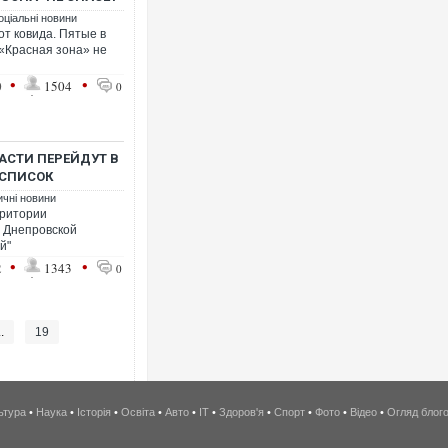
оціальні новини
от ковида. Пятые в
 «Красная зона» не
•
•
0
1504
0
ЛАСТИ ПЕРЕЙДУТ В
 СПИСОК
ичні новини
рритории
и Днепровской
й"
•
•
2
1343
0
..
19
ьтура
•
Наука
•
Історія
•
Освіта
•
Авто
•
IT
•
Здоров'я
•
Спорт
•
Фото
•
Відео
•
Огляд блог