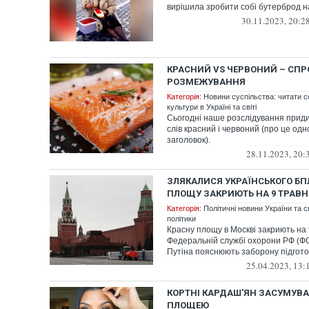
вирішила зробити собі бутерброд н
30.11.2023, 20:2
КРАСНИЙ VS ЧЕРВОНИЙ – СПР
РОЗМЕЖУВАННЯ
Категорія:
Новини суспільства: читати с
культури в Україні та світі
Сьогодні наше розслідування прид
слів красний і червоний (про це од
заголовок).
28.11.2023, 20:
ЗЛЯКАЛИСЯ УКРАЇНСЬКОГО БП
ПЛОЩУ ЗАКРИЮТЬ НА 9 ТРАВН
Категорія:
Політичні новини України та с
політики
Красну площу в Москві закриють на 
Федеральній службі охорони РФ (
Путіна пояснюють заборону підгото
25.04.2023, 13:
КОРТНІ КАРДАШ'ЯН ЗАСУМУВА
ПЛОЩЕЮ