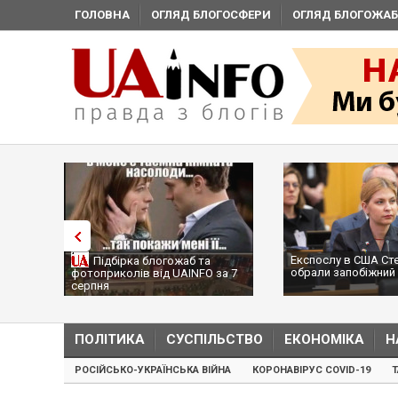
ГОЛОВНА
ОГЛЯД БЛОГОСФЕРИ
ОГЛЯД БЛОГОЖАБ
Експослу в США Ст
Підбірка блогожаб та
обрали запобіжний 
фотоприколів від UAINFO за 7
серпня
ПОЛІТИКА
СУСПІЛЬСТВО
ЕКОНОМІКА
Н
РОСІЙСЬКО-УКРАЇНСЬКА ВІЙНА
КОРОНАВІРУС COVID-19