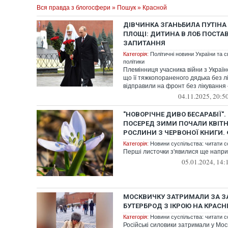
Вся правда з блогосфери
»
Пошук
» Красной
ДІВЧИНКА ЗГАНЬБИЛА ПУТІНА
ПЛОЩІ: ДИТИНА В ЛОБ ПОСТА
ЗАПИТАННЯ
Категорія:
Політичні новини України та с
політики
Племінниця учасника війни з Україн
що її тяжкопораненого дядька без л
відправили на фронт без лікування –
04.11.2025, 20:5
"НОВОРІЧНЕ ДИВО БЕСАРАБІЇ". 
ПОСЕРЕД ЗИМИ ПОЧАЛИ КВІТН
РОСЛИНИ З ЧЕРВОНОЇ КНИГИ.
Категорія:
Новини суспільства: читати с
Перші листочки з'явилися ще наприк
05.01.2024, 14:
МОСКВИЧКУ ЗАТРИМАЛИ ЗА З
БУТЕРБРОД З ІКРОЮ НА КРАСН
Категорія:
Новини суспільства: читати с
Російські силовики затримали у Моск