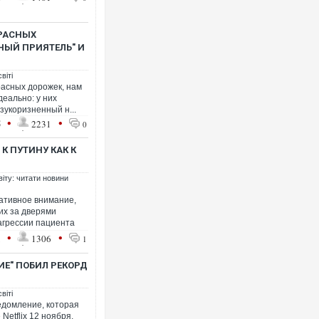
КРАСНЫХ
НЫЙ ПРИЯТЕЛЬ" И
віті
расных дорожек, нам
Ворог завд
деально: у них
двоє пора
зукоризненный н...
після атак
•
•
5
2231
0
К ПУТИНУ КАК К
віту: читати новини
ативное внимание,
их за дверями
агрессии пациента
•
•
1
1306
1
Е" ПОБИЛ РЕКОРД
Вже вивели
позашляхо
віті
едомление, которая
etflix 12 ноября,