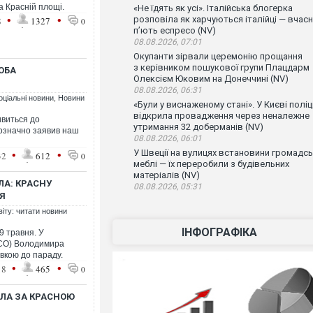
а Красній площі.
«Не їдять як усі». Італійська блогерка
•
•
розповіла як харчуються італійці — вчас
8
1327
0
п’ють еспресо (NV)
08.08.2026, 07:01
Окупанти зірвали церемонію прощання
з керівником пошукової групи Плацдарм
ОБА
Олексієм Юковим на Донеччині (NV)
08.08.2026, 06:31
оціальні новини
,
Новини
«Були у виснаженому стані». У Києві поліц
відкрила провадження через неналежне
ивиться до
утримання 32 доберманів (NV)
нозначно заявив наш
08.08.2026, 06:01
•
•
У Швеції на вулицях встановини громадсь
32
612
0
меблі — їх переробили з будівельних
матеріалів (NV)
ЛА: КРАСНУ
08.08.2026, 05:31
Я
віту: читати новини
ІНФОГРАФІКА
9 травня. У
ФСО) Володимира
вкою до параду.
•
•
18
465
0
ЛА ЗА КРАСНОЮ