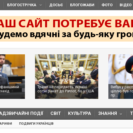
БЛОГОСТРІЧКА
ДОСЬЄ
БЛОГОЖАБИ
ФОТО
ВІДЕО
ефанішиній
Трамп не передасть Україні
Вибух у рес
захід
сотні ракет до Patriot, бо у США
ціллю був г
...
пр...
АДЗВИЧАЙНІ ПОДІЇ
СВІТ
КУЛЬТУРА
ЗНАННЯ
ТАРИФИ
ПОДВИГИ УКРАЇНЦІВ