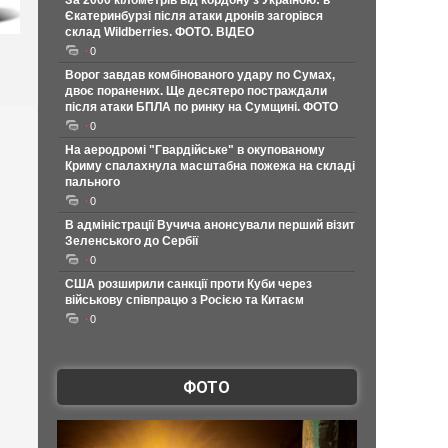
За 2000 кілометрів від кордону з Україною: в
Єкатеринбурзі після атаки дронів загорівся
склад Wildberries. ФОТО. ВІДЕО
0
Ворог завдав комбінованого удару по Сумах,
двоє поранених. Ще десятеро постраждали
після атаки БПЛА по ринку на Сумщині. ФОТО
0
На аеродромі "Гвардійське" в окупованому
Криму спалахнула масштабна пожежа на складі
пального
0
В адміністрації Вучича анонсували перший візит
Зеленського до Сербії
0
США розширили санкції проти Куби через
військову співпрацю з Росією та Китаєм
0
ФОТО