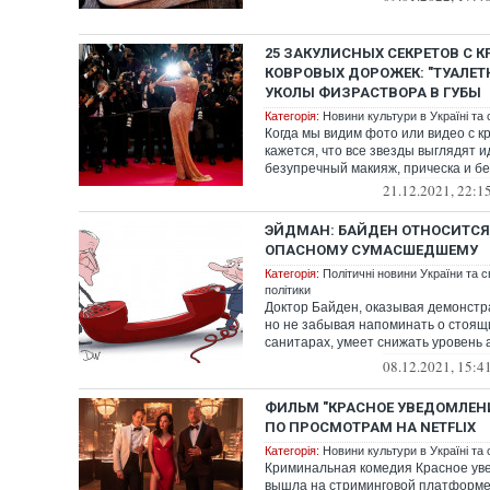
25 ЗАКУЛИСНЫХ СЕКРЕТОВ С 
КОВРОВЫХ ДОРОЖЕК: "ТУАЛЕТ
УКОЛЫ ФИЗРАСТВОРА В ГУБЫ
Категорія:
Новини культури в Україні та с
Когда мы видим фото или видео с к
кажется, что все звезды выглядят и
безупречный макияж, прическа и бе
21.12.2021, 22:1
ЭЙДМАН: БАЙДЕН ОТНОСИТСЯ 
ОПАСНОМУ СУМАСШЕДШЕМУ
Категорія:
Політичні новини України та с
політики
Доктор Байден, оказывая демонстр
но не забывая напоминать о стоящ
санитарах, умеет снижать уровень 
Пут...
08.12.2021, 15:4
ФИЛЬМ "КРАСНОЕ УВЕДОМЛЕНИ
ПО ПРОСМОТРАМ НА NETFLIX
Категорія:
Новини культури в Україні та с
Криминальная комедия Красное ув
вышла на стриминговой платформе N