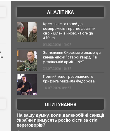
АНАЛІТИКА
Кремль не готовий до
компромісів і прагне досягти
своїх цілей війною, - Foreign
Affairs
03.08.2026 13:02
о
Звільнення Сирського знаменує
та
кінець епохи "старої гвардії" в
українській армії — NYT
23.07.2026 10:32
Повний текст резонансного
брифінга Михайла Федорова
18.07.2026 09:27
ОПИТУВАННЯ
На вашу думку, коли далекобійні санкції
України примусять росію сісти за стіл
переговорів?