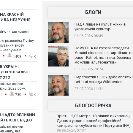
БЛОГИ
 НА КРАСНІЙ
ВИЛА НЕЗРУЧНЕ
Надія лише на культ жінки в
українській культурі
віту: читати новини
06.08.2026 08:49
ою розповіла Путіну,
ікування знову
Чому США не готові передати
 незручна п...
Україні ліцензію на виробництв
•
•
0
1408
0
ракет Patriot: політика, безпека 
можливі альтернативи
В УКРАЇНІ
03.08.2026 20:24
УТИ УНІКАЛЬНІ
Перспектива: ЗСУ добомблять і
 ФОТО
всі інші склади Wildberries
оціальні новини
23.07.2026 11:31
інці 2023 року.
•
•
14
750
0
БЛОГОСТРІЧКА
АНАДТО ВЕЛИКИЙ
Зріст — 2,02 метра: 18-річний вихованець
ІЙ ПЛОЩІ. ВІДЕО
Динамо уклав перший професійний
контракт із клубом еліти Португалії (NV)
оціальні новини
08.08.2026, 07:31
ві жінку, яка