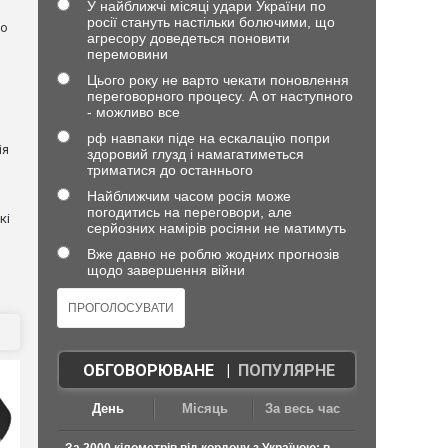
У найближчі місяці удари України по
росії стануть настільки болючими, що
но
агресору доведеться поновити
перемовини
Цього року не варто чекати поновлення
переговорного процесу. А от наступного
- можливо все
рф навпаки піде на ескалацію попри
ія
здоровий глузд і намагатиметься
триматися до останнього
Найближчим часом росія може
погодитись на переговори, але
кі
серйозних намірів росіяни не матимуть
Вже давно не роблю жодних прогнозів
щодо завершення війни
ОБГОВОРЮВАНЕ
|
ПОПУЛЯРНЕ
День
Місяць
За весь час