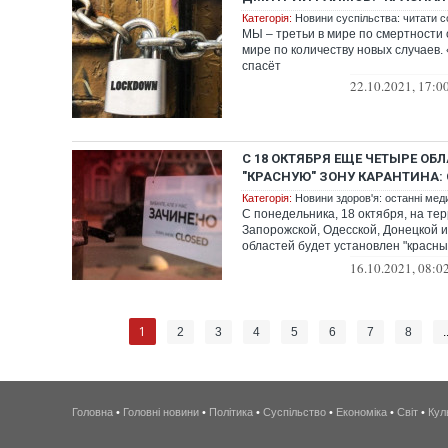
Категорія:
Новини суспільства: читати с
МЫ – третьи в мире по смертности 
мире по количеству новых случаев.
спасёт
22.10.2021, 17:0
С 18 ОКТЯБРЯ ЕЩЕ ЧЕТЫРЕ ОБ
"КРАСНУЮ" ЗОНУ КАРАНТИНА:
Категорія:
Новини здоров'я: останні мед
С понедельника, 18 октября, на те
Запорожской, Одесской, Донецкой 
областей будет установлен "красны
уровень эпидемической опас...
16.10.2021, 08:0
1
2
3
4
5
6
7
8
.
Головна
•
Головні новини
•
Політика
•
Суспільство
•
Економіка
•
Світ
•
Кул