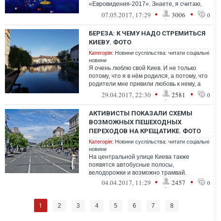
«Евровидения-2017». Знаете, я считаю,
что это хорошо.
•
•
07.05.2017, 17:29
3006
0
БЕРЕЗА: К ЧЕМУ НАДО СТРЕМИТЬСЯ
КИЕВУ. ФОТО
Категорія:
Новини суспільства: читати соціальні
новини
Я очень люблю свой Киев. И не только
потому, что я в нём родился, а потому, что
родители мне привили любовь к нему, а
прививаю любовь к Киеву своим де...
•
•
29.04.2017, 22:30
2581
0
АКТИВИСТЫ ПОКАЗАЛИ СХЕМЫ
ВОЗМОЖНЫХ ПЕШЕХОДНЫХ
ПЕРЕХОДОВ НА КРЕЩАТИКЕ. ФОТО
Категорія:
Новини суспільства: читати соціальні
новини
На центральной улице Киева также
появятся автобусные полосы,
велодорожки и возможно трамвай.
•
•
04.04.2017, 11:29
2457
0
1
2
3
4
5
6
7
8