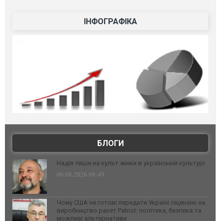
ІНФОГРАФІКА
БЛОГИ
Надія лише на культ жінки в українській культурі
06.08.2026 08:49
Чому США не готові передати Україні ліцензію на
виробництво ракет Patriot: політика, безпека та
можливі альтернативи