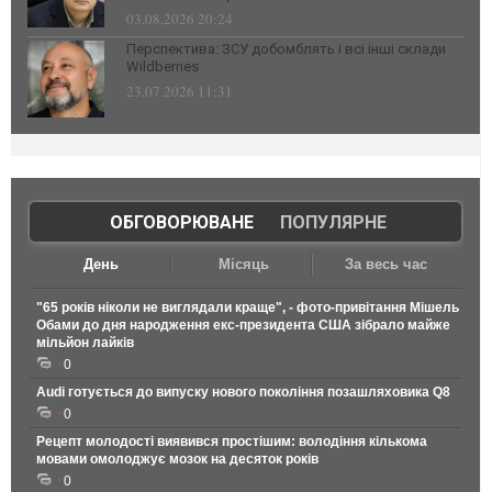
03.08.2026 20:24
Перспектива: ЗСУ добомблять і всі інші склади
Wildberries
23.07.2026 11:31
ОБГОВОРЮВАНЕ
|
ПОПУЛЯРНЕ
День
Місяць
За весь час
"65 років ніколи не виглядали краще", - фото-привітання Мішель
Обами до дня народження екс-президента США зібрало майже
мільйон лайків
0
Audi готується до випуску нового покоління позашляховика Q8
0
Рецепт молодості виявився простішим: володіння кількома
мовами омолоджує мозок на десяток років
0