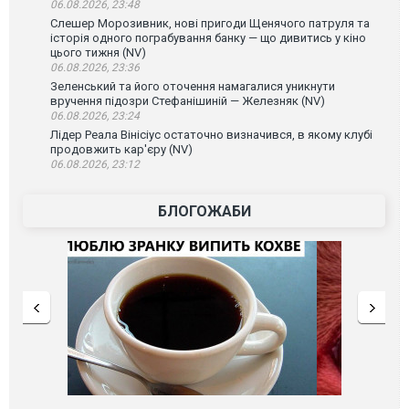
06.08.2026, 23:48
Слешер Морозивник, нові пригоди Щенячого патруля та
історія одного пограбування банку — що дивитись у кіно
цього тижня (NV)
06.08.2026, 23:36
Зеленський та його оточення намагалися уникнути
вручення підозри Стефанішиній — Железняк (NV)
06.08.2026, 23:24
Лідер Реала Вінісіус остаточно визначився, в якому клубі
продовжить кар'єру (NV)
06.08.2026, 23:12
БЛОГОЖАБИ