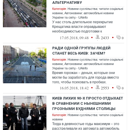
АЛЬТЕРНАТИВУ
Категорія:
Новини суспільства: читати соціальні
новини
,
Автоновини: автомобільні новини
України та світу.- UAinfo
У нас столь длительное перекрытие
Крещатика власти оправдывают
необходимостью подготовки к
мероприятию. Неужели другие города не
•
•
17.05.2018, 09:48
2433
0
готовятся? Как у них ...
РАДИ ОДНОЙ ГРУППЫ ЛЮДЕЙ
СТАНЕТ ВЕСЬ КИЕВ: ЗАЧЕМ?
Категорія:
Новини суспільства: читати соціальні
новини
,
Автоновини: автомобільні новини
України та світу.- UAinfo
Время горожан – деньги, которые они
могли бы заработать для города вместо
того, чтобы психовать в пробках.
•
•
16.05.2018, 18:42
2553
0
КИЕВ ЛИХИХ 90-Х ПРОСТО ОТДЫХАЕТ
В СРАВНЕНИИ С НЫНЕШНИМИ
ГРОЗНЫМИ БУДНЯМИ СТОЛИЦЫ
Категорія:
Новини суспільства: читати соціальні
новини
Тогда в девяностые годы максимум – это
расстреливали из автомата автомобиль