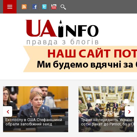
Експослу в США Стефанішиній
Трамп не передасть Україні
обрали запобіжний захід
сотні ракет до Patriot, бо у С
...