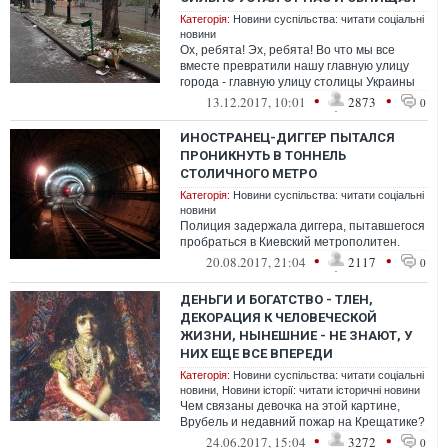
Категорія:
Новини суспільства: читати соціальні
новини
Ох, ребята! Эх, ребята! Во что мы все
вместе превратили нашу главную улицу
города - главную улицу столицы Украины
•
•
13.12.2017, 10:01
2873
0
ИНОСТРАНЕЦ-ДИГГЕР ПЫТАЛСЯ
ПРОНИКНУТЬ В ТОННЕЛЬ
СТОЛИЧНОГО МЕТРО
Категорія:
Новини суспільства: читати соціальні
новини
Полиция задержала диггера, пытавшегося
пробраться в Киевский метрополитен.
•
•
20.08.2017, 21:04
2117
0
ДЕНЬГИ И БОГАТСТВО - ТЛЕН,
ДЕКОРАЦИЯ К ЧЕЛОВЕЧЕСКОЙ
ЖИЗНИ, НЫНЕШНИЕ - НЕ ЗНАЮТ, У
НИХ ЕЩЕ ВСЕ ВПЕРЕДИ
Категорія:
Новини суспільства: читати соціальні
новини
,
Новини історії: читати історичні новини
Чем связаны девочка на этой картине,
Врубель и недавний пожар на Крещатике?
•
•
24.06.2017, 15:04
3272
0