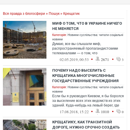
Вся правда з блогосфери
»
Пошук
» Крещатик
МИФ О ТОМ, ЧТО В УКРАИНЕ НИЧЕГО
НЕ МЕНЯЕТСЯ
Категорія:
Новини суспільства: читати соціальні
новини
Думаю, все вы слышали миф,
распространяемый пропагандистскими
телеканалами — о том, что
в Украине после Евромайдана всё очень
•
•
02.05.2019, 00:53
2671
3
плохо, ничего не меняетс...
ПОЧЕМУ НАДО ВЫСЕЛИТЬ С
КРЕЩАТИКА МНОГОЧИСЛЕННЫЕ
ГОСУДАРСТВЕННЫЕ УЧРЕЖДЕНИЯ
Категорія:
Новини суспільства: читати соціальні
новини
Если бы я руководил Киевом, я бы боролся
за выселение всех этих ведомств из этих
зданий. Куда-нибудь на левый берег, где
для них можно построить совре...
•
•
17.08.2018, 15:22
1010
0
КРЕЩАТИКУ, КАК ТРАНЗИТНОЙ
ДОРОГЕ, НУЖНО СРОЧНО СОЗДАТЬ