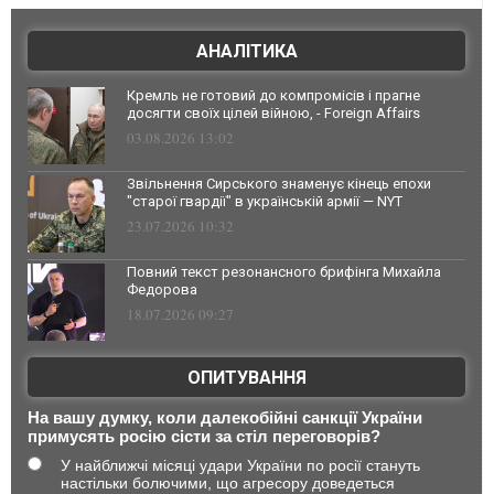
АНАЛІТИКА
Кремль не готовий до компромісів і прагне
досягти своїх цілей війною, - Foreign Affairs
03.08.2026 13:02
Звільнення Сирського знаменує кінець епохи
"старої гвардії" в українській армії — NYT
23.07.2026 10:32
Повний текст резонансного брифінга Михайла
Федорова
18.07.2026 09:27
ОПИТУВАННЯ
На вашу думку, коли далекобійні санкції України
примусять росію сісти за стіл переговорів?
У найближчі місяці удари України по росії стануть
настільки болючими, що агресору доведеться