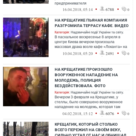
предпринимателя
•
•
16.04.2018, 05:14
6788
0
НА КРЕЩАТИКЕ ПЬЯНАЯ КОМПАНИЯ
РАЗГРОМИЛА ТЕРРАСУ КАФЕ. ВИДЕО
Категорія:
Надзвичайні події України та світу.
В пасхальное воскресенье 8 апреля в
центре Киева вечером произошла
массовая драка возле кафе «Локанта» на
Крещатике.
•
•
10.04.2018, 05:20
2491
0
НА КРЕЩАТИКЕ ПРОИЗОШЛО
ВООРУЖЕННОЕ НАПАДЕНИЕ НА
МОЛОДЕЖЬ, ПОЛИЦИЯ
БЕЗДЕЙСТВОВАЛА. ФОТО
Категорія:
Надзвичайні події України та світу.
Вечером 3 февраля на Крещатике, у
стеллы, было совершено вооруженное
нападение на молодежь, которая там
отдыхала.
•
•
04.02.2018, 15:12
6076
0
КРЕЩАТИК, КОТОРЫЙ СТОЛЬКО
ВСЕГО ПЕРЕЖИЛ НА СВОЁМ ВЕКУ,
СИЛЬНО УСТАЛ ОТ НАС И ОБНИЩАЛ