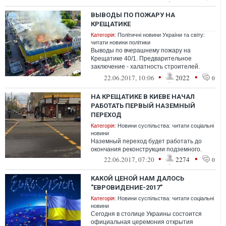
ВЫВОДЫ ПО ПОЖАРУ НА
КРЕЩАТИКЕ
Категорія:
Політичні новини України та світу:
читати новини політики
Выводы по вчерашнему пожару на
Крещатике 40/1. Предварительное
заключение - халатность строителей.
Свидетели подтверждают, что на крыше
•
•
22.06.2017, 10:06
2022
0
велись работы ...
НА КРЕЩАТИКЕ В КИЕВЕ НАЧАЛ
РАБОТАТЬ ПЕРВЫЙ НАЗЕМНЫЙ
ПЕРЕХОД
Категорія:
Новини суспільства: читати соціальні
новини
Наземный переход будет работать до
окончания реконструкции подземного.
•
•
22.06.2017, 07:20
2274
0
КАКОЙ ЦЕНОЙ НАМ ДАЛОСЬ
"ЕВРОВИДЕНИЕ-2017"
Категорія:
Новини суспільства: читати соціальні
новини
Сегодня в столице Украины состоится
официальная церемония открытия