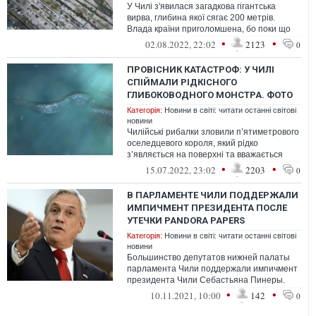
У Чилі з'явилася загадкова гігантська
вирва, глибина якої сягає 200 метрів.
Влада країни приголомшена, бо поки що
не може з'ясувати, що ховається під ...
•
•
02.08.2022, 22:02
2123
0
ПРОВІСНИК КАТАСТРОФ: У ЧИЛІ
СПІЙМАЛИ РІДКІСНОГО
ГЛИБОКОВОДНОГО МОНСТРА. ФОТО
Категорія:
Новини в світі: читати останні світові
новини
Чилійські рибалки зловили п’ятиметрового
оселедцевого короля, який рідко
з’являється на поверхні та вважається
провісником катастроф.
•
•
15.07.2022, 23:02
2203
0
В ПАРЛАМЕНТЕ ЧИЛИ ПОДДЕРЖАЛИ
ИМПИЧМЕНТ ПРЕЗИДЕНТА ПОСЛЕ
УТЕЧКИ PANDORA PAPERS
Категорія:
Новини в світі: читати останні світові
новини
Большинство депутатов нижней палаты
парламента Чили поддержали импичмент
президента Чили Себастьяна Пинеры.
Процесс был начат после обнародования
•
•
10.11.2021, 10:00
142
0
данн...