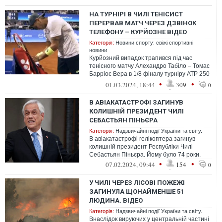
НА ТУРНІРІ В ЧИЛІ ТЕНІСИСТ
ПЕРЕРВАВ МАТЧ ЧЕРЕЗ ДЗВІНОК
ТЕЛЕФОНУ – КУРЙОЗНЕ ВІДЕО
Категорія:
Новини спорту: свіжі спортивні
новини
Курйозний випадок трапився під час
тенісного матчу Алехандро Табіло – Томас
Барріос Вера в 1/8 фіналу турніру АТР 250
у Сантьяго.
•
•
01.03.2024, 18:44
309
0
В АВІАКАТАСТРОФІ ЗАГИНУВ
КОЛИШНІЙ ПРЕЗИДЕНТ ЧИЛІ
СЕБАСТЬЯН ПІНЬЄРА
Категорія:
Надзвичайні події України та світу.
В авіакатастрофі гелікоптера загинув
колишній президент Республіки Чилі
Себастьян Піньєра. Йому було 74 роки.
•
•
07.02.2024, 09:44
154
0
У ЧИЛІ ЧЕРЕЗ ЛІСОВІ ПОЖЕЖІ
ЗАГИНУЛА ЩОНАЙМЕНШЕ 51
ЛЮДИНА. ВІДЕО
Категорія:
Надзвичайні події України та світу.
Внаслідок вируючих у центральній частині