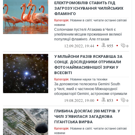
ЕЛЕКТРОМОБІЛІВ СТАВИТЬ ПІД
ЗАГРОЗУ ІСНУВАННЯ ЧИЛІЙСЬКИХ
ФЛАМІНГО
Категорія:
Новини в світі: читати останні світові
новини
Солончаки пустелі Атакама в Чилі є
улюбленим місцем проживання великої
популяції фламінго. Але птахам
загрожує небезпека, адже на околицях
•
•
12.09.2022, 19:44
955
0
розташовані...
У МІЛЬЙОНИ РАЗІВ ЯСКРАВІША ЗА
СОНЦЕ. ДОСЛІДНИКИ ОТРИМАЛИ
ФОТО НАЙМАСИВНІШОЇ ЗІРКИ У
ВСЕСВІТІ
Категорія:
Новини науки та техніки
За допомогою телескопа Gemini South
у Чилі, який є частиною Міжнародної
обсерваторії Gemini, астрономи отримали
чітке зображення зірки R136a1 — наймас...
•
•
19.08.2022, 19:00
853
0
ГЛИБИНА ДОСЯГАЄ 200 МЕТРІВ. У
ЧИЛІ З'ЯВИЛАСЯ ЗАГАДКОВА
ГІГАНТСЬКА ВИРВА
Категорія:
Новини в світі: читати останні світові
новини