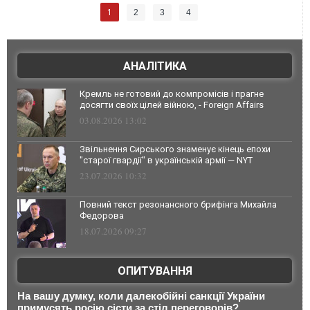
1
2
3
4
АНАЛІТИКА
Кремль не готовий до компромісів і прагне
досягти своїх цілей війною, - Foreign Affairs
03.08.2026 13:02
Звільнення Сирського знаменує кінець епохи
"старої гвардії" в українській армії — NYT
23.07.2026 10:32
Повний текст резонансного брифінга Михайла
Федорова
18.07.2026 09:27
ОПИТУВАННЯ
На вашу думку, коли далекобійні санкції України
примусять росію сісти за стіл переговорів?