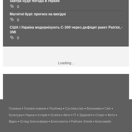
завтра буде погода в Україні
0
Магнітні бурі: прогноз на вихідні
0
США і Україна модернізують С-300 через дефіцит ракет Patriot, -
ЗМІ
0
Loading...
Головна
•
Головні новини
•
Політика
•
Суспільство
•
Економіка
беспроводной
•
Світ
•
Культура
•
Наука
•
Історія
•
Освіта
•
Авто
•
IT
•
Здоров'я
интернет
•
Спорт
•
Фото
•
Відео
•
Огляд блогосфери
•
Блоголента
•
Рейтинг блогів
киев
•
Блогожаби
и