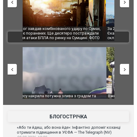
по Сумах,
За 2000 кілометрів від кордону з Україною: в
"Мої іграш
траждали
Єкатеринбурзі після атаки дронів загорівся
суперкарів
ВІДЕО
ині. ФОТО
склад Wildberries. ФОТО. ВІДЕО
дом та
Вже вивели на тести: Ferrari готує оновлення
Вийшов тре
позашляховика Purosangue. ВІДЕО
фільму "Аф
БЛОГОСТРІЧКА
«Або ти йдеш, або вона йде»: Інфантіно допоміг коханці
отримати підвищення в УЄФА — The Telegraph (NV)