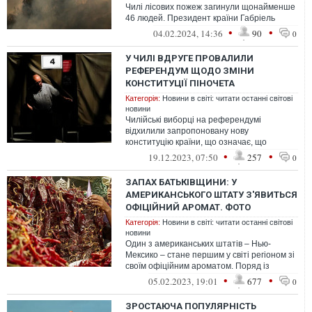
Чилі лісових пожеж загинули щонайменше
46 людей. Президент країни Габріель
Борич попереджає, що кількість жер...
•
•
04.02.2024, 14:36
90
0
У ЧИЛІ ВДРУГЕ ПРОВАЛИЛИ
РЕФЕРЕНДУМ ЩОДО ЗМІНИ
КОНСТИТУЦІЇ ПІНОЧЕТА
Категорія:
Новини в світі: читати останні світові
новини
Чилійські виборці на референдумі
відхилили запропоновану нову
конституцію країни, що означає, що
конституція, прийнята під час диктатури
•
•
19.12.2023, 07:50
257
0
Августо Піноч...
ЗАПАХ БАТЬКІВЩИНИ: У
АМЕРИКАНСЬКОГО ШТАТУ З'ЯВИТЬСЯ
ОФІЦІЙНИЙ АРОМАТ. ФОТО
Категорія:
Новини в світі: читати останні світові
новини
Один з американських штатів – Нью-
Мексико – стане першим у світі регіоном зі
своїм офіційним ароматом. Поряд із
гімном, прапором, емблемою та іншими д...
•
•
05.02.2023, 19:01
677
0
ЗРОСТАЮЧА ПОПУЛЯРНІСТЬ