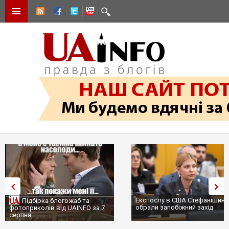
Експослу в США Стефанішині
Підбірка блогожаб та
обрали запобіжний захід
фотоприколів від UAINFO за 7
серпня