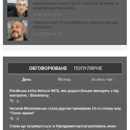
виробництво ракет Patriot: політика, безпека та
можливі альтернативи
03.08.2026 20:24
Перспектива: ЗСУ добомблять і всі інші склади
Wildberries
23.07.2026 11:31
ОБГОВОРЮВАНЕ
|
ПОПУЛЯРНЕ
День
Місяць
За весь час
Російська еліта боїться ФСБ, яка дедалі більше виходить з-під
контролю, - Bloomberg
0
Наталія Могилевська стала другою тренеркою 14-го сезону шоу
"Голос країни"
0
Спека ще затримується: в Укргідрометцентрі розповіли, якою