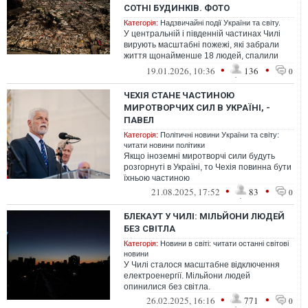
СОТНІ БУДИНКІВ. ФОТО
Категорія:
Надзвичайні події України та світу.
У центральній і південній частинах Чилі
вирують масштабні пожежі, які забрали
життя щонайменше 18 людей, спалили
тисячі гектарів лісу і знищили десятк...
•
•
19.01.2026, 10:36
136
0
ЧЕХІЯ СТАНЕ ЧАСТИНОЮ
МИРОТВОРЧИХ СИЛ В УКРАЇНІ, -
ПАВЕЛ
Категорія:
Політичні новини України та світу:
читати новини політики
Якщо іноземні миротворчі сили будуть
розгорнуті в Україні, то Чехія повинна бути
їхньою частиною
•
•
21.08.2025, 17:52
83
0
БЛЕКАУТ У ЧИЛІ: МІЛЬЙОНИ ЛЮДЕЙ
БЕЗ СВІТЛА
Категорія:
Новини в світі: читати останні світові
новини
У Чилі сталося масштабне відключення
електроенергії. Мільйони людей
опинилися без світла.
•
•
26.02.2025, 16:16
771
0