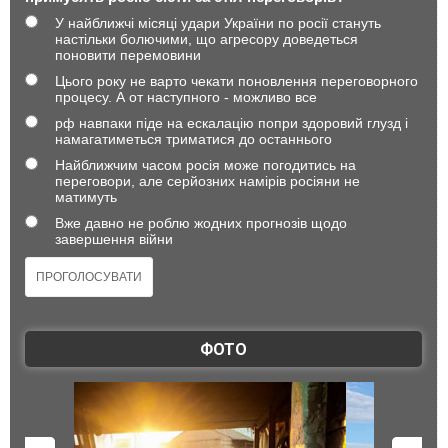
У найближчі місяці удари України по росії стануть
настільки болючими, що агресору доведеться
поновити перемовини
Цього року не варто чекати поновлення переговорного
процесу. А от наступного - можливо все
рф навпаки піде на ескалацію попри здоровий глузд і
намагатиметься триматися до останнього
Найближчим часом росія може погодитись на
переговори, але серйозних намірів росіяни не
матимуть
Вже давно не роблю жодних прогнозів щодо
завершення війни
ФОТО