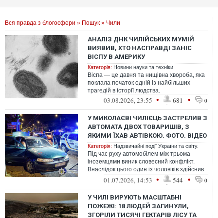
Вся правда з блогосфери
»
Пошук
» Чили
АНАЛІЗ ДНК ЧИЛІЙСЬКИХ МУМІЙ
ВИЯВИВ, ХТО НАСПРАВДІ ЗАНІС
ВІСПУ В АМЕРИКУ
Категорія:
Новини науки та техніки
Віспа — це давня та нищівна хвороба, яка
поклала початок одній із найбільших
трагедій в історії людства.
•
•
03.08.2026, 23:55
681
0
У МИКОЛАЄВІ ЧИЛІЄЦЬ ЗАСТРЕЛИВ З
АВТОМАТА ДВОХ ТОВАРИШІВ, З
ЯКИМИ ЇХАВ АВТІВКОЮ. ФОТО. ВІДЕО
Категорія:
Надзвичайні події України та світу.
Під час руху автомобілем між трьома
іноземцями виник словесний конфлікт.
Внаслідок цього один із чоловіків здійснив
постріли у пасажира та водія. Від ...
•
•
01.07.2026, 14:53
544
0
У ЧИЛІ ВИРУЮТЬ МАСШТАБНІ
ПОЖЕЖІ: 18 ЛЮДЕЙ ЗАГИНУЛИ,
ЗГОРІЛИ ТИСЯЧІ ГЕКТАРІВ ЛІСУ ТА