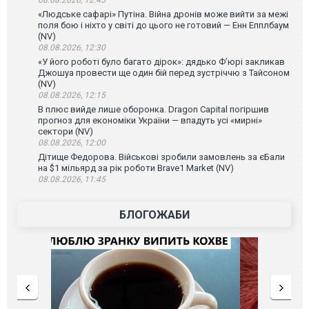
08.08.2026, 12:45
«Людське сафарі» Путіна. Війна дронів може вийти за межі
поля бою і ніхто у світі до цього не готовий — Енн Епплбаум
(NV)
08.08.2026, 12:30
«У його роботі було багато дірок»: дядько Ф’юрі закликав
Джошуа провести ще один бій перед зустріччю з Тайсоном
(NV)
08.08.2026, 12:15
В плюс вийде лише оборонка. Dragon Capital погіршив
прогноз для економіки України — впадуть усі «мирні»
сектори (NV)
08.08.2026, 12:00
Дітище Федорова. Військові зробили замовлень за єБали
на $1 мільярд за рік роботи Brave1 Market (NV)
08.08.2026, 11:45
БЛОГОЖАБИ