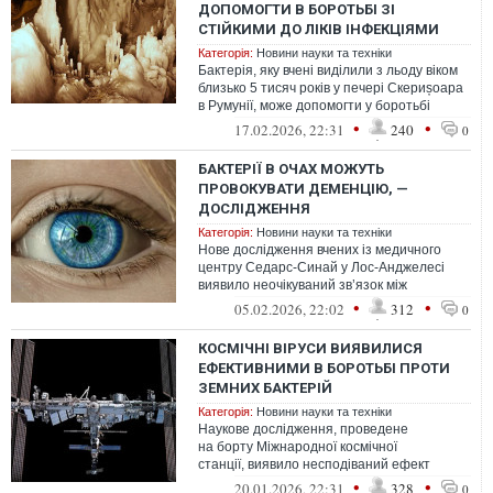
ДОПОМОГТИ В БОРОТЬБІ ЗІ
СТІЙКИМИ ДО ЛІКІВ ІНФЕКЦІЯМИ
Категорія:
Новини науки та техніки
Бактерія, яку вчені виділили з льоду віком
близько 5 тисяч років у печері Скериșоара
в Румунії, може допомогти у боротьбі
зі стійкими до антибіотиків ...
•
•
17.02.2026, 22:31
240
0
БАКТЕРІЇ В ОЧАХ МОЖУТЬ
ПРОВОКУВАТИ ДЕМЕНЦІЮ, —
ДОСЛІДЖЕННЯ
Категорія:
Новини науки та техніки
Нове дослідження вчених із медичного
центру Седарс-Синай у Лос-Анджелесі
виявило неочікуваний зв’язок між
поширеною бактерією
•
•
05.02.2026, 22:02
312
0
та розвитком хвороби Аль...
КОСМІЧНІ ВІРУСИ ВИЯВИЛИСЯ
ЕФЕКТИВНИМИ В БОРОТЬБІ ПРОТИ
ЗЕМНИХ БАКТЕРІЙ
Категорія:
Новини науки та техніки
Наукове дослідження, проведене
на борту Міжнародної космічної
станції, виявило несподіваний ефект
впливу мікрогравітації на еволюційне
•
•
20.01.2026, 22:31
328
0