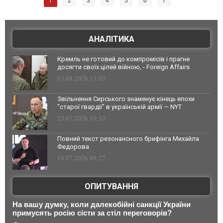
1
2
3
4
5
6
7
АНАЛІТИКА
Кремль не готовий до компромісів і прагне
досягти своїх цілей війною, - Foreign Affairs
03.08.2026 13:02
Звільнення Сирського знаменує кінець епохи
"старої гвардії" в українській армії — NYT
23.07.2026 10:32
Повний текст резонансного брифінга Михайла
Федорова
18.07.2026 09:27
ОПИТУВАННЯ
На вашу думку, коли далекобійні санкції України
примусять росію сісти за стіл переговорів?