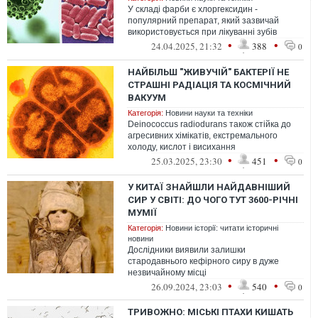
У складі фарби є хлоргексидин -
популярний препарат, який зазвичай
використовується при лікуванні зубів
•
•
24.04.2025, 21:32
388
0
НАЙБІЛЬШ "ЖИВУЧІЙ" БАКТЕРІЇ НЕ
СТРАШНІ РАДІАЦІЯ ТА КОСМІЧНИЙ
ВАКУУМ
Категорія:
Новини науки та техніки
Deinococcus radiodurans також стійка до
агресивних хімікатів, екстремального
холоду, кислот і висихання
•
•
25.03.2025, 23:30
451
0
У КИТАЇ ЗНАЙШЛИ НАЙДАВНІШИЙ
СИР У СВІТІ: ДО ЧОГО ТУТ 3600-РІЧНІ
МУМІЇ
Категорія:
Новини історії: читати історичні
новини
Дослідники виявили залишки
стародавнього кефірного сиру в дуже
незвичайному місці
•
•
26.09.2024, 23:03
540
0
ТРИВОЖНО: МІСЬКІ ПТАХИ КИШАТЬ