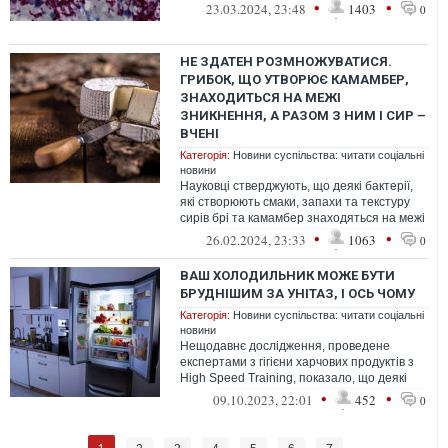
колоректальним раком
•
•
23.03.2024, 23:48
1403
0
НЕ ЗДАТЕН РОЗМНОЖУВАТИСЯ.
ГРИБОК, ЩО УТВОРЮЄ КАМАМБЕР,
ЗНАХОДИТЬСЯ НА МЕЖІ
ЗНИКНЕННЯ, А РАЗОМ З НИМ І СИР –
ВЧЕНІ
Категорія:
Новини суспільства: читати соціальні
новини
Науковці стверджують, що деякі бактерії,
які створюють смаки, запахи та текстуру
сирів брі та камамбер знаходяться на межі
зникнення.
•
•
26.02.2024, 23:33
1063
0
ВАШ ХОЛОДИЛЬНИК МОЖЕ БУТИ
БРУДНІШИМ ЗА УНІТАЗ, І ОСЬ ЧОМУ
Категорія:
Новини суспільства: читати соціальні
новини
Нещодавнє дослідження, проведене
експертами з гігієни харчових продуктів з
High Speed Training, показало, що деякі
частини холодильник у три рази бруд...
•
•
09.10.2023, 22:01
452
0