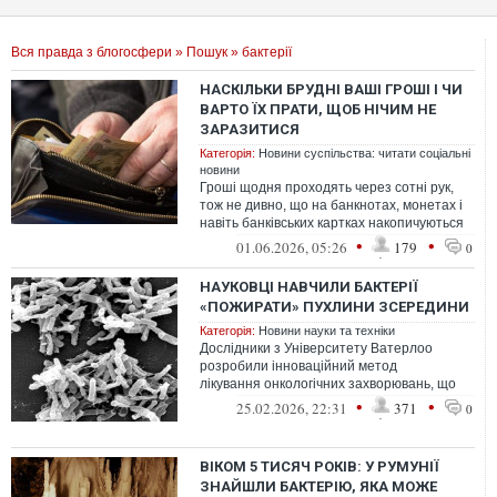
Вся правда з блогосфери
»
Пошук
» бактерії
НАСКІЛЬКИ БРУДНІ ВАШІ ГРОШІ І ЧИ
ВАРТО ЇХ ПРАТИ, ЩОБ НІЧИМ НЕ
ЗАРАЗИТИСЯ
Категорія:
Новини суспільства: читати соціальні
новини
Гроші щодня проходять через сотні рук,
тож не дивно, що на банкнотах, монетах і
навіть банківських картках накопичуються
тисячі мікроорганізмів
•
•
01.06.2026, 05:26
179
0
НАУКОВЦІ НАВЧИЛИ БАКТЕРІЇ
«ПОЖИРАТИ» ПУХЛИНИ ЗСЕРЕДИНИ
Категорія:
Новини науки та техніки
Дослідники з Університету Ватерлоо
розробили інноваційний метод
лікування онкологічних захворювань, що
базується на використанні генетично
•
•
25.02.2026, 22:31
371
0
модифікован...
ВІКОМ 5 ТИСЯЧ РОКІВ: У РУМУНІЇ
ЗНАЙШЛИ БАКТЕРІЮ, ЯКА МОЖЕ