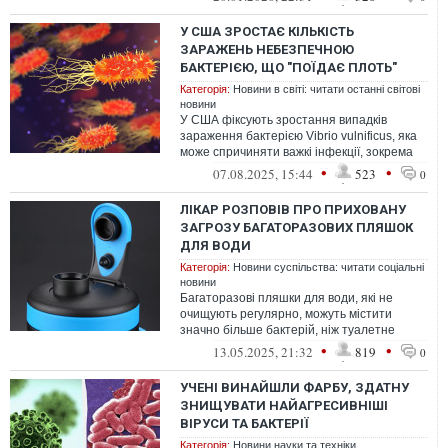
протистояння ба...
У США ЗРОСТАЄ КІЛЬКІСТЬ
ЗАРАЖЕНЬ НЕБЕЗПЕЧНОЮ
БАКТЕРІЄЮ, ЩО "ПОЇДАЄ ПЛОТЬ"
Категорія:
Новини в світі: читати останні світові
новини
У США фіксують зростання випадків
зараження бактерією Vibrio vulnificus, яка
може спричиняти важкі інфекції, зокрема
так звану «хворобу, що поїдає пло...
•
•
07.08.2025, 15:44
523
0
ЛІКАР РОЗПОВІВ ПРО ПРИХОВАНУ
ЗАГРОЗУ БАГАТОРАЗОВИХ ПЛЯШОК
ДЛЯ ВОДИ
Категорія:
Новини суспільства: читати соціальні
новини
Багаторазові пляшки для води, які не
очищують регулярно, можуть містити
значно більше бактерій, ніж туалетне
сидіння
•
•
13.05.2025, 21:32
819
0
УЧЕНІ ВИНАЙШЛИ ФАРБУ, ЗДАТНУ
ЗНИЩУВАТИ НАЙАГРЕСИВНІШІ
ВІРУСИ ТА БАКТЕРІЇ
Категорія:
Новини науки та техніки