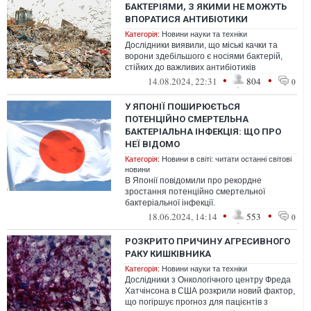
БАКТЕРІЯМИ, З ЯКИМИ НЕ МОЖУТЬ
ВПОРАТИСЯ АНТИБІОТИКИ
Категорія:
Новини науки та техніки
Дослідники виявили, що міські качки та
ворони здебільшого є носіями бактерій,
стійких до важливих антибіотиків
•
•
14.08.2024, 22:31
804
0
У ЯПОНІЇ ПОШИРЮЄТЬСЯ
ПОТЕНЦІЙНО СМЕРТЕЛЬНА
БАКТЕРІАЛЬНА ІНФЕКЦІЯ: ЩО ПРО
НЕЇ ВІДОМО
Категорія:
Новини в світі: читати останні світові
новини
В Японії повідомили про рекордне
зростання потенційно смертельної
бактеріальної інфекції.
•
•
18.06.2024, 14:14
553
0
РОЗКРИТО ПРИЧИНУ АГРЕСИВНОГО
РАКУ КИШКІВНИКА
Категорія:
Новини науки та техніки
Дослідники з Онкологічного центру Фреда
Хатчінсона в США розкрили новий фактор,
що погіршує прогноз для пацієнтів з