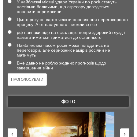
У найближчі місяці удари України по росії стануть
настільки болючими, що агресору доведеться
поновити перемовини
Цього року не варто чекати поновлення переговорного
процесу. А от наступного - можливо все
рф навпаки піде на ескалацію попри здоровий глузд і
намагатиметься триматися до останнього
Найближчим часом росія може погодитись на
переговори, але серйозних намірів росіяни не
матимуть
Вже давно не роблю жодних прогнозів щодо
завершення війни
ФОТО