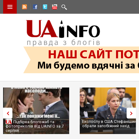
Експослу в США Стефанішині
Підбірка блогожаб та
обрали запобіжний захід
фотоприколів від UAINFO за 7
серпня