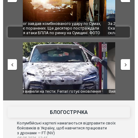
по Сумах,
За 2000 кілометрів від кордону з Україною: в
"Мої іграш
траждали
Єкатеринбурзі після атаки дронів загорівся
суперкарів
ВІДЕО
ині. ФОТО
склад Wildberries. ФОТО. ВІДЕО
оновлення
Вийшов трейлер нової екранізації легендарного
Зеленський
фільму "Афера Томаса Крауна"
перемовин
БЛОГОСТРІЧКА
Колумбійські картелі намагаються відправити своїх
бойовиків в Україну, щоб навчитися працювати
з дронами — FT (NV)