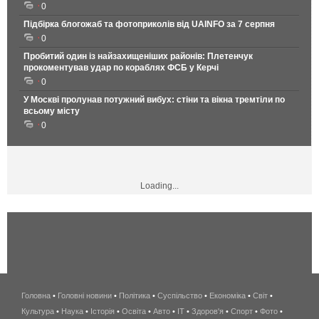
0
Підбірка блогожаб та фотоприколів від UAINFO за 7 серпня
0
Пробитий один із найзахищеніших районів: Плетенчук
прокоментував удар по кораблях ФСБ у Керчі
0
У Москві пролунав потужний вибух: стіни та вікна тремтіли по
всьому місту
0
Loading...
Головна
•
Головні новини
•
Політика
•
Суспільство
•
Економіка
беспроводной
•
Світ
•
Культура
•
Наука
•
Історія
•
Освіта
•
Авто
•
IT
•
Здоров'я
интернет
•
Спорт
•
Фото
•