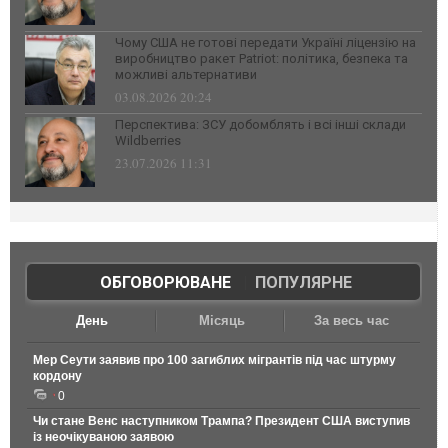
Чому США не готові передати Україні ліцензію на
виробництво ракет Patriot: політика, безпека та
можливі альтернативи
03.08.2026 20:24
Перспектива: ЗСУ добомблять і всі інші склади
Wildberries
23.07.2026 11:31
ОБГОВОРЮВАНЕ
|
ПОПУЛЯРНЕ
День
Місяць
За весь час
Мер Сеути заявив про 100 загиблих мігрантів під час штурму
кордону
0
Чи стане Венс наступником Трампа? Президент США виступив
із неочікуваною заявою