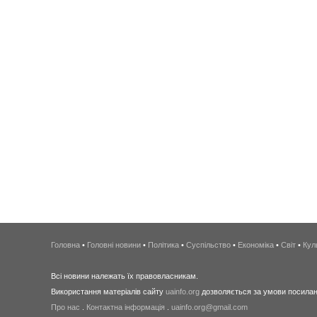
Головна
•
Головні новини
•
Політика
•
Суспільство
•
Економіка
•
Світ
•
Кул
Всі новини належать їх правовласникам.
Використання матеріалів сайту
uainfo.org
дозволяється за умови посиланн
Про нас
.
Контактна інформація
.
uainfo.org@gmail.com