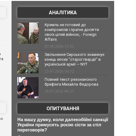
АНАЛІТИКА
Кремль не готовий до
компромісів і прагне досягти
своїх цілей війною, - Foreign
Affairs
03.08.2026 13:02
о
Звільнення Сирського знаменує
та
кінець епохи "старої гвардії" в
українській армії — NYT
23.07.2026 10:32
Повний текст резонансного
брифінга Михайла Федорова
18.07.2026 09:27
ОПИТУВАННЯ
во
На вашу думку, коли далекобійні санкції
України примусять росію сісти за стіл
переговорів?