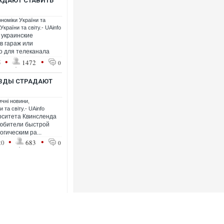
ЖДАЮТ СТАВИТЬ
ономіки України та
країни та світу.- UAinfo
 украинские
в гараж или
о для телеканала
•
•
5
1472
0
ЕЗДЫ СТРАДАЮТ
ичні новини
,
 та світу.- UAinfo
рситета Квинсленда
любители быстрой
гическим ра...
•
•
20
683
0