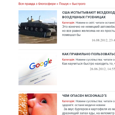
Вся правда з блогосфери
»
Пошук
» быстрого
США ИСПЫТЫВАЮТ ВЕЗДЕХОД
ВОЗДУШНЫХ ГУСЕНИЦАХ
Категорія:
Новини в світі: читати останні
Это конечно не немецкий автомоби
но все равно железяка не из прост
помешал бы
16.08.2012, 23:
КАК ПРАВИЛЬНО ПОЛЬЗОВАТЬ
Категорія:
Новини суспільства: читати с
Как научиться быстро находить то, 
26.06.2012, 14:5
ЧЕМ ОПАСЕН MCDONALD'S
Категорія:
Новини суспільства: читати с
здоров'я: останні медичні новини
За вкус бургеров и картофеля из м
дразнящий запах еды, на километ