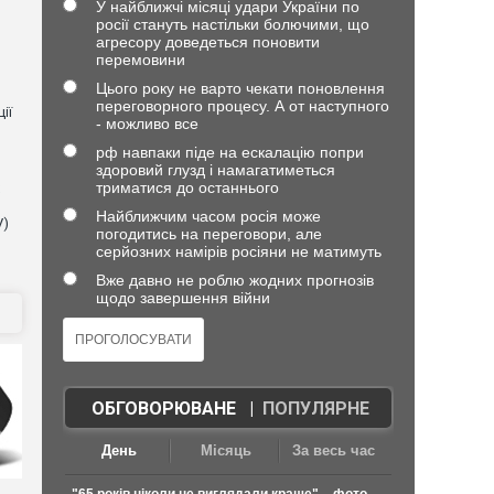
У найближчі місяці удари України по
росії стануть настільки болючими, що
агресору доведеться поновити
перемовини
Цього року не варто чекати поновлення
переговорного процесу. А от наступного
ії
- можливо все
рф навпаки піде на ескалацію попри
здоровий глузд і намагатиметься
триматися до останнього
Найближчим часом росія може
V)
погодитись на переговори, але
серйозних намірів росіяни не матимуть
Вже давно не роблю жодних прогнозів
щодо завершення війни
ОБГОВОРЮВАНЕ
|
ПОПУЛЯРНЕ
День
Місяць
За весь час