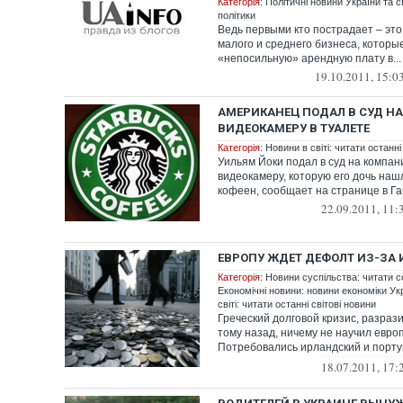
Категорія:
Політичні новини України та с
політики
Ведь первыми кто пострадает – эт
малого и среднего бизнеса, которые
«непосильную» арендную плату в...
19.10.2011, 15:0
АМЕРИКАНЕЦ ПОДАЛ В СУД Н
ВИДЕОКАМЕРУ В ТУАЛЕТЕ
Категорія:
Новини в світі: читати останні
Уильям Йоки подал в суд на компан
видеокамеру, которую его дочь наш
кофеен, сообщает на странице в Га
22.09.2011, 11:
ЕВРОПУ ЖДЕТ ДЕФОЛТ ИЗ-ЗА
Категорія:
Новини суспільства: читати с
Економічні новини: новини економіки Укр
світі: читати останні світові новини
Греческий долговой кризис, разра
тому назад, ничему не научил евро
Потребовались ирландский и порту
стал...
18.07.2011, 17: