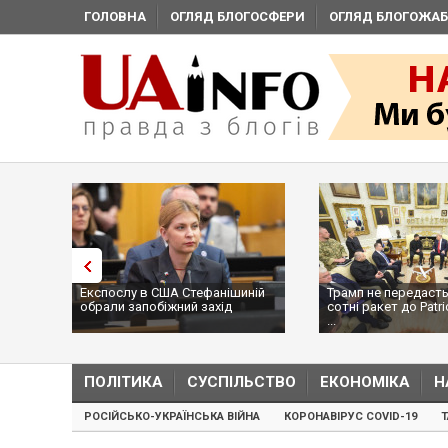
ГОЛОВНА
ОГЛЯД БЛОГОСФЕРИ
ОГЛЯД БЛОГОЖАБ
Експослу в США Стефанішиній
Трамп не передасть
обрали запобіжний захід
сотні ракет до Patri
...
ПОЛІТИКА
СУСПІЛЬСТВО
ЕКОНОМІКА
Н
РОСІЙСЬКО-УКРАЇНСЬКА ВІЙНА
КОРОНАВІРУС COVID-19