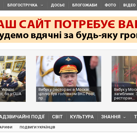
БЛОГОСТРІЧКА
ДОСЬЄ
БЛОГОЖАБИ
ФОТО
ВІДЕО
 Україні
Вибух у ресторані в Москві:
Вибух у Мос
ot, бо у США
ціллю був головком ВКС Росії,
загиблими: 
пр...
ресторан...
АДЗВИЧАЙНІ ПОДІЇ
СВІТ
КУЛЬТУРА
ЗНАННЯ
ТАРИФИ
ПОДВИГИ УКРАЇНЦІВ