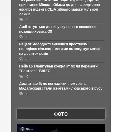
"65 років ніколи не виглядали краще", - фото-
привітання Мішель Обами до дня народження
екс-президента США зібрало майже мільйон
лайків
0
Audi готується до випуску нового покоління
позашляховика Q8
0
Рецепт молодості виявився простішим:
володіння кількома мовами омолоджує мозок
на десяток років
0
Неймар влаштував конфлікт після перемоги
"Сантоса". ВІДЕО
0
Достатньо було погладити: лемури на
Мадагаскарі стали жертвами людського вірусу
0
ФОТО