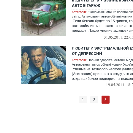
ВОДИТЕЛЕЙ В УКРАИНЕ ВЫНУ
АВТО В ГАРАЖ
Категорія:
Економічні новини: новини ек
світу.
,
Автоновини: автомобільні новини У
Если бензин будет по 15 гривен, то
автомобилисты поставят свои авто 
продадут. Такое мнение эксклюзивн
UBR...
31.05.2011, 22:0
ЛЮБИТЕЛИ ЭКСТРЕМАЛЬНОЙ 
ОТ ДЕПРЕССИЙ
Категорія:
Новини здоров'я: останні мед
Автоновини: автомобільні новини України
Ученые из Технологического униве
(Австралия) пришли к выводу, что 
езды наиболее подвержены психоло
19.05.2011, 18:
3
1
2