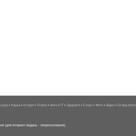
ьтура
•
Наука
•
Історія
•
Освіта
•
Авто
•
IT
•
Здоров'я
•
Спорт
•
Фото
•
Відео
•
Огляд блог
я (для інтернет-видань - гіперпосилання).