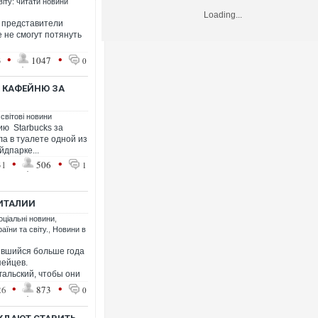
віту: читати новини
Loading...
о представители
 не смогут потянуть
•
•
3
1047
0
А КАФЕЙНЮ ЗА
 світові новини
ию Starbucks за
ла в туалете одной из
йдпарке...
•
•
31
506
1
 ИТАЛИИ
оціальні новини
,
аїни та світу.
,
Новини в
зившийся больше года
пейцев.
гальский, чтобы они
•
•
26
873
0