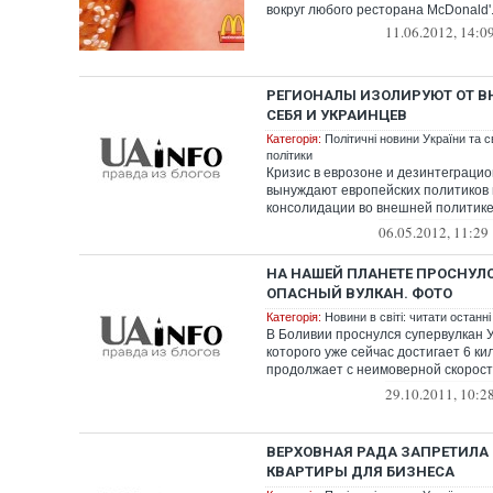
вокруг любого ресторана McDonald'.
11.06.2012, 14:0
РЕГИОНАЛЫ ИЗОЛИРУЮТ ОТ В
СЕБЯ И УКРАИНЦЕВ
Категорія:
Політичні новини України та с
політики
Кризис в еврозоне и дезинтеграци
вынуждают европейских политиков 
консолидации во внешней политик
од...
06.05.2012, 11:29
НА НАШЕЙ ПЛАНЕТЕ ПРОСНУЛ
ОПАСНЫЙ ВУЛКАН. ФОТО
Категорія:
Новини в світі: читати останні
В Боливии проснулся супервулкан У
которого уже сейчас достигает 6 ки
продолжает с неимоверной скорост
бьют...
29.10.2011, 10:2
ВЕРХОВНАЯ РАДА ЗАПРЕТИЛА
КВАРТИРЫ ДЛЯ БИЗНЕСА