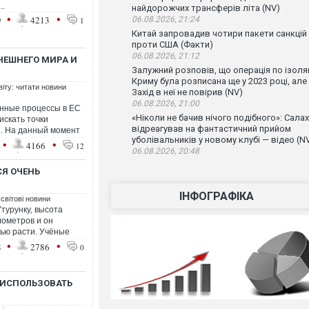
..
найдорожчих трансферів літа (NV)
•
•
9
4213
06.08.2026, 21:24
1
Китай запровадив чотири пакети санкцій
проти США (Факти)
06.08.2026, 21:12
НЕШНЕГО МИРА И
Залужний розповів, що операція по ізоляц
Криму була розписана ще у 2023 році, але
віту: читати новини
Захід в неї не повірив (NV)
06.08.2026, 21:00
онные процессы в ЕС
«Ніколи не бачив нічого подібного»: Салах
искать точки
відреагував на фантастичний прийом
е. На данный момент
уболівальників у новому клубі — відео (N
•
•
4166
12
06.08.2026, 20:48
СЯ ОЧЕНЬ
ІНФОГРАФІКА
 світові новини
турунку, высота
лометров и он
ью расти. Учёные
•
•
8
2786
0
 ИСПОЛЬЗОВАТЬ