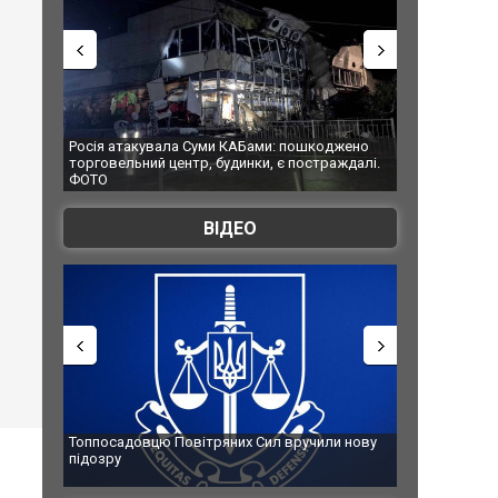
Росія атакувала Суми КАБами: пошкоджено
Українські надз
торговельний центр, будинки, є постраждалі.
під час ліквідац
ФОТО
Франції
ВІДЕО
Топпосадовцю Повітряних Сил вручили нову
Сили оборони у
підозру
губернатор регі
атаку. ВІДЕО