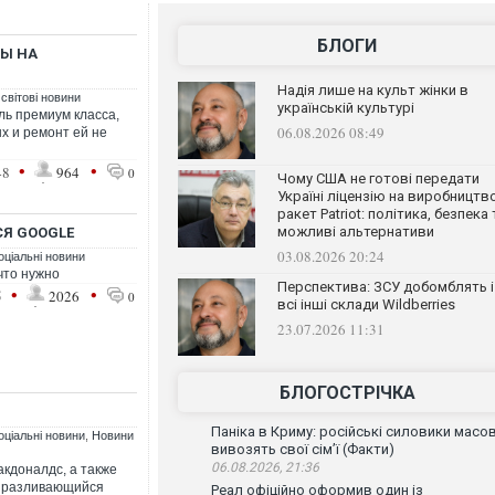
БЛОГИ
Ы НА
Надія лише на культ жінки в
 світові новини
українській культурі
ль премиум класса,
06.08.2026 08:49
ых и ремонт ей не
•
•
48
964
0
Чому США не готові передати
Україні ліцензію на виробництв
ракет Patriot: політика, безпека 
можливі альтернативи
СЯ GOOGLE
03.08.2026 20:24
оціальні новини
что нужно
Перспектива: ЗСУ добомблять і
•
•
5
2026
0
всі інші склади Wildberries
23.07.2026 11:31
БЛОГОСТРІЧКА
Паніка в Криму: російські силовики масо
оціальні новини
,
Новини
вивозять свої сім’ї (Факти)
06.08.2026, 21:36
акдоналдс, а также
р разливающийся
Реал офіційно оформив один із