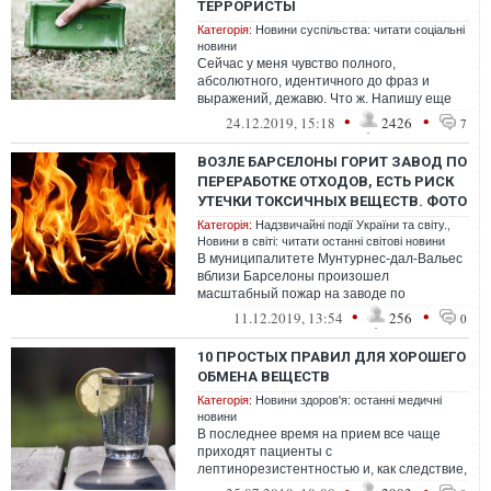
ТЕРРОРИСТЫ
Категорія:
Новини суспільства: читати соціальні
новини
Сейчас у меня чувство полного,
абсолютного, идентичного до фраз и
выражений, дежавю. Что ж. Напишу еще
раз.
•
•
24.12.2019, 15:18
2426
7
ВОЗЛЕ БАРСЕЛОНЫ ГОРИТ ЗАВОД ПО
ПЕРЕРАБОТКЕ ОТХОДОВ, ЕСТЬ РИСК
УТЕЧКИ ТОКСИЧНЫХ ВЕЩЕСТВ. ФОТО
Категорія:
Надзвичайні події України та світу.
,
Новини в світі: читати останні світові новини
В муниципалитете Мунтурнес-дал-Вальес
вблизи Барселоны произошел
масштабный пожар на заводе по
переработке растворителей и
•
•
11.12.2019, 13:54
256
0
промышленных отходов
10 ПРОСТЫХ ПРАВИЛ ДЛЯ ХОРОШЕГО
ОБМЕНА ВЕЩЕСТВ
Категорія:
Новини здоров'я: останні медичні
новини
В последнее время на прием все чаще
приходят пациенты с
лептинорезистентностью и, как следствие,
нарушением работы щитовидной железы.