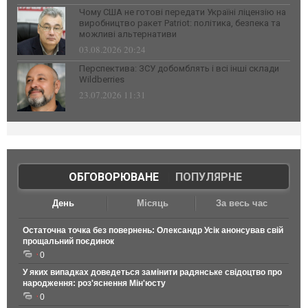
Чому США не готові передати Україні ліцензію на
виробництво ракет Patriot: політика, безпека та
можливі альтернативи
03.08.2026 20:24
Перспектива: ЗСУ добомблять і всі інші склади
Wildberries
23.07.2026 11:31
ОБГОВОРЮВАНЕ
|
ПОПУЛЯРНЕ
День
Місяць
За весь час
Остаточна точка без повернень: Олександр Усік анонсував свій
прощальний поєдинок
0
У яких випадках доведеться замінити радянське свідоцтво про
народження: роз'яснення Мін'юсту
0