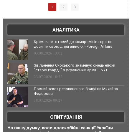
1
2
3
АНАЛІТИКА
Кремль не готовий до компромісів і прагне
досягти своїх цілей війною, - Foreign Affairs
03.08.2026 13:02
Звільнення Сирського знаменує кінець епохи
"старої гвардії" в українській армії — NYT
23.07.2026 10:32
Повний текст резонансного брифінга Михайла
Федорова
18.07.2026 09:27
ОПИТУВАННЯ
На вашу думку, коли далекобійні санкції України