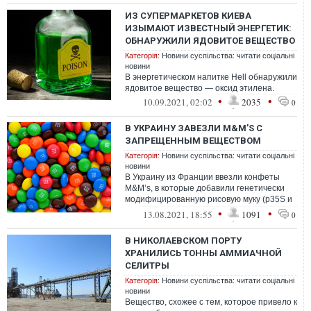
ИЗ СУПЕРМАРКЕТОВ КИЕВА
ИЗЫМАЮТ ИЗВЕСТНЫЙ ЭНЕРГЕТИК:
ОБНАРУЖИЛИ ЯДОВИТОЕ ВЕЩЕСТВО
Категорія:
Новини суспільства: читати соціальні
новини
В энергетическом напитке Hell обнаружили
ядовитое вещество — оксид этилена.
•
•
10.09.2021, 02:02
2035
0
В УКРАИНУ ЗАВЕЗЛИ M&M’S С
ЗАПРЕЩЕННЫМ ВЕЩЕСТВОМ
Категорія:
Новини суспільства: читати соціальні
новини
В Украину из Франции ввезли конфеты
M&M’s, в которые добавили генетически
модифицированную рисовую муку (p35S и
tNos).
•
•
13.08.2021, 18:55
1091
0
В НИКОЛАЕВСКОМ ПОРТУ
ХРАНИЛИСЬ ТОННЫ АММИАЧНОЙ
СЕЛИТРЫ
Категорія:
Новини суспільства: читати соціальні
новини
Вещество, схожее с тем, которое привело к