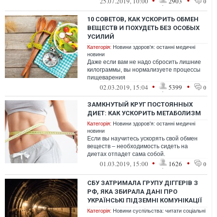
•
•
25.07.2019, 10:00
2903
0
10 СОВЕТОВ, КАК УСКОРИТЬ ОБМЕН
ВЕЩЕСТВ И ПОХУДЕТЬ БЕЗ ОСОБЫХ
УСИЛИЙ
Категорія:
Новини здоров'я: останні медичні
новини
Даже если вам не надо сбросить лишние
килограммы, вы нормализуете процессы
пищеварения
•
•
02.03.2019, 15:04
5399
0
ЗАМКНУТЫЙ КРУГ ПОСТОЯННЫХ
ДИЕТ: КАК УСКОРИТЬ МЕТАБОЛИЗМ
Категорія:
Новини здоров'я: останні медичні
новини
Если вы научитесь ускорять свой обмен
веществ – необходимость сидеть на
диетах отпадет сама собой.
•
•
01.03.2019, 15:00
1626
0
СБУ ЗАТРИМАЛА ГРУПУ ДІГГЕРІВ З
РФ, ЯКА ЗБИРАЛА ДАНІ ПРО
УКРАЇНСЬКІ ПІДЗЕМНІ КОМУНІКАЦІЇ
Категорія:
Новини суспільства: читати соціальні