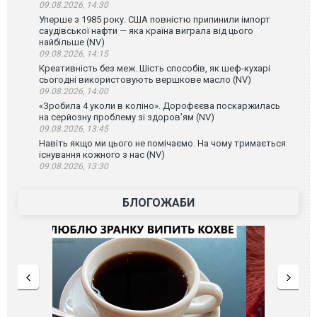
09.08.2026, 14:30
Уперше з 1985 року. США повністю припинили імпорт
саудівської нафти — яка країна виграла від цього
найбільше (NV)
09.08.2026, 14:15
Креативність без меж. Шість способів, як шеф-кухарі
сьогодні використовують вершкове масло (NV)
09.08.2026, 14:00
«Зробила 4 уколи в коліно». Дорофєєва поскаржилась
на серйозну проблему зі здоров’ям (NV)
09.08.2026, 13:45
Навіть якщо ми цього не помічаємо. На чому тримається
існування кожного з нас (NV)
09.08.2026, 13:30
БЛОГОЖАБИ