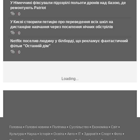
У Німеччині фіксували підозрілі польоти дронів над базою, де
ремонтують Patriot
0
У Києві створили петицію про переведення всіх шкіл на
дистанціне навчання через посилення нічних обстрілів
0
Netflix поселив людину у білборді, що рекламує фантастичний
фільм "Останній дім"
0
Loading...
Головна
•
Головні новини
•
Політика
•
Суспільство
•
Економіка
беспроводной
•
Світ
•
Культура
•
Наука
•
Історія
•
Освіта
•
Авто
•
IT
•
Здоров'я
интернет
•
Спорт
•
Фото
•