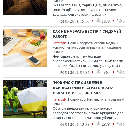
новини
Знаєте хто такі діггери? Це ті, які лазять у
каналізації, шахтах, печерах, тонелях
досліджуючи системи підземних
комунікацій природного та неприродног...
•
•
24.05.2018, 15:36
1878
0
КАК НЕ НАБРАТЬ ВЕС ПРИ СИДЯЧЕЙ
РАБОТЕ
Категорія:
Новини здоров'я: останні медичні
новини
,
Новини суспільства: читати соціальні
новини
Чем ближе лето, тем больше
обеспокоенность лишними сантиметрами
на талии. Особенно сложно уследить за
фигурой, проводя дни напролет в офисном
•
•
30.04.2018, 07:34
4364
0
кресле…
"НОВИЧОК" ПРОИЗВЕЛИ В
ЛАБОРАТОРИИ В САРАТОВСКОЙ
ОБЛАСТИ РФ – THE TIMES
Категорія:
Новини суспільства: читати соціальні
новини
Об этом представители британской
разведки рассказали в ходе брифинга для
союзных стран, рассчитывая убедить
мировых лидеров в том, что Москва стоит
•
•
06.04.2018, 13:38
2878
0
за...