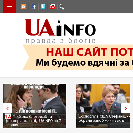
Експослу в США Стефанішині
Підбірка блогожаб та
обрали запобіжний захід
фотоприколів від UAINFO за 7
серпня