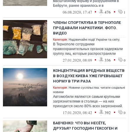
масштабному взрыву и разрушениям в
Бейруте, ранее хранилось и в
Николаевском порту.
•
•
06.08.2020, 17:47
476
1
ЧЛЕНЫ СПОРТКЛУБА В ТЕРНОПОЛЕ
ПРОДАВАЛИ НАРКОТИКИ. ФОТО.
ВИДЕО
Категорія:
Надзвичайні події України та світу.
В Тернополе сотрудники
правоохранительных органов задержали
группу лиц, которые распространяли
наркотики и особо опасные психотропные
•
•
27.01.2020, 08:09
336
0
вещества.
КОНЦЕНТРАЦИЯ ВРЕДНЫХ ВЕЩЕСТВ
В ВОЗДУХЕ КИЕВА УЖЕ ПРЕВЫШАЕТ
НОРМУ В ТРИ РАЗА
Категорія:
Новини суспільства: читати соціальні
новини
Автомобили являются самым крупными
загрязнителями в столице — на них
приходится около 80% всех загрязнений.
Остальные 20% приходятся на
•
•
17.01.2020, 08:42
392
0
работающие пре...
БАБЧЕНКО: ЧТО ВЫ НЕСЁТЕ,
ДРУЗЬЯ? ГОСПОДИН ГЕКСОГЕН И