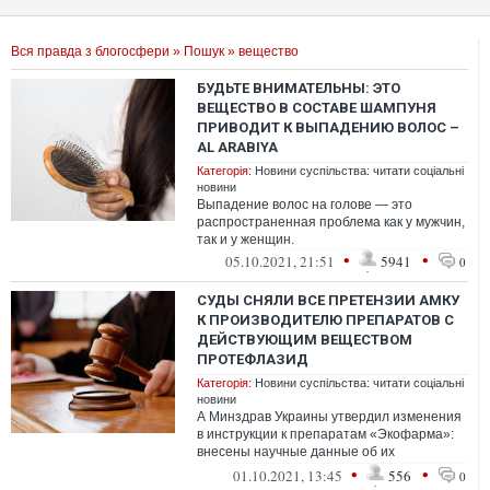
Вся правда з блогосфери
»
Пошук
» вещество
БУДЬТЕ ВНИМАТЕЛЬНЫ: ЭТО
ВЕЩЕСТВО В СОСТАВЕ ШАМПУНЯ
ПРИВОДИТ К ВЫПАДЕНИЮ ВОЛОС –
AL ARABIYA
Категорія:
Новини суспільства: читати соціальні
новини
Выпадение волос на голове — это
распространенная проблема как у мужчин,
так и у женщин.
•
•
05.10.2021, 21:51
5941
0
СУДЫ СНЯЛИ ВСЕ ПРЕТЕНЗИИ АМКУ
К ПРОИЗВОДИТЕЛЮ ПРЕПАРАТОВ С
ДЕЙСТВУЮЩИМ ВЕЩЕСТВОМ
ПРОТЕФЛАЗИД
Категорія:
Новини суспільства: читати соціальні
новини
А Минздрав Украины утвердил изменения
в инструкции к препаратам «Экофарма»:
внесены научные данные об их
специфическом действии на SARS-CoV-2
•
•
01.10.2021, 13:45
556
0