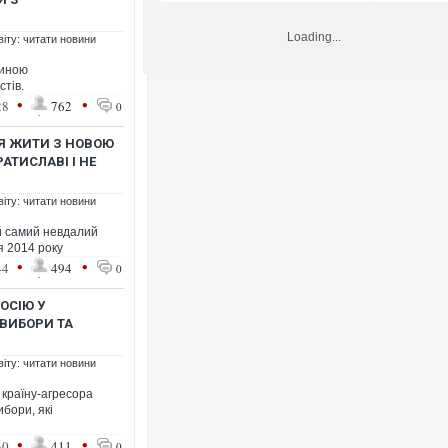
Loading...
віту: читати новини
тиною
стів.
•
•
28
762
0
СЯ ЖИТИ З НОВОЮ
АТИСЛАВІ І НЕ
віту: читати новини
й самий невдалий
я 2014 року
•
•
44
494
0
ОСІЮ У
 ВИБОРИ ТА
віту: читати новини
 країну-агресора
ибори, які
•
•
30
411
0