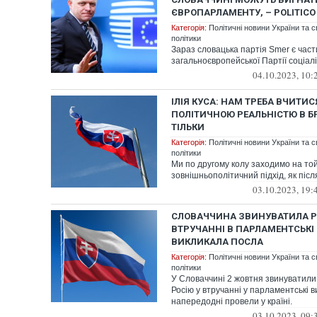
ЄВРОПАРЛАМЕНТУ, – POLITICO
Категорія:
Політичні новини України та с
політики
Зараз словацька партія Smer є час
загальноєвропейської Партії соціалі
04.10.2023, 10:
ІЛІЯ КУСА: НАМ ТРЕБА ВЧИТИ
ПОЛІТИЧНОЮ РЕАЛЬНІСТЮ В БР
ТІЛЬКИ
Категорія:
Політичні новини України та с
політики
Ми по другому колу заходимо на то
зовнішньополітичний підхід, як післ
03.10.2023, 19:
СЛОВАЧЧИНА ЗВИНУВАТИЛА Р
ВТРУЧАННІ В ПАРЛАМЕНТСЬКІ
ВИКЛИКАЛА ПОСЛА
Категорія:
Політичні новини України та с
політики
У Словаччині 2 жовтня звинуватили
Росію у втручанні у парламентські в
напередодні провели у країні.
03.10.2023, 09: