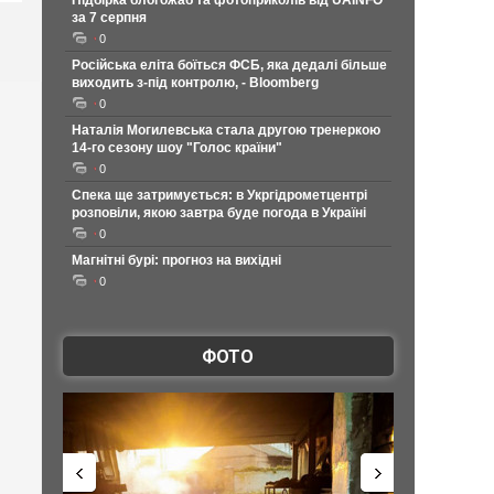
Підбірка блогожаб та фотоприколів від UAINFO
за 7 серпня
0
Російська еліта боїться ФСБ, яка дедалі більше
виходить з-під контролю, - Bloomberg
0
Наталія Могилевська стала другою тренеркою
14-го сезону шоу "Голос країни"
0
Спека ще затримується: в Укргідрометцентрі
розповіли, якою завтра буде погода в Україні
0
Магнітні бурі: прогноз на вихідні
0
ФОТО