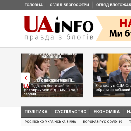
ГОЛОВНА
ОГЛЯД БЛОГОСФЕРИ
ОГЛЯД БЛОГОЖАБ
Експослу в США Ст
Підбірка блогожаб та
обрали запобіжний 
фотоприколів від UAINFO за 7
серпня
ПОЛІТИКА
СУСПІЛЬСТВО
ЕКОНОМІКА
Н
РОСІЙСЬКО-УКРАЇНСЬКА ВІЙНА
КОРОНАВІРУС COVID-19