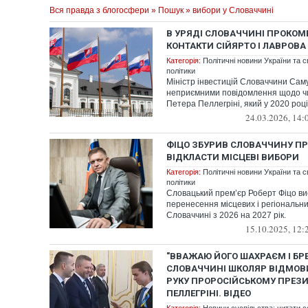
Вся правда з блогосфери
»
Пошук
» вибори у Словаччині
В УРЯДІ СЛОВАЧЧИНІ ПРОКО
КОНТАКТИ СІЙЯРТО І ЛАВРОВ
Категорія:
Політичні новини України та с
політики
Міністр інвестицій Словаччини Сам
неприємними повідомлення щодо ч
Петера Пеллегріні, який у 2020 році
24.03.2026, 14:
ФІЦО ЗБУРИВ СЛОВАЧЧИНУ П
ВІДКЛАСТИ МІСЦЕВІ ВИБОРИ
Категорія:
Політичні новини України та с
політики
Словацький прем’єр Роберт Фіцо ви
перенесення місцевих і регіональни
Словаччині з 2026 на 2027 рік.
15.10.2025, 12:
"ВВАЖАЮ ЙОГО ШАХРАЄМ І БРЕ
СЛОВАЧЧИНІ ШКОЛЯР ВІДМОВ
РУКУ ПРОРОСІЙСЬКОМУ ПРЕЗ
ПЕЛЛЕГРІНІ. ВІДЕО