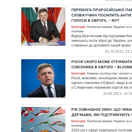
ПЕРЕМОГА ПРОРОСІЙСЬКОЇ ПАР
СЛОВАЧЧИНІ ПОСИЛИТЬ АНТИУ
ГОЛОСИ В ЄВРОПІ, – NYT
Категорія:
Політичні новини України та с
політики
Відхід Братислави від підтримки Ки
зменшить потік зброї до України, а
ставленні до допомоги нашій країні
01.10.2023, 23:
РОСІЯ СКОРО МОЖЕ ОТРИМАТ
СОЮЗНИКА В ЄВРОПІ – BLOOM
Категорія:
Новини суспільства: читати с
Росія, можливо, незабаром зможе 
одного союзника в Європі, якщо в хо
у Словаччині переможе партія екс-п
26.09.2023, 14:3
РІК ЗОВНІШНІХ ЗМІН: ЩО ЧЕКАЄ
ДЕРЖАВИ, ЯКІ ПІДТРИМУЮТЬ 
Категорія:
Політичні новини України та с
політики
2020 рік у сфері зовнішньої політик