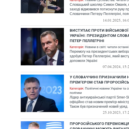
Категорія:
Новини суспільства: читати с
Словацький школяр Симон Оманік, 
заході відмовився потиснути руку 
Словаччини Петеру Пеллегріні, поя
вчи...
14.01.2025, 16:
ВИСТУПАЄ ПРОТИ ВІЙСЬКОВО
УКРАЇНІ: ПРЕЗИДЕНТОМ СЛОВ
ПЕТЕР ПЕЛЛЕГРІНІ
Категорія:
Новини в світі: читати останні
Перемогу на президентських вибора
здобув Петер Пеллегріні, який вист
допомоги Україні
07.04.2024, 15:
У СЛОВАЧЧИНІ ПРИЗНАЧИЛИ 
ПРЕМ'ЄРОМ СТАВ ПРОРОСІЙСЬ
Категорія:
Політичні новини України та с
політики
Лідер антиукраїнської партії Smer-
офіційно став новим прем'єр-мініс
Також був призначений новий уряд.
25.10.2023, 17:
ПРОРОСІЙСЬКОГО ПЕРЕМОЖЦЯ
СЛОВАЧЧИНІ МОЖУТЬ ВИГНАТ