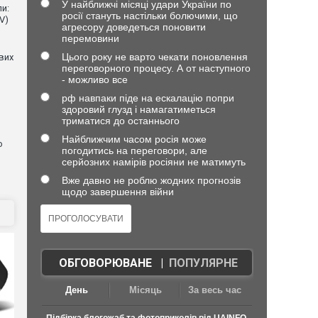
У найближчі місяці удари України по
и:
росії стануть настільки болючими, що
V)
агресору доведеться поновити
перемовини
Цього року не варто чекати поновлення
евих
переговорного процесу. А от наступного
- можливо все
рф навпаки піде на ескалацію попри
здоровий глузд і намагатиметься
триматися до останнього
Найближчим часом росія може
о
погодитись на переговори, але
серйозних намірів росіяни не матимуть
Вже давно не роблю жодних прогнозів
щодо завершення війни
ОБГОВОРЮВАНЕ
|
ПОПУЛЯРНЕ
День
Місяць
За весь час