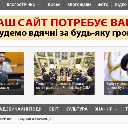
БЛОГОСТРІЧКА
ДОСЬЄ
БЛОГОЖАБИ
ФОТО
ВІДЕО
ефанішиній
Трамп не передасть Україні
Вибух у рес
захід
сотні ракет до Patriot, бо у США
ціллю був г
...
пр...
АДЗВИЧАЙНІ ПОДІЇ
СВІТ
КУЛЬТУРА
ЗНАННЯ
ТАРИФИ
ПОДВИГИ УКРАЇНЦІВ