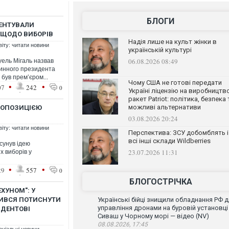
БЛОГИ
МЕНТУВАЛИ
А ЩОДО ВИБОРІВ
Надія лише на культ жінки в
віту: читати новини
українській культурі
06.08.2026 08:49
уель Мігаль назвав
инного президента
 був прем’єром...
Чому США не готові передати
•
•
07
242
0
Україні ліцензію на виробництв
ракет Patriot: політика, безпека 
можливі альтернативи
РОПОЗИЦІЄЮ
03.08.2026 20:24
віту: читати новини
Перспектива: ЗСУ добомблять і
всі інші склади Wildberries
сунув ідею
23.07.2026 11:31
х виборів у
•
•
29
557
0
БЛОГОСТРІЧКА
ХУНОМ": У
ИВСЯ ПОТИСНУТИ
Українські бійці знищили обладнання РФ 
управління дронами на буровій установці
ИДЕНТОВІ
Сиваш у Чорному морі — відео (NV)
08.08.2026, 17:45