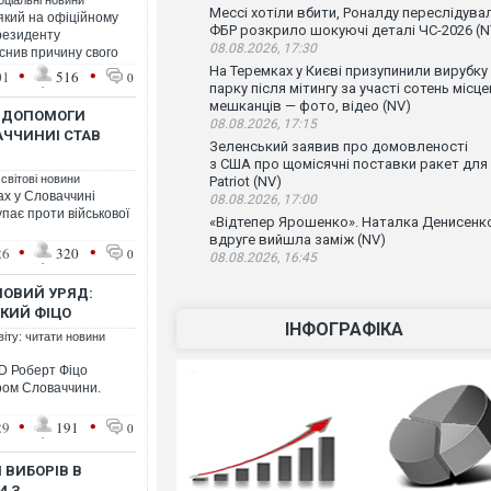
оціальні новини
Мессі хотіли вбити, Роналду переслідувал
який на офіційному
ФБР розкрило шокуючі деталі ЧС-2026 (N
президенту
08.08.2026, 17:30
снив причину свого
На Теремках у Києві призупинили вирубку
•
•
01
516
0
парку після мітингу за участі сотень місц
мешканців — фото, відео (NV)
Ї ДОПОМОГИ
08.08.2026, 17:15
АЧЧИНИІ СТАВ
Зеленський заявив про домовленості
з США про щомісячні поставки ракет для
 світові новини
Patriot (NV)
х у Словаччині
08.08.2026, 17:00
упає проти військової
«Відтепер Ярошенко». Наталка Денисенк
вдруге вийшла заміж (NV)
•
•
26
320
0
08.08.2026, 16:45
НОВИЙ УРЯД:
КИЙ ФІЦО
ІНФОГРАФІКА
віту: читати новини
SD Роберт Фіцо
тром Словаччини.
•
•
29
191
0
 ВИБОРІВ В
И З