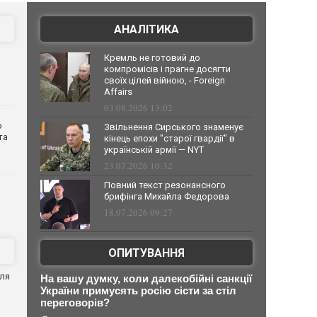
АНАЛІТИКА
Кремль не готовий до
компромісів і прагне досягти
своїх цілей війною, - Foreign
Affairs
03.08.2026 13:02
о
Звільнення Сирського знаменує
та
кінець епохи "старої гвардії" в
українській армії — NYT
23.07.2026 10:32
Повний текст резонансного
брифінга Михайла Федорова
18.07.2026 09:27
ОПИТУВАННЯ
для
На вашу думку, коли далекобійні санкції
України примусять росію сісти за стіл
переговорів?