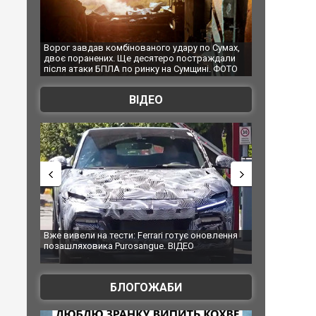
Ворог завдав комбінованого удару по Сумах,
За 2000 кілометрів від
двоє поранених. Ще десятеро постраждали
Єкатеринбурзі після ат
після атаки БПЛА по ринку на Сумщині. ФОТО
склад Wildberries. ФОТ
ВІДЕО
Вже вивели на тести: Ferrari готує оновлення
Вийшов трейлер нової
позашляховика Purosangue. ВІДЕО
фільму "Афера Томаса
БЛОГОЖАБИ