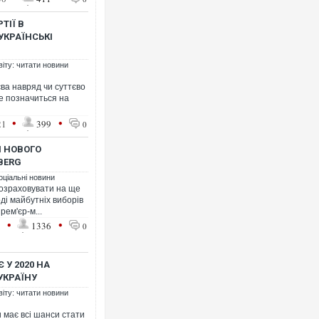
ТІЇ В
КРАЇНСЬКІ
віту: читати новини
єва навряд чи суттєво
ле позначиться на
•
•
21
399
0
И НОВОГО
BERG
оціальні новини
розраховувати на ще
ді майбутніх виборів
рем'єр-м...
•
•
1
1336
0
 У 2020 НА
УКРАЇНУ
віту: читати новини
и має всі шанси стати