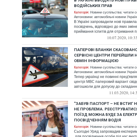
В УКРАЇНІ ВВОДЯТЬ НОВІ ПРА
ВОДІЙСЬКИХ ПРАВ
Категорія:
Новини суспільства: читати с
Автоновини: автомобільні новини України
В Україні запровадили нові правила
посвідчень, відповідно до яких змі
приймання іспитів для отримання пр
10.07.2020, 10:3
ПАПЕРОВІ БЛАНКИ СКАСОВАНО
СЕРВІСНІ ЦЕНТРИ ПЕРЕЙШЛИ 
ОБМІН ІНФОРМАЦІЄЮ
Категорія:
Новини суспільства: читати с
Автоновини: автомобільні новини України
Тепер українці не повинні пред'явля
центрі МВС паперовий варіант свід
автошколи для допуску до складання 
11.03.2020, 14:
"ЗАБУВ ПАСПОРТ – НЕ ВСТИГ НА
НЕ ПРОБЛЕМА. РЕЄСТРУВАТИС
ПОЇЗД МОЖНА БУДЕ ЗА ЕЛЕК
ПОСВІДЧЕННЯМ ВОДІЯ
Категорія:
Новини суспільства: читати с
Сьогодні Уряд запровадив експери
для посвідчення особи під час вну