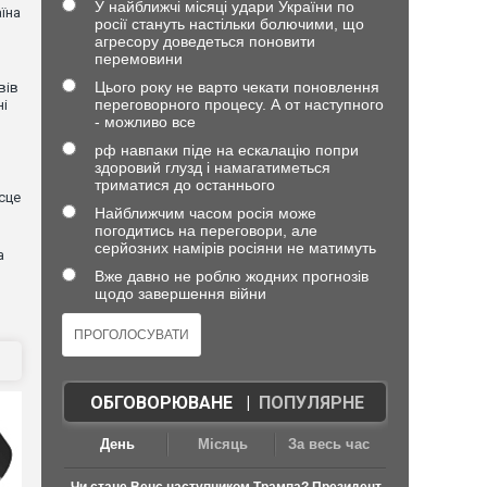
У найближчі місяці удари України по
їна
росії стануть настільки болючими, що
агресору доведеться поновити
перемовини
Цього року не варто чекати поновлення
вів
переговорного процесу. А от наступного
ні
- можливо все
рф навпаки піде на ескалацію попри
здоровий глузд і намагатиметься
триматися до останнього
сце
Найближчим часом росія може
погодитись на переговори, але
серйозних намірів росіяни не матимуть
а
Вже давно не роблю жодних прогнозів
щодо завершення війни
ОБГОВОРЮВАНЕ
|
ПОПУЛЯРНЕ
День
Місяць
За весь час