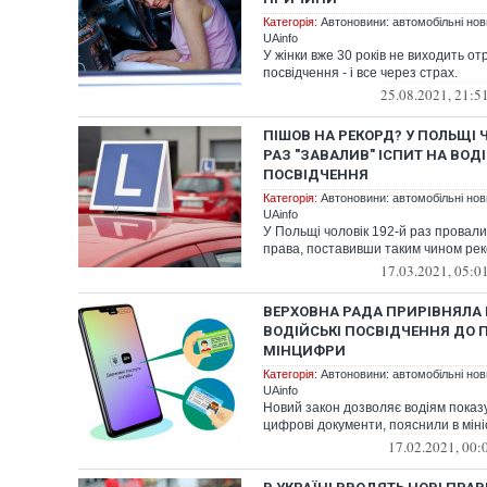
Категорія:
Автоновини: автомобільні нови
UAinfo
У жінки вже 30 років не виходить от
посвідчення - і все через страх.
25.08.2021, 21:5
ПІШОВ НА РЕКОРД? У ПОЛЬЩІ 
РАЗ "ЗАВАЛИВ" ІСПИТ НА ВОД
ПОСВІДЧЕННЯ
Категорія:
Автоновини: автомобільні нови
UAinfo
У Польщі чоловік 192-й раз провалив
права, поставивши таким чином реко
17.03.2021, 05:0
ВЕРХОВНА РАДА ПРИРІВНЯЛА
ВОДІЙСЬКІ ПОСВІДЧЕННЯ ДО 
МІНЦИФРИ
Категорія:
Автоновини: автомобільні нови
UAinfo
Новий закон дозволяє водіям показ
цифрові документи, пояснили в міні
17.02.2021, 00: