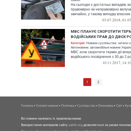
UAinfo
На сьогодні є достатньо випадків, к
правомірно чи неправомірно вилучає 
звичайно, у такому випадку власник 
03.07.2018, 01:0
МВС ПЛАНУЄ СКОРОТИТИ ТЕРМ
ВОДІЙСЬКИХ ПРАВ ДО ДВОХ Р
Категорія:
Новини суспільства: читати с
Автоновини: автомобільні новини України
МВС хоче скоротити термін дії впе
водійського посвідчення з 30 до 2 ро
10.11.2017, 14:1
1
2
Головна
•
Головні новини
•
Політика
•
Суспільство
•
Економіка
•
Світ
•
Кул
Всі новини належать їх правовласникам.
Використання матеріалів сайту
uainfo.org
дозволяється за умови посиланн