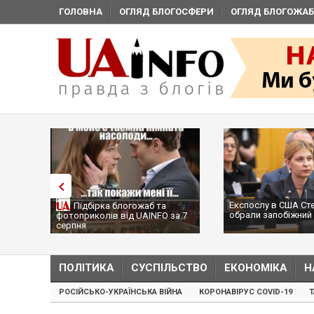
ГОЛОВНА
ОГЛЯД БЛОГОСФЕРИ
ОГЛЯД БЛОГОЖАБ
Експослу в США Ст
Підбірка блогожаб та
обрали запобіжний 
фотоприколів від UAINFO за 7
серпня
ПОЛІТИКА
СУСПІЛЬСТВО
ЕКОНОМІКА
Н
РОСІЙСЬКО-УКРАЇНСЬКА ВІЙНА
КОРОНАВІРУС COVID-19