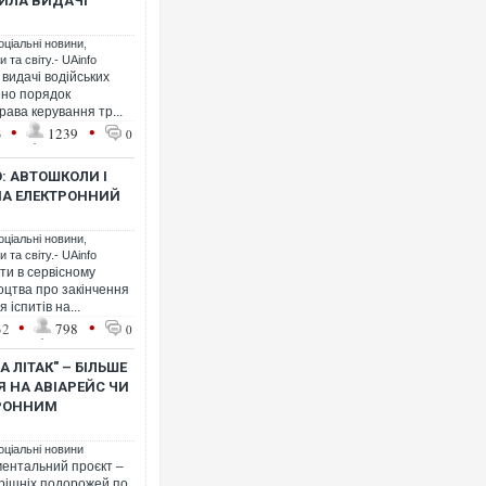
ВИЛА ВИДАЧІ
оціальні новини
,
 та світу.- UAinfo
 видачі водійських
Ворог завдав комбінованого 
нено порядок
двоє поранених. Ще десятер
ава керування тр...
після атаки БПЛА по ринку н
•
•
3
1239
0
: АВТОШКОЛИ І
НА ЕЛЕКТРОННИЙ
оціальні новини
,
 та світу.- UAinfo
ти в сервісному
оцтва про закінчення
іспитів на...
•
•
32
798
0
 ЛІТАК" – БІЛЬШЕ
Вже вивели на тести: Ferrari
Я НА АВІАРЕЙС ЧИ
позашляховика Purosangue. 
ТРОННИМ
оціальні новини
ментальний проєкт –
трішніх подорожей по