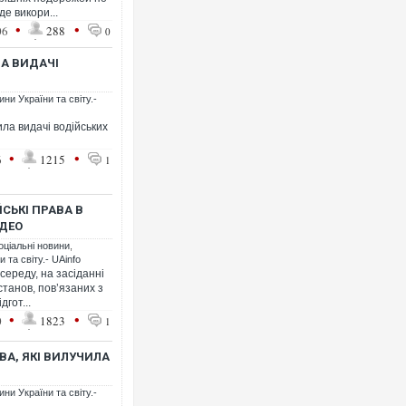
де викори...
•
•
06
288
0
ЛА ВИДАЧІ
ни України та світу.-
ила видачі водійських
•
•
6
1215
1
СЬКІ ПРАВА В
ІДЕО
оціальні новини
,
 та світу.- UAinfo
середу, на засіданні
танов, пов’язаних з
дгот...
•
•
0
1823
1
ВА, ЯКІ ВИЛУЧИЛА
ни України та світу.-