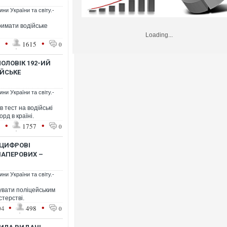
ни України та світу.-
римати водійське
Loading...
•
•
1
1615
0
ЧОЛОВІК 192-ИЙ
ІЙСЬКЕ
ни України та світу.-
 тест на водійські
рд в країні.
•
•
1
1757
0
 ЦИФРОВІ
ПАПЕРОВИХ –
ни України та світу.-
увати поліцейським
стерстві.
•
•
04
498
0