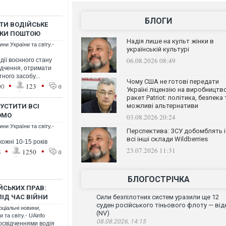
БЛОГИ
ТИ ВОДІЙСЬКЕ
АКИ ПОШТОЮ
Надія лише на культ жінки в
ни України та світу.-
українській культурі
06.08.2026 08:49
дії воєнного стану
ідчення, отримати
ного засобу...
Чому США не готові передати
•
•
00
123
0
Україні ліцензію на виробництв
ракет Patriot: політика, безпека 
можливі альтернативи
УСТИТИ ВСІ
ОМО
03.08.2026 20:24
ни України та світу.-
Перспектива: ЗСУ добомблять і
всі інші склади Wildberries
ожні 10-15 років
•
•
23.07.2026 11:31
8
1250
0
БЛОГОСТРІЧКА
ЙСЬКИХ ПРАВ:
ІД ЧАС ВІЙНИ
Сили безпілотних систем уразили ще 12
суден російського тіньового флоту — від
оціальні новини
,
(NV)
 та світу.- UAinfo
08.08.2026, 14:15
освідченнями водія