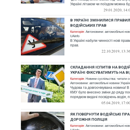
Україні літаком чи поїздом можна бу
29.01.2020, 14:
В УКРАЇНІ ЗМІНИЛИСЯ ПРАВИ
ВОДІЙСЬКИХ ПРАВ
Категорія:
Автоновини: автомобільні нови
UAinfo
В Україні набули чинності нові прав
прав.
22.10.2019, 13:3
СКЛАДАННЯ ІСПИТІВ НА ВОДІЙ
УКРАЇНІ ФІКСУВАТИМУТЬ НА В
Категорія:
Новини суспільства: читати с
Автоновини: автомобільні новини України
Чудова та довгоочікувана новина! В 
КМУ було внесено зміни до ряду пос
порядком видачі посвідчень водія, пі
05.04.2019, 17:0
ЯК ПОВЕРНУТИ ВОДІЙСЬКІ ПРА
ДОРОЖНЯ ПОЛІЦІЯ
Категорія:
Автоновини: автомобільні нови