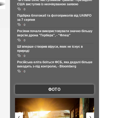
Чи стане Венс наступником Трампа? Президент
США виступив із неочікуваною заявою
0
Підбірка блогожаб та фотоприколів від UAINFO
за 7 серпня
0
Росіяни почали використовувати значно більшу
версію дрона "Гербера", - "Флеш"
0
ШІ вперше створив віруси, яких не існує в
природі
0
Російська еліта боїться ФСБ, яка дедалі більше
виходить з-під контролю, - Bloomberg
0
ФОТО