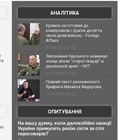
АНАЛІТИКА
Кремль не готовий до
компромісів і прагне досягти
своїх цілей війною, - Foreign
Affairs
03.08.2026 13:02
о
Звільнення Сирського знаменує
та
кінець епохи "старої гвардії" в
українській армії — NYT
23.07.2026 10:32
Повний текст резонансного
брифінга Михайла Федорова
18.07.2026 09:27
ОПИТУВАННЯ
На вашу думку, коли далекобійні санкції
ео
України примусять росію сісти за стіл
переговорів?