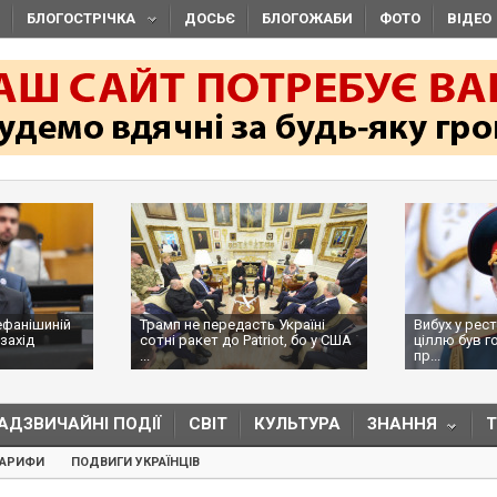
БЛОГОСТРІЧКА
ДОСЬЄ
БЛОГОЖАБИ
ФОТО
ВІДЕО
ефанішиній
Трамп не передасть Україні
Вибух у рес
захід
сотні ракет до Patriot, бо у США
ціллю був г
...
пр...
АДЗВИЧАЙНІ ПОДІЇ
СВІТ
КУЛЬТУРА
ЗНАННЯ
ТАРИФИ
ПОДВИГИ УКРАЇНЦІВ