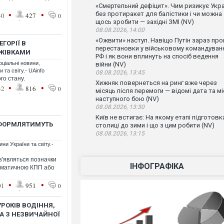
«Смертельний дефіцит». Чим ризикує Укра
•
•
без протиракет для балістики і чи можна
30
427
0
щось зробити — західні ЗМІ (NV)
08.08.2026, 14:00
«Ожвити» наступ. Навіщо Путін зараз про
ГОРІЇ B
перестановки у військовому командуван
АЖІВКАМИ
РФ і як вони вплинуть на спосіб ведення
оціальні новини
,
війни (NV)
 та світу.- UAinfo
08.08.2026, 13:45
го стану.
Хижняк повернеться на ринг вже через
•
•
32
816
0
місяць після перемоги — відомі дата та мі
наступного бою (NV)
08.08.2026, 13:30
Київ не встигає: На якому етапі підготовк
 ОФОРМЛЯТИМУТЬ
столиці до зими і що з цим робити (NV)
08.08.2026, 13:15
ни України та світу.-
 з'являться позначки
ІНФОГРАФІКА
томатичною КПП або
•
•
01
951
0
РОКІВ ВОДІННЯ,
А З НЕЗВИЧАЙНОЇ