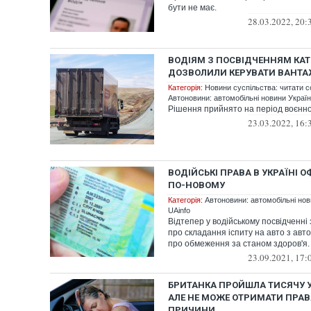
бути не має.
28.03.2022, 20:
ВОДІЯМ З ПОСВІДЧЕННЯМ КАТЕ
ДОЗВОЛИЛИ КЕРУВАТИ ВАНТ
Категорія:
Новини суспільства: читати с
Автоновини: автомобільні новини України
Рішення прийнято на період воєнно
23.03.2022, 16:
ВОДІЙСЬКІ ПРАВА В УКРАЇНІ
ПО-НОВОМУ
Категорія:
Автоновини: автомобільні нови
UAinfo
Відтепер у водійському посвідченні
про складання іспиту на авто з ав
про обмеження за станом здоров'я.
23.09.2021, 17:
БРИТАНКА ПРОЙШЛА ТИСЯЧУ У
АЛЕ НЕ МОЖЕ ОТРИМАТИ ПРАВ
ПРИЧИНИ