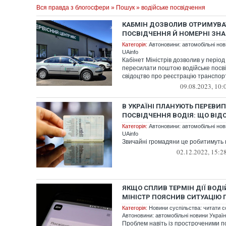
Вся правда з блогосфери
»
Пошук
» водійське посвідчення
КАБМІН ДОЗВОЛИВ ОТРИМУВА
ПОСВІДЧЕННЯ Й НОМЕРНІ ЗН
Категорія:
Автоновини: автомобільні нови
UAinfo
Кабінет Міністрів дозволив у період 
пересилати поштою водійське посв
свідоцтво про реєстрацію транспорт
09.08.2023, 10:
В УКРАЇНІ ПЛАНУЮТЬ ПЕРЕВИП
ПОСВІДЧЕННЯ ВОДІЯ: ЩО ВІД
Категорія:
Автоновини: автомобільні нови
UAinfo
Звичайні громадяни це робитимуть к
02.12.2022, 15:2
ЯКЩО СПЛИВ ТЕРМІН ДІЇ ВОДІ
МІНІСТР ПОЯСНИВ СИТУАЦІЮ П
Категорія:
Новини суспільства: читати с
Автоновини: автомобільні новини України
Проблем навіть із простроченими п