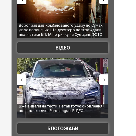
удару по Сумах,
За 2000 кілометрів від кордону з Україною: в
"Мої
о постраждали
Єкатеринбурзі після атаки дронів загорівся
супе
а Сумщині. ФОТО
склад Wildberries. ФОТО. ВІДЕО
ВІДЕО
 готує оновлення
Вийшов трейлер нової екранізації легендарного
Зеле
ВІДЕО
фільму "Афера Томаса Крауна"
пер
БЛОГОЖАБИ