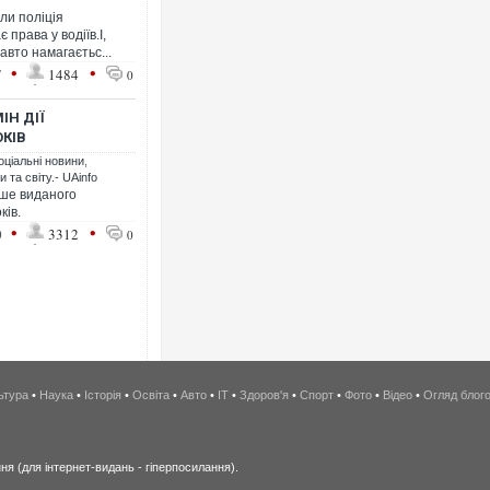
оли поліція
права у водіїв.І,
авто намагаєтьс...
•
•
7
1484
0
ІН ДІЇ
ОКІВ
оціальні новини
,
 та світу.- UAinfo
рше виданого
ків.
•
•
0
3312
0
ьтура
•
Наука
•
Історія
•
Освіта
•
Авто
•
IT
•
Здоров'я
•
Спорт
•
Фото
•
Відео
•
Огляд блог
я (для інтернет-видань - гіперпосилання).