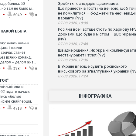
Зробить господарів щасливими.
надобилось 50
Що принести в гості і на вечерю, щоб точ
 но там не было м...
•
•
не помилитися — бюджетні та неочевидні
8
6049
0
варіанти (NV)
07.08.2026, 18:00
Росіяни все частіше бʼють по Харкову FPV
 КАКОЙ БЫЛА
дронами. Що буде з містом — ВВС Україна
(NV)
віту: читати новини
07.08.2026, 17:48
ціальні новини
Швидке рішення. Як Україні компенсувати
 сейчас станет
нестачу ракет Patriot (NV)
без всяких команд,
07.08.2026, 17:36
делом – делом жиз...
В Україні вперше судять російського
•
•
0
2784
0
військового за зґвалтування українки (N
07.08.2026, 17:24
ТОК"
оціальні новини
92 года, в начале
ІНФОГРАФІКА
ились «белые
ийские снайперши,
•
•
0
4818
0