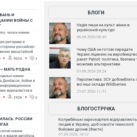
БЛОГИ
УБАНЬ И
ДАНИИ ВОЙНЫ С
Надія лише на культ жінки в
"
українській культурі
віту: читати новини
06.08.2026 08:49
ая риторика и
 стороны российско-
Чому США не готові передати
ижение масштабной
Україні ліцензію на виробництв
•
•
0
5034
5
ракет Patriot: політика, безпека 
можливі альтернативи
 – МАТЬ РОДНА
03.08.2026 20:24
оціальні новини
Перспектива: ЗСУ добомблять і
 Донбассе, бойни в
всі інші склади Wildberries
в информационное
ких журналистов в
23.07.2026 11:31
•
•
2
1926
0
БЛОГОСТРІЧКА
ИЛАСЬ. РОССИИ
Колумбійські наркокартелі відправляють
ЛГАХ
людей в Україну, щоб освоїти технології
бойових дронів (Факти)
 світові новини
07.08.2026, 18:12
е и ждали автобуса.