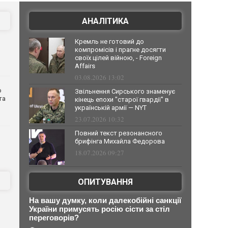
АНАЛІТИКА
Кремль не готовий до
компромісів і прагне досягти
своїх цілей війною, - Foreign
Affairs
03.08.2026 13:02
о
Звільнення Сирського знаменує
та
кінець епохи "старої гвардії" в
українській армії — NYT
23.07.2026 10:32
Повний текст резонансного
брифінга Михайла Федорова
18.07.2026 09:27
ОПИТУВАННЯ
На вашу думку, коли далекобійні санкції
України примусять росію сісти за стіл
переговорів?