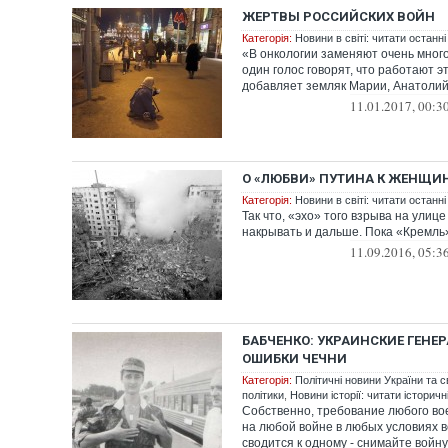
ЖЕРТВЫ РОССИЙСКИХ ВОЙН
Категорія:
Новини в світі: читати останні
«В онкологии заменяют очень много 
один голос говорят, что работают эт
добавляет земляк Марии, Анатолий 
11.01.2017, 00:3
О «ЛЮБВИ» ПУТИНА К ЖЕНЩИ
Категорія:
Новини в світі: читати останні
Так что, «эхо» того взрыва на улиц
накрывать и дальше. Пока «Кремль
11.09.2016, 05:3
БАБЧЕНКО: УКРАИНСКИЕ ГЕНЕ
ОШИБКИ ЧЕЧНИ
Категорія:
Політичні новини України та с
політики
,
Новини історії: читати історичн
Собственно, требование любого во
на любой войне в любых условиях вс
сводится к одному - снимайте войну т