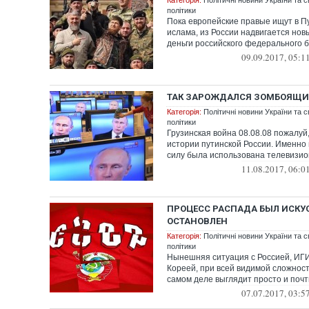
Категорія:
Політичні новини України та с
політики
Пока европейские правые ищут в П
ислама, из России надвигается нов
деньги российского федерального б
09.09.2017, 05:1
ТАК ЗАРОЖДАЛСЯ ЗОМБОЯЩИ
Категорія:
Політичні новини України та с
політики
Грузинская война 08.08.08 пожалуй
истории путинской России. Именно 
силу была использована телевизион
11.08.2017, 06:0
ПРОЦЕСС РАСПАДА БЫЛ ИСКУ
ОСТАНОВЛЕН
Категорія:
Політичні новини України та с
політики
Нынешняя ситуация с Россией, ИГ
Кореей, при всей видимой сложност
самом деле выглядит просто и почти
07.07.2017, 03:5