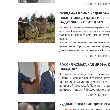
14.07.2016, 15:3
ПОБЕДНАЯ ВОЙНА КАДЫРОВА 
ПАМЯТНИКА ДУДАЕВА И ЧЕЧЕ
НАДГРОБНЫХ ПЛИТ. ФОТО
Категорія:
Політичні новини України та с
політики
,
Новини історії: читати історичн
культури в Україні та світі
,
Новини суспіл
новини
Чурты, которыми после выселения
вымощены дороги, выложены фунд
даже свинарники, свозились в Гроз
всех р...
10.07.2016, 10:4
РОССИЯ АХМАТА КАДЫРОВА. К
ПОБЕДИЛ?
Категорія:
Новини суспільства: читати с
Політичні новини України та світу: чита
Москва весьма условно может счит
во второй чеченской. Потому что вс
взаимоотношений федерального це
мятежной ...
17.06.2016, 19:1
ХУДШИЙ СЦЕНАРИЙ ДЛЯ ПУТ
Категорія:
Новини в світі: читати останні