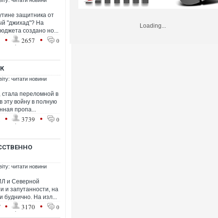
віту: читати новини
утине защитника от
ый "джихад"? На
Loading...
юджета создано но...
•
•
1
2657
0
К
віту: читати новини
, стала переломной в
в эту войну в полную
ная пропа...
•
•
1
3739
0
ССТВЕННО
віту: читати новини
ИЛ и Северной
и и запутанности, на
 буднично. На изл...
•
•
7
3170
0