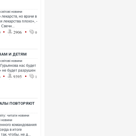
 світові новини
лекарств, но врачи в
и лекарства плохо», -
Свечн...
•
•
0
2906
0
Ворог завдав комбінованого 
двоє поранених. Ще десятер
після атаки БПЛА по ринку н
НАМ И ДЕТЯМ
 світові новини
е Гурьянова нас будет
» не будет разрушен
•
•
6
9395
1
РАЛЫ ПОВТОРЯЮТ
віту: читати новини
і новини
В окупованій Ялті повідомля
енного командования
порт: над містом навис стов
егда в итоге
ВІДЕО
ак, чтобы, не д...