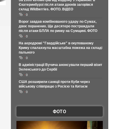
За 2000 кілометрів від кордону з Україною: в
Єкатеринбурзі після атаки дронів загорівся
склад Wildberries. ФОТО. ВІДЕО
0
Ворог завдав комбінованого удару по Сумах,
двоє поранених. Ще десятеро постраждали
після атаки БПЛА по ринку на Сумщині. ФОТО
0
На аеродромі "Гвардійське" в окупованому
Криму спалахнула масштабна пожежа на складі
пального
0
В адміністрації Вучича анонсували перший візит
Зеленського до Сербії
0
США розширили санкції проти Куби через
військову співпрацю з Росією та Китаєм
0
ФОТО