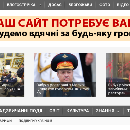
БЛОГОСТРІЧКА
ДОСЬЄ
БЛОГОЖАБИ
ФОТО
ВІДЕО
 Україні
Вибух у ресторані в Москві:
Вибух у Мос
ot, бо у США
ціллю був головком ВКС Росії,
загиблими: 
пр...
ресторан...
АДЗВИЧАЙНІ ПОДІЇ
СВІТ
КУЛЬТУРА
ЗНАННЯ
ТАРИФИ
ПОДВИГИ УКРАЇНЦІВ