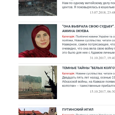
Нам по одному житейскому делу по
центов. Я поковырялась в кошельке,
13.07.2018, 23:4
"ОНА ВЫБРАЛА СВОЮ СУДЬБУ".
АМИНА ОКУЕВА
Категорія:
Політичні новини України та с
політики
,
Новини суспільства: читати со
Наверное, самое потрясающее, что
очевидно, что она вела свою войну 
это было для нее с Адамом личным 
31.10.2017, 19:4
ТЕМНЫЕ ТАЙНЫ "БЕЛЫХ КОЛГО
Категорія:
Новини суспільства: читати с
Двадцать пять лет назад, осенью 19
Абхазской войны, на Кавказе появ
колготки» – таинственные прибалт
неу...
15.10.2017, 06:3
ПУТИНСКИЙ ИГИЛ