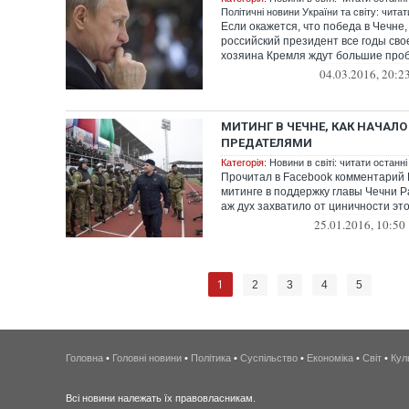
Політичні новини України та світу: чита
Если окажется, что победа в Чечне
российский президент все годы сво
хозяина Кремля ждут большие про
04.03.2016, 20:2
МИТИНГ В ЧЕЧНЕ, КАК НАЧАЛО
ПРЕДАТЕЛЯМИ
Категорія:
Новини в світі: читати останні
Прочитал в Facebook комментарий
митинге в поддержку главы Чечни 
аж дух захватило от циничности эт
25.01.2016, 10:50
1
2
3
4
5
Головна
•
Головні новини
•
Політика
•
Суспільство
•
Економіка
•
Світ
•
Кул
Всі новини належать їх правовласникам.