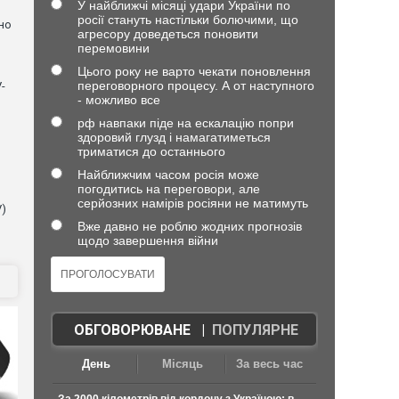
У найближчі місяці удари України по
росії стануть настільки болючими, що
но
агресору доведеться поновити
перемовини
Цього року не варто чекати поновлення
переговорного процесу. А от наступного
-
- можливо все
рф навпаки піде на ескалацію попри
здоровий глузд і намагатиметься
триматися до останнього
Найближчим часом росія може
погодитись на переговори, але
серйозних намірів росіяни не матимуть
V)
Вже давно не роблю жодних прогнозів
щодо завершення війни
ОБГОВОРЮВАНЕ
|
ПОПУЛЯРНЕ
День
Місяць
За весь час