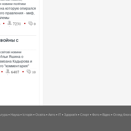
ти новини політики
, на которую опирался
его правления - миф,
блемы
•
•
3
7231
0
 ВОЙНЫ С
 світові новини
 Ильи Яшина о
Рамзана Кадырова и
ого "комментария"
•
•
6407
10
ьтура
•
Наука
•
Історія
•
Освіта
•
Авто
•
IT
•
Здоров'я
•
Спорт
•
Фото
•
Відео
•
Огляд блог