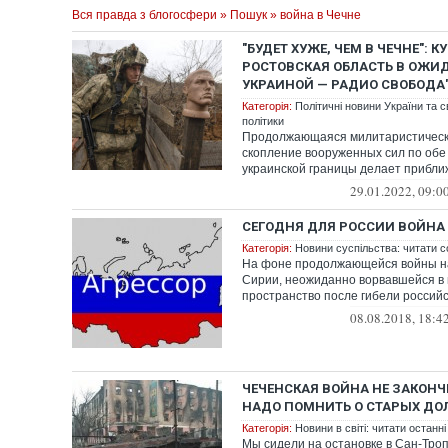
Вся правда з блогосфери
»
Пошук
» война в Чечне
"БУДЕТ ХУЖЕ, ЧЕМ В ЧЕЧНЕ": К
РОСТОВСКАЯ ОБЛАСТЬ В ОЖИ
УКРАИНОЙ — РАДИО СВОБОДА
Категорія:
Політичні новини України та с
політики
Продолжающаяся милитаристическ
скопление вооруженных сил по обе
украинской границы делает прибл
войны ...
29.01.2022, 09:0
СЕГОДНЯ ДЛЯ РОССИИ ВОЙНА
Категорія:
Новини суспільства: читати с
На фоне продолжающейся войны на
Сирии, неожиданно ворвавшейся 
пространство после гибели российс
ЦА...
08.08.2018, 18:4
ЧЕЧЕНСКАЯ ВОЙНА НЕ ЗАКОНЧ
НАДО ПОМНИТЬ О СТАРЫХ ДО
Категорія:
Новини в світі: читати останні
Мы сидели на остановке в Сан-Троп