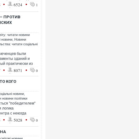
•
•
8
6524
1
– ПРОТИВ
НСКИХ
віту: читати новини
і новини
,
Новини
ьства: читати соціальні
 чеченцев были
аменты зданий и
ный практически из
•
•
7
8071
0
ТО КОГО
оціальні новини
,
ти новини політики
аться "победителем"
я логика
нтра с некогда
•
•
5
5028
0
ИНА
 світові новини
,