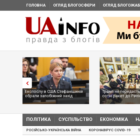
ГОЛОВНА
ОГЛЯД БЛОГОСФЕРИ
ОГЛЯД БЛОГОЖАБ
Експослу в США Стефанішиній
Трамп не передасть
обрали запобіжний захід
сотні ракет до Patri
...
ПОЛІТИКА
СУСПІЛЬСТВО
ЕКОНОМІКА
Н
РОСІЙСЬКО-УКРАЇНСЬКА ВІЙНА
КОРОНАВІРУС COVID-19