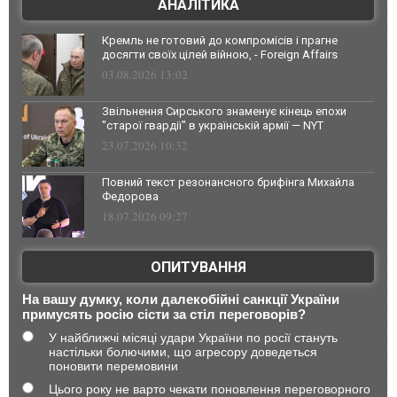
АНАЛІТИКА
Кремль не готовий до компромісів і прагне
досягти своїх цілей війною, - Foreign Affairs
03.08.2026 13:02
Звільнення Сирського знаменує кінець епохи
"старої гвардії" в українській армії — NYT
23.07.2026 10:32
Повний текст резонансного брифінга Михайла
Федорова
18.07.2026 09:27
ОПИТУВАННЯ
На вашу думку, коли далекобійні санкції України
примусять росію сісти за стіл переговорів?
У найближчі місяці удари України по росії стануть
настільки болючими, що агресору доведеться
поновити перемовини
Цього року не варто чекати поновлення переговорного