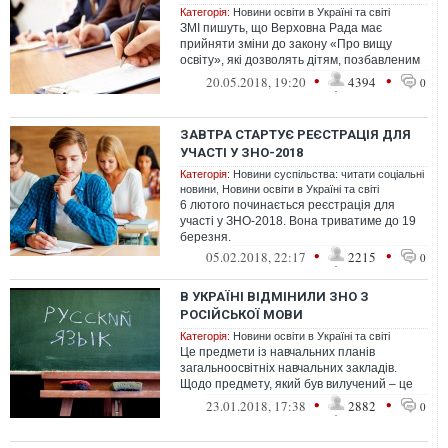
Категорія:
Новини освіти в Україні та світі
ЗМІ пишуть, що Верховна Рада має
прийняти зміни до закону «Про вищу
освіту», які дозволять дітям, позбавленим
батьківського піклування, не складати ЗН...
•
•
20.05.2018, 19:20
4394
0
ЗАВТРА СТАРТУЄ РЕЄСТРАЦІЯ ДЛЯ
УЧАСТІ У ЗНО-2018
Категорія:
Новини суспільства: читати соціальні
новини
,
Новини освіти в Україні та світі
6 лютого починається реєстрація для
участі у ЗНО-2018. Вона триватиме до 19
березня.
•
•
05.02.2018, 22:17
2215
0
В УКРАЇНІ ВІДМІНИЛИ ЗНО З
РОСІЙСЬКОЇ МОВИ
Категорія:
Новини освіти в Україні та світі
Це предмети із навчальних планів
загальноосвітніх навчальних закладів.
Щодо предмету, який був вилучений – це
російська мова у зв’язку з тим, що обсяг...
•
•
23.01.2018, 17:38
2882
0