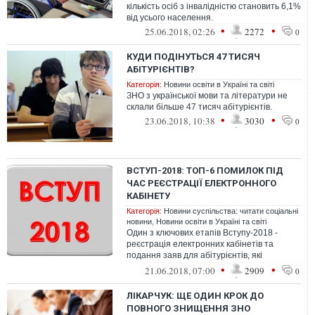
кількість осіб з інвалідністю становить 6,1%
від усього населення.
•
•
25.06.2018, 02:26
2272
0
КУДИ ПОДІНУТЬСЯ 47 ТИСЯЧ
АБІТУРІЄНТІВ?
Категорія:
Новини освіти в Україні та світі
ЗНО з української мови та літератури не
склали більше 47 тисяч абітурієнтів.
•
•
23.06.2018, 10:38
3030
0
ВСТУП-2018: ТОП-6 ПОМИЛОК ПІД
ЧАС РЕЄСТРАЦІЇ ЕЛЕКТРОННОГО
КАБІНЕТУ
Категорія:
Новини суспільства: читати соціальні
новини
,
Новини освіти в Україні та світі
Один з ключових етапів Вступу-2018 -
реєстрація електронних кабінетів та
подання заяв для абітурієнтів, які
здебільшого вступають після 11 класів.
•
•
21.06.2018, 07:00
2909
0
ЛІКАРЧУК: ЩЕ ОДИН КРОК ДО
ПОВНОГО ЗНИЩЕННЯ ЗНО