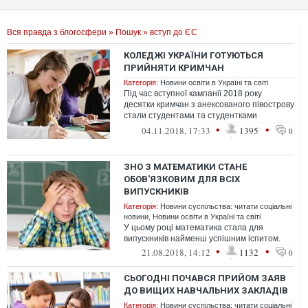
Вся правда з блогосфери
»
Пошук
» вступ до ЄС
КОЛЕДЖІ УКРАЇНИ ГОТУЮТЬСЯ
ПРИЙНЯТИ КРИМЧАН
Категорія:
Новини освіти в Україні та світі
Під час вступної кампанії 2018 року
десятки кримчан з анексованого півострову
стали студентами та студентками
українських коледжів.
•
•
04.11.2018, 17:33
1395
0
ЗНО З МАТЕМАТИКИ СТАНЕ
ОБОВ'ЯЗКОВИМ ДЛЯ ВСІХ
ВИПУСКНИКІВ
Категорія:
Новини суспільства: читати соціальні
новини
,
Новини освіти в Україні та світі
У цьому році математика стала для
випускників найменш успішним іспитом.
•
•
21.08.2018, 14:12
1132
0
СЬОГОДНІ ПОЧАВСЯ ПРИЙОМ ЗАЯВ
ДО ВИЩИХ НАВЧАЛЬНИХ ЗАКЛАДІВ
Категорія:
Новини суспільства: читати соціальні