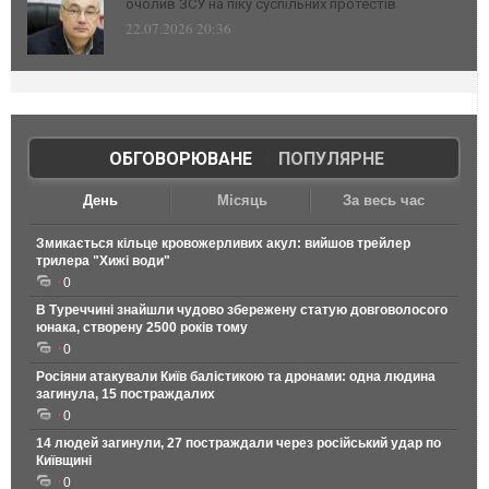
очолив ЗСУ на піку суспільних протестів
22.07.2026 20:36
ОБГОВОРЮВАНЕ
|
ПОПУЛЯРНЕ
День
Місяць
За весь час
Змикається кільце кровожерливих акул: вийшов трейлер
трилера "Хижі води"
0
В Туреччині знайшли чудово збережену статую довговолосого
юнака, створену 2500 років тому
0
Росіяни атакували Київ балістикою та дронами: одна людина
загинула, 15 постраждалих
0
14 людей загинули, 27 постраждали через російський удар по
Київщині
0