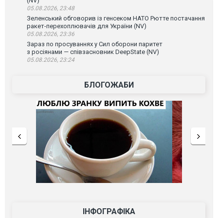
(NV)
05.08.2026, 23:48
Зеленський обговорив із генсеком НАТО Рютте постачання
ракет-перехоплювачів для України (NV)
05.08.2026, 23:36
Зараз по просуваннях у Сил оборони паритет
з росіянами — співзасновник DeepState (NV)
05.08.2026, 23:24
БЛОГОЖАБИ
ІНФОГРАФІКА