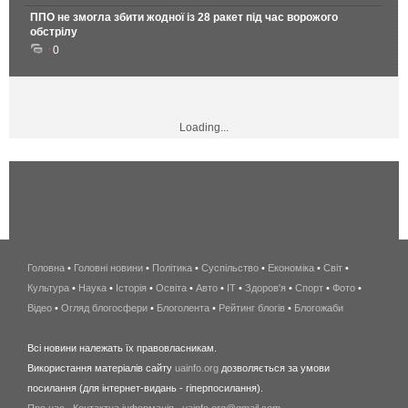
ППО не змогла збити жодної із 28 ракет під час ворожого
обстрілу
0
Loading...
Головна
•
Головні новини
•
Політика
•
Суспільство
•
Економіка
беспроводной
•
Світ
•
Культура
•
Наука
•
Історія
•
Освіта
•
Авто
•
IT
•
Здоров'я
интернет
•
Спорт
•
Фото
•
Відео
•
Огляд блогосфери
•
Блоголента
•
Рейтинг блогів
киев
•
Блогожаби
и
Всі новини належать їх правовласникам.
область
Використання матеріалів сайту
uainfo.org
дозволяється за умови
wimax
посилання (для інтернет-видань - гіперпосилання).
интернет