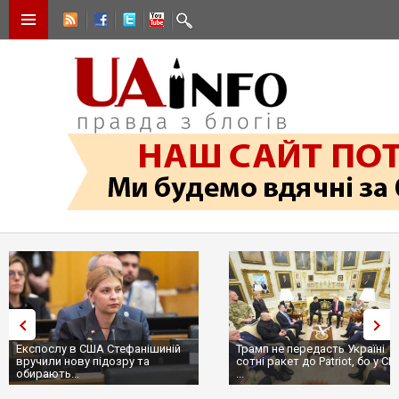
Експослу в США Стефанішиній
Трамп не передасть Україні
вручили нову підозру та
сотні ракет до Patriot, бо у С
обирають...
...