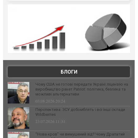
БЛОГИ
Чому США не готові передати Україні ліцензію на
виробництво ракет Patriot: політика, безпека та
можливі альтернативи
03.08.2026 20:24
Перспектива: ЗСУ добомблять і всі інші склади
Wildberries
23.07.2026 11:31
“Нова кров” чи вимушений хід? Чому Драпатий