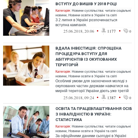
ВСТУПУ ДО ВИШІВ У 2018 РОЦІ
Категорія:
Новини суспільства: читати соціальні
новини
,
Новини освіти в Україні та світі
З 2 липня в Україні розпочинається
вступна кампанія.
•
•
25.06.2018, 20:06
1177
0
ВДАЛА ІНВЕСТИЦІЯ: СПРОЩЕНА
ПРОЦЕДУРА ВСТУПУ ДЛЯ
АБІТУРІЄНТІВ ІЗ ОКУПОВАНИХ
ТЕРИТОРІЙ
Категорія:
Новини суспільства: читати соціальні
новини
,
Новини освіти в Україні та світі
Особливі умови для заохочення молоді з
окупованих частин держави навчатися на
мирній території України діють уже третій
рік. Але, як і більшість питан...
•
•
25.06.2018, 09:24
1387
0
ОСВІТА ТА ПРАЦЕВЛАШТУВАННЯ ОСІБ
З ІНВАЛІДНІСТЮ В УКРАЇНІ:
СТАТИСТИКА
Категорія:
Новини суспільства: читати соціальні
новини
,
Новини освіти в Україні та світі
За офіційними даними сьогодні в Україні