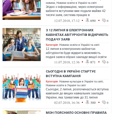
новини
,
Новини освіти в Україні та світі
Згідно з інформацією, через електронні
кабінети вступники вже подали майже 42
тисячі заяв, система працює в
нормальному режимі.
•
•
12.07.2018, 17:12
690
0
З 12 ЛИПНЯ В ЕЛЕКТРОННИХ
КАБІНЕТАХ АБІТУРІЄНТІВ ВІДКРИЮТЬ
ПОДАЧУ ЗАЯВ
Категорія:
Новини освіти в Україні та світі
12 липня в електронних кабінетах
абітурієнтів буде відкрита можливість
подачі заяв в обрані заклади вищої освіти
•
•
11.07.2018, 12:36
871
0
СЬОГОДНІ В УКРАЇНІ СТАРТУЄ
ВСТУПНА КАМПАНІЯ
Категорія:
Новини культури в Україні та світі
,
Новини освіти в Україні та світі
Сьогодні, 2 липня, розпочинається вступна
кампанія до вищих навчальних закладів
України, яка триватиме до 31 липня
•
•
02.07.2018, 16:36
300
0
МОН ПОЯСНИЛО ОСНОВНІ ПРАВИЛА