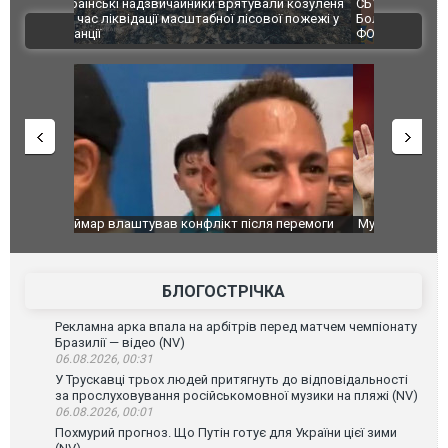
и козуленя
СБУ за сприяння Нацполіції та правоохоронців
Росіяни ат
ї пожежі у
Болгарії затримала міжнародного наркобарона.
одна людин
ВІДЕО
ФОТО
перемоги
Мудрик провів перший матч за "Челсі" після
Українські
допінгової дискваліфікації. ВІДЕО
під час лік
Франції
БЛОГОСТРІЧКА
Рекламна арка впала на арбітрів перед матчем чемпіонату
Бразилії — відео (NV)
06.08.2026, 00:31
У Трускавці трьох людей притягнуть до відповідальності
за прослуховування російськомовної музики на пляжі (NV)
06.08.2026, 00:01
Похмурий прогноз. Що Путін готує для України цієї зими