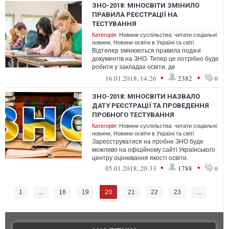
ЗНО-2018: МІНОСВІТИ ЗМІНИЛО
ПРАВИЛА РЕЄСТРАЦІЇ НА
ТЕСТУВАННЯ
Категорія:
Новини суспільства: читати соціальні
новини
,
Новини освіти в Україні та світі
Відтепер змінюються правила подачі
документів на ЗНО. Тепер це потрібно буде
робити у закладах освіти, де
безпосередньо навчається абітурієнт.
•
•
16.01.2018, 14:26
2382
0
ЗНО-2018: МІНОСВІТИ НАЗВАЛО
ДАТУ РЕЄСТРАЦІЇ ТА ПРОВЕДЕННЯ
ПРОБНОГО ТЕСТУВАННЯ
Категорія:
Новини суспільства: читати соціальні
новини
,
Новини освіти в Україні та світі
Зареєструватися на пробне ЗНО буде
можливо на офіційному сайті Українського
центру оцінювання якості освіти.
•
•
05.01.2018, 20:33
1788
0
20
1
...
18
19
21
22
23
...
26