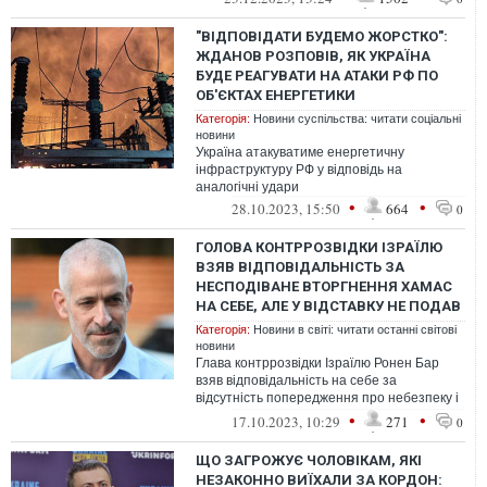
"ВІДПОВІДАТИ БУДЕМО ЖОРСТКО":
ЖДАНОВ РОЗПОВІВ, ЯК УКРАЇНА
БУДЕ РЕАГУВАТИ НА АТАКИ РФ ПО
ОБ'ЄКТАХ ЕНЕРГЕТИКИ
Категорія:
Новини суспільства: читати соціальні
новини
Україна атакуватиме енергетичну
інфраструктуру РФ у відповідь на
аналогічні удари
•
•
28.10.2023, 15:50
664
0
ГОЛОВА КОНТРРОЗВІДКИ ІЗРАЇЛЮ
ВЗЯВ ВІДПОВІДАЛЬНІСТЬ ЗА
НЕСПОДІВАНЕ ВТОРГНЕННЯ ХАМАС
НА СЕБЕ, АЛЕ У ВІДСТАВКУ НЕ ПОДАВ
Категорія:
Новини в світі: читати останні світові
новини
Глава контррозвідки Ізраїлю Ронен Бар
взяв відповідальність на себе за
відсутність попередження про небезпеку і
несподіване вторгнення ХАМАС на
•
•
17.10.2023, 10:29
271
0
півден...
ЩО ЗАГРОЖУЄ ЧОЛОВІКАМ, ЯКІ
НЕЗАКОННО ВИЇХАЛИ ЗА КОРДОН: