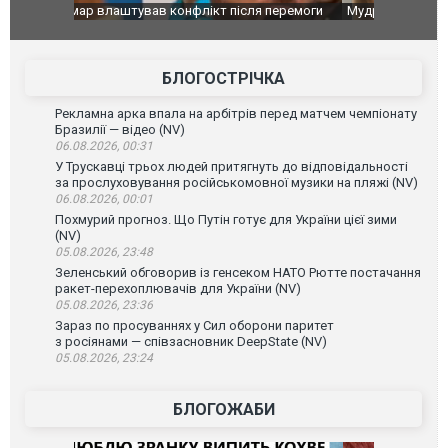
перемоги
Мудрик провів перший матч за "Челсі" після
Українські
допінгової дискваліфікації. ВІДЕО
під час лік
Франції
БЛОГОСТРІЧКА
Рекламна арка впала на арбітрів перед матчем чемпіонату
Бразилії — відео (NV)
06.08.2026, 00:31
У Трускавці трьох людей притягнуть до відповідальності
за прослуховування російськомовної музики на пляжі (NV)
06.08.2026, 00:01
Похмурий прогноз. Що Путін готує для України цієї зими
(NV)
05.08.2026, 23:48
Зеленський обговорив із генсеком НАТО Рютте постачання
ракет-перехоплювачів для України (NV)
05.08.2026, 23:36
Зараз по просуваннях у Сил оборони паритет
з росіянами — співзасновник DeepState (NV)
05.08.2026, 23:24
БЛОГОЖАБИ