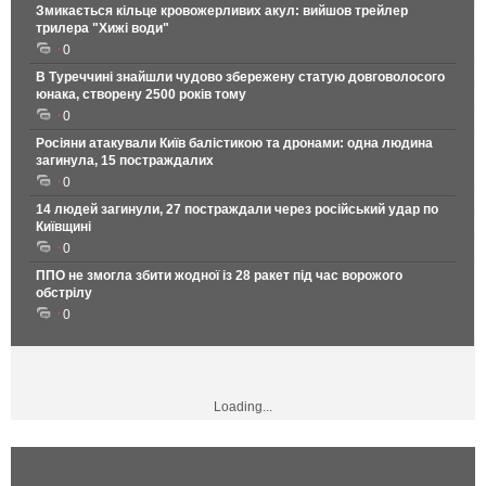
Змикається кільце кровожерливих акул: вийшов трейлер
трилера "Хижі води"
0
В Туреччині знайшли чудово збережену статую довговолосого
юнака, створену 2500 років тому
0
Росіяни атакували Київ балістикою та дронами: одна людина
загинула, 15 постраждалих
0
14 людей загинули, 27 постраждали через російський удар по
Київщині
0
ППО не змогла збити жодної із 28 ракет під час ворожого
обстрілу
0
Loading...