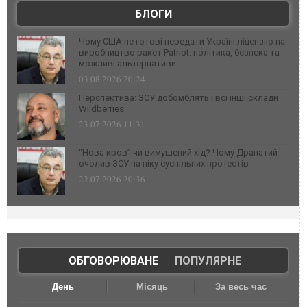
БЛОГИ
Чому США не готові передати Україні ліцензію на
виробництво ракет Patriot: політика, безпека та
можливі альтернативи
03.08.2026 20:24
Перспектива: ЗСУ добомблять і всі інші склади
Wildberries
23.07.2026 11:31
“Нова кров” чи вимушений хід? Чому Драпатий
очолив ЗСУ на піку суспільних протестів
22.07.2026 20:36
ОБГОВОРЮВАНЕ
|
ПОПУЛЯРНЕ
День
Місяць
За весь час