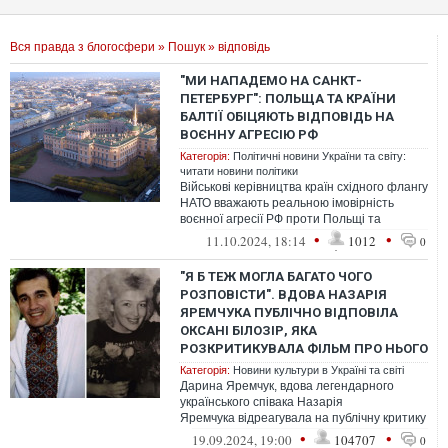
Вся правда з блогосфери
»
Пошук
» відповідь
"МИ НАПАДЕМО НА САНКТ-
ПЕТЕРБУРГ": ПОЛЬЩА ТА КРАЇНИ
БАЛТІЇ ОБІЦЯЮТЬ ВІДПОВІДЬ НА
ВОЄННУ АГРЕСІЮ РФ
Категорія:
Політичні новини України та світу:
читати новини політики
Військові керівництва країн східного флангу
НАТО вважають реальною імовірність
воєнної агресії РФ проти Польщі та
Балтійських країн. Тому переконані, ...
•
•
11.10.2024, 18:14
1012
0
"Я Б ТЕЖ МОГЛА БАГАТО ЧОГО
РОЗПОВІСТИ". ВДОВА НАЗАРІЯ
ЯРЕМЧУКА ПУБЛІЧНО ВІДПОВІЛА
ОКСАНІ БІЛОЗІР, ЯКА
РОЗКРИТИКУВАЛА ФІЛЬМ ПРО НЬОГО
Категорія:
Новини культури в Україні та світі
Дарина Яремчук, вдова легендарного
українського співака Назарія
Яремчука відреагувала на публічну критику
від народної артистки України Оксани
•
•
19.09.2024, 19:00
104707
0