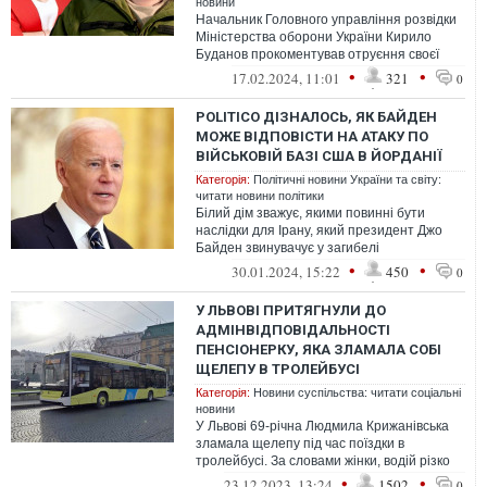
новини
Начальник Головного управління розвідки
Міністерства оборони України Кирило
Буданов прокоментував отруєння своєї
дружини Маріанни, про яке стало відом...
•
•
17.02.2024, 11:01
321
0
POLITICO ДІЗНАЛОСЬ, ЯК БАЙДЕН
МОЖЕ ВІДПОВІСТИ НА АТАКУ ПО
ВІЙСЬКОВІЙ БАЗІ США В ЙОРДАНІЇ
Категорія:
Політичні новини України та світу:
читати новини політики
Білий дім зважує, якими повинні бути
наслідки для Ірану, який президент Джо
Байден звинувачує у загибелі
військовослужбовців під час атаки в
•
•
30.01.2024, 15:22
450
0
Йорданії....
У ЛЬВОВІ ПРИТЯГНУЛИ ДО
АДМІНВІДПОВІДАЛЬНОСТІ
ПЕНСІОНЕРКУ, ЯКА ЗЛАМАЛА СОБІ
ЩЕЛЕПУ В ТРОЛЕЙБУСІ
Категорія:
Новини суспільства: читати соціальні
новини
У Львові 69-річна Людмила Крижанівська
зламала щелепу під час поїздки в
тролейбусі. За словами жінки, водій різко
загальмував і вона впала з сидіння, ...
•
•
23.12.2023, 13:24
1502
0