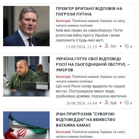
Білозір...
ПРЕМ'ЄР БРИТАНІЇ ВІДПОВІВ НА
ПОГРОЗИ ПУТІНА
Категорія:
Політичні новини України та світу:
читати новини політики
Київ має право на самооборону. Путін
розпочав війну проти України і може
припинити її будь-якої миті.
•
•
13.09.2024, 11:15
797
0
УКРАЇНА ГОТУЄ СВОЇ ВІДПОВІДІ
РОСІЇ НА СЬОГОДНІШНІЙ ОБСТРІЛ, –
УМЄРОВ
Категорія:
Політичні новини України та світу:
читати новини політики
Цієї ночі Росія знову вдарила по наших
містах. Постраждали мирні люди,
зруйновані домівки, порушена критична
інфраструктура
•
•
26.08.2024, 14:44
508
0
ІРАН ПРИГРОЗИВ "СУВОРОЮ
ВІДПОВІДДЮ" НА ВБИВСТВО
ВАТАЖКА ХАМАС
Категорія:
Політичні новини України та світу:
читати новини політики