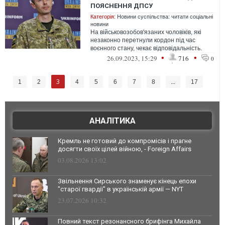
ПОЯСНЕННЯ ДПСУ
Категорія:
Новини суспільства: читати соціальні
новини
На військовозобов'язаних чоловіків, які
незаконно перетнули кордон під час
воєнного стану, чекає відповідальність.
•
•
26.09.2023, 15:29
716
0
3
1
2
4
5
6
7
8
...
17
АНАЛІТИКА
Кремль не готовий до компромісів і прагне
досягти своїх цілей війною, - Foreign Affairs
03.08.2026 13:02
Звільнення Сирського знаменує кінець епохи
"старої гвардії" в українській армії — NYT
23.07.2026 10:32
Повний текст резонансного брифінга Михайла