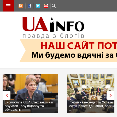
Експослу в США Стефанішиній
Трамп не передасть Україні
вручили нову підозру та
сотні ракет до Patriot, бо у С
обирають...
...