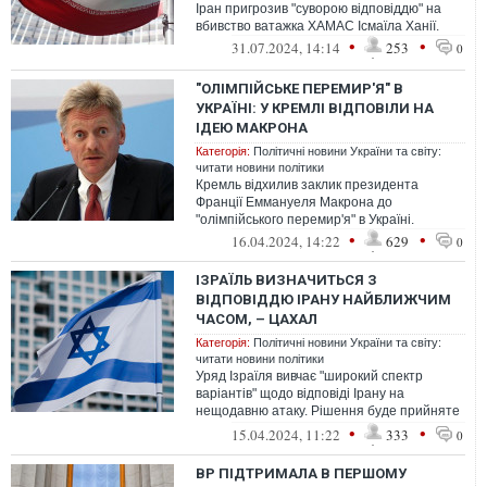
Іран пригрозив "суворою відповіддю" на
вбивство ватажка ХАМАС Ісмаїла Ханії.
•
•
31.07.2024, 14:14
253
0
"ОЛІМПІЙСЬКЕ ПЕРЕМИР'Я" В
УКРАЇНІ: У КРЕМЛІ ВІДПОВІЛИ НА
ІДЕЮ МАКРОНА
Категорія:
Політичні новини України та світу:
читати новини політики
Кремль відхилив заклик президента
Франції Еммануеля Макрона до
"олімпійського перемир'я" в Україні.
•
•
16.04.2024, 14:22
629
0
ІЗРАЇЛЬ ВИЗНАЧИТЬСЯ З
ВІДПОВІДДЮ ІРАНУ НАЙБЛИЖЧИМ
ЧАСОМ, – ЦАХАЛ
Категорія:
Політичні новини України та світу:
читати новини політики
Уряд Ізраїля вивчає "широкий спектр
варіантів" щодо відповіді Ірану на
нещодавню атаку. Рішення буде прийняте
сьогодні, 15 квітня або ж найближчим час...
•
•
15.04.2024, 11:22
333
0
ВР ПІДТРИМАЛА В ПЕРШОМУ