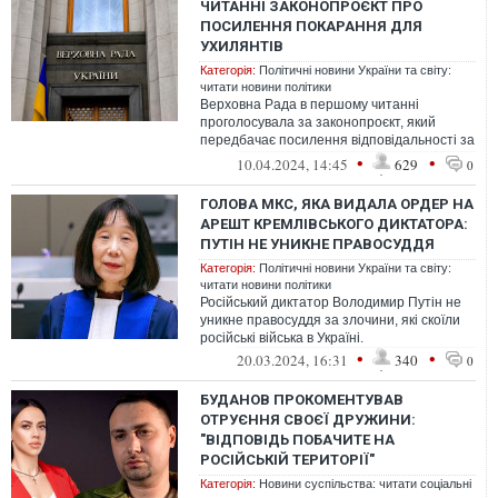
ЧИТАННІ ЗАКОНОПРОЄКТ ПРО
ПОСИЛЕННЯ ПОКАРАННЯ ДЛЯ
УХИЛЯНТІВ
Категорія:
Політичні новини України та світу:
читати новини політики
Верховна Рада в першому читанні
проголосувала за законопроєкт, який
передбачає посилення відповідальності за
порушення по мобілізації.
•
•
10.04.2024, 14:45
629
0
ГОЛОВА МКС, ЯКА ВИДАЛА ОРДЕР НА
АРЕШТ КРЕМЛІВСЬКОГО ДИКТАТОРА:
ПУТІН НЕ УНИКНЕ ПРАВОСУДДЯ
Категорія:
Політичні новини України та світу:
читати новини політики
Російський диктатор Володимир Путін не
уникне правосуддя за злочини, які скоїли
російські війська в Україні.
•
•
20.03.2024, 16:31
340
0
БУДАНОВ ПРОКОМЕНТУВАВ
ОТРУЄННЯ СВОЄЇ ДРУЖИНИ:
"ВІДПОВІДЬ ПОБАЧИТЕ НА
РОСІЙСЬКІЙ ТЕРИТОРІЇ"
Категорія:
Новини суспільства: читати соціальні