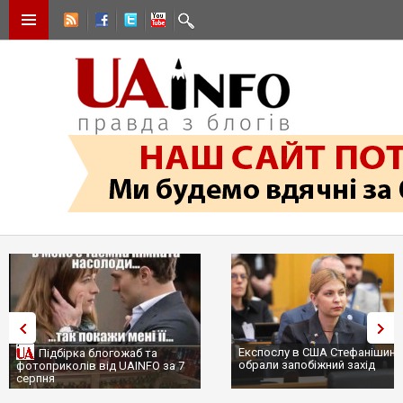
Експослу в США Стефанішині
Підбірка блогожаб та
обрали запобіжний захід
фотоприколів від UAINFO за 7
серпня