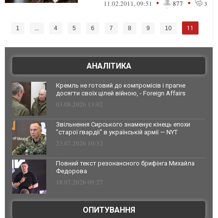
•
•
11.02.2011, 09:51
877
3
11
1
...
4
5
6
7
8
9
10
АНАЛІТИКА
Кремль не готовий до компромісів і прагне
досягти своїх цілей війною, - Foreign Affairs
03.08.2026 13:02
Звільнення Сирського знаменує кінець епохи
"старої гвардії" в українській армії — NYT
23.07.2026 10:32
Повний текст резонансного брифінга Михайла
Федорова
18.07.2026 09:27
ОПИТУВАННЯ