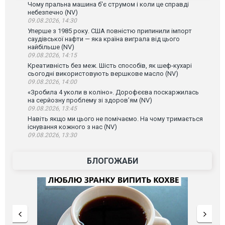
Чому пральна машина б'є струмом і коли це справді
небезпечно (NV)
09.08.2026, 14:30
Уперше з 1985 року. США повністю припинили імпорт
саудівської нафти — яка країна виграла від цього
найбільше (NV)
09.08.2026, 14:15
Креативність без меж. Шість способів, як шеф-кухарі
сьогодні використовують вершкове масло (NV)
09.08.2026, 14:00
«Зробила 4 уколи в коліно». Дорофєєва поскаржилась
на серйозну проблему зі здоров’ям (NV)
09.08.2026, 13:45
Навіть якщо ми цього не помічаємо. На чому тримається
існування кожного з нас (NV)
09.08.2026, 13:30
БЛОГОЖАБИ