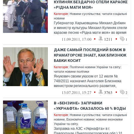
КУЛИНЯК БЕЗДАРНО СПЕЛИ КАРАОКЕ
«РІДНА МАТИ МОЯ»
Категорія:
Новини суспільства: читати соціальні
новини
Губернатор Харьковщины Михаил Добкин
и министр культуры Михаил Кулиняк спели
караоке песню «Рідна мати моя» во время
фестиваля «Пече...
•
•
11.09.2011, 17:00
1211
1
ДАЖЕ САМЫЙ ПОСЛЕДНИЙ БОМЖ В
КРАМАТОРСКЕ ЗНАЕТ, КАК БЛИЗНЮК
БАБКИ КОСИТ
Категорія:
Політичні новини України та світу:
читати новини політики
Янукович своим указом от 12 июля №
748/2011 назначил Анатолия Близнюка
министром регионального развития,
строительства и жилищно-коммунального
•
•
13.07.2011, 15:27
3763
2
х...
В «БЕНЗИНЕ» ЗАПРАВКИ
«УКРНАФТА» ОКАЗАЛОСЬ 60 % ВОДЫ
Категорія:
Новини суспільства: читати соціальні
новини
,
Економічні новини: новини економіки
України та світу.
Заправка на АЗС «Укрнафта» в г.
Павлограде (Днепропетровская обл.) 31