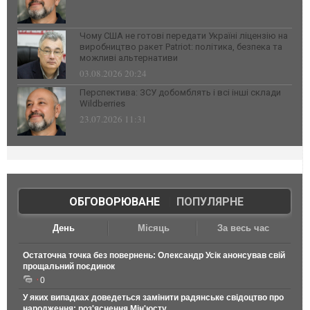
Чому США не готові передати Україні ліцензію на
виробництво ракет Patriot: політика, безпека та
можливі альтернативи
03.08.2026 20:24
Перспектива: ЗСУ добомблять і всі інші склади
Wildberries
23.07.2026 11:31
ОБГОВОРЮВАНЕ
|
ПОПУЛЯРНЕ
День
Місяць
За весь час
Остаточна точка без повернень: Олександр Усік анонсував свій
прощальний поєдинок
0
У яких випадках доведеться замінити радянське свідоцтво про
народження: роз'яснення Мін'юсту