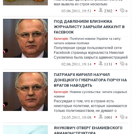
мая вывела из строя несколько
автомобилей. «Стоило водителям о...
•
•
03.06.2011, 19:51
2302
0
ПОД ДАВЛЕНИЕМ БЛИЗНЮКА
ЖУРНАЛИСТУ ЗАКРЫЛИ АККАУНТ В
FACEBOOK
Категорія:
Політичні новини України та світу:
читати новини політики
Популярная среди пользователей сети
Facebook страница журналиста Николая
Сухомлина была закрыта администрацией
портала. Он предполагает, что причиной ...
•
•
02.06.2011, 19:14
1131
0
ПАТРИАРХ КИРИЛЛ НАУЧИЛ
ДОНЕЦКОГО ГУБЕРНАТОРА ПОРЧУ НА
ВРАГОВ НАВОДИТЬ
Категорія:
Новини суспільства: читати соціальні
новини
Рассуждая о том, что в стране есть
некоторые политики, которые занимаются
только политиканством, не думают о
людях, губернатор сказал, что «Госп...
•
•
24.05.2011, 10:08
1001
0
ЯНУКОВИЧ ОТВЕРГ ЕНАКИЕВСКОГО
АВИАКОНСТРУКТОРА