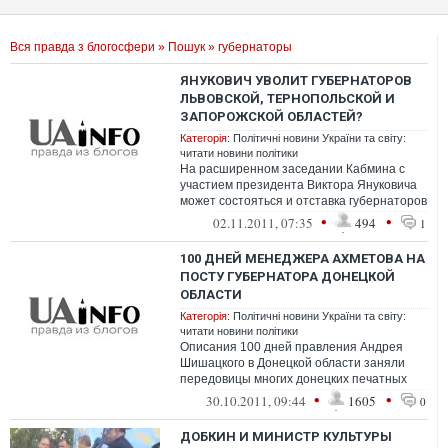
Вся правда з блогосфери
»
Пошук
» губернаторы
ЯНУКОВИЧ УВОЛИТ ГУБЕРНАТОРОВ
ЛЬВОВСКОЙ, ТЕРНОПОЛЬСКОЙ И
ЗАПОРОЖСКОЙ ОБЛАСТЕЙ?
Категорія:
Політичні новини України та світу:
читати новини політики
На расширенном заседании Кабмина с
участием президента Виктора Януковича
может состояться и отставка губернаторов
Львовской, Тернопольской, Одесской и...
•
•
02.11.2011, 07:35
494
1
100 ДНЕЙ МЕНЕДЖЕРА АХМЕТОВА НА
ПОСТУ ГУБЕРНАТОРА ДОНЕЦКОЙ
ОБЛАСТИ
Категорія:
Політичні новини України та світу:
читати новини політики
Описания 100 дней правления Андрея
Шишацкого в Донецкой области заняли
передовицы многих донецких печатных
СМИ на текущей неделе. 12 июля 2011
•
•
30.10.2011, 09:44
1605
0
года Пр...
ДОБКИН И МИНИСТР КУЛЬТУРЫ