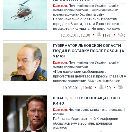
Категорія:
Політичні новини України та світу:
читати новини політики
,
Економічні новини:
новини економіки України та світу.
Первоначально обратились к властям
города и области, но там Яковенко никто
не захотел и слушать. Не помогло даже
знакомство с космонавтом Береговым. В...
•
•
12.05.2011, 12:30
1191
2
ГУБЕРНАТОР ЛЬВОВСКОЙ ОБЛАСТИ
ПОДАЛ В ОСТАВКУ ПОСЛЕ ПОБОИЩА
9 МАЯ
Категорія:
Політичні новини України та світу:
читати новини політики
«Под давлением свободовцев в
присутствии депутатов и прессы глава ОГА
написал заявление. Михаил Цымбалюк
отметил, что не держится за кресло, и н...
•
•
10.05.2011, 10:40
620
0
ШВАРЦЕНЕГГЕР ВОЗВРАЩАЕТСЯ В
КИНО
Категорія:
Новини суспільства: читати соціальні
новини
Работа на благо жителей Калифорнии
обошлась ему в 200 млн. долларов
убытков