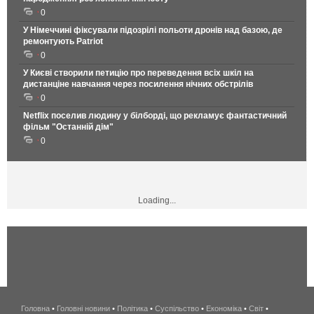
0
У Німеччині фіксували підозрілі польоти дронів над базою, де
ремонтують Patriot
0
У Києві створили петицію про переведення всіх шкіл на
дистанціне навчання через посилення нічних обстрілів
0
Netflix поселив людину у білборді, що рекламує фантастичний
фільм "Останній дім"
0
Loading...
Головна
•
Головні новини
•
Політика
•
Суспільство
•
Економіка
беспроводной
•
Світ
•