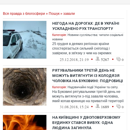
Вся правда з блогосфери
»
Пошук
» завали
НЕГОДА НА ДОРОГАХ: ДЕ В УКРАЇНІ
УСКЛАДНЕНО РУХ ТРАНСПОРТУ
Категорія:
Новини суспільства: читати соціальні
новини
25 грудня в деяких регіонах країни
спостерігається сильний снігопад і
завірюхи, в зв'язку з чим на окремих
дорогах ускладнено рух транспортних
•
•
25.12.2018, 21:19
5267
0
засобів...
РЯТУВАЛЬНИКИ ТРЕТІЙ ДЕНЬ НЕ
МОЖУТЬ ВИТЯГНУТИ ІЗ КОЛОДЯЗЯ
ЧОЛОВІКА НА БУКОВИНІ: ПОДРОБИЦІ
Категорія:
Надзвичайні події України та світу.
На Буковині рятувальники третій день не
можуть витягнути з-під завалів чоловіка,
який копав криницю на приватній території
•
•
31.08.2018, 15:24
1689
0
НА КИЇВЩИНІ У ДВОПОВЕРХОВОМУ
БУДИНКУ СТАВСЯ ВИБУХ: ОДНА
ЛЮДИНА ЗАГИНУЛА