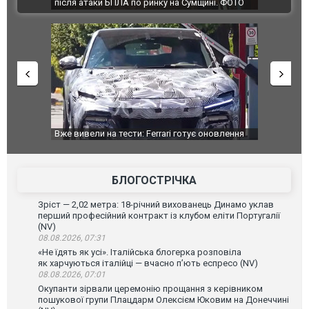
ВІДЕО
ЛА по ринку на Сумщині. ФОТО
склад Wildberries. ФОТО. ВІДЕО
 тести: Ferrari готує оновлення
Вийшов трейлер нової екранізації ле
а Purosangue. ВІДЕО
фільму "Афера Томаса Крауна"
БЛОГОСТРІЧКА
Зріст — 2,02 метра: 18-річний вихованець Динамо уклав
перший професійний контракт із клубом еліти Португалії
(NV)
08.08.2026, 07:31
«Не їдять як усі». Італійська блогерка розповіла
як харчуються італійці — вчасно п’ють еспресо (NV)
08.08.2026, 07:01
Окупанти зірвали церемонію прощання з керівником
пошукової групи Плацдарм Олексієм Юковим на Донеччині