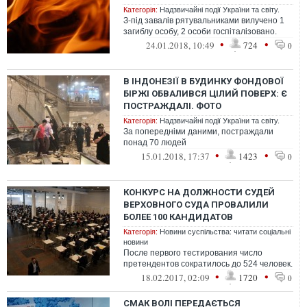
Категорія:
Надзвичайні події України та світу.
З-під завалів рятувальниками вилучено 1
загиблу особу, 2 особи госпіталізовано.
•
•
24.01.2018, 10:49
724
0
В ІНДОНЕЗІЇ В БУДИНКУ ФОНДОВОЇ
БІРЖІ ОБВАЛИВСЯ ЦІЛИЙ ПОВЕРХ: Є
ПОСТРАЖДАЛІ. ФОТО
Категорія:
Надзвичайні події України та світу.
За попередніми даними, постраждали
понад 70 людей
•
•
15.01.2018, 17:37
1423
0
КОНКУРС НА ДОЛЖНОСТИ СУДЕЙ
ВЕРХОВНОГО СУДА ПРОВАЛИЛИ
БОЛЕЕ 100 КАНДИДАТОВ
Категорія:
Новини суспільства: читати соціальні
новини
После первого тестирования число
претендентов сократилось до 524 человек.
•
•
18.02.2017, 02:09
1720
0
СМАК ВОЛІ ПЕРЕДАЄТЬСЯ