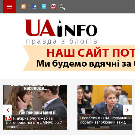
Експослу в США Стефанішині
Підбірка блогожаб та
обрали запобіжний захід
фотоприколів від UAINFO за 7
серпня