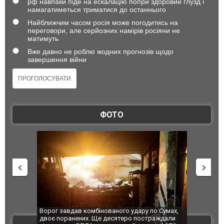
рф навпаки піде на ескалацію попри здоровий глузд і
намагатиметься триматися до останнього
Найближчим часом росія може погодитись на
переговори, але серйозних намірів росіяни не
матимуть
Вже давно не роблю жодних прогнозів щодо
завершення війни
ФОТО
комбінованого удару по Сумах,
За 2000 кілометрів від кордону з Укра
х. Ще десятеро постраждали
Єкатеринбурзі після атаки дронів заго