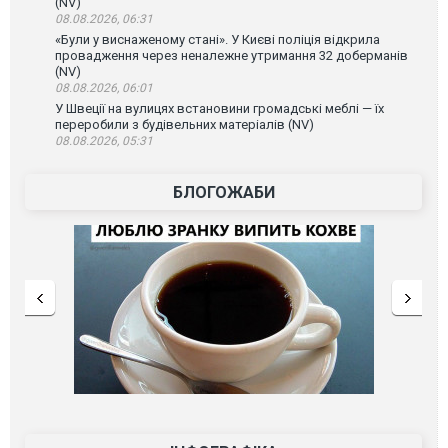
(NV)
08.08.2026, 06:31
«Були у виснаженому стані». У Києві поліція відкрила
провадження через неналежне утримання 32 доберманів
(NV)
08.08.2026, 06:01
У Швеції на вулицях встановини громадські меблі — їх
переробили з будівельних матеріалів (NV)
08.08.2026, 05:31
БЛОГОЖАБИ