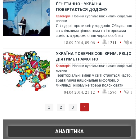
ҐЕНЕТИЧНО - УКРАЇНА
ПОВЕРТАЄТЬСЯ ДОДОМУ
Категорія:
Новини суспільства: читати соціальні
новини
Світ доріг проти світу кордонів. Об'єднання
за спільними цінностями та інтересами
замість відокремлення через особливі
цінності та інтереси. Нас з вам...
•
•
18.09.2014, 09:06
1211
0
УКРАЇНА ПОВЕРНЕ СОБІ КРИМ, ЯКЩО
ДІЯТИМЕ ГРАМОТНО
Категорія:
Новини суспільства: читати соціальні
новини
Територіальні зміни у світі стаються часто,
збагачуючи національні міфології. У
Фінляндії нікому не треба пояснювати
жартівливу рекламу пива «Ка...
•
•
04.04.2014, 21:12
1576
1
4
1
2
3
АНАЛІТИКА