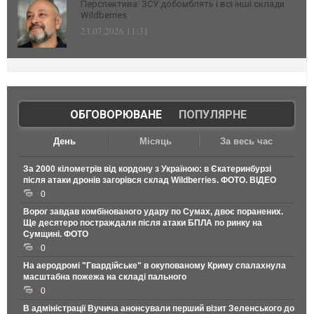
Перспектива: ЗСУ добомблять і всі інші склади
Wildberries
23.07.2026 11:31
ОБГОВОРЮВАНЕ
|
ПОПУЛЯРНЕ
День
Місяць
За весь час
За 2000 кілометрів від кордону з Україною: в Єкатеринбурзі
після атаки дронів загорівся склад Wildberries. ФОТО. ВІДЕО
0
Ворог завдав комбінованого удару по Сумах, двоє поранених.
Ще десятеро постраждали після атаки БПЛА по ринку на
Сумщині. ФОТО
0
На аеродромі "Гвардійське" в окупованому Криму спалахнула
масштабна пожежа на складі пального
0
В адміністрації Вучича анонсували перший візит Зеленського до