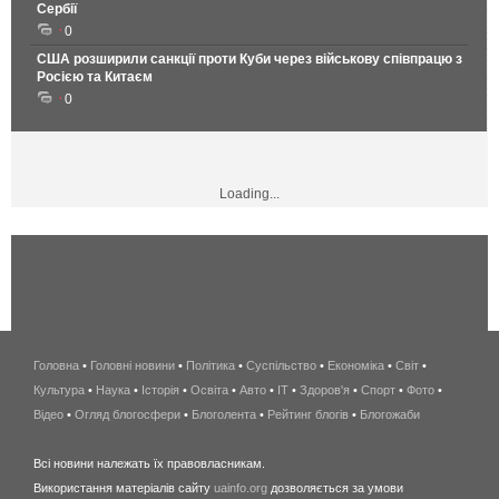
Сербії
0
США розширили санкції проти Куби через військову співпрацю з
Росією та Китаєм
0
Loading...
Головна
•
Головні новини
•
Політика
•
Суспільство
•
Економіка
беспроводной
•
Світ
•
Культура
•
Наука
•
Історія
•
Освіта
•
Авто
•
IT
•
Здоров'я
интернет
•
Спорт
•
Фото
•
Відео
•
Огляд блогосфери
•
Блоголента
•
Рейтинг блогів
киев
•
Блогожаби
и
Всі новини належать їх правовласникам.
область
Використання матеріалів сайту
uainfo.org
дозволяється за умови
wimax