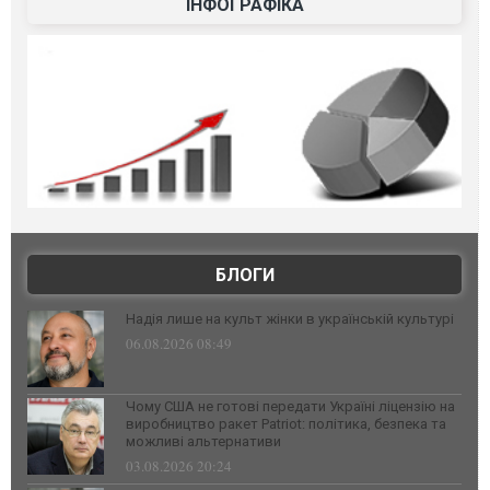
ІНФОГРАФІКА
БЛОГИ
Надія лише на культ жінки в українській культурі
06.08.2026 08:49
Чому США не готові передати Україні ліцензію на
виробництво ракет Patriot: політика, безпека та
можливі альтернативи
03.08.2026 20:24