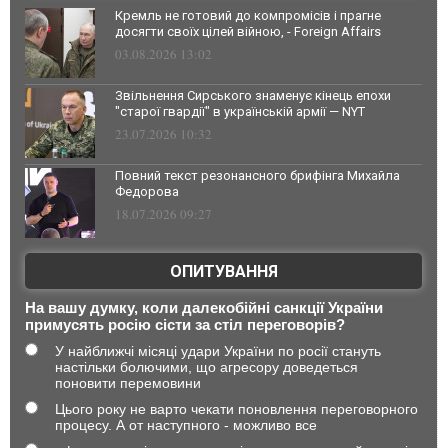
Кремль не готовий до компромісів і прагне
досягти своїх цілей війною, - Foreign Affairs
03.08.2026 13:02
Звільнення Сирського знаменує кінець епохи
"старої гвардії" в українській армії — NYT
23.07.2026 10:32
Повний текст резонансного брифінга Михайла
Федорова
18.07.2026 09:27
ОПИТУВАННЯ
На вашу думку, коли далекобійні санкції України
примусять росію сісти за стіл переговорів?
У найближчі місяці удари України по росії стануть
настільки болючими, що агресору доведеться
поновити перемовини
Цього року не варто чекати поновлення переговорного
процесу. А от наступного - можливо все