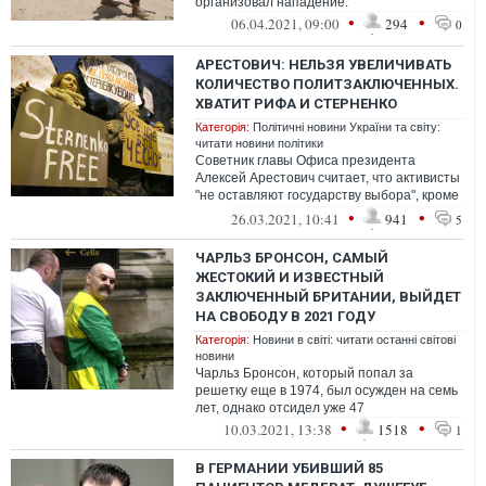
организовал нападение.
•
•
06.04.2021, 09:00
294
0
АРЕСТОВИЧ: НЕЛЬЗЯ УВЕЛИЧИВАТЬ
КОЛИЧЕСТВО ПОЛИТЗАКЛЮЧЕННЫХ.
ХВАТИТ РИФА И СТЕРНЕНКО
Категорія:
Політичні новини України та світу:
читати новини політики
Советник главы Офиса президента
Алексей Арестович считает, что активисты
"не оставляют государству выбора", кроме
применения насилия.
•
•
26.03.2021, 10:41
941
5
ЧАРЛЬЗ БРОНСОН, САМЫЙ
ЖЕСТОКИЙ И ИЗВЕСТНЫЙ
ЗАКЛЮЧЕННЫЙ БРИТАНИИ, ВЫЙДЕТ
НА СВОБОДУ В 2021 ГОДУ
Категорія:
Новини в світі: читати останні світові
новини
Чарльз Бронсон, который попал за
решетку еще в 1974, был осужден на семь
лет, однако отсидел уже 47
•
•
10.03.2021, 13:38
1518
1
В ГЕРМАНИИ УБИВШИЙ 85