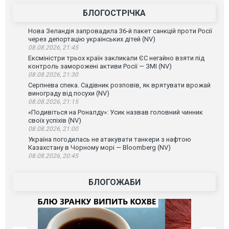
БЛОГОСТРІЧКА
Нова Зеландія запровадила 36-й пакет санкцій проти Росії
через депортацію українських дітей (NV)
08.08.2026, 21:45
Ексміністри трьох країн закликали ЄС негайно взяти під
контроль заморожені активи Росії — ЗМІ (NV)
08.08.2026, 21:30
Серпнева спека. Садівник розповів, як врятувати врожай
винограду від посухи (NV)
08.08.2026, 21:15
«Подивіться на Роналду»: Усик назвав головний чинник
своїх успіхів (NV)
08.08.2026, 21:00
Україна погодилась не атакувати танкери з нафтою
Казахстану в Чорному морі — Bloomberg (NV)
08.08.2026, 20:45
БЛОГОЖАБИ