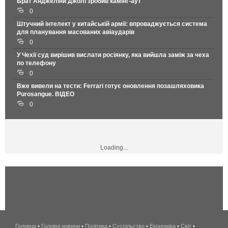
Брат Анджеліни Джолі зробив камінг-аут
0
Штучний інтелект у китайській армії: впроваджується система
для планування масованих авіаударів
0
У Чехії суд вирішив вислати росіянку, яка вийшла заміж за чеха
по телефону
0
Вже вивели на тести: Ferrari готує оновлення позашляховика
Purosangue. ВІДЕО
0
Loading...
Головна
•
Головні новини
•
Політика
•
Суспільство
•
Економіка
беспроводной
•
Світ
•