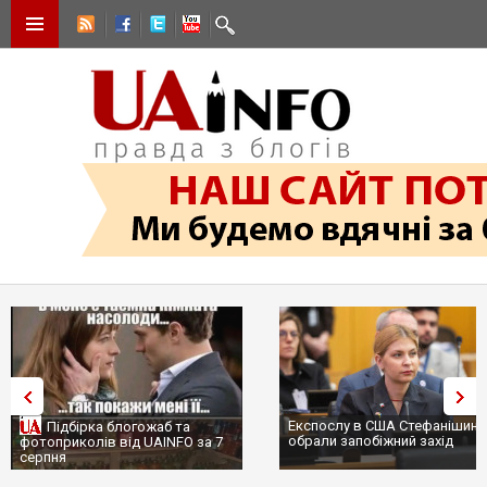
Експослу в США Стефанішині
Підбірка блогожаб та
обрали запобіжний захід
фотоприколів від UAINFO за 7
серпня