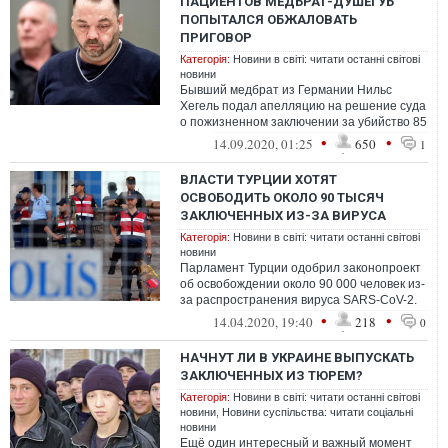
ПАЦИЕНТОВ МЕДБРАТ-ДУШЕГУБ
ПОПЫТАЛСЯ ОБЖАЛОВАТЬ
ПРИГОВОР
Категорія:
Новини в світі: читати останні світові
новини
Бывший медбрат из Германии Нильс
Хегель подал апелляцию на решение суда
о пожизненном заключении за убийство 85
пациентов
•
•
14.09.2020, 01:25
650
1
ВЛАСТИ ТУРЦИИ ХОТЯТ
ОСВОБОДИТЬ ОКОЛО 90 ТЫСЯЧ
ЗАКЛЮЧЕННЫХ ИЗ-ЗА ВИРУСА
Категорія:
Новини в світі: читати останні світові
новини
Парламент Турции одобрил законопроект
об освобождении около 90 000 человек из-
за распространения вируса SARS-CoV-2.
Амнистия не коснется политзаключен...
•
•
14.04.2020, 19:40
218
0
НАЧНУТ ЛИ В УКРАИНЕ ВЫПУСКАТЬ
ЗАКЛЮЧЕННЫХ ИЗ ТЮРЕМ?
Категорія:
Новини в світі: читати останні світові
новини
,
Новини суспільства: читати соціальні
новини
Ещё один интересный и важный момент