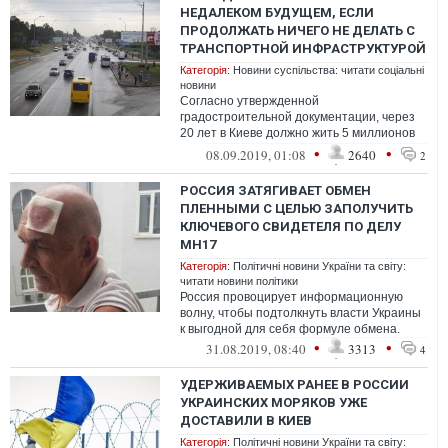
НЕДАЛЕКОМ БУДУЩЕМ, ЕСЛИ
ПРОДОЛЖАТЬ НИЧЕГО НЕ ДЕЛАТЬ С
ТРАНСПОРТНОЙ ИНФРАСТРУКТУРОЙ
Категорія:
Новини суспільства: читати соціальні
новини
Согласно утвержденной
градостроительной документации, через
20 лет в Киеве должно жить 5 миллионов
человек.
•
•
08.09.2019, 01:08
2640
2
РОССИЯ ЗАТЯГИВАЕТ ОБМЕН
ПЛЕННЫМИ С ЦЕЛЬЮ ЗАПОЛУЧИТЬ
КЛЮЧЕВОГО СВИДЕТЕЛЯ ПО ДЕЛУ
МН17
Категорія:
Політичні новини України та світу:
читати новини політики
Россия провоцирует информационную
волну, чтобы подтолкнуть власти Украины
к выгодной для себя формуле обмена.
•
•
31.08.2019, 08:40
3313
4
УДЕРЖИВАЕМЫХ РАНЕЕ В РОССИИ
УКРАИНСКИХ МОРЯКОВ УЖЕ
ДОСТАВИЛИ В КИЕВ
Категорія:
Політичні новини України та світу: