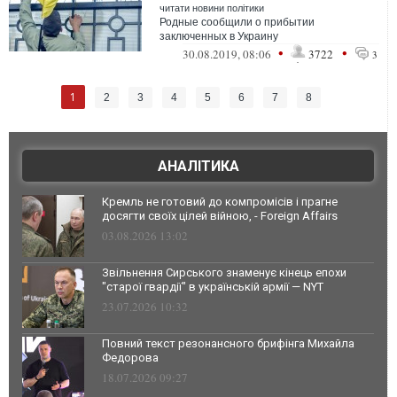
читати новини політики
Родные сообщили о прибытии
заключенных в Украину
•
•
30.08.2019, 08:06
3722
3
1
2
3
4
5
6
7
8
АНАЛІТИКА
Кремль не готовий до компромісів і прагне
досягти своїх цілей війною, - Foreign Affairs
03.08.2026 13:02
Звільнення Сирського знаменує кінець епохи
"старої гвардії" в українській армії — NYT
23.07.2026 10:32
Повний текст резонансного брифінга Михайла
Федорова
18.07.2026 09:27