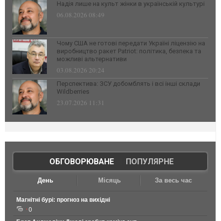
Надія лише на культ жінки в українській культурі
06.08.2026 08:49
Чому США не готові передати Україні ліцензію на
виробництво ракет Patriot: політика, безпека та
можливі альтернативи
03.08.2026 20:24
Перспектива: ЗСУ добомблять і всі інші склади
Wildberries
23.07.2026 11:31
ОБГОВОРЮВАНЕ
|
ПОПУЛЯРНЕ
День
Місяць
За весь час
Магнітні бурі: прогноз на вихідні
0