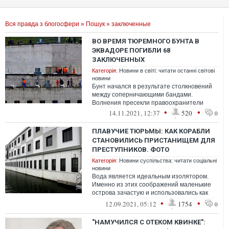
Вся правда з блогосфери
»
Пошук
» заключенные
ВО ВРЕМЯ ТЮРЕМНОГО БУНТА В
ЭКВАДОРЕ ПОГИБЛИ 68
ЗАКЛЮЧЕННЫХ
Категорія:
Новини в світі: читати останні світові
новини
Бунт начался в результате столкновений
между соперничающими бандами.
Волнения пресекли правоохранители
•
•
14.11.2021, 12:37
520
0
ПЛАВУЧИЕ ТЮРЬМЫ: КАК КОРАБЛИ
СТАНОВИЛИСЬ ПРИСТАНИЩЕМ ДЛЯ
ПРЕСТУПНИКОВ. ФОТО
Категорія:
Новини суспільства: читати соціальні
новини
Вода является идеальным изолятором.
Именно из этих соображений маленькие
острова зачастую и использовались как
узницы для осужденных
•
•
12.09.2021, 05:12
1754
0
"НАМУЧИЛСЯ С ОТЕКОМ КВИНКЕ":