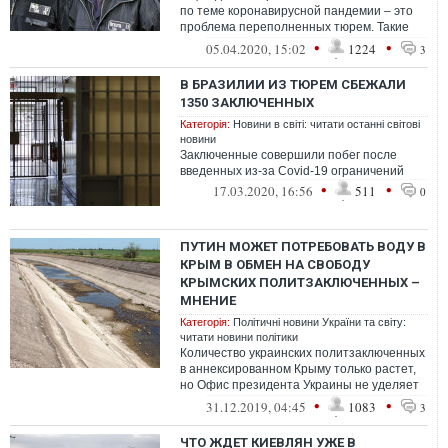
по теме коронавирусной пандемии – это
проблема переполненных тюрем. Такие
изолированные и набитые битком места,
•
•
05.04.2020, 15:02
1224
3
ос...
В БРАЗИЛИИ ИЗ ТЮРЕМ СБЕЖАЛИ
1350 ЗАКЛЮЧЕННЫХ
Категорія:
Новини в світі: читати останні світові
новини
Заключенные совершили побег после
введенных из-за Сovid-19 ограничений
•
•
17.03.2020, 16:56
511
0
ПУТИН МОЖЕТ ПОТРЕБОВАТЬ ВОДУ В
КРЫМ В ОБМЕН НА СВОБОДУ
КРЫМСКИХ ПОЛИТЗАКЛЮЧЕННЫХ –
МНЕНИЕ
Категорія:
Політичні новини України та світу:
читати новини політики
Количество украинских политзаключенных
в аннексированном Крыму только растет,
но Офис президента Украины не уделяет
этой теме должного внимания.
•
•
31.12.2019, 04:45
1083
3
ЧТО ЖДЕТ КИЕВЛЯН УЖЕ В