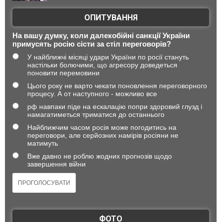
ОПИТУВАННЯ
На вашу думку, коли далекобійні санкції України
примусять росію сісти за стіл переговорів?
У найближчі місяці удари України по росії стануть
настільки болючими, що агресору доведеться
поновити перемовини
Цього року не варто чекати поновлення переговорного
процесу. А от наступного - можливо все
рф навпаки піде на ескалацію попри здоровий глузд і
намагатиметься триматися до останнього
Найближчим часом росія може погодитись на
переговори, але серйозних намірів росіяни не
матимуть
Вже давно не роблю жодних прогнозів щодо
завершення війни
ФОТО