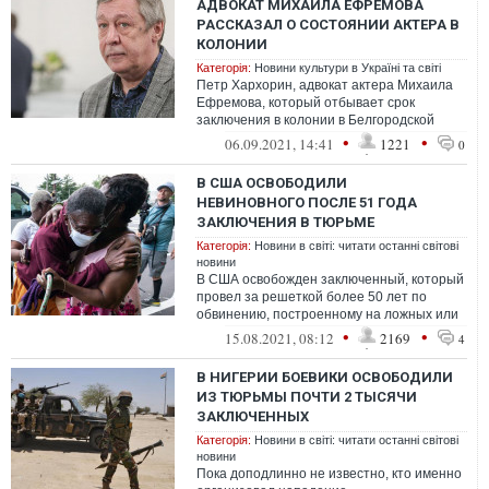
АДВОКАТ МИХАИЛА ЕФРЕМОВА
РАССКАЗАЛ О СОСТОЯНИИ АКТЕРА В
КОЛОНИИ
Категорія:
Новини культури в Україні та світі
Петр Хархорин, адвокат актера Михаила
Ефремова, который отбывает срок
заключения в колонии в Белгородской
области, навестил подзащитного
•
•
06.09.2021, 14:41
1221
0
и рассказал о...
В США ОСВОБОДИЛИ
НЕВИНОВНОГО ПОСЛЕ 51 ГОДА
ЗАКЛЮЧЕНИЯ В ТЮРЬМЕ
Категорія:
Новини в світі: читати останні світові
новини
В США освобожден заключенный, который
провел за решеткой более 50 лет по
обвинению, построенному на ложных или
сомнительных показаниях
•
•
15.08.2021, 08:12
2169
4
В НИГЕРИИ БОЕВИКИ ОСВОБОДИЛИ
ИЗ ТЮРЬМЫ ПОЧТИ 2 ТЫСЯЧИ
ЗАКЛЮЧЕННЫХ
Категорія:
Новини в світі: читати останні світові
новини
Пока доподлинно не известно, кто именно