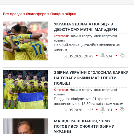
Вся правда з блогосфери
»
Пошук
» збірна
УКРАЇНА ЗДОЛАЛА ПОЛЬЩУ В
ДЕБЮТНОМУ МАТЧІІ МАЛЬДЕРИ
Категорія:
Новини спорту: свіжі спортивні
новини
Перший млинець італійця виявився не
гливким
•
•
31.05.2026, 20:49
534
0
ЗБІРНА УКРАЇНИ ОГОЛОСИЛА ЗАЯВКУ
НА ТОВАРИСЬКИЙ МАТЧ ПРОТИ
ПОЛЬЩІ
Категорія:
Новини спорту: свіжі спортивні
новини
Поєдинок відбудеться 31 травня і
розпочнеться о 18:30 за київським часом
•
•
31.05.2026, 11:25
101
0
МАЛЬДЕРА ЗІЗНАВСЯ, ЧОМУ
ПОГОДИВСЯ ОЧОЛИТИ ЗБІРНУ
УКРАЇНИ