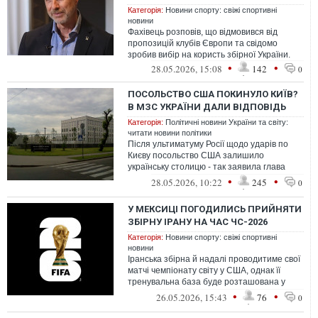
Категорія:
Новини спорту: свіжі спортивні
новини
Фахівець розповів, що відмовився від
пропозицій клубів Європи та свідомо
зробив вибір на користь збірної України.
•
•
28.05.2026, 15:08
142
0
ПОСОЛЬСТВО США ПОКИНУЛО КИЇВ?
В МЗС УКРАЇНИ ДАЛИ ВІДПОВІДЬ
Категорія:
Політичні новини України та світу:
читати новини політики
Після ультиматуму Росії щодо ударів по
Києву посольство США залишило
українську столицю - так заявила глава
дипломатії ЄС. В МЗС України
•
•
28.05.2026, 10:22
245
0
прокоментувал...
У МЕКСИЦІ ПОГОДИЛИСЬ ПРИЙНЯТИ
ЗБІРНУ ІРАНУ НА ЧАС ЧС-2026
Категорія:
Новини спорту: свіжі спортивні
новини
Іранська збірна й надалі проводитиме свої
матчі чемпіонату світу у США, однак її
тренувальна база буде розташована у
Тіхуані.
•
•
26.05.2026, 15:43
76
0