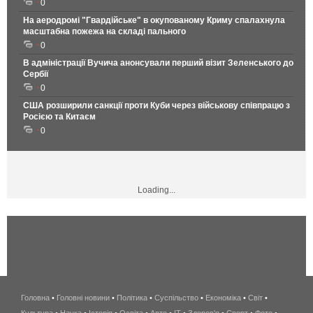
0
На аеродромі "Гвардійське" в окупованому Криму спалахнула
масштабна пожежа на складі пального
0
В адміністрації Вучича анонсували перший візит Зеленського до
Сербії
0
США розширили санкції проти Куби через військову співпрацю з
Росією та Китаєм
0
Loading...
Головна
•
Головні новини
•
Політика
•
Суспільство
•
Економіка
беспроводной
•
Світ
•