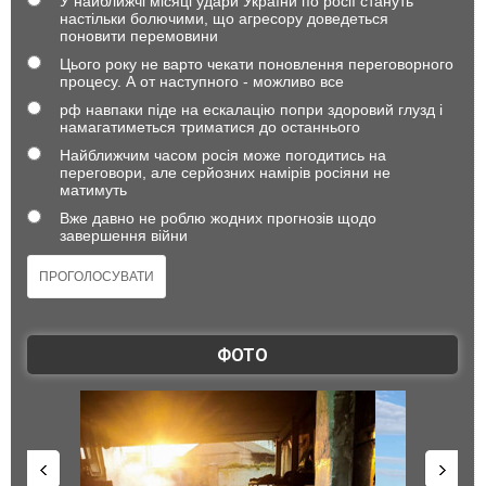
У найближчі місяці удари України по росії стануть
настільки болючими, що агресору доведеться
поновити перемовини
Цього року не варто чекати поновлення переговорного
процесу. А от наступного - можливо все
рф навпаки піде на ескалацію попри здоровий глузд і
намагатиметься триматися до останнього
Найближчим часом росія може погодитись на
переговори, але серйозних намірів росіяни не
матимуть
Вже давно не роблю жодних прогнозів щодо
завершення війни
ФОТО