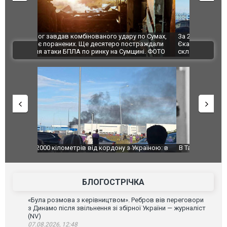
по Сумах,
За 2000 кілометрів від кордону з Україною: в
"Мої іграш
траждали
Єкатеринбурзі після атаки дронів загорівся
суперкарів
ВІДЕО
ині. ФОТО
склад Wildberries. ФОТО. ВІДЕО
країною: в
В Таїланді футболіст загинув від удару
Топпосадов
агорівся
блискавки під час матчу: ще 12 людей
підозру
постраждали. ВІДЕО
БЛОГОСТРІЧКА
«Була розмова з керівництвом». Ребров вів переговори
з Динамо після звільнення зі збірної України — журналіст
(NV)
07.08.2026, 12:48