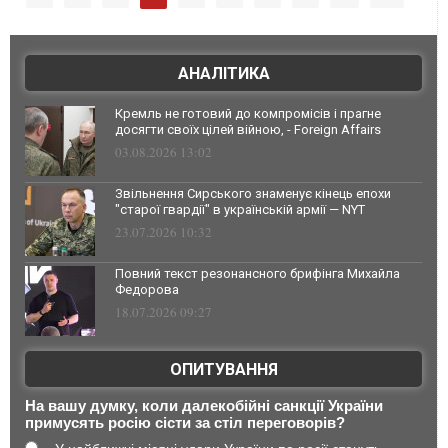
АНАЛІТИКА
Кремль не готовий до компромісів і прагне
досягти своїх цілей війною, - Foreign Affairs
03.08.2026 13:02
Звільнення Сирського знаменує кінець епохи
"старої гвардії" в українській армії — NYT
23.07.2026 10:32
Повний текст резонансного брифінга Михайла
Федорова
18.07.2026 09:27
ОПИТУВАННЯ
На вашу думку, коли далекобійні санкції України
примусять росію сісти за стіл переговорів?