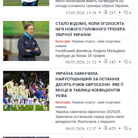
якого незабаром мають затвердити на
посаді головного тренера збірної України,
закінчив із холостяцьким життям.
•
•
15.05.2026, 13:38
217
0
СТАЛО ВІДОМО, КОЛИ ОГОЛОСЯТЬ
ІМ'Я НОВОГО ГОЛОВНОГО ТРЕНЕРА
ЗБІРНОЇ УКРАЇНИ
Категорія:
Новини спорту: свіжі спортивні
новини
Італійський фахівець Андреа Мальдера
прибуде до Києва 18 травня.
•
•
08.05.2026, 21:32
147
0
УКРАЇНА ЗАКІНЧИЛА
НАЙУСПІШНІШИЙ ЗА ОСТАННІХ
ДЕСЯТЬ РОКІВ ЄВРОСЕЗОН: ЯКЕ ЇЇ
МІСЦЕ В ТАБЛИЦІ КОЕФІЦІЄНТІВ
УЄФА
Категорія:
Новини спорту: свіжі спортивні
новини
Україна закінчила євросезон 2025/26.
Закінчила останньою серед групи своїх
конкурентів. Розпочала з першого
кваліфікаційного раунду і була
•
•
08.05.2026, 12:37
675
0
представлен...