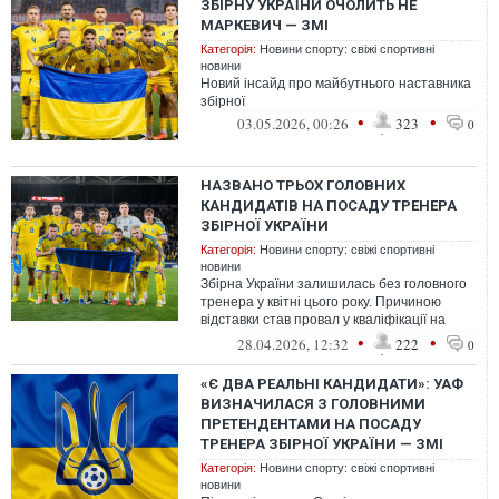
ЗБІРНУ УКРАЇНИ ОЧОЛИТЬ НЕ
МАРКЕВИЧ — ЗМІ
Категорія:
Новини спорту: свіжі спортивні
новини
Новий інсайд про майбутнього наставника
збірної
•
•
03.05.2026, 00:26
323
0
НАЗВАНО ТРЬОХ ГОЛОВНИХ
КАНДИДАТІВ НА ПОСАДУ ТРЕНЕРА
ЗБІРНОЇ УКРАЇНИ
Категорія:
Новини спорту: свіжі спортивні
новини
Збірна України залишилась без головного
тренера у квітні цього року. Причиною
відставки став провал у кваліфікації на
чемпіонат світу-2026.
•
•
28.04.2026, 12:32
222
0
«Є ДВА РЕАЛЬНІ КАНДИДАТИ»: УАФ
ВИЗНАЧИЛАСЯ З ГОЛОВНИМИ
ПРЕТЕНДЕНТАМИ НА ПОСАДУ
ТРЕНЕРА ЗБІРНОЇ УКРАЇНИ — ЗМІ
Категорія:
Новини спорту: свіжі спортивні
новини