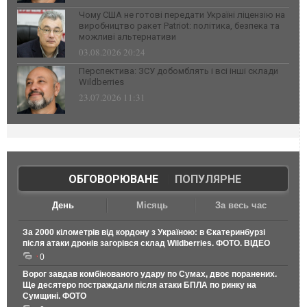
Чому США не готові передати Україні ліцензію на
виробництво ракет Patriot: політика, безпека та
можливі альтернативи
03.08.2026 20:24
Перспектива: ЗСУ добомблять і всі інші склади
Wildberries
23.07.2026 11:31
ОБГОВОРЮВАНЕ
|
ПОПУЛЯРНЕ
День
Місяць
За весь час
За 2000 кілометрів від кордону з Україною: в Єкатеринбурзі
після атаки дронів загорівся склад Wildberries. ФОТО. ВІДЕО
0
Ворог завдав комбінованого удару по Сумах, двоє поранених.
Ще десятеро постраждали після атаки БПЛА по ринку на
Сумщині. ФОТО