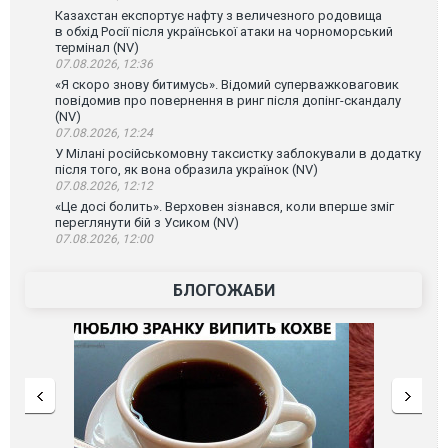
Казахстан експортує нафту з величезного родовища
в обхід Росії після української атаки на чорноморський
термінал (NV)
07.08.2026, 12:36
«Я скоро знову битимусь». Відомий суперважковаговик
повідомив про повернення в ринг після допінг-скандалу
(NV)
07.08.2026, 12:24
У Мілані російськомовну таксистку заблокували в додатку
після того, як вона образила українок (NV)
07.08.2026, 12:12
«Це досі болить». Верховен зізнався, коли вперше зміг
переглянути бій з Усиком (NV)
07.08.2026, 12:00
БЛОГОЖАБИ