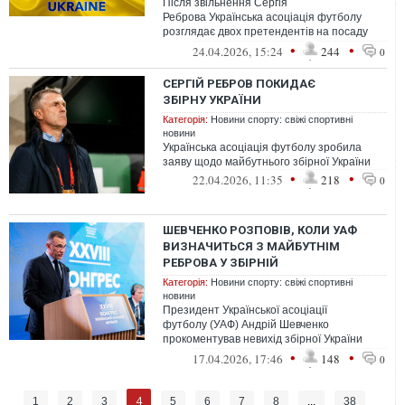
Після звільнення Сергія
Реброва Українська асоціація футболу
розглядає двох претендентів на посаду
головного тренера національної команди.
•
•
24.04.2026, 15:24
244
0
СЕРГІЙ РЕБРОВ ПОКИДАЄ
ЗБІРНУ УКРАЇНИ
Категорія:
Новини спорту: свіжі спортивні
новини
Українська асоціація футболу зробила
заяву щодо майбутнього збірної України
•
•
22.04.2026, 11:35
218
0
ШЕВЧЕНКО РОЗПОВІВ, КОЛИ УАФ
ВИЗНАЧИТЬСЯ З МАЙБУТНІМ
РЕБРОВА У ЗБІРНІЙ
Категорія:
Новини спорту: свіжі спортивні
новини
Президент Української асоціації
футболу (УАФ) Андрій Шевченко
прокоментував невихід збірної України
на ЧС-2026 і майбутнє головного тренера
•
•
17.04.2026, 17:46
148
0
синьо-жовт...
4
1
2
3
5
6
7
8
...
38