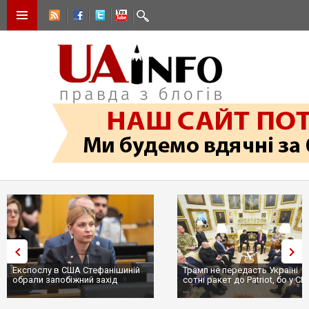
Експослу в США Стефанішиній
Трамп не передасть Україні
обрали запобіжний захід
сотні ракет до Patriot, бо у С
...