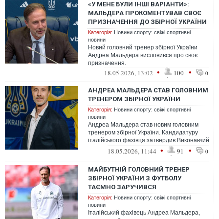
«У МЕНЕ БУЛИ ІНШІ ВАРІАНТИ»:
МАЛЬДЕРА ПРОКОМЕНТУВАВ СВОЄ
ПРИЗНАЧЕННЯ ДО ЗБІРНОЇ УКРАЇНИ
Категорія:
Новини спорту: свіжі спортивні
новини
Новий головний тренер збірної України
Андреа Мальдера висловився про своє
призначення.
•
•
18.05.2026, 13:02
100
0
АНДРЕА МАЛЬДЕРА СТАВ ГОЛОВНИМ
ТРЕНЕРОМ ЗБІРНОЇ УКРАЇНИ
Категорія:
Новини спорту: свіжі спортивні
новини
Андреа Мальдера став новим головним
тренером збірної України. Кандидатуру
італійського фахівця затвердив Виконавчий
комітет УАФ з подання Комітету нац...
•
•
18.05.2026, 11:44
91
0
МАЙБУТНІЙ ГОЛОВНИЙ ТРЕНЕР
ЗБІРНОЇ УКРАЇНИ З ФУТБОЛУ
ТАЄМНО ЗАРУЧИВСЯ
Категорія:
Новини спорту: свіжі спортивні
новини
Італійський фахівець Андреа Мальдера,