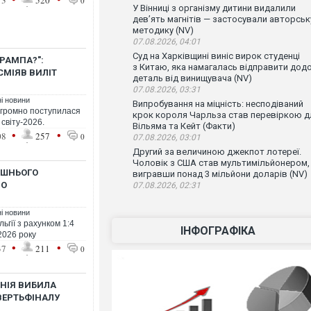
13
520
0
У Вінниці з організму дитини видалили
дев’ять магнітів — застосували авторськ
методику (NV)
07.08.2026, 04:01
Суд на Харківщині виніс вирок студенці
РАМПА?":
з Китаю, яка намагалась відправити дод
МІЯВ ВИЛІТ
деталь від винищувача (NV)
07.08.2026, 03:31
ні новини
Випробування на міцність: несподіваний
озгромно поступилася
крок короля Чарльза став перевіркою д
 світу-2026.
Вільяма та Кейт (Факти)
•
•
08
257
0
07.08.2026, 03:01
Другий за величиною джекпот лотереї.
Чоловік з США став мультимільйонером,
АШНЬОГО
вигравши понад 3 мільйони доларів (NV)
НО
07.08.2026, 02:31
ні новини
ьгії з рахунком 1:4
ІНФОГРАФІКА
 2026 року
•
•
37
211
0
НІЯ ВИБИЛА
ВЕРТЬФІНАЛУ