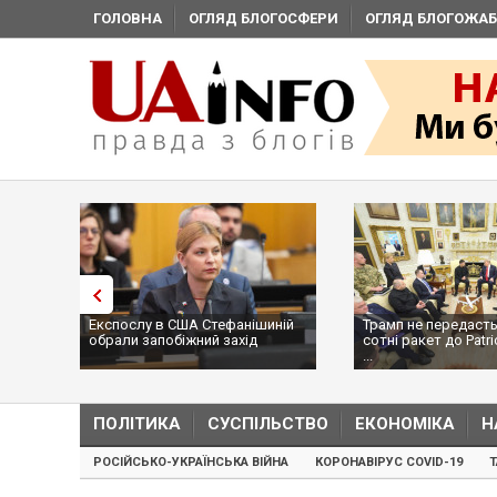
ГОЛОВНА
ОГЛЯД БЛОГОСФЕРИ
ОГЛЯД БЛОГОЖАБ
Експослу в США Стефанішиній
Трамп не передасть
обрали запобіжний захід
сотні ракет до Patri
...
ПОЛІТИКА
СУСПІЛЬСТВО
ЕКОНОМІКА
Н
РОСІЙСЬКО-УКРАЇНСЬКА ВІЙНА
КОРОНАВІРУС COVID-19