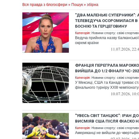
Вся правда з блогосфери
»
Пошук
» збірна
"ДВА МАЛЕНЬКІ СУПЕРНИКИ":
ТЕЛЕВЕДУЧА ОСОРОМИЛАСЯ В Е
БОСНІЮ ТА ГЕРЦЕГОВИНУ
Категорія:
Новини спорту: свіжі спортив
Ведуча прийняла назву балканської
окремі країни
11.07.2026, 22:
ФРАНЦІЯ ПЕРЕГРАЛА МАРОККО
ВИЙШЛА ДО 1/2 ФІНАЛУ ЧС-202
Категорія:
Новини спорту: свіжі спортив
У Мексиці, США та Канаді триває с
фінального турніру XXIII чемпіонату
10.07.2026, 10:
"УВЕСЬ СВІТ ТАНЦЮЄ": ІРАН 
ВИСМІЯВ США ПІСЛЯ ФІАСКО Н
Категорія:
Новини спорту: свіжі спортив
Американці не вийшли до чвертьфі