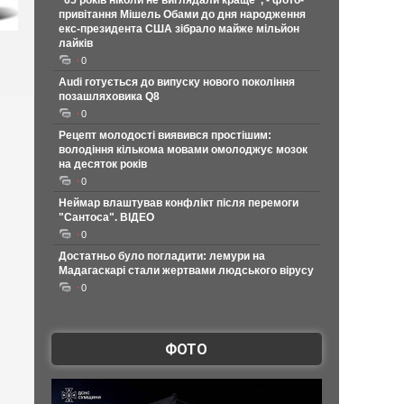
"65 років ніколи не виглядали краще", - фото-
привітання Мішель Обами до дня народження
екс-президента США зібрало майже мільйон
лайків
0
Audi готується до випуску нового покоління
позашляховика Q8
0
Рецепт молодості виявився простішим:
володіння кількома мовами омолоджує мозок
на десяток років
0
Неймар влаштував конфлікт після перемоги
"Сантоса". ВІДЕО
0
Достатньо було погладити: лемури на
Мадагаскарі стали жертвами людського вірусу
0
ФОТО