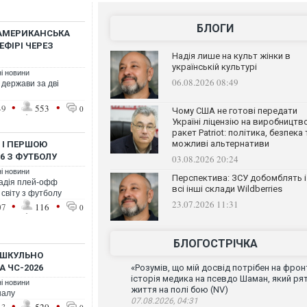
БЛОГИ
 АМЕРИКАНСЬКА
ФІРІ ЧЕРЕЗ
Надія лише на культ жінки в
українській культурі
ні новини
06.08.2026 08:49
 держави за дві
•
•
49
553
0
Чому США не готові передати
Україні ліцензію на виробництв
ракет Patriot: політика, безпека 
можливі альтернативи
 І ПЕРШОЮ
6 З ФУТБОЛУ
03.08.2026 20:24
ні новини
Перспектива: ЗСУ добомблять і
тадія плей-офф
всі інші склади Wildberries
 світу з футболу
23.07.2026 11:31
•
•
07
116
0
БЛОГОСТРІЧКА
ДОШКУЛЬНО
А ЧС-2026
«Розумів, що мій досвід потрібен на фронт
історія медика на псевдо Шаман, який ря
ні новини
життя на полі бою (NV)
налу
07.08.2026, 04:31
•
•