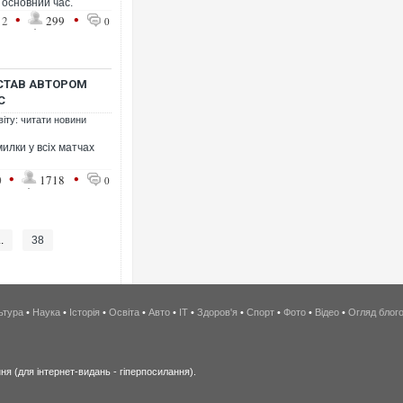
 основний час.
•
•
12
299
0
 СТАВ АВТОРОМ
С
віту: читати новини
илки у всіх матчах
•
•
0
1718
0
..
38
ьтура
•
Наука
•
Історія
•
Освіта
•
Авто
•
IT
•
Здоров'я
•
Спорт
•
Фото
•
Відео
•
Огляд блог
я (для інтернет-видань - гіперпосилання).