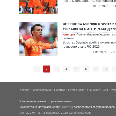
поспіль залишала ЧС без поразок в
30.06.2026, 10:
ВПЕРШЕ ЗА 60 РОКІВ ВОРОТАР
УНІКАЛЬНОГО АНТИРЕКОРДУ Ч
Категорія:
Політичні новини України та с
політики
Воротар Уругваю зробив гольові пом
групового етапу ЧС-2026
27.06.2026, 13:0
2
1
3
4
5
6
7
8
.
Головна
•
Головні новини
•
Політика
•
Суспільство
•
Економіка
•
Світ
•
Кул
Всі новини належать їх правовласникам.
Використання матеріалів сайту
uainfo.org
дозволяється за умови посиланн
Про нас
.
Контактна інформація
.
uainfo.org@gmail.com