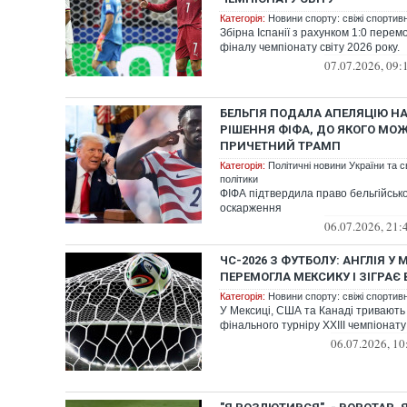
Категорія:
Новини спорту: свіжі спортив
Збірна Іспанії з рахунком 1:0 перем
фіналу чемпіонату світу 2026 року.
07.07.2026, 09:
БЕЛЬГІЯ ПОДАЛА АПЕЛЯЦІЮ Н
РІШЕННЯ ФІФА, ДО ЯКОГО МОЖ
ПРИЧЕТНИЙ ТРАМП
Категорія:
Політичні новини України та с
політики
ФІФА підтвердила право бельгійсько
оскарження
06.07.2026, 21:
ЧС-2026 З ФУТБОЛУ: АНГЛІЯ У
ПЕРЕМОГЛА МЕКСИКУ І ЗІГРАЄ 
Категорія:
Новини спорту: свіжі спортив
У Мексиці, США та Канаді тривають 
фінального турніру XXIII чемпіонату
06.07.2026, 10