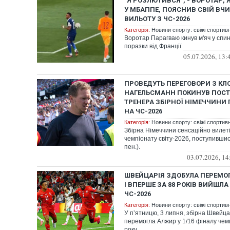
"Я РОЗЛЮТИВСЯ", - ВОРОТАР, 
У МБАППЕ, ПОЯСНИВ СВІЙ ВЧИ
ВИЛЬОТУ З ЧС-2026
Категорія:
Новини спорту: свіжі спортив
Воротар Парагваю кинув м'яч у спи
поразки від Франції
05.07.2026, 13:
ПРОВЕДУТЬ ПЕРЕГОВОРИ З КЛ
НАГЕЛЬСМАНН ПОКИНУВ ПОСТ
ТРЕНЕРА ЗБІРНОЇ НІМЕЧЧИНИ 
НА ЧС-2026
Категорія:
Новини спорту: свіжі спортив
Збірна Німеччини сенсаційно вилеті
чемпіонату світу-2026, поступившис
пен.).
03.07.2026, 14
ШВЕЙЦАРІЯ ЗДОБУЛА ПЕРЕМО
І ВПЕРШЕ ЗА 88 РОКІВ ВИЙШЛА 
ЧС-2026
Категорія:
Новини спорту: свіжі спортив
У пʼятницю, 3 липня, збірна Швейца
перемогла Алжир у 1/16 фіналу чемп
року.