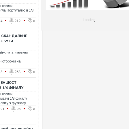
ні новини
огла Португалію в 1/8
•
•
Loading...
14
212
0
А СКАНДАЛЬНЕ
Е БУТИ
віту: читати новини
ї сторони на
•
•
43
283
0
 МЕНШОСТІ
В 1/4 ФІНАЛУ
ні новини
матчі 1/8 фіналу
 світу з футболу.
•
•
:21
98
0