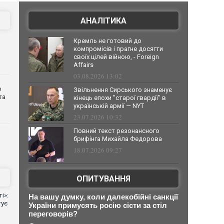
АНАЛІТИКА
Кремль не готовий до
компромісів і прагне досягти
своїх цілей війною, - Foreign
Affairs
03.08.2026 13:02
о
Звільнення Сирського знаменує
та
кінець епохи "старої гвардії" в
українській армії — NYT
23.07.2026 10:32
Повний текст резонансного
брифінга Михайла Федорова
18.07.2026 09:27
ОПИТУВАННЯ
і»:
На вашу думку, коли далекобійні санкції
тує
України примусять росію сісти за стіл
переговорів?