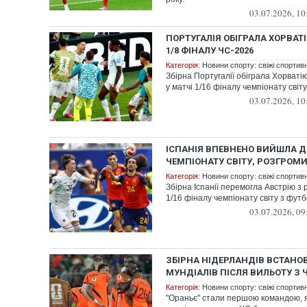
03.07.2026, 10
ПОРТУГАЛІЯ ОБІГРАЛА ХОРВАТ
1/8 ФІНАЛУ ЧС-2026
Категорія:
Новини спорту: свіжі спортив
Збірна Португалії обіграла Хорватію
у матчі 1/16 фіналу чемпіонату світ
03.07.2026, 10
ІСПАНІЯ ВПЕВНЕНО ВИЙШЛА ДО
ЧЕМПІОНАТУ СВІТУ, РОЗГРОМ
Категорія:
Новини спорту: свіжі спортив
Збірна Іспанії перемогла Австрію з 
1/16 фіналу чемпіонату світу з фут
03.07.2026, 09
ЗБІРНА НІДЕРЛАНДІВ ВСТАНО
МУНДІАЛІВ ПІСЛЯ ВИЛЬОТУ З Ч
Категорія:
Новини спорту: свіжі спортив
"Ораньє" стали першою командою, 