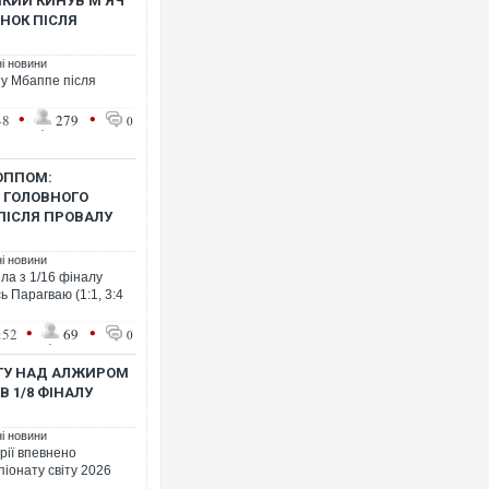
ЯКИЙ КИНУВ М’ЯЧ
НОК ПІСЛЯ
ні новини
ну Мбаппе після
•
•
48
279
0
Росія атакувала Суми КАБами: 
торговельний центр, будинки, є 
ФОТО
ОППОМ:
 ГОЛОВНОГО
ПІСЛЯ ПРОВАЛУ
ні новини
ла з 1/16 фіналу
ь Парагваю (1:1, 3:4
•
•
:52
69
0
ГУ НАД АЛЖИРОМ
В 1/8 ФІНАЛУ
Топпосадовцю Повітряних Сил в
ні новини
підозру
рії впевнено
іонату світу 2026