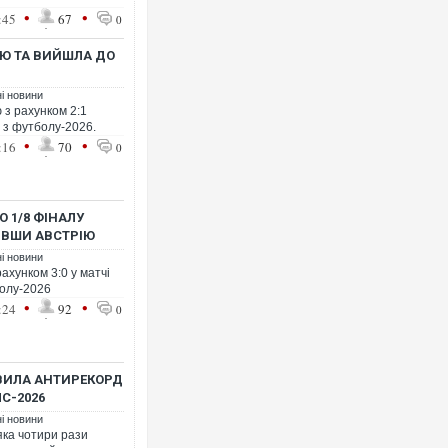
•
•
:45
67
0
ІЮ ТА ВИЙШЛА ДО
ні новини
 з рахунком 2:1
у з футболу-2026.
•
•
:16
70
0
 1/8 ФІНАЛУ
ИВШИ АВСТРІЮ
ні новини
рахунком 3:0 у матчі
болу-2026
•
•
:24
92
0
ВИЛА АНТИРЕКОРД
С-2026
ні новини
яка чотири рази