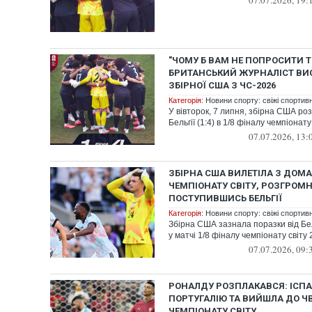
07.07.2026, 19:
"ЧОМУ Б ВАМ НЕ ПОПРОСИТИ Т
БРИТАНСЬКИЙ ЖУРНАЛІСТ ВИС
ЗБІРНОЇ США З ЧС-2026
Категорія:
Новини спорту: свіжі спортив
У вівторок, 7 липня, збірна США р
Бельгії (1:4) в 1/8 фіналу чемпіонату
07.07.2026, 13:
ЗБІРНА США ВИЛЕТІЛА З ДОМ
ЧЕМПІОНАТУ СВІТУ, РОЗГРОМ
ПОСТУПИВШИСЬ БЕЛЬГІЇ
Категорія:
Новини спорту: свіжі спортив
Збірна США зазнала поразки від Бел
у матчі 1/8 фіналу чемпіонату світу
07.07.2026, 09:
РОНАЛДУ РОЗПЛАКАВСЯ: ІСПА
ПОРТУГАЛІЮ ТА ВИЙШЛА ДО Ч
ЧЕМПІОНАТУ СВІТУ