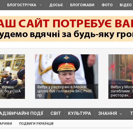
БЛОГОСТРІЧКА
ДОСЬЄ
БЛОГОЖАБИ
ФОТО
ВІДЕО
 Україні
Вибух у ресторані в Москві:
Вибух у Мос
ot, бо у США
ціллю був головком ВКС Росії,
загиблими: 
пр...
ресторан...
АДЗВИЧАЙНІ ПОДІЇ
СВІТ
КУЛЬТУРА
ЗНАННЯ
ТАРИФИ
ПОДВИГИ УКРАЇНЦІВ