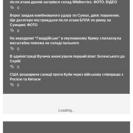
після атаки дронів загорівся склад Wildberries. ФОТО. ВІДЕО
0
Ворог завдав комбінованого удару по Сумах, двоє поранених.
Ще десятеро постраждали після атаки БПЛА по ринку на
Сумщині. ФОТО
0
На аеродромі "Гвардійське" в окупованому Криму спалахнула
масштабна пожежа на складі пального
0
В адміністрації Вучича анонсували перший візит Зеленського до
Сербії
0
США розширили санкції проти Куби через військову співпрацю з
Росією та Китаєм
0
Loading...