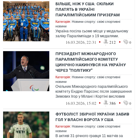
БІЛЬШЕ, НІЖ У США: СКІЛЬКИ
ПЛАТЯТЬ В УКРАЇНІ
ПАРАЛІМПІЙСЬКИМ ПРИЗЕРАМ
Категорія:
Новини спорту: свіжі спортивні
новини
Україна посіла сьоме місце у медальному
заліку Паралімпіади з 19 медалями.
•
•
16.03.2026, 22:31
212
0
ПРЕЗИДЕНТ МІЖНАРОДНОГО
ПАРАЛІМПІЙСЬКОГО КОМІТЕТУ
ЦИНІЧНО НАКИНУВСЯ НА УКРАЇНУ
ЧЕРЕЗ "ПОЛІТИКУ"
Категорія:
Новини спорту: свіжі спортивні
новини
Очільник Міжнародного паралімпійського
комітету Ендрю Парсонс після завершення
Зимових Ігор у Мілані і Кортіні висловив
розчарування українцями. Посад...
•
•
16.03.2026, 15:02
386
0
ФУТБОЛІСТ ЗБІРНОЇ УКРАЇНИ ЗАБИВ
ГОЛ У ВЛАСНІ ВОРОТА У США
Категорія:
Новини спорту: свіжі спортивні
новини
В активі 31-річного гравця 11 матчів за