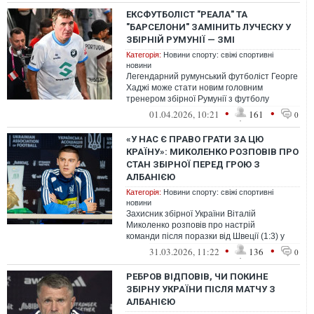
ЕКСФУТБОЛІСТ "РЕАЛА" ТА
"БАРСЕЛОНИ" ЗАМІНИТЬ ЛУЧЕСКУ У
ЗБІРНІЙ РУМУНІЇ — ЗМІ
Категорія:
Новини спорту: свіжі спортивні
новини
Легендарний румунський футболіст Георге
Хаджі може стати новим головним
тренером збірної Румунії з футболу
замість Мірчі Луческу, у якого
•
•
01.04.2026, 10:21
161
0
виникли проб...
«У НАС Є ПРАВО ГРАТИ ЗА ЦЮ
КРАЇНУ»: МИКОЛЕНКО РОЗПОВІВ ПРО
СТАН ЗБІРНОЇ ПЕРЕД ГРОЮ З
АЛБАНІЄЮ
Категорія:
Новини спорту: свіжі спортивні
новини
Захисник збірної України Віталій
Миколенко розповів про настрій
команди після поразки від Швеції (1:3) у
півфіналі плей-оф кваліфікації
•
•
31.03.2026, 11:22
136
0
до чемпіонату ...
РЕБРОВ ВІДПОВІВ, ЧИ ПОКИНЕ
ЗБІРНУ УКРАЇНИ ПІСЛЯ МАТЧУ З
АЛБАНІЄЮ