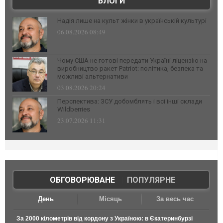
БЛОГИ
Надія лише на культ жінки в українській культурі
06.08.2026 08:49
Чому США не готові передати Україні ліцензію на
виробництво ракет Patriot: політика, безпека та
можливі альтернативи
03.08.2026 20:24
Перспектива: ЗСУ добомблять і всі інші склади
Wildberries
23.07.2026 11:31
ОБГОВОРЮВАНЕ
|
ПОПУЛЯРНЕ
День
Місяць
За весь час
За 2000 кілометрів від кордону з Україною: в Єкатеринбурзі