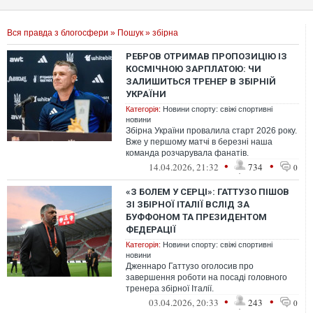
Вся правда з блогосфери
»
Пошук
» збірна
РЕБРОВ ОТРИМАВ ПРОПОЗИЦІЮ ІЗ
КОСМІЧНОЮ ЗАРПЛАТОЮ: ЧИ
ЗАЛИШИТЬСЯ ТРЕНЕР В ЗБІРНІЙ
УКРАЇНИ
Категорія:
Новини спорту: свіжі спортивні
новини
Збірна України провалила старт 2026 року.
Вже у першому матчі в березні наша
команда розчарувала фанатів.
•
•
14.04.2026, 21:32
734
0
«З БОЛЕМ У СЕРЦІ»: ГАТТУЗО ПІШОВ
ЗІ ЗБІРНОЇ ІТАЛІЇ ВСЛІД ЗА
БУФФОНОМ ТА ПРЕЗИДЕНТОМ
ФЕДЕРАЦІЇ
Категорія:
Новини спорту: свіжі спортивні
новини
Дженнаро Гаттузо оголосив про
завершення роботи на посаді головного
тренера збірної Італії.
•
•
03.04.2026, 20:33
243
0