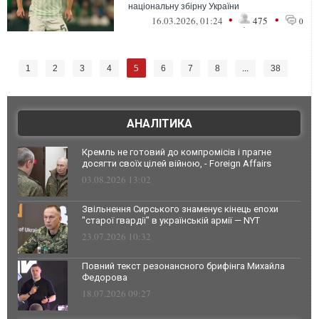
національну збірну України
•
•
16.03.2026, 01:24
475
0
5
1
2
3
4
6
7
8
...
38
АНАЛІТИКА
Кремль не готовий до компромісів і прагне
досягти своїх цілей війною, - Foreign Affairs
03.08.2026 13:02
Звільнення Сирського знаменує кінець епохи
"старої гвардії" в українській армії — NYT
23.07.2026 10:32
Повний текст резонансного брифінга Михайла
Федорова
18.07.2026 09:27