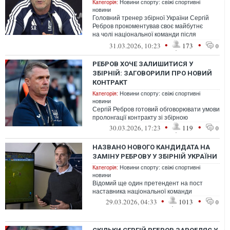
Категорія:
Новини спорту: свіжі спортивні
новини
Головний тренер збірної України Сергій
Ребров прокоментував своє майбутнє
на чолі національної команди після
поразки від Швеції (1:3) у матчі плей-оф ...
•
•
31.03.2026, 10:23
173
0
РЕБРОВ ХОЧЕ ЗАЛИШИТИСЯ У
ЗБІРНІЙ: ЗАГОВОРИЛИ ПРО НОВИЙ
КОНТРАКТ
Категорія:
Новини спорту: свіжі спортивні
новини
Сергій Ребров готовий обговорювати умови
пролонгації контракту зі збірною
•
•
30.03.2026, 17:23
119
0
НАЗВАНО НОВОГО КАНДИДАТА НА
ЗАМІНУ РЕБРОВУ У ЗБІРНІЙ УКРАЇНИ
Категорія:
Новини спорту: свіжі спортивні
новини
Відомий ще один претендент на пост
наставника національної команди
•
•
29.03.2026, 04:33
1013
0