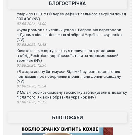
БЛОГОСТРІЧКА
Удари по НПЗ. У РФ через дефіцит пального закрили понад
300 АЗС (NV)
07.08.2026, 13:00
«Була розмова з керівництвом». Ребров вів переговори
з Динамо після звільнення зі збірної України — журналіст
(NV)
07.08.2026, 12:48
Казахстан експортує нафту з величезного родовища
в обхід Росії після української атаки на чорноморський
термінал (NV)
07.08.2026, 12:36
«Я скоро знову битимусь». Відомий суперважковаговик
повідомив про повернення в ринг після допінг-скандалу
(NV)
07.08.2026, 12:24
У Мілані російськомовну таксистку заблокували в додатку
після того, як вона образила українок (NV)
07.08.2026, 12:12
БЛОГОЖАБИ