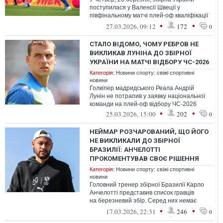
поступилася у Валенсії Швеції у
півфінальному матчі плей-оф кваліфікації
чемпіонату світу 2026
•
•
27.03.2026, 09:12
172
0
СТАЛО ВІДОМО, ЧОМУ РЕБРОВ НЕ
ВИКЛИКАВ ЛУНІНА ДО ЗБІРНОЇ
УКРАЇНИ НА МАТЧІ ВІДБОРУ ЧС-2026
Категорія:
Новини спорту: свіжі спортивні
новини
Голкіпер мадридського Реала Андрій
Лунін не потрапив у заявку національної
команди на плей-оф відбору ЧС-2026
•
•
25.03.2026, 15:00
202
0
НЕЙМАР РОЗЧАРОВАНИЙ, ЩО ЙОГО
НЕ ВИКЛИКАЛИ ДО ЗБІРНОЇ
БРАЗИЛІЇ: АНЧЕЛОТТІ
ПРОКОМЕНТУВАВ СВОЄ РІШЕННЯ
Категорія:
Новини спорту: свіжі спортивні
новини
Головний тренер збірної Бразилії Карло
Анчелотті представив список гравців
на березневий збір. Серед них немає
вінгера "Сантоса" Неймара, який востанн...
•
•
17.03.2026, 22:31
246
0