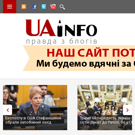
Експослу в США Стефанішиній
Трамп не передасть Україні
обрали запобіжний захід
сотні ракет до Patriot, бо у С
...