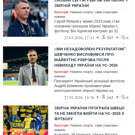
СКІЛЬКИ СЕРГІЙ РЕБРОВ ЗАРОБЛЯЄ У
ЗБІРНІЙ УКРАЇНИ
Категорія:
Новини спорту: свіжі спортивні
новини
Сергій Ребров у червні 2023 року став
головним тренером збірної України з
футболу. Він підписав контракт до 31
липня 2026 року
•
•
27.03.2026, 17:31
597
0
«МИ НЕЗАДОВОЛЕНІ РЕЗУЛЬТАТОМ":
ШЕВЧЕНКО ВИСЛОВИВСЯ ПРО
МАЙБУТНЄ РЕБРОВА ПІСЛЯ
НЕВИХОДУ УКРАЇНИ НА ЧС-2026
Категорія:
Новини спорту: свіжі спортивні
новини
Президент Української асоціації футболу
Андрій Шевченко прокоментував
непотрапляння збірної України на
чемпіонат світу-2026.
•
•
27.03.2026, 14:36
162
0
ЗБІРНА УКРАЇНИ ПРОГРАЛА ШВЕЦІЇ
ТА НЕ ЗМОГЛА ВИЙТИ НА ЧС-2026 З
ФУТБОЛУ
Категорія:
Новини спорту: свіжі спортивні
новини
У четвер, 26 березня, збірна України