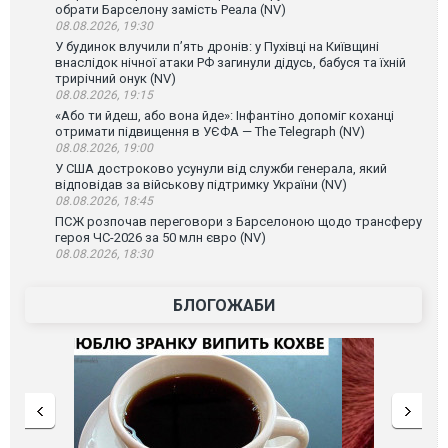
обрати Барселону замість Реала (NV)
08.08.2026, 19:30
У будинок влучили п’ять дронів: у Пухівці на Київщині
внаслідок нічної атаки РФ загинули дідусь, бабуся та їхній
трирічний онук (NV)
08.08.2026, 19:15
«Або ти йдеш, або вона йде»: Інфантіно допоміг коханці
отримати підвищення в УЄФА — The Telegraph (NV)
08.08.2026, 19:00
У США достроково усунули від служби генерала, який
відповідав за військову підтримку України (NV)
08.08.2026, 18:45
ПСЖ розпочав переговори з Барселоною щодо трансферу
героя ЧС-2026 за 50 млн євро (NV)
08.08.2026, 18:30
БЛОГОЖАБИ