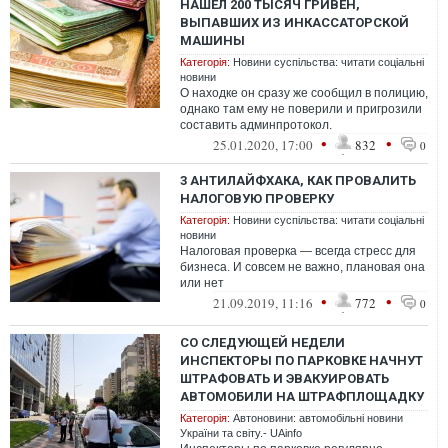
НАШЕЛ 200 ТЫСЯЧ ГРИВЕН,
ВЫПАВШИХ ИЗ ИНКАССАТОРСКОЙ
МАШИНЫ
Категорія:
Новини суспільства: читати соціальні
новини
О находке он сразу же сообщил в полицию,
однако там ему не поверили и пригрозили
составить админпротокол.
•
•
25.01.2020, 17:00
832
0
3 АНТИЛАЙФХАКА, КАК ПРОВАЛИТЬ
НАЛОГОВУЮ ПРОВЕРКУ
Категорія:
Новини суспільства: читати соціальні
новини
Налоговая проверка — всегда стресс для
бизнеса. И совсем не важно, плановая она
или нет
•
•
21.09.2019, 11:16
772
0
СО СЛЕДУЮЩЕЙ НЕДЕЛИ
ИНСПЕКТОРЫ ПО ПАРКОВКЕ НАЧНУТ
ШТРАФОВАТЬ И ЭВАКУИРОВАТЬ
АВТОМОБИЛИ НА ШТРАФПЛОЩАДКУ
Категорія:
Автоновини: автомобільні новини
України та світу.- UAinfo