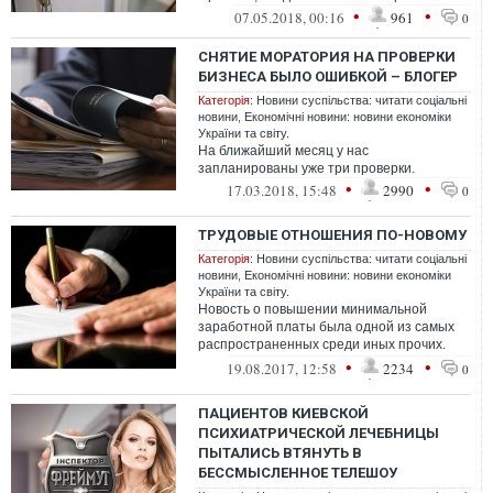
•
•
07.05.2018, 00:16
961
0
СНЯТИЕ МОРАТОРИЯ НА ПРОВЕРКИ
БИЗНЕСА БЫЛО ОШИБКОЙ – БЛОГЕР
Категорія:
Новини суспільства: читати соціальні
новини
,
Економічні новини: новини економіки
України та світу.
На ближайший месяц у нас
запланированы уже три проверки.
•
•
17.03.2018, 15:48
2990
0
ТРУДОВЫЕ ОТНОШЕНИЯ ПО-НОВОМУ
Категорія:
Новини суспільства: читати соціальні
новини
,
Економічні новини: новини економіки
України та світу.
Новость о повышении минимальной
заработной платы была одной из самых
распространенных среди иных прочих.
Кто-то радовался этой новости, кто-то
•
•
19.08.2017, 12:58
2234
0
высказы...
ПАЦИЕНТОВ КИЕВСКОЙ
ПСИХИАТРИЧЕСКОЙ ЛЕЧЕБНИЦЫ
ПЫТАЛИСЬ ВТЯНУТЬ В
БЕССМЫСЛЕННОЕ ТЕЛЕШОУ