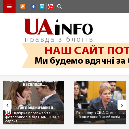
Експослу в США Стефанішині
Підбірка блогожаб та
обрали запобіжний захід
фотоприколів від UAINFO за 7
серпня