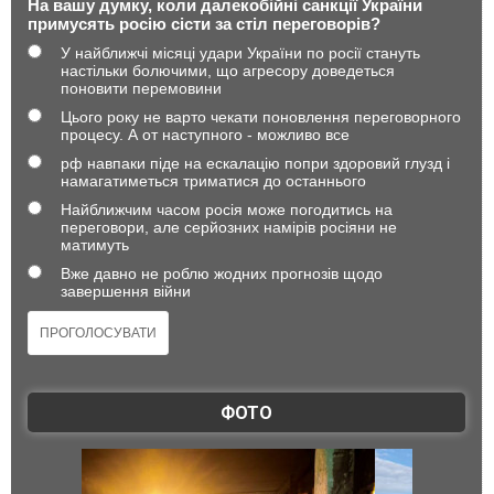
На вашу думку, коли далекобійні санкції України
примусять росію сісти за стіл переговорів?
У найближчі місяці удари України по росії стануть
настільки болючими, що агресору доведеться
поновити перемовини
Цього року не варто чекати поновлення переговорного
процесу. А от наступного - можливо все
рф навпаки піде на ескалацію попри здоровий глузд і
намагатиметься триматися до останнього
Найближчим часом росія може погодитись на
переговори, але серйозних намірів росіяни не
матимуть
Вже давно не роблю жодних прогнозів щодо
завершення війни
ФОТО