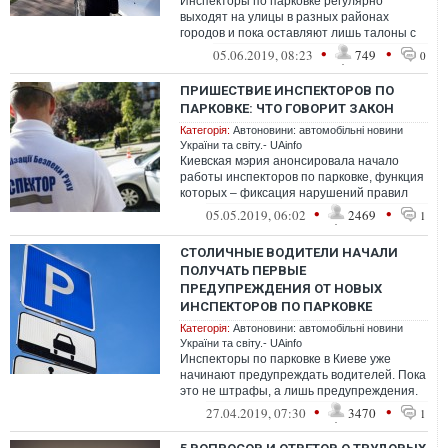
Инспекторы по парковке регулярно
выходят на улицы в разных районах
городов и пока оставляют лишь талоны с
предупреждением. Однако, уже на
•
•
05.06.2019, 08:23
749
0
следующей не...
ПРИШЕСТВИЕ ИНСПЕКТОРОВ ПО
ПАРКОВКЕ: ЧТО ГОВОРИТ ЗАКОН
Категорія:
Автоновини: автомобільні новини
України та світу.- UAinfo
Киевская мэрия анонсировала начало
работы инспекторов по парковке, функция
которых – фиксация нарушений правил
парковки, оплаты за неё, с
•
•
05.05.2019, 06:02
2469
1
выписыванием...
СТОЛИЧНЫЕ ВОДИТЕЛИ НАЧАЛИ
ПОЛУЧАТЬ ПЕРВЫЕ
ПРЕДУПРЕЖДЕНИЯ ОТ НОВЫХ
ИНСПЕКТОРОВ ПО ПАРКОВКЕ
Категорія:
Автоновини: автомобільні новини
України та світу.- UAinfo
Инспекторы по парковке в Киеве уже
начинают предупреждать водителей. Пока
это не штрафы, а лишь предупреждения.
Об этом сообщил Алексей Павловский, ру...
•
•
27.04.2019, 07:30
3470
1