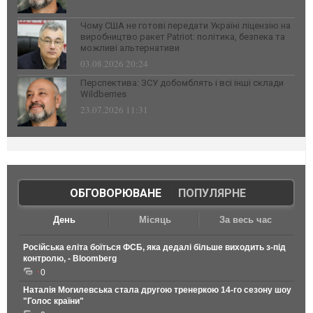
Чому США не готові передати Україні ліцензію на
виробництво ракет Patriot: політика, безпека та
можливі альтернативи
03.08.2026 20:24
Перспектива: ЗСУ добомблять і всі інші склади
Wildberries
23.07.2026 11:31
ОБГОВОРЮВАНЕ
|
ПОПУЛЯРНЕ
День
Місяць
За весь час
Російська еліта боїться ФСБ, яка дедалі більше виходить з-під
контролю, - Bloomberg
0
Наталія Могилевська стала другою тренеркою 14-го сезону шоу
"Голос країни"