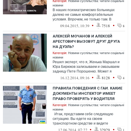
Категорія:
Новини суспільства: читати соціальні
новини
В наших психиатрических больницах
далеко не самые комфортабельные
условия. Впрочем, не только там. В
обычных, соматических больницах также
•
•
09.04.2015, 10:39
7518
8
не сладко. ...
АЛЕКСЕЙ МОЧАНОВ И АЛЕКСЕЙ
АРЕСТОВИЧ ВЫЗОВУТ ДРУГ ДРУГА
НА ДУЭЛЬ?
Категорія:
Новини суспільства: читати соціальні
новини
Решил эксперт, что я, Женька Маршал и
Юра Бирюков зализываем и смазываем
задницу Пете Порошенко. Может я
пропустил момент, когда мы с Бирюковым и
•
•
16.12.2014, 09:16
8128
4
Марш...
ПРАВИЛА ПОВЕДЕНИЯ С ГАИ. КАКИЕ
ДОКУМЕНТЫ ИНСПЕКТОР ИМЕЕТ
ПРАВО ПРОВЕРЯТЬ У ВОДИТЕЛЯ
Категорія:
Новини суспільства: читати соціальні
новини
Итак, представим себе следующую
ситуацию. Вы едете на своем
транспортном средстве и видите
работника ГАИ, который жезлом (или
•
•
12.06.2014, 07:22
32929
1