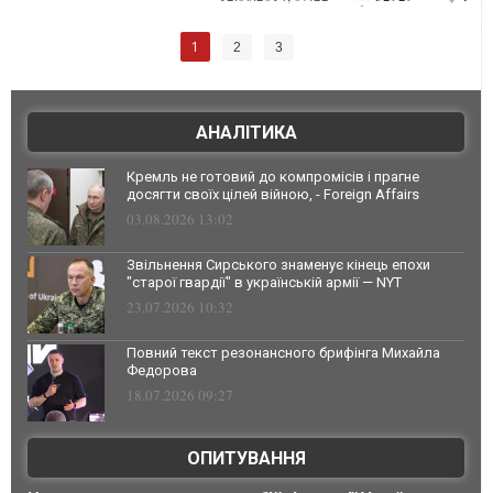
рукой) указывает...
1
2
3
АНАЛІТИКА
Кремль не готовий до компромісів і прагне
досягти своїх цілей війною, - Foreign Affairs
03.08.2026 13:02
Звільнення Сирського знаменує кінець епохи
"старої гвардії" в українській армії — NYT
23.07.2026 10:32
Повний текст резонансного брифінга Михайла
Федорова
18.07.2026 09:27
ОПИТУВАННЯ