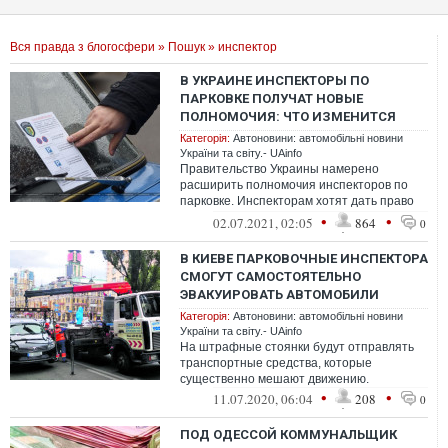
Вся правда з блогосфери
»
Пошук
» инспектор
В УКРАИНЕ ИНСПЕКТОРЫ ПО
ПАРКОВКЕ ПОЛУЧАТ НОВЫЕ
ПОЛНОМОЧИЯ: ЧТО ИЗМЕНИТСЯ
Категорія:
Автоновини: автомобільні новини
України та світу.- UAinfo
Правительство Украины намерено
расширить полномочия инспекторов по
парковке. Инспекторам хотят дать право
на рассмотрение дел об
•
•
02.07.2021, 02:05
864
0
административных прав...
В КИЕВЕ ПАРКОВОЧНЫЕ ИНСПЕКТОРА
СМОГУТ САМОСТОЯТЕЛЬНО
ЭВАКУИРОВАТЬ АВТОМОБИЛИ
Категорія:
Автоновини: автомобільні новини
України та світу.- UAinfo
На штрафные стоянки будут отправлять
транспортные средства, которые
существенно мешают движению.
•
•
11.07.2020, 06:04
208
0
ПОД ОДЕССОЙ КОММУНАЛЬЩИК