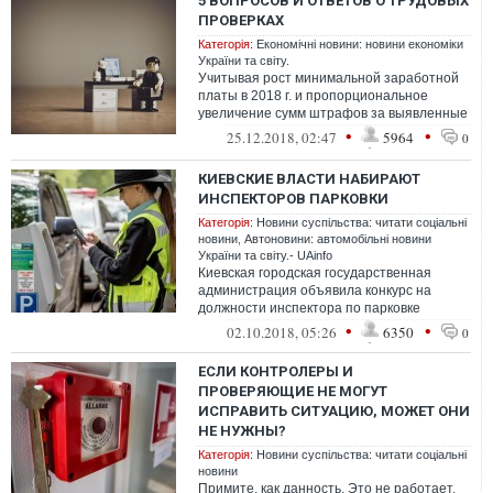
5 ВОПРОСОВ И ОТВЕТОВ О ТРУДОВЫХ
ПРОВЕРКАХ
Категорія:
Економічні новини: новини економіки
України та світу.
Учитывая рост минимальной заработной
платы в 2018 г. и пропорциональное
увеличение сумм штрафов за выявленные
нарушения, проверки соблюдения
•
•
25.12.2018, 02:47
5964
0
трудового...
КИЕВСКИЕ ВЛАСТИ НАБИРАЮТ
ИНСПЕКТОРОВ ПАРКОВКИ
Категорія:
Новини суспільства: читати соціальні
новини
,
Автоновини: автомобільні новини
України та світу.- UAinfo
Киевская городская государственная
администрация объявила конкурс на
должности инспектора по парковке
Инспекции по парковке.
•
•
02.10.2018, 05:26
6350
0
ЕСЛИ КОНТРОЛЕРЫ И
ПРОВЕРЯЮЩИЕ НЕ МОГУТ
ИСПРАВИТЬ СИТУАЦИЮ, МОЖЕТ ОНИ
НЕ НУЖНЫ?
Категорія:
Новини суспільства: читати соціальні
новини
Примите, как данность. Это не работает.