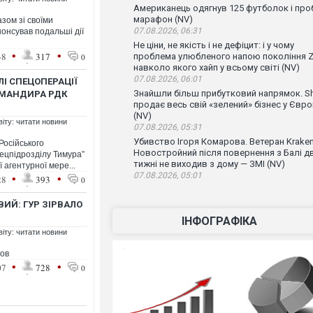
Американець одягнув 125 футболок і проб
марафон (NV)
зом зі своїми
07.08.2026, 06:31
онсував подальші дії
Не ціни, не якість і не дефіцит: і у чому
•
•
38
317
проблема улюбленого напою покоління Z
0
навколо якого хайп у всьому світі (NV)
07.08.2026, 06:01
ЛІ СПЕЦОПЕРАЦІЇ
Знайшли більш прибутковий напрямок. Sh
ОМАНДИРА РДК
продає весь свій «зелений» бізнес у Євро
(NV)
віту: читати новини
07.08.2026, 05:31
Убивство Ігоря Комарова. Ветеран Krake
Російського
Новостройний після повернення з Балі д
пецпідрозділу Тимура”
тижні не виходив з дому — ЗМІ (NV)
 агентурної мере...
07.08.2026, 05:01
•
•
28
393
0
ИЙ: ГУР ЗІРВАЛО
ІНФОГРАФІКА
віту: читати новини
нов
•
•
07
728
0