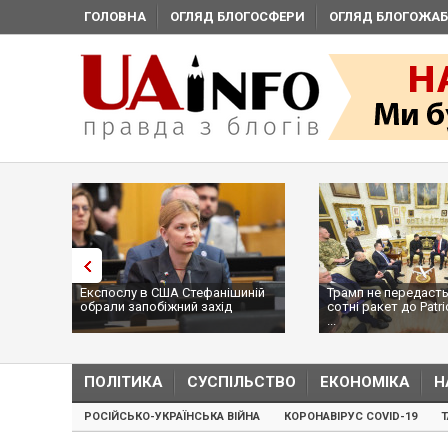
ГОЛОВНА
ОГЛЯД БЛОГОСФЕРИ
ОГЛЯД БЛОГОЖАБ
Експослу в США Стефанішиній
Трамп не передасть
обрали запобіжний захід
сотні ракет до Patri
...
ПОЛІТИКА
СУСПІЛЬСТВО
ЕКОНОМІКА
Н
РОСІЙСЬКО-УКРАЇНСЬКА ВІЙНА
КОРОНАВІРУС COVID-19