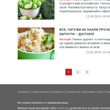
Сьогодні я вам розповім про "сенса
засіб. Називається капуста. Капуст
перебільшення, надзвичайно ефект
12.09.2019, 09:0
ВСЕ, ЧОГО ВИ НЕ ЗНАЛИ ПРО 
КАПУСТИ – ДІЄТОЛОГ
Категорія:
Новини здоров'я: останні мед
Це чудове джерело вітамінів та міне
але вживати її можна не всім.
22.02.2019, 14:2
1
2
3
Головна
•
Головні новини
•
Політика
•
Суспільство
•
Економіка
•
Світ
•
Кул
Всі новини належать їх правовласникам.
Використання матеріалів сайту
uainfo.org
дозволяється за умови посиланн