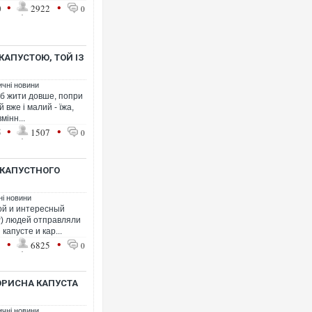
•
•
0
2922
0
КАПУСТОЮ, ТОЙ ІЗ
ичні новини
об жити довше, попри
й вже і малий - їжа,
мінн...
•
•
5
1507
0
 КАПУСТНОГО
ні новини
ой и интересный
СР) людей отправляли
капусте и кар...
•
•
1
6825
0
КОРИСНА КАПУСТА
ичні новини