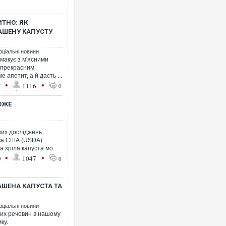
ТНО: ЯК
АШЕНУ КАПУСТУ
оціальні новини
макує з м'ясними
Росія атакувала Суми К
 прекрасним
торговельний центр, буди
 апетит, а й дасть ...
ФОТО
•
•
7
1116
0
ОЖЕ
ких досліджень
тва США (USDA)
 зріла капуста мо...
•
•
0
1047
0
ШЕНА КАПУСТА ТА
Топпосадовцю Повітряни
оціальні новини
підозру
сних речовин в нашому
ку.