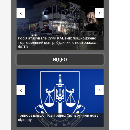
АБами: пошкоджено
Українські надзвичайники врятували козуленя
нки, є постраждалі.
під час ліквідації масштабної лісової пожежі у
Франції
ВІДЕО
х Сил вручили нову
Сили оборони уразили Ярославський НПЗ:
губернатор регіону заявив про наймасштабнішу
атаку. ВІДЕО