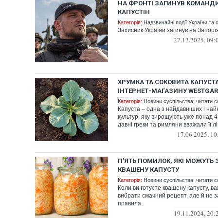
НА ФРОНТІ ЗАГИНУВ КОМАНД
КАПУСТІН
Категорія:
Надзвичайні події України та с
Захисник України загинув на Запор
27.12.2025, 09:
ХРУМКА ТА СОКОВИТА КАПУСТА
ІНТЕРНЕТ-МАГАЗИНУ WESTGA
Категорія:
Новини суспільства: читати с
Капуста – одна з найдавніших і на
культур, яку вирощують уже понад 4 
давні греки та римляни вважали її лі
17.06.2025, 10
П'ЯТЬ ПОМИЛОК, ЯКІ МОЖУТЬ 
КВАШЕНУ КАПУСТУ
Категорія:
Новини суспільства: читати с
Коли ви готуєте квашену капусту, в
вибрати смачний рецепт, але й не з
правила.
19.11.2024, 20: