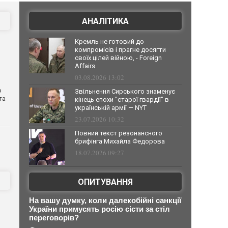
АНАЛІТИКА
Кремль не готовий до
компромісів і прагне досягти
своїх цілей війною, - Foreign
Affairs
03.08.2026 13:02
о
Звільнення Сирського знаменує
та
кінець епохи "старої гвардії" в
українській армії — NYT
23.07.2026 10:32
Повний текст резонансного
брифінга Михайла Федорова
18.07.2026 09:27
ОПИТУВАННЯ
На вашу думку, коли далекобійні санкції
України примусять росію сісти за стіл
переговорів?