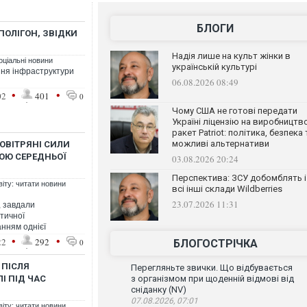
БЛОГИ
ПОЛІГОН, ЗВІДКИ
Надія лише на культ жінки в
оціальні новини
українській культурі
ня інфраструктури
06.08.2026 08:49
•
•
02
401
0
Чому США не готові передати
Україні ліцензію на виробництв
ракет Patriot: політика, безпека 
можливі альтернативи
ПОВІТРЯНІ СИЛИ
ОЮ СЕРЕДНЬОЇ
03.08.2026 20:24
Перспектива: ЗСУ добомблять і
віту: читати новини
всі інші склади Wildberries
23.07.2026 11:31
я, завдали
итичної
анням однієї
•
•
22
292
0
БЛОГОСТРІЧКА
 ПІСЛЯ
Перегляньте звички. Що відбувається
І ПІД ЧАС
з організмом при щоденній відмові від
сніданку (NV)
07.08.2026, 07:01
віту: читати новини