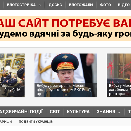
БЛОГОСТРІЧКА
ДОСЬЄ
БЛОГОЖАБИ
ФОТО
ВІДЕО
 Україні
Вибух у ресторані в Москві:
Вибух у Мос
ot, бо у США
ціллю був головком ВКС Росії,
загиблими: 
пр...
ресторан...
АДЗВИЧАЙНІ ПОДІЇ
СВІТ
КУЛЬТУРА
ЗНАННЯ
ТАРИФИ
ПОДВИГИ УКРАЇНЦІВ