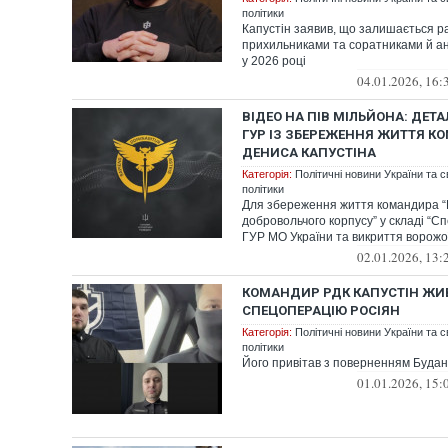
політики
Капустін заявив, що залишається ра
прихильниками та соратниками й ан
у 2026 році
04.01.2026, 16:
ВІДЕО НА ПІВ МІЛЬЙОНА: ДЕТА
ГУР ІЗ ЗБЕРЕЖЕННЯ ЖИТТЯ К
ДЕНИСА КАПУСТІНА
Категорія:
Політичні новини України та с
політики
Для збереження життя командира “
добровольчого корпусу” у складі “С
ГУР МО України та викриття ворожої
02.01.2026, 13:
КОМАНДИР РДК КАПУСТІН ЖИВ
СПЕЦОПЕРАЦІЮ РОСІЯН
Категорія:
Політичні новини України та с
політики
Його привітав з поверненням Буда
01.01.2026, 15: