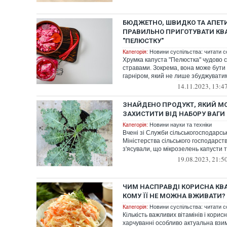
БЮДЖЕТНО, ШВИДКО ТА АПЕТИ
ПРАВИЛЬНО ПРИГОТУВАТИ КВ
"ПЕЛЮСТКУ"
Категорія:
Новини суспільства: читати с
Хрумка капуста "Пелюстка" чудово с
стравами. Зокрема, вона може бути
гарніром, який не лише збуджуватиме
14.11.2023, 13:4
ЗНАЙДЕНО ПРОДУКТ, ЯКИЙ М
ЗАХИСТИТИ ВІД НАБОРУ ВАГИ
Категорія:
Новини науки та техніки
Вчені зі Служби сільськогосподарсь
Міністерства сільського господарс
з'ясували, що мікрозелень капусти та
19.08.2023, 21:5
ЧИМ НАСПРАВДІ КОРИСНА КВА
КОМУ ЇЇ НЕ МОЖНА ВЖИВАТИ?
Категорія:
Новини суспільства: читати с
Кількість важливих вітамінів і кори
харчуванні особливо актуальна взим