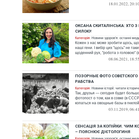
18.01.2022, 20:1
ОКСАНА СКИТАЛІНСЬКА: ХТО З 
СИЛОЮ!
Категорія:
Новини здоров'я: останні мед
Кожен з нас може зробити щось, щ
наші гени. І вибір цих "щось" не таки
щоденний рух, "робота з головою" (в
08.06.2021, 18:5
ПОЗОРНЫЕ ФОТО СОВЕТСКОГО
РАБСТВА
Категорія:
Новини історії: читати історич
Так, друзья — сегодня будет больш
фотопост о том, как в совке (в СС
копаться на овощные базы в гнилой 
03.11.2019, 06:4
СЕНСАЦІЯ ЗА КОПІЙКИ. ЧИМ 
– ПОЯСНЮЄ ДІЄТОЛОГИНЯ
Категорія:
Новини здоров'я: останні мед