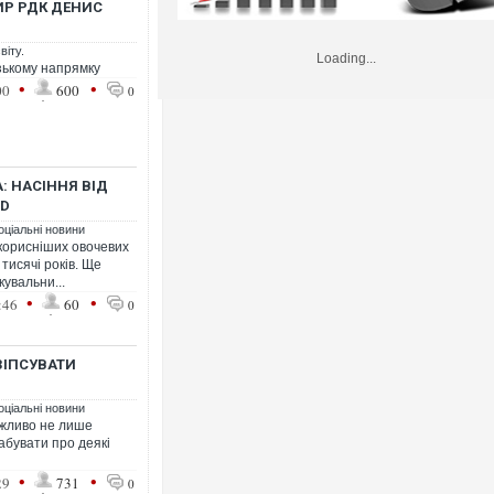
ИР РДК ДЕНИС
віту.
Loading...
ізькому напрямку
•
•
00
600
0
: НАСІННЯ ВІД
RD
оціальні новини
йкорисніших овочевих
тисячі років. Ще
кувальни...
•
•
:46
60
0
ЗІПСУВАТИ
оціальні новини
ажливо не лише
абувати про деякі
•
•
29
731
0