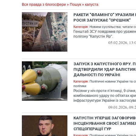
Вся правда з блогосфери
»
Пошук
» капуста
РАКЕТИ "ФЛАМІНГО" УРАЗИЛИ 
РОСІЯ ЗАПУСКАЄ "ОРЄШНІК"
Категорія:
Новини суспільства: читати с
Генштаб ЗСУ повідомив про уражен
полігону "Капустін Яр".
05.02.2026, 13:
ЗАПУСК З КАПУСТІНОГО ЯРУ. 
ПІДТВЕРДИЛИ УДАР БАЛІСТИК
ДАЛЬНОСТІ ПО УКРАЇНІ
Категорія:
Політичні новини України та с
політики
Росіяни у ніч проти пʼятниці, 9 січн
комбінованого удару по об'єктах кр
інфраструктури України із застосув
балістичної ра...
09.01.2026, 09:
КАПУСТІН УПЕРШЕ ЗАГОВОРИВ
ІНСЦЕНУВАННЯ СВОЄЇ ЗАГИБЕЛ
СПЕЦОПЕРАЦІЇ ГУР
Категорія:
Політичні новини України та с