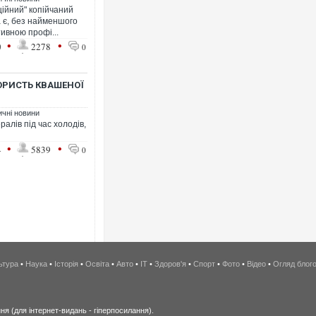
ційний" копійчаний
а є, без найменшого
ивною профі...
•
•
0
2278
0
КОРИСТЬ КВАШЕНОЇ
ичні новини
ралів під час холодів,
•
•
4
5839
0
ьтура
•
Наука
•
Історія
•
Освіта
•
Авто
•
IT
•
Здоров'я
•
Спорт
•
Фото
•
Відео
•
Огляд блог
я (для інтернет-видань - гіперпосилання).