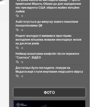
"65 років ніколи не виглядали краще", - фото-
привітання Мішель Обами до дня народження
екс-президента США зібрало майже мільйон
лайків
0
Audi готується до випуску нового покоління
позашляховика Q8
0
Рецепт молодості виявився простішим:
володіння кількома мовами омолоджує мозок
на десяток років
0
Неймар влаштував конфлікт після перемоги
"Сантоса". ВІДЕО
0
Достатньо було погладити: лемури на
Мадагаскарі стали жертвами людського вірусу
0
ФОТО