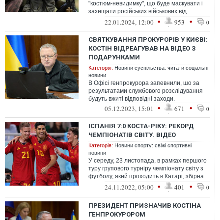
"костюм-невидимку", що буде маскувати і
захищати російських військових від
українського тепловізійного обладнання.
•
•
22.01.2024, 12:00
953
0
СВЯТКУВАННЯ ПРОКУРОРІВ У КИЄВІ:
КОСТІН ВІДРЕАГУВАВ НА ВІДЕО З
ПОДАРУНКАМИ
Категорія:
Новини суспільства: читати соціальні
новини
В Офісі генпрокурора запевнили, шо за
результатами службового розслідування
будуть вжиті відповідні заходи.
•
•
05.12.2023, 15:01
671
0
ІСПАНІЯ 7:0 КОСТА-РІКУ: РЕКОРД
ЧЕМПІОНАТІВ СВІТУ. ВІДЕО
Категорія:
Новини спорту: свіжі спортивні
новини
У середу, 23 листопада, в рамках першого
туру групового турніру чемпіонату світу з
футболу, який проходить в Катарі, збірна
Іспанії зустрічалася з нац...
•
•
24.11.2022, 05:00
401
0
ПРЕЗИДЕНТ ПРИЗНАЧИВ КОСТІНА
ГЕНПРОКУРОРОМ