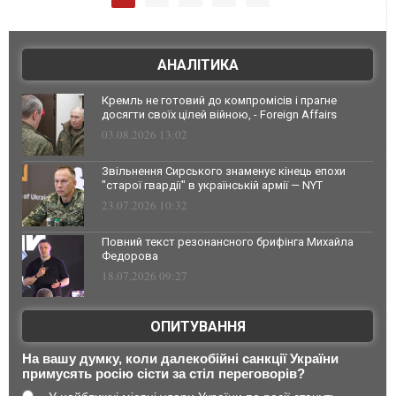
АНАЛІТИКА
Кремль не готовий до компромісів і прагне
досягти своїх цілей війною, - Foreign Affairs
03.08.2026 13:02
Звільнення Сирського знаменує кінець епохи
"старої гвардії" в українській армії — NYT
23.07.2026 10:32
Повний текст резонансного брифінга Михайла
Федорова
18.07.2026 09:27
ОПИТУВАННЯ
На вашу думку, коли далекобійні санкції України
примусять росію сісти за стіл переговорів?