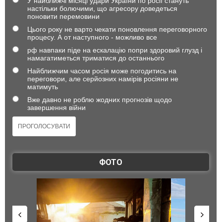
У найближчі місяці удари України по росії стануть
настільки болючими, що агресору доведеться
поновити перемовини
Цього року не варто чекати поновлення переговорного
процесу. А от наступного - можливо все
рф навпаки піде на ескалацію попри здоровий глузд і
намагатиметься триматися до останнього
Найближчим часом росія може погодитись на
переговори, але серйозних намірів росіяни не
матимуть
Вже давно не роблю жодних прогнозів щодо
завершення війни
ФОТО