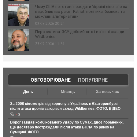
Чому США не готові передати Україні ліцензію на
виробництво ракет Patriot: політика, безпека та
можливі альтернативи
03.08.2026 20:24
Перспектива: ЗСУ добомблять і всі інші склади
Wildberries
23.07.2026 11:31
ОБГОВОРЮВАНЕ
|
ПОПУЛЯРНЕ
День
Місяць
За весь час
За 2000 кілометрів від кордону з Україною: в Єкатеринбурзі
після атаки дронів загорівся склад Wildberries. ФОТО. ВІДЕО
0
Ворог завдав комбінованого удару по Сумах, двоє поранених.
Ще десятеро постраждали після атаки БПЛА по ринку на
Сумщині. ФОТО