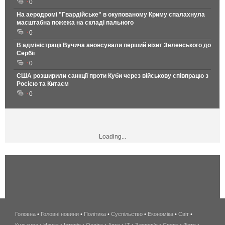
0
На аеродромі "Гвардійське" в окупованому Криму спалахнула
масштабна пожежа на складі пального
0
В адміністрації Вучича анонсували перший візит Зеленського до
Сербії
0
США розширили санкції проти Куби через військову співпрацю з
Росією та Китаєм
0
Loading...
Головна
•
Головні новини
•
Політика
•
Суспільство
•
Економіка
беспроводной
•
Світ
•