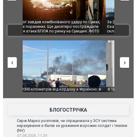
по Сумах,
За 2000 кілометрів від кордону з Україною: в
"Мої іграш
траждали
Єкатеринбурзі після атаки дронів загорівся
суперкарів
ВІДЕО
ині. ФОТО
склад Wildberries. ФОТО. ВІДЕО
країною: в
В Таїланді футболіст загинув від удару
Топпосадов
агорівся
блискавки під час матчу: ще 12 людей
підозру
постраждали. ВІДЕО
БЛОГОСТРІЧКА
Серж Марко розповів, чи спрацювала у ЗСУ система
нарахування є-балів за ураження ворожих солдат і техніки
(NV)
07.08.2026, 11:24