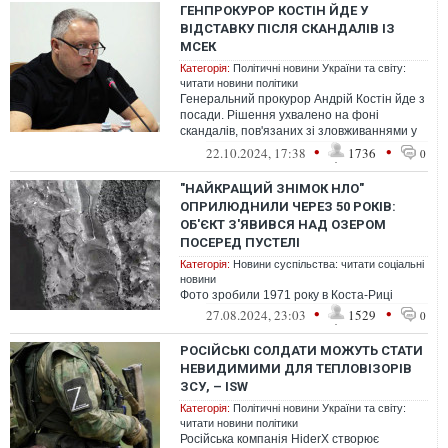
ГЕНПРОКУРОР КОСТІН ЙДЕ У
ВІДСТАВКУ ПІСЛЯ СКАНДАЛІВ ІЗ
МСЕК
Категорія:
Політичні новини України та світу:
читати новини політики
Генеральний прокурор Андрій Костін йде з
посади. Рішення ухвалено на фоні
скандалів, пов'язаних зі зловживаннями у
сфері оформлення інвалідності проку...
•
•
22.10.2024, 17:38
1736
0
"НАЙКРАЩИЙ ЗНІМОК НЛО"
ОПРИЛЮДНИЛИ ЧЕРЕЗ 50 РОКІВ:
ОБ'ЄКТ З'ЯВИВСЯ НАД ОЗЕРОМ
ПОСЕРЕД ПУСТЕЛІ
Категорія:
Новини суспільства: читати соціальні
новини
Фото зробили 1971 року в Коста-Риці
•
•
27.08.2024, 23:03
1529
0
РОСІЙСЬКІ СОЛДАТИ МОЖУТЬ СТАТИ
НЕВИДИМИМИ ДЛЯ ТЕПЛОВІЗОРІВ
ЗСУ, – ISW
Категорія:
Політичні новини України та світу:
читати новини політики
Російська компанія HiderX створює