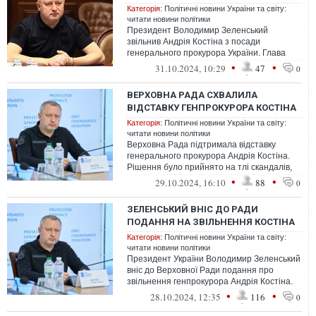
Категорія:
Політичні новини України та світу:
читати новини політики
Президент Володимир Зеленський
звільнив Андрія Костіна з посади
генерального прокурора України. Глава
держави підписав відповідний указ
•
•
31.10.2024, 10:29
47
0
ВЕРХОВНА РАДА СХВАЛИЛА
ВІДСТАВКУ ГЕНПРОКУРОРА КОСТІНА
Категорія:
Політичні новини України та світу:
читати новини політики
Верховна Рада підтримала відставку
генерального прокурора Андрія Костіна.
Рішення було прийнято на тлі скандалів,
пов’язаних із випадками зловживання ...
•
•
29.10.2024, 16:10
88
0
ЗЕЛЕНСЬКИЙ ВНІС ДО РАДИ
ПОДАННЯ НА ЗВІЛЬНЕННЯ КОСТІНА
Категорія:
Політичні новини України та світу:
читати новини політики
Президент України Володимир Зеленський
вніс до Верховної Ради подання про
звільнення генпрокурора Андрія Костіна.
Подання розглянуть під час пленарног...
•
•
28.10.2024, 12:35
116
0