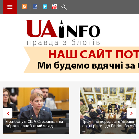
Експослу в США Стефанішиній
Трамп не передасть Україні
обрали запобіжний захід
сотні ракет до Patriot, бо у С
...