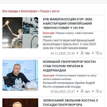
Вся правда з блогосфери
»
Пошук
» кости
БУВ ФАКЕЛОНОСЦЕМ ІГОР-2024:
НАЙСТАРІШИЙ ОЛІМПІЙСЬКИЙ
ЧЕМПІОН ПОМЕР У 101 РІК
Категорія:
Новини спорту: свіжі спортивні
новини
Пішов з життя видатний французький
велосипедист Шарль Кост. У січні 2025
року він став найстаршим живим
олімпійським чемпіоном після смерті
•
•
03.11.2025, 23:30
786
0
Агнеш Келе...
КОЛИШНІЙ ГЕНПРОКУРОР КОСТІН
СТАВ ПОСЛОМ УКРАЇНИ В
НІДЕРЛАНДАХ
Категорія:
Політичні новини України та світу:
читати новини політики
Колишній генпрокурор України Андрій
Костін отримав нові посади.
•
•
07.04.2025, 23:27
163
0
ЗЕЛЕНСЬКИЙ ЗВІЛЬНИВ КОСТІНА З
ПОСАДИ ГЕНПРОКУРОРА