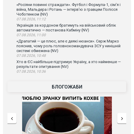
«Росіяни повинні страждати». Футбол і Формула-1, сім'я і
війна, Мальдера і Ротань — інтерв'ю з гравцем Полісся
Чоботенком (NV)
07.08.2026, 11:12
Українців за кордоном братимуть на військовий облік
автоматично — постанова Кабміну (NV)
07.08.2026, 11:00
«Драпатий — це плюс, але є деякі нюанси». Серж Марко
пояснив, чому роль головнокомандувача ЗСУ у нинішній
системі обмежена (NV)
07.08.2026, 10:48
Хто в ЄС найбільше підтримує Україну, а хто найменше —
результати опитування (NV)
07.08.2026, 10:36
БЛОГОЖАБИ