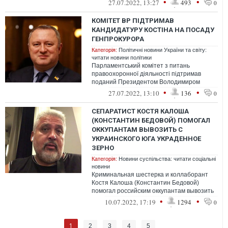
•
•
27.07.2022, 13:27
493
0
"Слуги народу", голови Ком...
КОМІТЕТ ВР ПІДТРИМАВ
КАНДИДАТУРУ КОСТІНА НА ПОСАДУ
ГЕНПРОКУРОРА
Категорія:
Політичні новини України та світу:
читати новини політики
Парламентський комітет з питань
правоохоронної діяльності підтримав
поданий Президентом Володимиром
Зеленським проєкт постанови «Про
•
•
27.07.2022, 13:10
136
0
надання згоди на ...
СЕПАРАТИСТ КОСТЯ КАЛОША
(КОНСТАНТИН БЕДОВОЙ) ПОМОГАЛ
ОККУПАНТАМ ВЫВОЗИТЬ С
УКРАИНСКОГО ЮГА УКРАДЕННОЕ
ЗЕРНО
Категорія:
Новини суспільства: читати соціальні
новини
Криминальная шестерка и коллаборант
Костя Калоша (Константин Бедовой)
помогал российским оккупантам вывозить
награбленное украинское зерно с
•
•
10.07.2022, 17:19
1294
0
оккупиров...
1
2
3
4
5