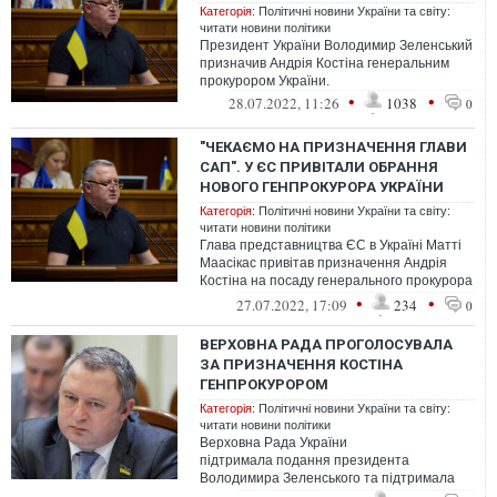
Категорія:
Політичні новини України та світу:
читати новини політики
Президент України Володимир Зеленський
призначив Андрія Костіна генеральним
прокурором України.
•
•
28.07.2022, 11:26
1038
0
"ЧЕКАЄМО НА ПРИЗНАЧЕННЯ ГЛАВИ
САП". У ЄС ПРИВІТАЛИ ОБРАННЯ
НОВОГО ГЕНПРОКУРОРА УКРАЇНИ
Категорія:
Політичні новини України та світу:
читати новини політики
Глава представництва ЄС в Україні Матті
Маасікас привітав призначення Андрія
Костіна на посаду генерального прокурора
та закликав скоріше призначити г...
•
•
27.07.2022, 17:09
234
0
ВЕРХОВНА РАДА ПРОГОЛОСУВАЛА
ЗА ПРИЗНАЧЕННЯ КОСТІНА
ГЕНПРОКУРОРОМ
Категорія:
Політичні новини України та світу:
читати новини політики
Верховна Рада України
підтримала подання президента
Володимира Зеленського та підтримала
призначення народного депутата від