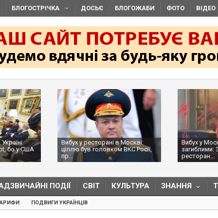
БЛОГОСТРІЧКА
ДОСЬЄ
БЛОГОЖАБИ
ФОТО
ВІДЕО
 Україні
Вибух у ресторані в Москві:
Вибух у Мос
ot, бо у США
ціллю був головком ВКС Росії,
загиблими: 
пр...
ресторан...
АДЗВИЧАЙНІ ПОДІЇ
СВІТ
КУЛЬТУРА
ЗНАННЯ
ТАРИФИ
ПОДВИГИ УКРАЇНЦІВ