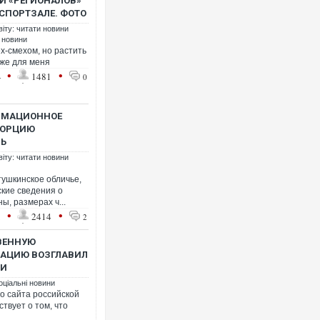
И «РЕГИОНАЛОВ»
СПОРТЗАЛЕ. ФОТО
віту: читати новини
і новини
ех-смехом, но растить
аже для меня
Росія 
•
•
4
1481
0
торгов
ФОТО
ОРМАЦИОННОЕ
ПОРЦИЮ
ЛЬ
віту: читати новини
ушкинское обличье,
кие сведения о
ы, размерах ч...
•
•
1
2414
2
ВЕННУЮ
ЗАЦИЮ ВОЗГЛАВИЛ
Зеленс
ИИ
російс
оціальні новини
о сайта российской
твует о том, что