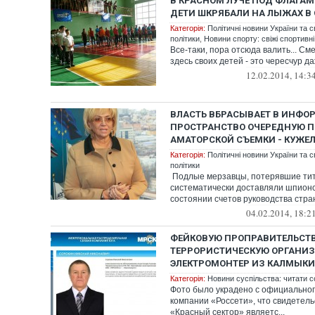
В КРАСНОМ ЛУЧЕ ПОД ФЛАГАМ
ДЕТИ ШКРЯБАЛИ НА ЛЫЖАХ В 
Категорія:
Політичні новини України та с
політики
,
Новини спорту: свіжі спортивн
Все-таки, пора отсюда валить... См
здесь своих детей - это чересчур д
12.02.2014, 14:3
ВЛАСТЬ ВБРАСЫВАЕТ В ИНФ
ПРОСТРАНСТВО ОЧЕРЕДНУЮ 
АМАТОРСКОЙ СЪЕМКИ - КУЖЕ
Категорія:
Політичні новини України та с
політики
Подлые мерзавцы, потерявшие тит
систематически доставляли шпионс
состоянии счетов руководства стран
04.02.2014, 18:2
ФЕЙКОВУЮ ПРОПРАВИТЕЛЬСТ
ТЕРРОРИСТИЧЕСКУЮ ОРГАНИ
ЭЛЕКТРОМОНТЕР ИЗ КАЛМЫК
Категорія:
Новини суспільства: читати с
Фото было украдено с официальног
компании «Россети», что свидетельс
«Красный сектор» являетс...