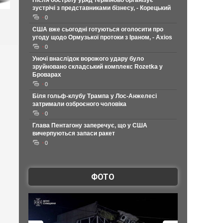
Після обстрілу уряд терміново організує
зустрічі з представниками бізнесу, - Корецький
0
США вже сьогодні готуються оголосити про
угоду щодо Ормузької протоки з Іраном, - Axios
0
Уночі внаслідок ворожого удару було
зруйновано складський комплекс Rozetka у
Броварах
0
Біля гольф-клубу Трампа у Лос-Анжелесі
затримали озброєного чоловіка
0
Глава Пентагону заперечує, що у США
вичерпуються запаси ракет
0
ФОТО