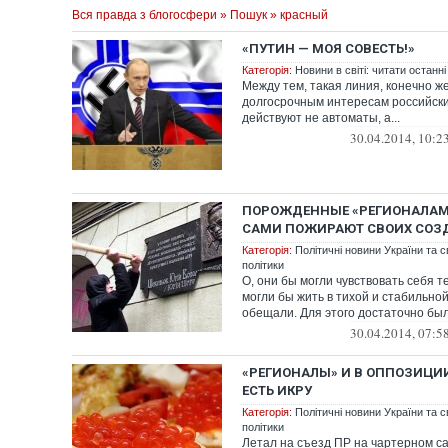
Вся правда з блогосфери
»
Пошук
» красный
«ПУТИН — МОЯ СОВЕСТЬ!»
Категорія:
Новини в світі: читати останні
Между тем, такая линия, конечно же
долгосрочным интересам российски
действуют не автоматы, а...
30.04.2014, 10:2
ПОРОЖДЕННЫЕ «РЕГИОНАЛА
САМИ ПОЖИРАЮТ СВОИХ СОЗ
Категорія:
Політичні новини України та с
політики
О, они бы могли чувствовать себя т
могли бы жить в тихой и стабильно
обещали. Для этого достаточно был
30.04.2014, 07:5
«РЕГИОНАЛЫ» И В ОППОЗИЦ
ЕСТЬ ИКРУ
Категорія:
Політичні новини України та с
політики
Летал на съезд ПР на чартерном с