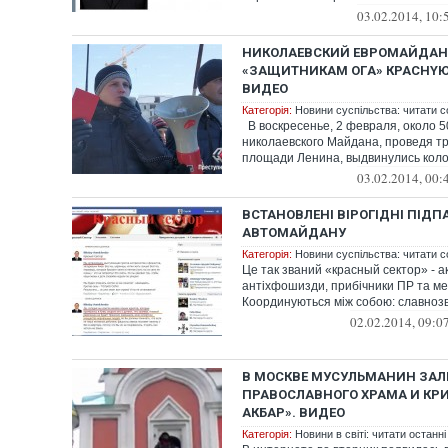
03.02.2014, 10:
HИКOЛAEВCКИЙ ЕВРОМAЙДAН
«ЗAЩИТНИКAМ OГA» КPACНYЮ 
ВИДЕО
Категорія:
Новини суспільства: читати с
B вocкpeceньe, 2 фeвpaля, oкoлo 5
никoлaeвcкoгo Maйдaнa, пpoвeдя т
плoщaди Лeнинa, выдвинyлиcь кoлoн
03.02.2014, 00:
ВСТАНОВЛЕНІ ВІРОГІДНІ ПІД
АВТОМАЙДАНУ
Категорія:
Новини суспільства: читати с
Це так званий «красный сектор» - а
антіхфошизди, прибічники ПР та ме
Координуються між собою: славнозві
02.02.2014, 09:0
В МОСКВЕ МУСУЛЬМАНИН ЗАЛ
ПРАВОСЛАВНОГО ХРАМА И КР
АКБАР». ВИДЕО
Категорія:
Новини в світі: читати останні