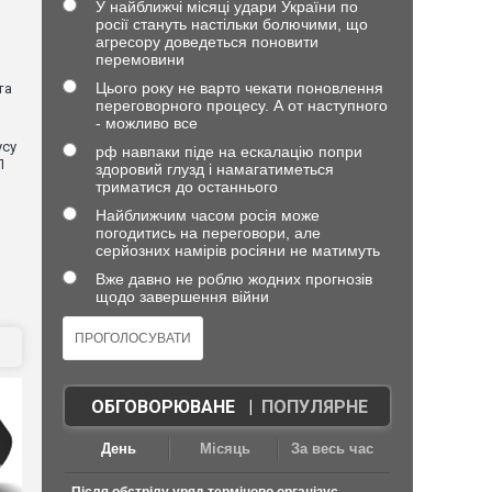
У найближчі місяці удари України по
росії стануть настільки болючими, що
агресору доведеться поновити
перемовини
Цього року не варто чекати поновлення
та
переговорного процесу. А от наступного
- можливо все
усу
рф навпаки піде на ескалацію попри
П
здоровий глузд і намагатиметься
триматися до останнього
Найближчим часом росія може
погодитись на переговори, але
серйозних намірів росіяни не матимуть
Вже давно не роблю жодних прогнозів
щодо завершення війни
ОБГОВОРЮВАНЕ
|
ПОПУЛЯРНЕ
День
Місяць
За весь час