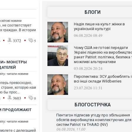
БЛОГИ
 світові новини
Надія лише на культ жінки в
, не соответствует
українській культурі
х граждан. В истории
06.08.2026 08:49
•
•
3
3372
5
Чому США не готові передати
Україні ліцензію на виробництв
ракет Patriot: політика, безпека 
можливі альтернативи
МИ» МОНСТРЫ
ДАТЕЛЕЙ
03.08.2026 20:24
віту: читати новини
Перспектива: ЗСУ добомблять і
всі інші склади Wildberries
еперь превосходно,
23.07.2026 11:31
й стране, которую нам
о бы прос...
•
•
8
3603
0
БЛОГОСТРІЧКА
ИИ ПРОДОЛЖАЮТ
Пентагон підписав угоду про збільшення
обсягів виробництва комплектуючих для
віту: читати новини
систем Patriot та THAAD (NV)
06.08.2026, 11:00
амолете с делегацией