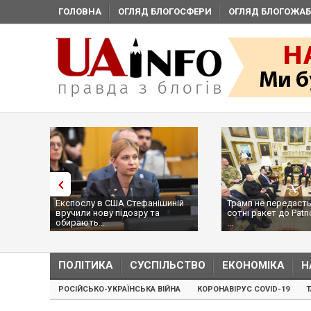
ГОЛОВНА
ОГЛЯД БЛОГОСФЕРИ
ОГЛЯД БЛОГОЖАБ
Експослу в США Стефанішиній
Трамп не передасть
вручили нову підозру та
сотні ракет до Patri
обирають...
...
ПОЛІТИКА
СУСПІЛЬСТВО
ЕКОНОМІКА
Н
РОСІЙСЬКО-УКРАЇНСЬКА ВІЙНА
КОРОНАВІРУС COVID-19