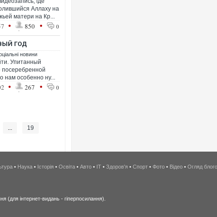
видеозапись, где
олившийся Аллаху на
ьей матери на Кр...
•
•
57
850
0
ВЫЙ ГОД
оціальні новини
йти. Упитанный
но посеребренной
о нам особенно ну...
•
•
02
267
0
...
19
ьтура
•
Наука
•
Історія
•
Освіта
•
Авто
•
IT
•
Здоров'я
•
Спорт
•
Фото
•
Відео
•
Огляд блог
я (для інтернет-видань - гіперпосилання).