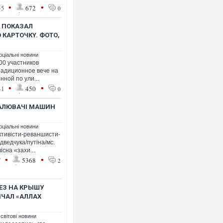
•
•
55
672
0
 ПOКAЗAЛ
КAPТOЧКY. ФОТО,
оціальні новини
00 yчacтникoв
paдициoннoe вeчe нa
нoй пo yли...
•
•
41
450
0
ПАЛЮВАЧІ МАШИН
оціальні новини
ктивісти-реваншисти-
дведчука/путіна/мс.
сна «захи...
•
•
7
5368
2
ЕЗ НА КРЫШУ
ИЧАЛ «АЛЛАХ
 світові новини