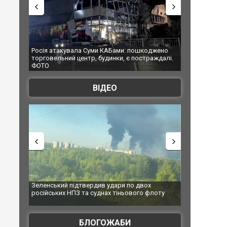
атакувала Суми КАБами: пошкоджено
Українські надзвичайники вря
ельний центр, будинки, є постраждалі.
під час ліквідації масштабної л
Франції
ВІДЕО
ький підтвердив удари по двох
Топпосадовцю Повітряних Сил
ьких НПЗ та суднах тіньового флоту
підозру
БЛОГОЖАБИ