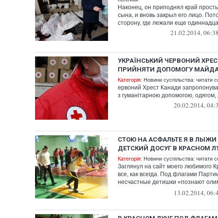
Наконец, он приподнял край просты
сына, и вновь закрыл его лицо. Пот
сторону, где лежали еще одиннадцат
21.02.2014, 06:3
УКРАЇНСЬКИЙ ЧЕРВОНИЙ ХРЕ
ПРИЙНЯТИ ДОПОМОГУ МАЙДА
Категорія:
Новини суспільства: читати с
ервоний Хрест Канади запропонував
з гуманітарною допомогою, одягом, 
20.02.2014, 04:
СТОЮ НА АСФАЛЬТЕ Я В ЛЫЖИ
ДЕТСКИЙ ДОСУГ В КРАСНОМ Л
Категорія:
Новини суспільства: читати с
Заглянул на сайт моего любимого Кр
все, как всегда. Под флагами Парти
несчастные детишки «познают оли
ш...
13.02.2014, 06: