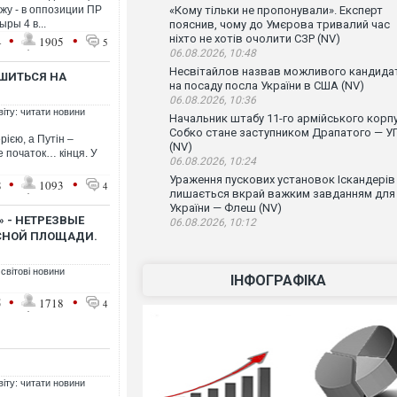
жу - в оппозиции ПР
«Кому тільки не пропонували». Експерт
ыры 4 в...
пояснив, чому до Умєрова тривалий час
•
•
ніхто не хотів очолити СЗР (NV)
4
1905
5
06.08.2026, 10:48
Несвітайлов назвав можливого кандида
ШИТЬСЯ НА
на посаду посла України в США (NV)
06.08.2026, 10:36
віту: читати новини
Начальник штабу 11-го армійського корп
Собко стане заступником Драпатого — У
рією, а Путін –
(NV)
е початок… кінця. У
06.08.2026, 10:24
Ураження пускових установок Іскандерів
•
•
8
1093
4
лишається вкрай важким завданням для
України — Флеш (NV)
 - НЕТРЕЗВЫЕ
06.08.2026, 10:12
СНОЙ ПЛОЩАДИ.
 світові новини
ІНФОГРАФІКА
•
•
5
1718
4
віту: читати новини