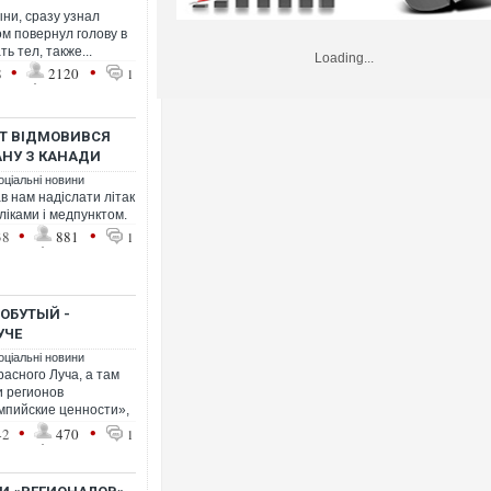
ни, сразу узнал
ом повернул голову в
ь тел, также...
Loading...
•
•
8
2120
1
СТ ВІДМОВИВСЯ
НУ З КАНАДИ
оціальні новини
 нам надіслати літак
ліками і медпунктом.
•
•
38
881
1
 ОБУТЫЙ -
УЧЕ
оціальні новини
асного Луча, а там
и регионов
мпийские ценности»,
•
•
42
470
1