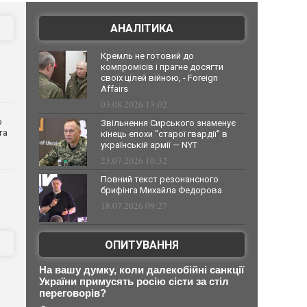
АНАЛІТИКА
Кремль не готовий до
компромісів і прагне досягти
своїх цілей війною, - Foreign
Affairs
03.08.2026 13:02
о
Звільнення Сирського знаменує
та
кінець епохи "старої гвардії" в
українській армії — NYT
23.07.2026 10:32
Повний текст резонансного
брифінга Михайла Федорова
18.07.2026 09:27
ОПИТУВАННЯ
На вашу думку, коли далекобійні санкції
України примусять росію сісти за стіл
переговорів?