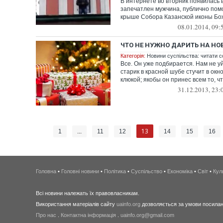
В интернете во вторник появилась 
запечатлен мужчина, публично пом
крыше Собора Казанской иконы Бож
08.01.2014, 09:
ЧТО НЕ НУЖНО ДАРИТЬ НА НО
Категорія:
Новини суспільства: читати с
Все. Он уже подбирается. Нам не у
старик в красной шубе стучит в ок
клюкой; якобы он принес всем то, чт
31.12.2013, 23:
13
1
...
11
12
14
15
16
Головна
•
Головні новини
•
Політика
•
Суспільство
•
Економіка
•
Світ
•
Кул
Всі новини належать їх правовласникам.
Використання матеріалів сайту
uainfo.org
дозволяється за умови посиланн
Про нас
.
Контактна інформація
.
uainfo.org@gmail.com