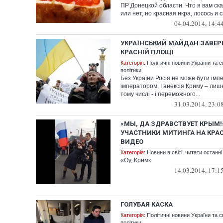
ПР Донецкой области. Что я вам ска
или нет, но красная икра, лосось и с
04.04.2014, 14:4
УКРАЇНСЬКИЙ МАЙДАН ЗАВЕР
КРАСНІЙ ПЛОЩІ
Категорія:
Політичні новини України та с
політики
Без України Росія не може бути імпе
імператором. І анексія Криму – лиш
тому числі - і переможного...
31.03.2014, 23:0
«МЫ, ДА ЗДРАВСТВУЕТ КРЫМ!»
УЧАСТНИКИ МИТИНГА НА КРА
ВИДЕО
Категорія:
Новини в світі: читати останні
«Оу, Крим»
14.03.2014, 17:1
ГОЛУБАЯ КАСКА
Категорія:
Політичні новини України та с
політики