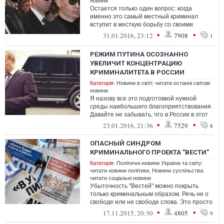
новини
Остается только один вопрос: когда
именно это самый местный криминал
вступит в жесткую борьбу со своими
федеральными «коллегами», а также
•
•
31.01.2016, 23:12
7908
1
представител...
РЕЖИМ ПУТИНА ОСОЗНАННО
УВЕЛИЧИТ КОНЦЕНТРАЦИЮ
КРИМИНАЛИТЕТА В РОССИИ
Категорія:
Новини в світі: читати останні світові
новини
Я назову все это подготовкой нужной
среды наибольшего благоприятствования.
Давайте не забывать, что в России в этот
момент кризис и работы нет ни для ...
•
•
23.01.2016, 21:36
7529
8
ОПАСНЫЙ СИНДРОМ
КРИМИНАЛЬНОГО ПРОЕКТА "ВЕСТИ"
Категорія:
Політичні новини України та світу:
читати новини політики
,
Новини суспільства:
читати соціальні новини
Убыточность "Вестей" можно покрыть
только криминальным образом. Речь не о
свободе или не свободе слова. Это просто
нечестно. И опасно. Земляки, а что
•
•
17.11.2015, 20:30
4805
9