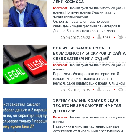
ЛЁНИ КОСМОСА
Категорія:
Новини суспільства: читати соціальні
новини
,
Політичні новини України та світу:
читати новини політики
Одной из незаявленных, но всем
очевидных задач фестиваля блогеров в
Днепре было инспектирование мэра
города Бориса Филатова.
•
•
20.06.2017, 23:28
3088
0
ВНОСИТСЯ ЗАКОНОПРОЕКТ О
ВОЗМОЖНОСТИ БЛОКИРОВКИ САЙТА
СЛЕДОВАТЕЛЕМ ИЛИ СУДЬЕЙ
Категорія:
Новини суспільства: читати соціальні
новини
Вернемся к блокировкам интернетов. Я
говорил что фильтрацию разрешать
нельзя, даже фильтрацию врага. Слишком
занятный инструмент в руках чиновников.
•
•
28.05.2017, 08:35
2922
0
Н...
5 КРИМИНАЛЬНЫХ ЗАГАДОК ДЛЯ
ТЕХ, КТО НЕ ЗРЯ СМОТРЕЛ И ЧИТАЛ
ДЕТЕКТИВЫ
Категорія:
Новини суспільства: читати соціальні
новини
Наверняка в кино вы частенько раньше
детективов угадывали имя преступника и