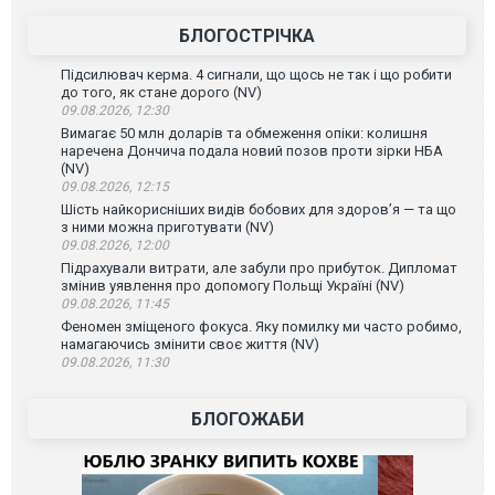
БЛОГОСТРІЧКА
Підсилювач керма. 4 сигнали, що щось не так і що робити
до того, як стане дорого (NV)
09.08.2026, 12:30
Вимагає 50 млн доларів та обмеження опіки: колишня
наречена Дончича подала новий позов проти зірки НБА
(NV)
09.08.2026, 12:15
Шість найкорисніших видів бобових для здоров’я — та що
з ними можна приготувати (NV)
09.08.2026, 12:00
Підрахували витрати, але забули про прибуток. Дипломат
змінив уявлення про допомогу Польщі Україні (NV)
09.08.2026, 11:45
Феномен зміщеного фокуса. Яку помилку ми часто робимо,
намагаючись змінити своє життя (NV)
09.08.2026, 11:30
БЛОГОЖАБИ