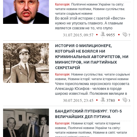
Категорія:
Політичні новини України та світу:
читати новини політики
,
Новини суспільства:
читати соціальні новини
Во всей этой истории с газетой «Вести»
нужно не упускать главного. А главным
является совсем не то, что глупо
оправдывавшегося Гужву поменяли на
•
•
31.07.2015, 09:57
9955
7
жену ...
ИСТОРИЯ О МИЛИЦИОНЕРЕ,
КОТОРЫЙ НЕ БОЯЛСЯ НИ
КРИМИНАЛЬНЫХ АВТОРИТЕТОВ, НИ
МИНИСТРОВ, НИ ПАРТИЙНЫХ
СЕКРЕТАРЕЙ
Категорія:
Новини суспільства: читати соціальні
новини
,
Новини історії: читати історичні новини
Член горисполкома херсонского горсовета
Александр Юсифов - человек в городе
широко известный. Полковник милиции в
отставке, бывший первый заместитель ...
•
•
30.07.2015, 23:45
3780
3
БАНДИТСКИЙ ПУТЕНБУРГ. ТОП-5
ВЕЛИЧАЙШИХ ДЕЛ ПУТИНА
Категорія:
Новини історії: читати історичні
новини
,
Політичні новини України та світу:
читати новини політики
,
Новини в світі: читати