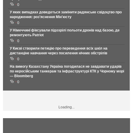
0
У яких випадках доведеться замінити радянське свідоцтво про
народження: роз'яснення Мін'юсту
0
У Німеччині фіксували підозрілі польоти дронів над базою, де
ремонтують Patriot
0
У Києві створили петицію про переведення всіх шкіл на
дистанціне навчання через посилення нічних обстрілів
0
На вимогу Казахстану Україна погодилася не завдавати ударів
по неросійським танкерам та інфраструктурі КТК у Чорному морі
— Bloomberg
0
Loading...