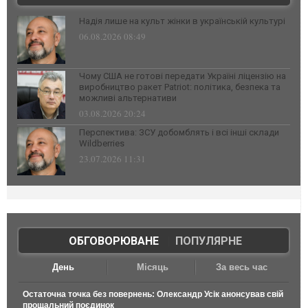
Надія лише на культ жінки в українській культурі
06.08.2026 08:49
Чому США не готові передати Україні ліцензію на
виробництво ракет Patriot: політика, безпека та
можливі альтернативи
03.08.2026 20:24
Перспектива: ЗСУ добомблять і всі інші склади
Wildberries
23.07.2026 11:31
ОБГОВОРЮВАНЕ
|
ПОПУЛЯРНЕ
День
Місяць
За весь час
Остаточна точка без повернень: Олександр Усік анонсував свій
прощальний поєдинок