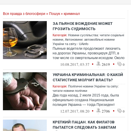
Вся правда з блогосфери
»
Пошук
» криминал
ЗА ПЬЯНОЕ ВОЖДЕНИЕ МОЖЕТ
ГРОЗИТЬ СУДИМОСТЬ
Категорія:
Новини суспільства: читати соціальні
новини
,
Автоновини: автомобільні новини
України та світу.- UAinfo
Пьяные водители продолжают лихачить
на дорогах Украины, провоцируя ДТП, в
том числе со смертельным исходом. Около
года назад вступил в силу закон об у...
•
•
10.08.2017, 03:37
2619
0
УКРАИНА КРИМИНАЛЬНАЯ: О КАКОЙ
СТАТИСТИКЕ МОЛЧИТ ВЛАСТЬ?
Категорія:
Політичні новини України та світу:
читати новини політики
Два года назад, 2 июля 2015 года, была
официально создана Национальная
полиция Украина — тогда Президент
подписал соответствующий закон.
•
•
12.07.2017, 08:20
2706
0
КРЕПКИЙ ПАЦАН. КАК ФИЛАТОВ
ПЫТАЕТСЯ СЛЕДОВАТЬ ЗАВЕТАМ