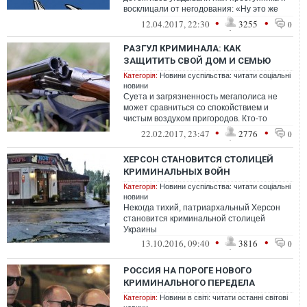
восклицали от негодования: «Ну это же
элементарно!»
•
•
12.04.2017, 22:30
3255
0
РАЗГУЛ КРИМИНАЛА: КАК
ЗАЩИТИТЬ СВОЙ ДОМ И СЕМЬЮ
Категорія:
Новини суспільства: читати соціальні
новини
Суета и загрязненность мегаполиса не
может сравниться со спокойствием и
чистым воздухом пригородов. Кто-то
изначально строит жилье "на природе",
•
•
22.02.2017, 23:47
2776
0
кто-т...
ХЕРСОН СТАНОВИТСЯ СТОЛИЦЕЙ
КРИМИНАЛЬНЫХ ВОЙН
Категорія:
Новини суспільства: читати соціальні
новини
Некогда тихий, патриархальный Херсон
становится криминальной столицей
Украины
•
•
13.10.2016, 09:40
3816
0
РОССИЯ НА ПОРОГЕ НОВОГО
КРИМИНАЛЬНОГО ПЕРЕДЕЛА
Категорія:
Новини в світі: читати останні світові