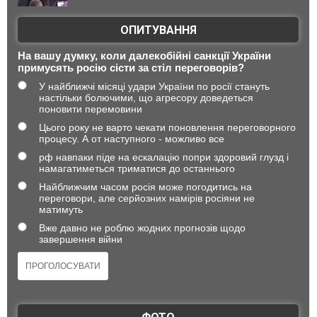
ОПИТУВАННЯ
На вашу думку, коли далекобійні санкції України
примусять росію сісти за стіл переговорів?
У найближчі місяці удари України по росії стануть
настільки болючими, що агресору доведеться
поновити перемовини
Цього року не варто чекати поновлення переговорного
процесу. А от наступного - можливо все
рф навпаки піде на ескалацію попри здоровий глузд і
намагатиметься триматися до останнього
Найближчим часом росія може погодитись на
переговори, але серйозних намірів росіяни не
матимуть
Вже давно не роблю жодних прогнозів щодо
завершення війни