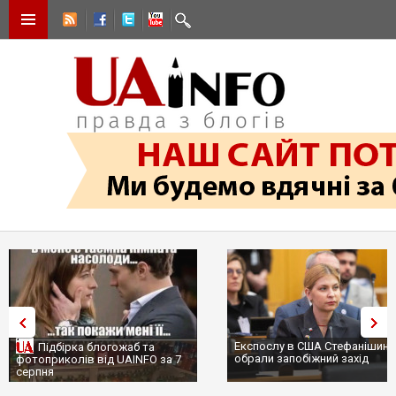
Експослу в США Стефанішині
Підбірка блогожаб та
обрали запобіжний захід
фотоприколів від UAINFO за 7
серпня