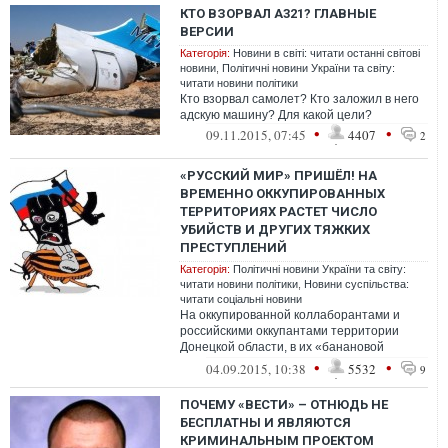
КТО ВЗОРВАЛ А321? ГЛАВНЫЕ
ВЕРСИИ
Категорія:
Новини в світі: читати останні світові
новини
,
Політичні новини України та світу:
читати новини політики
Кто взорвал самолет? Кто заложил в него
адскую машину? Для какой цели?
•
•
09.11.2015, 07:45
4407
2
«РУССКИЙ МИР» ПРИШЁЛ! НА
ВРЕМЕННО ОККУПИРОВАННЫХ
ТЕРРИТОРИЯХ РАСТЕТ ЧИСЛО
УБИЙСТВ И ДРУГИХ ТЯЖКИХ
ПРЕСТУПЛЕНИЙ
Категорія:
Політичні новини України та світу:
читати новини політики
,
Новини суспільства:
читати соціальні новини
На оккупированной коллаборантами и
российскими оккупантами территории
Донецкой области, в их «банановой
республике» царит криминал и беспредел
•
•
04.09.2015, 10:38
5532
9
– расте...
ПОЧЕМУ «ВЕСТИ» – ОТНЮДЬ НЕ
БЕСПЛАТНЫ И ЯВЛЯЮТСЯ
КРИМИНАЛЬНЫМ ПРОЕКТОМ