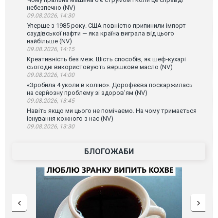
небезпечно (NV)
09.08.2026, 14:30
Уперше з 1985 року. США повністю припинили імпорт
саудівської нафти — яка країна виграла від цього
найбільше (NV)
09.08.2026, 14:15
Креативність без меж. Шість способів, як шеф-кухарі
сьогодні використовують вершкове масло (NV)
09.08.2026, 14:00
«Зробила 4 уколи в коліно». Дорофєєва поскаржилась
на серйозну проблему зі здоров’ям (NV)
09.08.2026, 13:45
Навіть якщо ми цього не помічаємо. На чому тримається
існування кожного з нас (NV)
09.08.2026, 13:30
БЛОГОЖАБИ