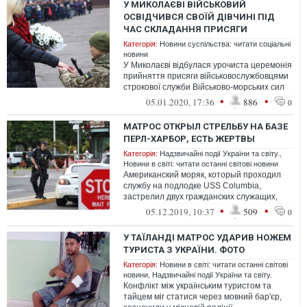
У МИКОЛАЄВІ ВІЙСЬКОВИЙ
ОСВІДЧИВСЯ СВОЇЙ ДІВЧИНІ ПІД
ЧАС СКЛАДАННЯ ПРИСЯГИ
Категорія:
Новини суспільства: читати соціальні
новини
У Миколаєві відбулася урочиста церемонія
прийняття присяги військовослужбовцями
строкової служби Військово-морських сил
України, під час якої військов...
•
•
05.01.2020, 17:36
886
0
МАТРОС ОТКРЫЛ СТРЕЛЬБУ НА БАЗЕ
ПЕРЛ-ХАРБОР, ЕСТЬ ЖЕРТВЫ
Категорія:
Надзвичайні події України та світу.
,
Новини в світі: читати останні світові новини
Американский моряк, который проходил
службу на подлодке USS Columbia,
застрелил двух гражданских служащих,
после чего покончил жизнь самоубийством
•
•
05.12.2019, 10:37
509
0
на ...
У ТАЇЛАНДІ МАТРОС УДАРИВ НОЖЕМ
ТУРИСТА З УКРАЇНИ. ФОТО
Категорія:
Новини в світі: читати останні світові
новини
,
Надзвичайні події України та світу.
Конфлікт між українським туристом та
тайцем міг статися через мовний бар'єр,