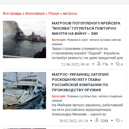
Вся правда з блогосфери
»
Пошук
» матросы
МАТРОСІВ ПОТОПЛЕНОГО КРЕЙСЕРА
"МОСКВА" ГОТУЮТЬСЯ ПОВТОРНО
КИНУТИ НА ВІЙНУ – ЗМІ
Категорія:
Новини в світі: читати останні світові
новини
Зараз строковики утримуються на
сторожовому кораблі "Ладний". Корабель
потребує ремонту і не дуже придатний для
походів.
•
•
21.06.2022, 09:41
776
0
МАТРОС-УКРАИНЕЦ ЗАТОПИЛ
РОСКОШНУЮ ЯХТУ ГЛАВЫ
РОССИЙСКОЙ КОМПАНИИ ПО
ПРОИЗВОДСТВУ ОРУЖИЯ
Категорія:
Новини суспільства: читати соціальні
новини
На Майорке матрос-украинец, работавший
на яхте российского коррупционера
Александра Михеева – одного из
директоров компании по производству
•
•
28.02.2022, 01:34
3288
1
оружия "Ро...