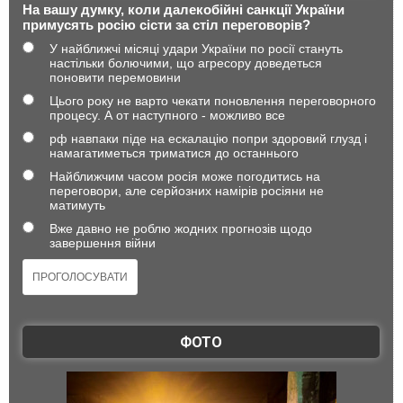
На вашу думку, коли далекобійні санкції України
примусять росію сісти за стіл переговорів?
У найближчі місяці удари України по росії стануть
настільки болючими, що агресору доведеться
поновити перемовини
Цього року не варто чекати поновлення переговорного
процесу. А от наступного - можливо все
рф навпаки піде на ескалацію попри здоровий глузд і
намагатиметься триматися до останнього
Найближчим часом росія може погодитись на
переговори, але серйозних намірів росіяни не
матимуть
Вже давно не роблю жодних прогнозів щодо
завершення війни
ФОТО