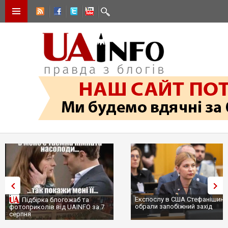
Експослу в США Стефанішині
Підбірка блогожаб та
обрали запобіжний захід
фотоприколів від UAINFO за 7
серпня