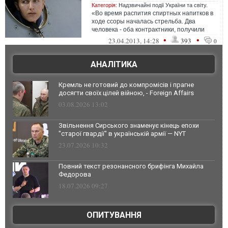
Категорія:
Надзвичайні події України та світу.
«Во время распития спиртных напитков в
ходе ссоры началась стрельба. Два
человека - оба контрактники, получили
ранения. Стрелявший - их сослужив...
•
•
23.04.2013, 14:28
393
0
АНАЛІТИКА
Кремль не готовий до компромісів і прагне
досягти своїх цілей війною, - Foreign Affairs
03.08.2026 13:02
Звільнення Сирського знаменує кінець епохи
"старої гвардії" в українській армії — NYT
23.07.2026 10:32
Повний текст резонансного брифінга Михайла
Федорова
18.07.2026 09:27
ОПИТУВАННЯ