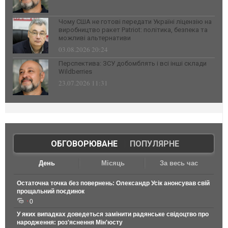
Чому США не готові передати Україні ліцензію на
виробництво ракет Patriot: політика, безпека та
можливі альтернативи
03.08.2026 20:24
Перспектива: ЗСУ добомблять і всі інші склади
Wildberries
23.07.2026 11:31
ОБГОВОРЮВАНЕ
|
ПОПУЛЯРНЕ
День
Місяць
За весь час
Остаточна точка без повернень: Олександр Усік анонсував свій
прощальний поєдинок
0
У яких випадках доведеться замінити радянське свідоцтво про
народження: роз'яснення Мін'юсту