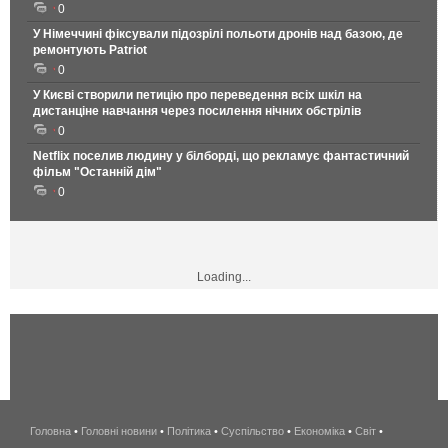
0
У Німеччині фіксували підозрілі польоти дронів над базою, де
ремонтують Patriot
0
У Києві створили петицію про переведення всіх шкіл на
дистанціне навчання через посилення нічних обстрілів
0
Netflix поселив людину у білборді, що рекламує фантастичний
фільм "Останній дім"
0
Loading...
Головна
•
Головні новини
•
Політика
•
Суспільство
•
Економіка
беспроводной
•
Світ
•