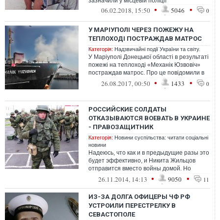
зазначили у місцевій поліції
•
•
06.02.2018, 15:50
5046
0
У МАРІУПОЛІ ЧЕРЕЗ ПОЖЕЖУ НА
ТЕПЛОХОДІ ПОСТРАЖДАВ МАТРОС
Категорія:
Надзвичайні події України та світу.
У Маріуполі Донецької області в результаті
пожежі на теплоході «Механік Юзвовіч»
постраждав матрос. Про це повідомили в
прес-службі Державної служби з...
•
•
26.08.2017, 00:50
1433
0
РОССИЙСКИЕ СОЛДАТЫ
ОТКАЗЫВАЮТСЯ ВОЕВАТЬ В УКРАИНЕ
- ПРАВОЗАЩИТНИК
Категорія:
Новини суспільства: читати соціальні
новини
Надеюсь, что как и в предыдущие разы это
будет эффективно, и Никита Жильцов
отправится вместо войны домой. Но
сколько таких Никит Жильцовых уже
•
•
26.11.2014, 14:13
9050
11
погибл...
ИЗ-ЗА ДОЛГА ОФИЦЕРЫ ЧФ РФ
УСТРОИЛИ ПЕРЕСТРЕЛКУ В
СЕВАСТОПОЛЕ