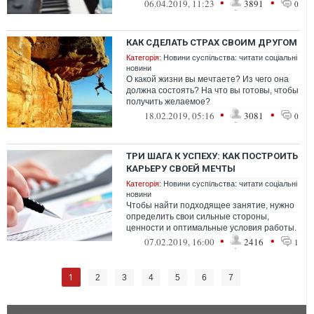
•
•
06.04.2019, 11:23
3891
0
КАК СДЕЛАТЬ СТРАХ СВОИМ ДРУГОМ
Категорія:
Новини суспільства: читати соціальні
новини
О какой жизни вы мечтаете? Из чего она
должна состоять? На что вы готовы, чтобы
получить желаемое?
•
•
18.02.2019, 05:16
3081
0
ТРИ ШАГА К УСПЕХУ: КАК ПОСТРОИТЬ
КАРЬЕРУ СВОЕЙ МЕЧТЫ
Категорія:
Новини суспільства: читати соціальні
новини
Чтобы найти подходящее занятие, нужно
определить свои сильные стороны,
ценности и оптимальные условия работы.
•
•
07.02.2019, 16:00
2416
1
1
2
3
4
5
6
7