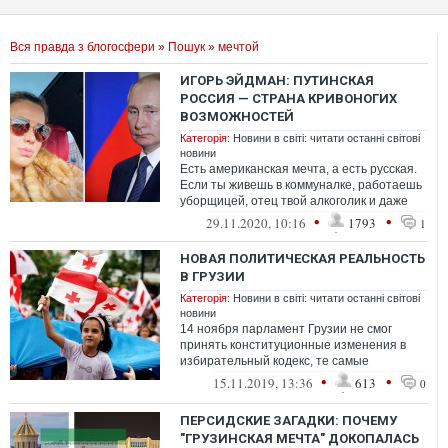
Вся правда з блогосфери
»
Пошук
» мечтой
ИГОРЬ ЭЙДМАН: ПУТИНСКАЯ
РОССИЯ — СТРАНА КРИВОНОГИХ
ВОЗМОЖНОСТЕЙ
Категорія:
Новини в світі: читати останні світові
новини
Есть американская мечта, а есть русская.
Если ты живешь в коммуналке, работаешь
уборщицей, отец твой алкоголик и даже
фамилия твоя Кривоногих - не отч...
•
•
29.11.2020, 10:16
1793
1
НОВАЯ ПОЛИТИЧЕСКАЯ РЕАЛЬНОСТЬ
В ГРУЗИИ
Категорія:
Новини в світі: читати останні світові
новини
14 ноября парламент Грузии не смог
принять конституционные изменения в
избирательный кодекс, те самые
изменения, которые власти пообещали
•
•
15.11.2019, 13:36
613
0
рассерженным...
ПЕРСИДСКИЕ ЗАГАДКИ: ПОЧЕМУ
"ГРУЗИНСКАЯ МЕЧТА" ДОКОПАЛАСЬ