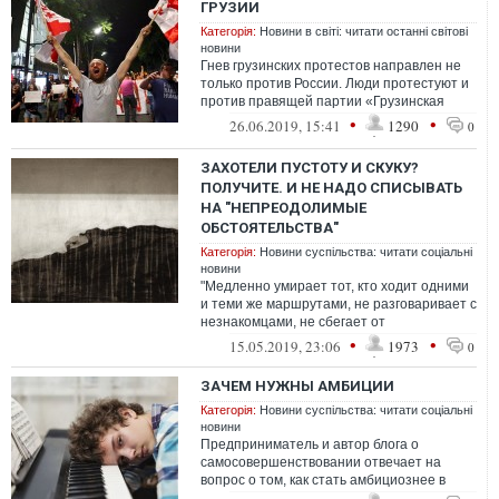
ГРУЗИИ
Категорія:
Новини в світі: читати останні світові
новини
Гнев грузинских протестов направлен не
только против России. Люди протестуют и
против правящей партии «Грузинская
мечта», которая стремительно теряет ...
•
•
26.06.2019, 15:41
1290
0
ЗАХОТЕЛИ ПУСТОТУ И СКУКУ?
ПОЛУЧИТЕ. И НЕ НАДО СПИСЫВАТЬ
НА "НЕПРЕОДОЛИМЫЕ
ОБСТОЯТЕЛЬСТВА"
Категорія:
Новини суспільства: читати соціальні
новини
"Медленно умирает тот, кто ходит одними
и теми же маршрутами, не разговаривает с
незнакомцами, не сбегает от
благоразумных советов, и т.д.".
•
•
15.05.2019, 23:06
1973
0
ЗАЧЕМ НУЖНЫ АМБИЦИИ
Категорія:
Новини суспільства: читати соціальні
новини
Предприниматель и автор блога о
самосовершенствовании отвечает на
вопрос о том, как стать амбициознее в
жизни