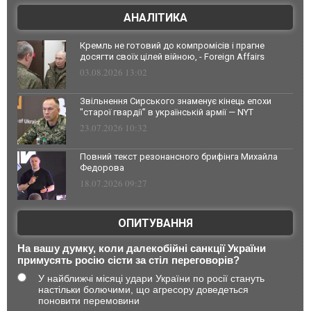
АНАЛІТИКА
Кремль не готовий до компромісів і прагне
досягти своїх цілей війною, - Foreign Affairs
03.08.2026 13:02
Звільнення Сирського знаменує кінець епохи
"старої гвардії" в українській армії — NYT
23.07.2026 10:32
Повний текст резонансного брифінга Михайла
Федорова
18.07.2026 09:27
ОПИТУВАННЯ
На вашу думку, коли далекобійні санкції України
примусять росію сісти за стіл переговорів?
У найближчі місяці удари України по росії стануть
настільки болючими, що агресору доведеться
поновити перемовини