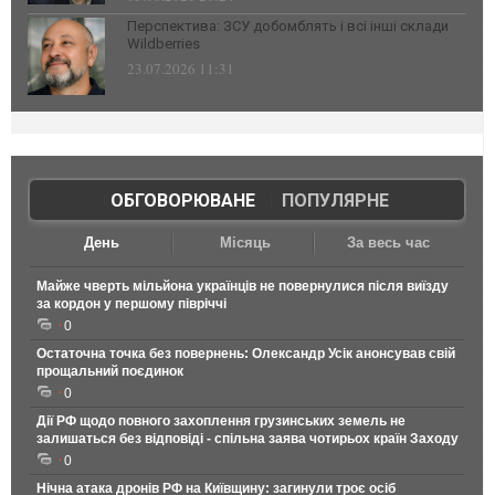
Перспектива: ЗСУ добомблять і всі інші склади
Wildberries
23.07.2026 11:31
ОБГОВОРЮВАНЕ
|
ПОПУЛЯРНЕ
День
Місяць
За весь час
Майже чверть мільйона українців не повернулися після виїзду
за кордон у першому півріччі
0
Остаточна точка без повернень: Олександр Усік анонсував свій
прощальний поєдинок
0
Дії РФ щодо повного захоплення грузинських земель не
залишаться без відповіді - спільна заява чотирьох країн Заходу
0
Нічна атака дронів РФ на Київщину: загинули троє осіб