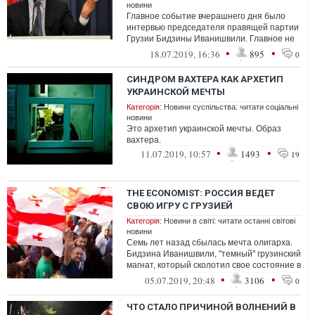
новини
Главное событие вчерашнего дня было
интервью председателя правящей партии
Грузии Бидзины Иванишвили. Главное не
потому что оно что-то меняет, а потому...
•
•
18.07.2019, 16:36
895
0
СИНДРОМ ВАХТЕРА КАК АРХЕТИП
УКРАИНСКОЙ МЕЧТЫ
Категорія:
Новини суспільства: читати соціальні
новини
Это архетип украинской мечты. Образ
вахтера.
•
•
11.07.2019, 10:57
1493
19
THE ECONOMIST: РОССИЯ ВЕДЕТ
СВОЮ ИГРУ C ГРУЗИЕЙ
Категорія:
Новини в світі: читати останні світові
новини
Семь лет назад сбылась мечта олигарха.
Бидзина Иванишвили, "темный" грузинский
магнат, который сколотил свое состояние в
России, организовал захват св...
•
•
05.07.2019, 20:48
3106
0
ЧТО СТАЛО ПРИЧИНОЙ ВОЛНЕНИЙ В