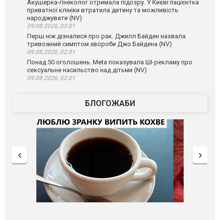
Акушерка-гінеколог отримала підозру. У Києві пацієнтка
приватної клініки втратила дитину та можливість
народжувати (NV)
09.08.2026, 03:01
Перш ніж дізналися про рак. Джилл Байден назвала
тривожний симптом хвороби Джо Байдена (NV)
09.08.2026, 02:31
Понад 50 оголошень. Meta показувала ШІ-рекламу про
сексуальне насильство над дітьми (NV)
09.08.2026, 02:01
БЛОГОЖАБИ