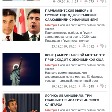
•
•
04.09.2019, 11:23
675
0
ПАРЛАМЕНТСКИЕ ВЫБОРЫ В
ГРУЗИИ: ЕЩЕ ОДНО СРАЖЕНИЕ
СААКАШВИЛИ С ИВАНИШВИЛИ?
Категорія:
Новини в світі: читати останні світові
новини
Парламентские выборы в Грузии
запланированы на осень 2020 года.
Правящая «Грузинская мечта»
рассчитывает до того времени утвердить
•
•
23.08.2019, 18:20
1012
0
поправки в Конститу...
КОНЕЦ АМЕРИКАНСКОЙ МЕЧТЫ: ЧТО
ПРОИСХОДИТ С ЭКОНОМИКОЙ США
Категорія:
Новини в світі: читати останні світові
новини
Настало время признать, что
американская мечта мертва. Её базовые
условия – сильный, постоянный рост
экономики и меритократия,
•
•
19.08.2019, 14:26
4248
5
структурированная так, ...
ЛОГИКА ИВАНИШВИЛИ: ТРИ
ГЛАВНЫХ ТЕЗИСА ГРУЗИНСКОГО
ОЛИГАРХА
Категорія:
Новини в світі: читати останні світові