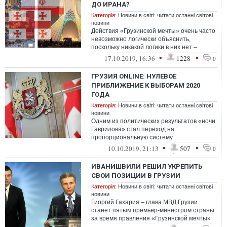
ДО ИРАНА?
Категорія:
Новини в світі: читати останні світові
новини
Действия «Грузинской мечты» очень часто
невозможно логически объяснить,
поскольку никакой логики в них нет –
правящая партия, вернее ее
•
•
17.10.2019, 16:36
1228
0
единственная и...
ГРУЗИЯ ONLINE: НУЛЕВОЕ
ПРИБЛИЖЕНИЕ К ВЫБОРАМ 2020
ГОДА
Категорія:
Новини в світі: читати останні світові
новини
Одним из политических результатов «ночи
Гаврилова» стал переход на
пропорциональную систему
парламентских выборов с 0% порогом.
•
•
10.10.2019, 21:13
507
0
ИВАНИШВИЛИ РЕШИЛ УКРЕПИТЬ
СВОИ ПОЗИЦИИ В ГРУЗИИ
Категорія:
Новини в світі: читати останні світові
новини
Гиоргий Гахария – глава МВД Грузии
станет пятым премьер-министром страны
за время правления «Грузинской мечты»
(ГМ).