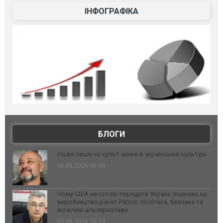
ІНФОГРАФІКА
БЛОГИ
Надія лише на культ жінки в українській культурі
06.08.2026 08:49
Чому США не готові передати Україні ліцензію на
виробництво ракет Patriot: політика, безпека та
можливі альтернативи
03.08.2026 20:24