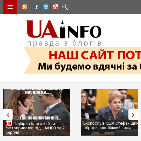
Експослу в США Стефанішині
Підбірка блогожаб та
обрали запобіжний захід
фотоприколів від UAINFO за 7
серпня