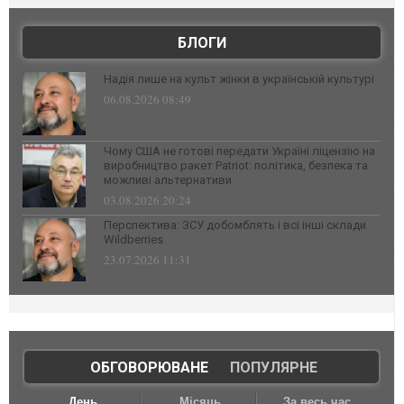
БЛОГИ
Надія лише на культ жінки в українській культурі
06.08.2026 08:49
Чому США не готові передати Україні ліцензію на
виробництво ракет Patriot: політика, безпека та
можливі альтернативи
03.08.2026 20:24
Перспектива: ЗСУ добомблять і всі інші склади
Wildberries
23.07.2026 11:31
ОБГОВОРЮВАНЕ
|
ПОПУЛЯРНЕ
День
Місяць
За весь час