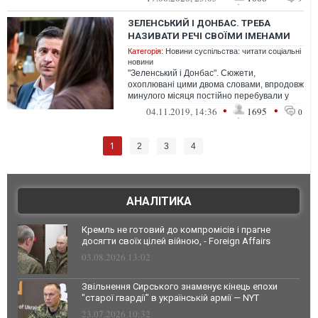
ЗЕЛЕНСЬКИЙ І ДОНБАС. ТРЕБА
НАЗИВАТИ РЕЧІ СВОЇМИ ІМЕНАМИ
Категорія:
Новини суспільства: читати соціальні
новини
"Зеленський і Донбас". Сюжети,
охоплювані цими двома словами, впродовж
минулого місяця постійно перебували у
фокусі уваги політиків і журналістів
•
•
04.11.2019, 14:36
1695
0
1
2
3
4
АНАЛІТИКА
Кремль не готовий до компромісів і прагне
досягти своїх цілей війною, - Foreign Affairs
03.08.2026 13:02
Звільнення Сирського знаменує кінець епохи
"старої гвардії" в українській армії — NYT
23.07.2026 10:32