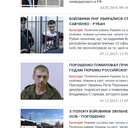
ликвидировать в РФ.
24.02.2016, 09:1
БОЙОВИКИ ЛНР ЗБИРАЛИСЯ С
САВЧЕНКО - РУБАН
Категорія:
Політичні новини України та с
політики
,
Новини суспільства: читати со
Рубан зазначив, що, за наданими й
республіки входили близько 15 офіце
осіб, які проголосували за те, щоб не
07.12.2015, 13:5
ПОРОШЕНКО ПОМИЛОВАЛ ПРИГ
ГОДАМ ТЮРЬМЫ РОССИЙСКОГ
Категорія:
Політичні новини України та с
політики
,
Новини в світі: читати останні 
Президент Украины Петр Порошенко
декабря, подписал указ о помилов
Владимира Старкова, которого ран
Донецкой...
01.12.2015, 11:0
З ПОЛОНУ БОЙОВИКІВ ЗВІЛЬНЕ
ОСІБ - ПОРОШЕНКО
Категорія:
Новини суспільства: читати с
Політичні новини України та світу: чита