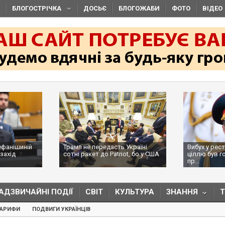
БЛОГОСТРІЧКА
ДОСЬЄ
БЛОГОЖАБИ
ФОТО
ВІДЕО
ефанішиній
Трамп не передасть Україні
Вибух у рес
захід
сотні ракет до Patriot, бо у США
ціллю був г
...
пр...
АДЗВИЧАЙНІ ПОДІЇ
СВІТ
КУЛЬТУРА
ЗНАННЯ
ТАРИФИ
ПОДВИГИ УКРАЇНЦІВ