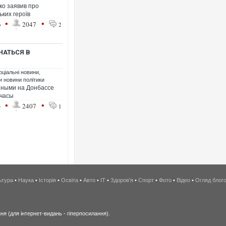
о заявив про
ьких героїв
•
•
6
2047
2
АТЬСЯ В
оціальні новини
,
ти новини політики
нными на Донбассе
 часы
•
•
3
2407
1
ьтура
•
Наука
•
Історія
•
Освіта
•
Авто
•
IT
•
Здоров'я
•
Спорт
•
Фото
•
Відео
•
Огляд блог
я (для інтернет-видань - гіперпосилання).