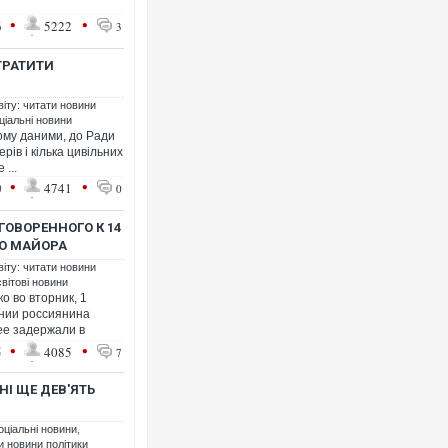
•
•
6
5222
3
ТРАТИТИ
віту: читати новини
ціальні новини
ому даними, до Ради
рів і кілька цивільних
 ...
•
•
0
4741
0
ОВОРЕННОГО К 14
О МАЙОРА
віту: читати новини
світові новини
 во вторник, 1
ании россиянина
ее задержали в
•
•
5
4085
7
НІ ЩЕ ДЕВ'ЯТЬ
оціальні новини
,
ти новини політики