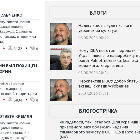
БЛОГИ
К САВЧЕНКО
віту: читати новини
Надія лише на культ жінки в
ціальні новини
українській культурі
Надежда Савченко
попавших в плен или
06.08.2026 08:49
ы,
•
•
2
3188
0
Чому США не готові передати
Україні ліцензію на виробництв
ракет Patriot: політика, безпека 
можливі альтернативи
КИЙ БЫЛ ПОХИЩЕН
ОРИИ.
03.08.2026 20:24
Перспектива: ЗСУ добомблять і
оціальні новини
всі інші склади Wildberries
ли похищены,
23.07.2026 11:31
рованной территории
•
•
8
3934
0
БЛОГОСТРІЧКА
 ОТВЕТА КРЕМЛЯ
Як гадалося, так і сталося. Для українців
віту: читати новини
призовного віку обмежили надання
ціальні новини
тимчасового захисту в ЄС — що варто зн
чески отказались
(NV)
одняли ставку" -