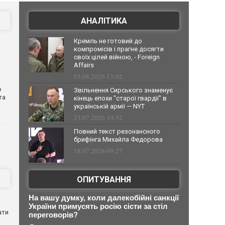
АНАЛІТИКА
Кремль не готовий до
компромісів і прагне досягти
своїх цілей війною, - Foreign
Affairs
03.08.2026 13:02
о
Звільнення Сирського знаменує
та
кінець епохи "старої гвардії" в
українській армії — NYT
23.07.2026 10:32
Повний текст резонансного
брифінга Михайла Федорова
18.07.2026 09:27
ОПИТУВАННЯ
На вашу думку, коли далекобійні санкції
України примусять росію сісти за стіл
ати
переговорів?