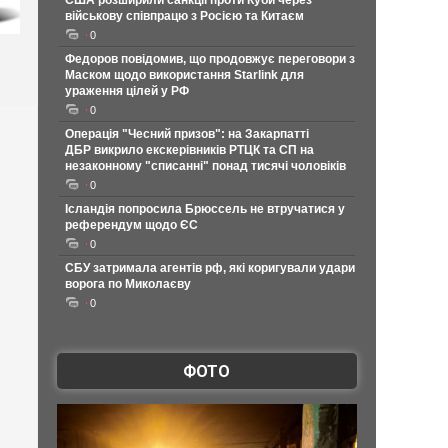
США розширили санкції проти Куби через
військову співпрацю з Росією та Китаєм
0
Федоров повідомив, що продовжує переговори з
Маском щодо використання Starlink для
ураження цілей у РФ
0
Операція "Чесний призов": на Закарпатті
ДБР викрило екскерівників РТЦК та СП на
незаконному "списанні" понад тисячі чоловіків
0
Ісландія попросила Брюссель не втручатися у
референдум щодо ЄС
0
СБУ затримала агентів рф, які коригували удари
ворога по Миколаєву
0
ФОТО