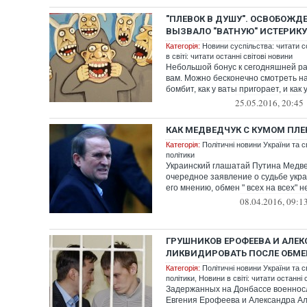
"ПЛЕВОК В ДУШУ". ОСВОБОЖ
ВЫЗВАЛО "ВАТНУЮ" ИСТЕРИКУ
Категорія:
Новини суспільства: читати с
в світі: читати останні світові новини
Небольшой бонус к сегодняшней р
вам. Можно бесконечно смотреть на 
бомбит, как у ваты пригорает, и как 
25.05.2016, 20:45
КАК МЕДВЕДЧУК С КУМОМ ПЛ
Категорія:
Політичні новини України та с
політики
Украинский глашатай Путина Медве
очередное заявление о судьбе укр
его мнению, обмен " всех на всех" н
08.04.2016, 09:1
ГРУШНИКОВ ЕРОФЕЕВА И АЛЕ
ЛИКВИДИРОВАТЬ ПОСЛЕ ОБМЕ
Категорія:
Політичні новини України та с
політики
,
Новини в світі: читати останні 
Задержанных на Донбассе военнос
Евгения Ерофеева и Александра Ал