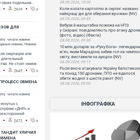
08.08.2026, 10:00
 своих подельник...
•
•
6
2919
Коли копати картоплю в серпні: названо
0
найкращі дні для збирання врожаю (NV)
08.08.2026, 09:45
Вибухи й масштабна пожежа на НПЗ
ЫЗОВ ДЛЯ
у Сизрані: повідомляють про атаку дроні
(фото, відео) (Факти)
віту: читати новини
08.08.2026, 09:30
ціальні новини
,
Новини
10 млн доларів за «Руку Бога»: легендарн
м’яч, яким Марадона забив гол на чемпіон
ле оккупации или
світу, виставили на аукціон (NV)
и длительный
08.08.2026, 09:15
ства. Не стоит никем
Росія вночі атакувала Україну балістико
•
•
5
2645
0
та понад 150 дронами, ППО не вдалося
збити жодної з шести ракет (NV)
ПРОЦЕСС ОБМЕНА
08.08.2026, 09:00
віту: читати новини
ІНФОГРАФІКА
тигнутых с
спублик «ДНР» и
Трехсторонней
•
•
1
2472
0
 - ТАНДИТ УЛИЧИЛ
 ОБМЕНА