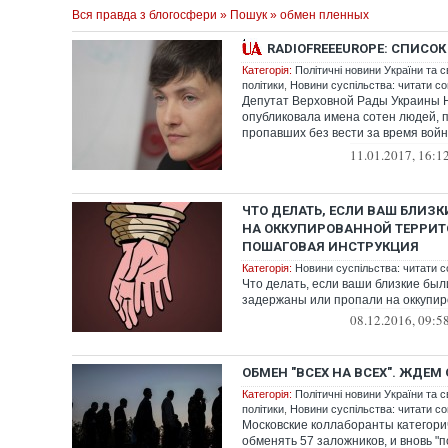
Вся правда з блогосфери
»
Пошук
» обмен пленных
RADIOFREEEUROPE: СПИСО
Категорія:
Політичні новини України та с
політики
,
Новини суспільства: читати со
Депутат Верховной Рады Украины 
опубликовала имена сотен людей, 
пропавших без вести за время войн
продолжающейся...
11.01.2017, 16:1
ЧТО ДЕЛАТЬ, ЕСЛИ ВАШ БЛИЗ
НА ОККУПИРОВАННОЙ ТЕРРИТ
ПОШАГОВАЯ ИНСТРУКЦИЯ
Категорія:
Новини суспільства: читати с
Что делать, если ваши близкие бы
задержаны или пропали на оккупи
08.12.2016, 09:5
ОБМЕН "ВСЕХ НА ВСЕХ". ЖДЕМ
Категорія:
Політичні новини України та с
політики
,
Новини суспільства: читати со
Московские коллаборанты категори
обменять 57 заложников, и вновь "п