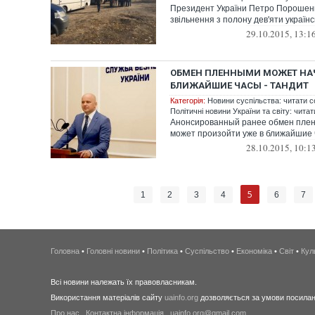
Президент України Петро Порошенк
звільнення з полону дев'яти українс
29.10.2015, 13:1
ОБМЕН ПЛЕННЫМИ МОЖЕТ НАЧ
БЛИЖАЙШИЕ ЧАСЫ - ТАНДИТ
Категорія:
Новини суспільства: читати с
Політичні новини України та світу: чита
Анонсированный ранее обмен пле
может произойти уже в ближайшие
28.10.2015, 10:1
5
1
2
3
4
6
7
Головна
•
Головні новини
•
Політика
•
Суспільство
•
Економіка
•
Світ
•
Кул
Всі новини належать їх правовласникам.
Використання матеріалів сайту
uainfo.org
дозволяється за умови посиланн
Про нас
.
Контактна інформація
.
uainfo.org@gmail.com