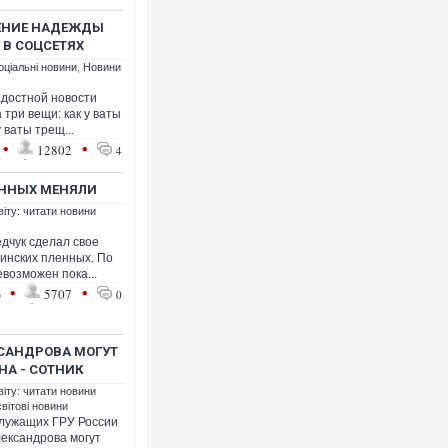
ДЕНИЕ НАДЕЖДЫ
 В СОЦСЕТЯХ
оціальні новини
,
Новини
адостной новости
три вещи: как у ваты
Ворог завдав комбінованого у
у ваты трещ...
двоє поранених. Ще десятеро
•
•
після атаки БПЛА по ринку на 
12802
4
ЕННЫХ МЕНЯЛИ
віту: читати новини
дчук сделал свое
аинских пленных. По
евозможен пока...
•
•
3
5707
0
КСАНДРОВА МОГУТ
НА - СОТНИК
Вже вивели на тести: Ferrari 
віту: читати новини
позашляховика Purosangue. В
світові новини
лужащих ГРУ России
ександрова могут