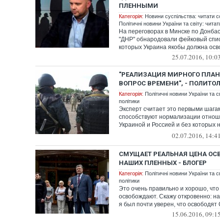
ПЛЕННЫМИ
Категорія:
Новини суспільства: читати с
Політичні новини України та світу: чита
На переговорах в Минске по Донба
"ДНР" обнародовали фейковый спис
которых Украина якобы должна осв
25.07.2016, 10:0
"РЕАЛИЗАЦИЯ МИРНОГО ПЛАН
ВОПРОС ВРЕМЕНИ", - ПОЛИТО
Категорія:
Політичні новини України та с
політики
Эксперт считает это первыми шага
способствуют нормализации отно
Украиной и Россией и без которых 
урегулирование н...
02.07.2016, 14:4
СМУЩАЕТ РЕАЛЬНАЯ ЦЕНА О
НАШИХ ПЛЕННЫХ - БЛОГЕР
Категорія:
Політичні новини України та с
політики
Это очень правильно и хорошо, что
освобождают. Скажу откровенно: на
я был почти уверен, что освободят С
15.06.2016, 09:1