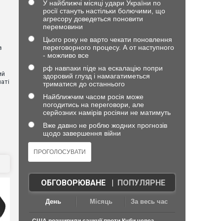
У найближчі місяці удари України по
росії стануть настільки болючими, що
агресору доведеться поновити
перемовини
Цього року не варто чекати поновлення
переговорного процесу. А от наступного
в
- можливо все
рф навпаки піде на ескалацію попри
ий
здоровий глузд і намагатиметься
аті
триматися до останнього
Найближчим часом росія може
погодитись на переговори, але
ю
серйозних намірів росіяни не матимуть
Вже давно не роблю жодних прогнозів
щодо завершення війни
ОБГОВОРЮВАНЕ
|
ПОПУЛЯРНЕ
День
Місяць
За весь час