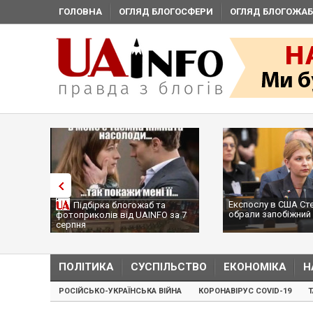
ГОЛОВНА
ОГЛЯД БЛОГОСФЕРИ
ОГЛЯД БЛОГОЖАБ
Експослу в США Ст
Підбірка блогожаб та
обрали запобіжний 
фотоприколів від UAINFO за 7
серпня
ПОЛІТИКА
СУСПІЛЬСТВО
ЕКОНОМІКА
Н
РОСІЙСЬКО-УКРАЇНСЬКА ВІЙНА
КОРОНАВІРУС COVID-19