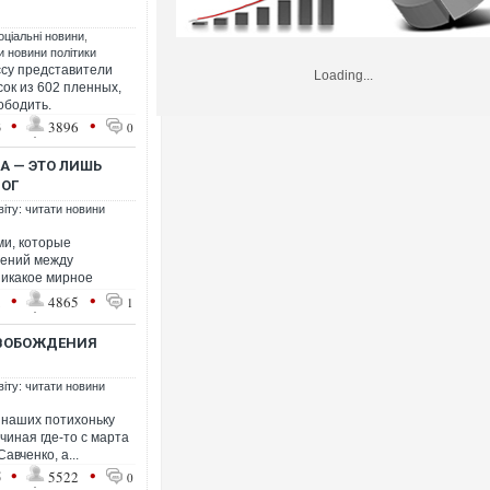
оціальні новини
,
ти новини політики
ссу представители
Loading...
ок из 602 пленных,
ободить.
•
•
3
3896
0
А — ЭТО ЛИШЬ
ЛОГ
віту: читати новини
ми, которые
шений между
никакое мирное
•
•
1
4865
1
СВОБОЖДЕНИЯ
віту: читати новини
 наших потихоньку
чиная где-то с марта
авченко, а...
•
•
5
5522
0