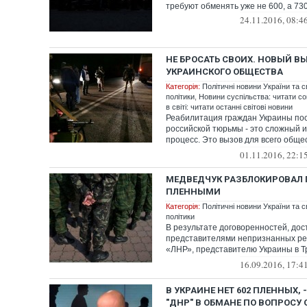
требуют обменять уже не 600, а 730
24.11.2016, 08:4
НЕ БРОСАТЬ СВОИХ. НОВЫЙ В
УКРАИНСКОГО ОБЩЕСТВА
Категорія:
Політичні новини України та с
політики
,
Новини суспільства: читати со
в світі: читати останні світові новини
Реабилитация граждан Украины пос
российской тюрьмы - это сложный 
процесс. Это вызов для всего обще
оч...
01.11.2016, 22:1
МЕДВЕДЧУК РАЗБЛОКИРОВАЛ 
ПЛЕННЫМИ
Категорія:
Політичні новини України та с
політики
В результате договоренностей, дос
представителями непризнанных ре
«ЛНР», представителю Украины в 
контактной гру...
16.09.2016, 17:4
В УКРАИНЕ НЕТ 602 ПЛЕННЫХ,
"ДНР" В ОБМАНЕ ПО ВОПРОСУ