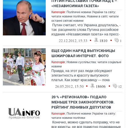
ПУТИН РАССТАВИЛ ТОЧКИ НАД Ё –
«НЕЗАВИСИМАЯ ГАЗЕТА»
Категорія:
Політичні новини України та світу:
читати новини політики
,
Новини в світі: читати
останні світові новини
Путин считает, что Украина дошутилась, -
так расценило слова Путина российское
издание «Независимая газета» на пресс-
конференции...
•
•
22.12.2012, 15:33
1810
1
ЕЩЕ ОДИН НАРЯД ВЫПУСКНИЦЫ
ШОКИРОВАЛ ИНТЕРНЕТ. ФОТО
Категорія:
Новини суспільства: читати соціальні
новини
Правда, на этот раз люди обсуждают
элегантность и красоту выпускного
платья. Как зовут красавицу — пока
не известн...
•
•
26.05.2012, 15:50
18606
12
20 % «РЕГИОНАЛОВ» ПОДАЛО
МЕНЬШЕ ТРЕХ ЗАКОНОПРОЕКТОВ.
РЕЙТИНГ ЛЕНИВЫХ ДЕПУТАТОВ
Категорія:
Політичні новини України та світу:
читати новини політики
Конечно, можно сделать поправку, что не
все юристы, не все грамотно подкованные