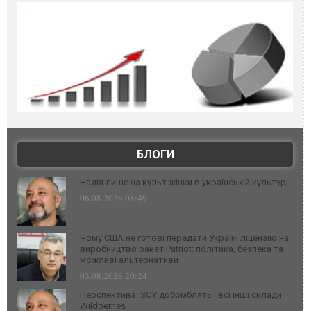
БЛОГИ
Надія лише на культ жінки в українській культурі
06.08.2026 08:49
Чому США не готові передати Україні ліцензію на
виробництво ракет Patriot: політика, безпека та
можливі альтернативи
03.08.2026 20:24
Перспектива: ЗСУ добомблять і всі інші склади
Wildberries