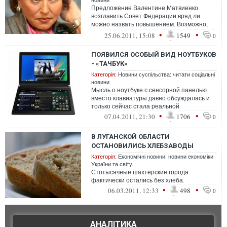
новини
Предложение Валентине Матвиенко
возглавить Совет Федерации вряд ли
можно назвать повышением. Возможно,
что это – реакция на низкий рейтинг &la...
•
•
25.06.2011, 15:08
1549
0
ПОЯВИЛСЯ ОСОБЫЙ ВИД НОУТБУКОВ
- «ТАЧБУК»
Категорія:
Новини суспільства: читати соціальні
новини
Мысль о ноутбуке с сенсорной панелью
вместо клавиатуры давно обсуждалась и
только сейчас стала реальной
•
•
07.04.2011, 21:30
1706
0
В ЛУГАНСКОЙ ОБЛАСТИ
ОСТАНОВИЛИСЬ ХЛЕБЗАВОДЫ
Категорія:
Економічні новини: новини економіки
України та світу.
Стотысячные шахтерские города
фактически остались без хлеба.
•
•
06.03.2011, 12:33
498
0
АНАЛІТИКА