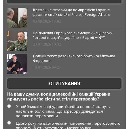
Кремль не готовий до компромісів і прагне
досягти своїх цілей війною, - Foreign Affairs
03.08.2026 13:02
Звільнення Сирського знаменує кінець епохи
"старої гвардії" в українській армії — NYT
23.07.2026 10:32
Повний текст резонансного брифінга Михайла
Федорова
18.07.2026 09:27
ОПИТУВАННЯ
На вашу думку, коли далекобійні санкції України
примусять росію сісти за стіл переговорів?
У найближчі місяці удари України по росії стануть
настільки болючими, що агресору доведеться
поновити перемовини
Цього року не варто чекати поновлення переговорного
процесу. А от наступного - можливо все