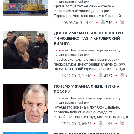
читати новини політики
Кроме того, в тот же день – среду –
состоится заседание делегации
Европарламента по связям с Украиной, в
рамках которого будет обсуждаться...
•
•
08.03.2013, 14:00
756
0
ДВЕ ПРИМЕЧАТЕЛЬНЫХ НОВОСТИ О
ТИМОШЕНКО. ГАЗ И КИЛЛЕРСКИЙ
БИЗНЕС
Категорія:
Політичні новини України та світу:
читати новини політики
Профессиональные киллеры в версии
прокуратуры имеют официальную фирму,
на счета которой официально же заходят
миллионы прямо от заказчиков.
•
•
16.02.2013, 21:10
4327
4
Руководите...
ПОЧЕМУ УКРАИНА ОЧЕНЬ НУЖНА
РОССИИ
Категорія:
Політичні новини України та світу:
читати новини політики
Чтобы это все значило? Официально,
согласно повестке дня обсуждают
спокойные темы: сотрудничество, планы, и
председательство Украины в ОБСЕ. Тем...
•
•
05.01.2013, 09:33
1196
0