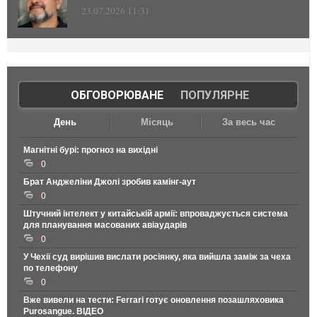
23.07.2026 11:31
ОБГОВОРЮВАНЕ
|
ПОПУЛЯРНЕ
День
Місяць
За весь час
Магнітні бурі: прогноз на вихідні
0
Брат Анджеліни Джолі зробив камінг-аут
0
Штучний інтелект у китайській армії: впроваджується система
для планування масованих авіаударів
0
У Чехії суд вирішив вислати росіянку, яка вийшла заміж за чеха
по телефону
0
Вже вивели на тести: Ferrari готує оновлення позашляховика
Purosangue. ВІДЕО