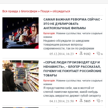
Вся правда з блогосфери
»
Пошук
» обсуждаться
САМАЯ ВАЖНАЯ РЕФОРМА СЕЙЧАС -
ЭТО НЕ ДУБЛИРОВАТЬ
АНГЛОЯЗЫЧНЫЕ ФИЛЬМЫ
Категорія:
Новини суспільства: читати соціальні
новини
Недавно обсуждали со шведским
товарищем разные вопросы
современности, так он по реформам
сказал следующее. Говорит, самая важная
•
•
05.12.2014, 16:23
9182
6
реформа сейчас - это ...
«СЕРЫЕ ЛЮДИ ПРОИЗВОДЯТ ЕДУ И
НЕНАВИСТЬ», - БЛОГЕР РАССКАЗАЛ,
ПОЧЕМУ НЕ ПОКУПАЕТ РОССИЙСКИЕ
ТОВАРЫ
Категорія:
Новини суспільства: читати соціальні
новини
Я представляю себе, как в желтой от
слепой лампочки курилке, какой-нибудь
слесарь аккуратно держит губой сигарету
Winston и обсуждает меня со сво...
•
•
04.11.2014, 21:50
5805
7