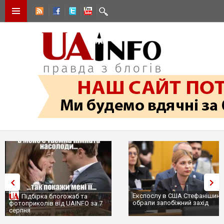
Експослу в США Стефанішині
Підбірка блогожаб та
обрали запобіжний захід
фотоприколів від UAINFO за 7
серпня