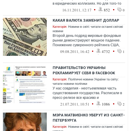
в юридических коллизиях. Но для того-то
народ избирал своих &laq...
•
•
16.11.2011, 12:17
852
0
КАКАЯ ВАЛЮТА ЗАМЕНИТ ДОЛЛАР
Категорія:
Новини в світі: читати останні світові
новини
Второй день подряд мировые фондовые
рынки демонстрируют мощное падение.
Понижение суверенного рейтинга США,
действительно ударило по рынкам акций.
•
•
09.08.2011, 16:42
4732
1
Пад...
ПРАВИТЕЛЬСТВО УКРАИНЫ
РЕКЛАМИРУЕТ СЕБЯ В FACEBOOK
Категорія:
Політичні новини України та світу:
читати новини політики
У нас совдепия - неотъемлемая часть
существования государства. Расписали в
пресс-релизе все красиво и
привлекательно, а в действительности все
•
•
21.07.2011, 10:51
1086
2
наоборо...
МЭРА МАТВИЕНКО УБЕРУТ ИЗ САНКТ-
ПЕТЕРБУРГА
Категорія:
Новини в світі: читати останні світові