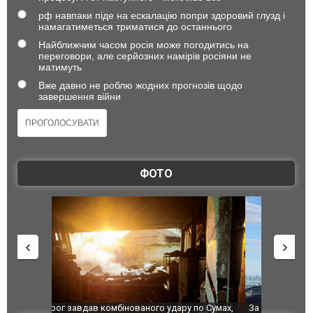
рф навпаки піде на ескалацію попри здоровий глузд і
намагатиметься триматися до останнього
Найближчим часом росія може погодитись на
переговори, але серйозних намірів росіяни не
матимуть
Вже давно не роблю жодних прогнозів щодо
завершення війни
ФОТО
по Сумах,
За 2000 кілометрів від кордону з Україною: в
"Мої іграш