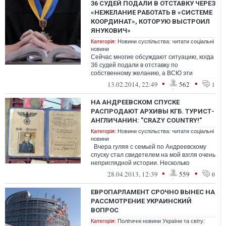
36 СУДЕЙ ПОДАЛИ В ОТСТАВКУ ЧЕРЕЗ
«НЕЖЕЛАНИЕ РАБОТАТЬ В «СИСТЕМЕ
КООРДИНАТ», КОТОРУЮ ВЫСТРОИЛ
ЯНУКОВИЧ»
Категорія:
Новини суспільства: читати соціальні
новини
Сейчас многие обсуждают ситуацию, когда
36 судей подали в отставку по
собственному желанию, а ВСЮ эти
заявления удовлетворил. У меня
•
•
13.02.2014, 22:49
562
1
двойственное чувс...
НА АНДРЕЕВСКОМ СПУСКЕ
РАСПРОДАЮТ АРХИВЫ КГБ. ТУРИСТ-
АНГЛИЧАНИН: "CRAZY COUNTRY!"
Категорія:
Новини суспільства: читати соціальні
новини
Вчера гуляя с семьей по Андреевскому
спуску стал свидетелем на мой взгля очень
неприглядной истории. Несколько
англичан стояли возле раскладки...
•
•
28.04.2013, 12:39
559
0
ЕВРОПАРЛАМЕНТ СРОЧНО ВЫНЕС НА
РАССМОТРЕНИЕ УКРАИНСКИЙ
ВОПРОС
Категорія:
Політичні новини України та світу: