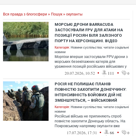
Вся правда з блогосфери
»
Пошук
» окупанты
МОРСЬКІ ДРОНИ BARRACUDA
ЗАСТОСУВАЛИ FPV ДЛЯ АТАКИ НА
ПОЗИЦІЇ РОСІЯН БІЛЯ ЗАЛІЗНОГО
ПОРТУ НА ХЕРСОНЩИНІ. ВІДЕО
Категорія:
Новини суспільства: читати соціальні
новини
Морпіхи вперше застосували FPV-дрони з
морських безекіпажних катерів для
ураження позицій російських військових у
районі Залізного Порту на тимчасово ...
•
•
20.07.2026, 10:52
111
0
РОСІЯ НЕ ПОЛИШАЄ ПЛАНІВ
ПОВНІСТЮ ЗАХОПИТИ ДОНЕЧЧИНУ:
ІНТЕНСИВНІСТЬ БОЙОВИХ ДІЙ НЕ
ЗМЕНШУЄТЬСЯ, – ВІЙСЬКОВИЙ
Категорія:
Новини суспільства: читати соціальні
новини
Російські війська не припиняють спроб
повністю захопити Донецьку область. На
Покровському напрямку окупанти вже
кілька місяців не проводять масштабних...
•
•
17.07.2026, 17:31
66
0