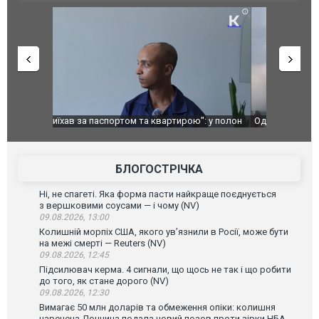
": у полон
Одесу накрила потужна злива з градом та
Вже вивели 
в тезка
ураганним вітром
позашляхов
лаха
БЛОГОСТРІЧКА
Ні, не спагеті. Яка форма пасти найкраще поєднується
з вершковими соусами — і чому (NV)
09.08.2026, 13:00
Колишній морпіх США, якого ув’язнили в Росії, може бути
на межі смерті — Reuters (NV)
09.08.2026, 12:45
Підсилювач керма. 4 сигнали, що щось не так і що робити
до того, як стане дорого (NV)
09.08.2026, 12:30
Вимагає 50 млн доларів та обмеження опіки: колишня
наречена Дончича подала новий позов проти зірки НБА