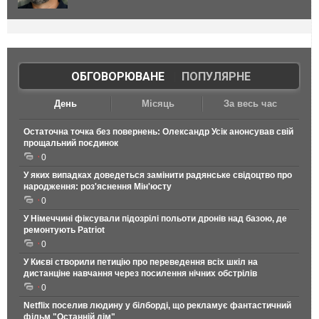
ОБГОВОРЮВАНЕ
|
ПОПУЛЯРНЕ
День
Місяць
За весь час
Остаточна точка без повернень: Олександр Усік анонсував свій
прощальний поєдинок
0
У яких випадках доведеться замінити радянське свідоцтво про
народження: роз'яснення Мін'юсту
0
У Німеччині фіксували підозрілі польоти дронів над базою, де
ремонтують Patriot
0
У Києві створили петицію про переведення всіх шкіл на
дистанціне навчання через посилення нічних обстрілів
0
Netflix поселив людину у білборді, що рекламує фантастичний
фільм "Останній дім"