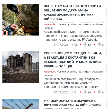
ВОРОГ НАМАГАЄТЬСЯ ПЕРЕХОПИТИ
ІНІЦІАТИВУ ПО ДРОНАМ НА
КРАМАТОРСЬКОМУ НАПРЯМКУ -
ВІЙСЬКОВА
Категорія:
Новини суспільства: читати соціальні
новини
Армія російських окупантів намагається
перехопити ініціативу на Краматорському
напрямку по застосуванню FPV-дронів.
•
•
17.07.2026, 16:08
66
0
РОСІЯ ЗНИЩУЄ МІСТА ДОНЕЧЧИНИ,
А ЕВАКУАЦІЯ З КОСТЯНТИНІВКИ
НЕМОЖЛИВА: ВИЙТИ МОЖНА ЛИШЕ
ПІШКИ — ПОЛІЦІЯ
Категорія:
Новини суспільства: читати соціальні
новини
Російські війська майже щодня завдають
ударів керованими авіабомбами та
дронами по Краматорську, Слов'янську і
Дружківці, а ситуація в Костянтинівці з...
•
•
17.07.2026, 14:01
69
0
У КРИМУ ОКУПАНТИ ЗМУШУЮТЬ
ЖИТЕЛІВ СТАВАТИ НА ВІЙСЬКОВИЙ