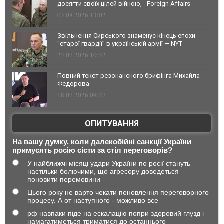
досягти своїх цілей війною, - Foreign Affairs
03.08.2026 13:02
Звільнення Сирського знаменує кінець епохи
"старої гвардії" в українській армії — NYT
23.07.2026 10:32
Повний текст резонансного брифінга Михайла
Федорова
18.07.2026 09:27
ОПИТУВАННЯ
На вашу думку, коли далекобійні санкції України
примусять росію сісти за стіл переговорів?
У найближчі місяці удари України по росії стануть
настільки болючими, що агресору доведеться
поновити перемовини
Цього року не варто чекати поновлення переговорного
процесу. А от наступного - можливо все
рф навпаки піде на ескалацію попри здоровий глузд і
намагатиметься триматися до останнього