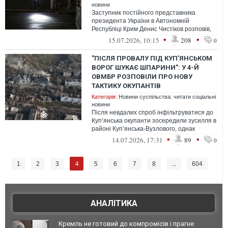
новини
Заступник постійного представника
президента України в Автономній
Республіці Крим Денис Чистіков розповів,
що у трьох районах Криму зараз немає
•
•
15.07.2026, 10:15
208
0
світла...
"ПІСЛЯ ПРОВАЛУ ПІД КУП’ЯНСЬКОМ
ВОРОГ ШУКАЄ ШПАРИНИ": У 4-Й
ОВМБР РОЗПОВІЛИ ПРО НОВУ
ТАКТИКУ ОКУПАНТІВ
Категорія:
Новини суспільства: читати соціальні
новини
Після невдалих спроб інфільтруватися до
Куп’янська окупанти зосередили зусилля в
районі Куп’янська-Вузлового, однак
просунутися їм не вдалося.
•
•
14.07.2026, 17:31
89
0
4
1
2
3
5
6
7
8
...
604
АНАЛІТИКА
Кремль не готовий до компромісів і прагне