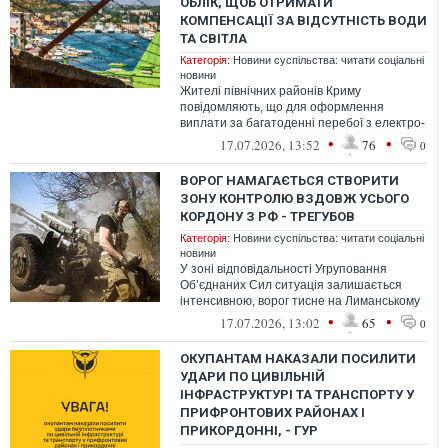
ОБЛІК, ЩОБ ОТРИМАТИ
КОМПЕНСАЦІЇ ЗА ВІДСУТНІСТЬ ВОДИ
ТА СВІТЛА
Категорія:
Новини суспільства: читати соціальні
новини
Жителі північних районів Криму
повідомляють, що для оформлення
виплати за багатоденні перебої з електро-
та водопостачанням окупанти вимагають
•
•
17.07.2026, 13:52
76
0
відмітк...
ВОРОГ НАМАГАЄТЬСЯ СТВОРИТИ
ЗОНУ КОНТРОЛЮ ВЗДОВЖ УСЬОГО
КОРДОНУ З РФ - ТРЕГУБОВ
Категорія:
Новини суспільства: читати соціальні
новини
У зоні відповідальності Угруповання
Об’єднаних Сил ситуація залишається
інтенсивною, ворог тисне на Лиманському
та Куп’янському напрямках.
•
•
17.07.2026, 13:02
65
0
ОКУПАНТАМ НАКАЗАЛИ ПОСИЛИТИ
УДАРИ ПО ЦИВІЛЬНІЙ
ІНФРАСТРУКТУРІ ТА ТРАНСПОРТУ У
ПРИФРОНТОВИХ РАЙОНАХ І
ПРИКОРДОННІ, - ГУР