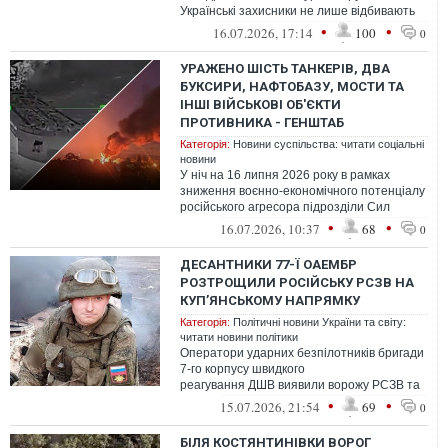
Українські захисники не лише відбивають
атаки, а й рятують цивільних під ворож...
•
•
16.07.2026, 17:14
100
0
УРАЖЕНО ШІСТЬ ТАНКЕРІВ, ДВА
БУКСИРИ, НАФТОБАЗУ, МОСТИ ТА
ІНШІ ВІЙСЬКОВІ ОБ'ЄКТИ
ПРОТИВНИКА - ГЕНШТАБ
Категорія:
Новини суспільства: читати соціальні
новини
У ніч на 16 липня 2026 року в рамках
зниження воєнно-економічного потенціалу
російського агресора підрозділи Сил
оборони України завдали ураження низц...
•
•
16.07.2026, 10:37
68
0
ДЕСАНТНИКИ 77-Ї ОАЕМБР
РОЗТРОЩИЛИ РОСІЙСЬКУ РСЗВ НА
КУП’ЯНСЬКОМУ НАПРЯМКУ
Категорія:
Політичні новини України та світу:
читати новини політики
Оператори ударних безпілотників бригади
7-го корпусу швидкого
реагування ДШВ виявили ворожу РСЗВ та
завдали по ній точного удару, внаслідок
•
•
15.07.2026, 21:54
69
0
чого ціль ...
БІЛЯ КОСТЯНТИНІВКИ ВОРОГ