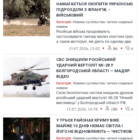
НАМАГАЄТЬСЯ ОХОПИТИ УКРАЇНСЬКІ
ПІДРОЗДІЛИ З ФЛАНГІВ, -
ВІЙСЬКОВИЙ
Категорія:
Новини суспільства: читати соціальні
новини
Російські війська продовжують
застосовувати тактику малих піхотних груп,
а також мотогруп, які діють по одному-два
військовослужбовці.
•
•
15.07.2026, 13:02
86
0
СБС ЗНИЩИЛИ РОСІЙСЬКИЙ
УДАРНИЙ ВЕРТОЛІТ МІ-28 У
БЄЛГОРОДСЬКІЙ ОБЛАСТІ — МАДЯР.
ВІДЕО
Категорія:
Новини суспільства: читати соціальні
новини
Сили безпілотних систем знищили дроном
російський ударний вертоліт Мі-28 "Нічний
мисливець" у Бєлгородській області РФ.
•
•
15.07.2026, 10:58
180
0
У ТРЬОХ РАЙОНАХ КРИМУ ВЖЕ
МАЙЖЕ 10 ДНІВ НЕМАЄ СВІТЛА І
ЙОГО НЕ ВІДНОВЛЮЮТЬ — ЧИСТІКОВ
Категорія:
Новини суспільства: читати соціальні