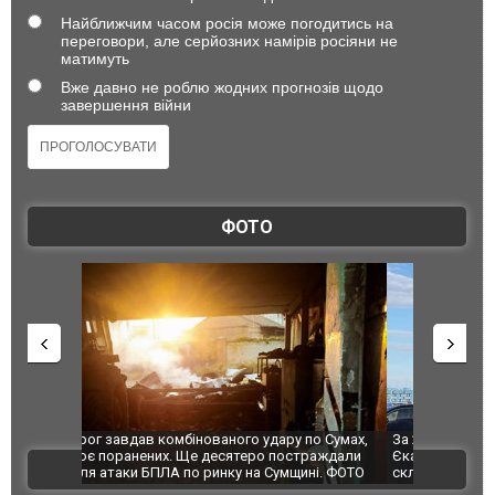
Найближчим часом росія може погодитись на
переговори, але серйозних намірів росіяни не
матимуть
Вже давно не роблю жодних прогнозів щодо
завершення війни
ФОТО
по Сумах,
За 2000 кілометрів від кордону з Україною: в
"Мої іграш
траждали
Єкатеринбурзі після атаки дронів загорівся
суперкарів
ВІДЕО
ині. ФОТО
склад Wildberries. ФОТО. ВІДЕО