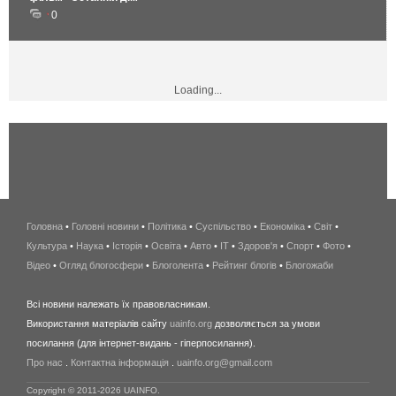
0
Loading...
Головна
•
Головні новини
•
Політика
•
Суспільство
•
Економіка
беспроводной
•
Світ
•
Культура
•
Наука
•
Історія
•
Освіта
•
Авто
•
IT
•
Здоров'я
интернет
•
Спорт
•
Фото
•
Відео
•
Огляд блогосфери
•
Блоголента
•
Рейтинг блогів
киев
•
Блогожаби
и
Всі новини належать їх правовласникам.
область
Використання матеріалів сайту
uainfo.org
дозволяється за умови
wimax
посилання (для інтернет-видань - гіперпосилання).
интернет
Про нас
.
Контактна інформація
.
uainfo.org@gmail.com
в
киеве
Copyright © 2011-2026 UAINFO.