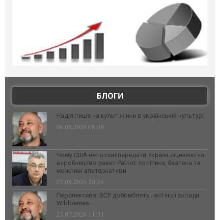
БЛОГИ
Надія лише на культ жінки в українській культурі
06.08.2026 08:49
Чому США не готові передати Україні ліцензію на
виробництво ракет Patriot: політика, безпека та
можливі альтернативи
03.08.2026 20:24
Перспектива: ЗСУ добомблять і всі інші склади
Wildberries
23.07.2026 11:31