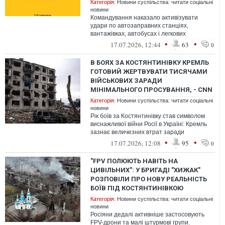
Категорія:
Новини суспільства: читати соціальні
новини
Командування наказало активізувати
удари по автозаправних станціях,
вантажівках, автобусах і легкових
автомобілях.
•
•
17.07.2026, 12:44
63
0
В БОЯХ ЗА КОСТЯНТИНІВКУ КРЕМЛЬ
ГОТОВИЙ ЖЕРТВУВАТИ ТИСЯЧАМИ
ВІЙСЬКОВИХ ЗАРАДИ
МІНІМАЛЬНОГО ПРОСУВАННЯ, - СNN
Категорія:
Новини суспільства: читати соціальні
новини
Рік боїв за Костянтинівку став символом
виснажливої війни Росії в Україні: Кремль
зазнає величезних втрат заради
незначних територіальних здобутків. О...
•
•
17.07.2026, 12:08
95
0
"FPV ПОЛЮЮТЬ НАВІТЬ НА
ЦИВІЛЬНИХ": У БРИГАДІ "ХИЖАК"
РОЗПОВІЛИ ПРО НОВУ РЕАЛЬНІСТЬ
БОЇВ ПІД КОСТЯНТИНІВКОЮ
Категорія:
Новини суспільства: читати соціальні
новини
Росіяни дедалі активніше застосовують
FPV-дрони та малі штурмові групи.