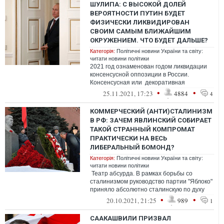
ШУЛИПА: С ВЫСОКОЙ ДОЛЕЙ
ВЕРОЯТНОСТИ ПУТИН БУДЕТ
ФИЗИЧЕСКИ ЛИКВИДИРОВАН
СВОИМ САМЫМ БЛИЖАЙШИМ
ОКРУЖЕНИЕМ. ЧТО БУДЕТ ДАЛЬШЕ?
Категорія:
Політичні новини України та світу:
читати новини політики
2021 год ознаменован годом ликвидации
консенсусной оппозиции в России.
Консенсусная или декоративная
оппозиция возникла по умолчанию и
•
•
25.11.2021, 17:23
4884
4
существовала л...
КОММЕРЧЕСКИЙ (АНТИ)СТАЛИНИЗМ
В РФ: ЗАЧЕМ ЯВЛИНСКИЙ СОБИРАЕТ
ТАКОЙ СТРАННЫЙ КОМПРОМАТ
ПРАКТИЧЕСКИ НА ВЕСЬ
ЛИБЕРАЛЬНЫЙ БОМОНД?
Категорія:
Політичні новини України та світу:
читати новини політики
Театр абсурда. В рамках борьбы со
сталинизмом руководство партии "Яблоко"
приняло абсолютно сталинскую по духу
резолюцию, осуждающую "сталинистский
•
•
20.10.2021, 21:25
989
1
у...
СААКАШВИЛИ ПРИЗВАЛ