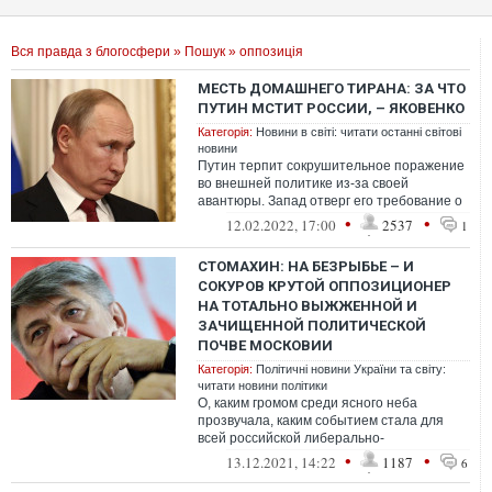
Вся правда з блогосфери
»
Пошук
» оппозиція
МЕСТЬ ДОМАШНЕГО ТИРАНА: ЗА ЧТО
ПУТИН МСТИТ РОССИИ, – ЯКОВЕНКО
Категорія:
Новини в світі: читати останні світові
новини
Путин терпит сокрушительное поражение
во внешней политике из-за своей
авантюры. Запад отверг его требование о
самоубийстве США и НАТО и теперь Путин
•
•
12.02.2022, 17:00
2537
1
д...
СТОМАХИН: НА БЕЗРЫБЬЕ – И
СОКУРОВ КРУТОЙ ОППОЗИЦИОНЕР
НА ТОТАЛЬНО ВЫЖЖЕННОЙ И
ЗАЧИЩЕННОЙ ПОЛИТИЧЕСКОЙ
ПОЧВЕ МОСКОВИИ
Категорія:
Політичні новини України та світу:
читати новини політики
О, каким громом среди ясного неба
прозвучала, каким событием стала для
всей российской либерально-
"оппозиционной" интернет-интеллигенции
•
•
13.12.2021, 14:22
1187
6
недавняя речь...