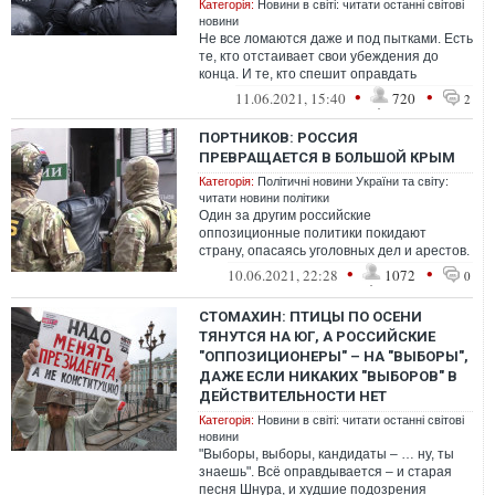
Категорія:
Новини в світі: читати останні світові
новини
Не все ломаются даже и под пытками. Есть
те, кто отстаивает свои убеждения до
конца. И те, кто спешит оправдать
предательство – скорее всего, в душе с...
•
•
11.06.2021, 15:40
720
2
ПОРТНИКОВ: РОССИЯ
ПРЕВРАЩАЕТСЯ В БОЛЬШОЙ КРЫМ
Категорія:
Політичні новини України та світу:
читати новини політики
Один за другим российские
оппозиционные политики покидают
страну, опасаясь уголовных дел и арестов.
Теперь речь даже не идет о депутатах
•
•
10.06.2021, 22:28
1072
0
Государственн...
СТОМАХИН: ПТИЦЫ ПО ОСЕНИ
ТЯНУТСЯ НА ЮГ, А РОССИЙСКИЕ
"ОППОЗИЦИОНЕРЫ" – НА "ВЫБОРЫ",
ДАЖЕ ЕСЛИ НИКАКИХ "ВЫБОРОВ" В
ДЕЙСТВИТЕЛЬНОСТИ НЕТ
Категорія:
Новини в світі: читати останні світові
новини
"Выборы, выборы, кандидаты – … ну, ты
знаешь". Всё оправдывается – и старая
песня Шнура, и худшие подозрения