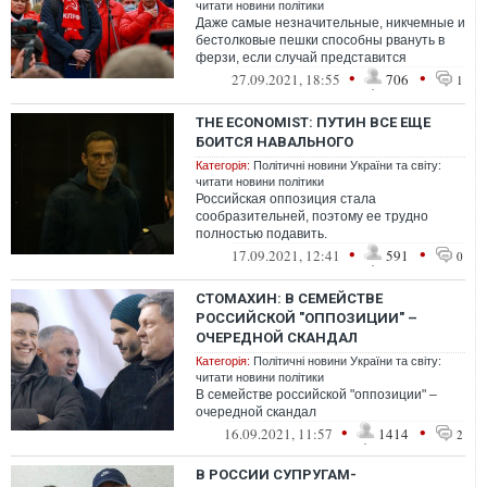
читати новини політики
Даже самые незначительные, никчемные и
бестолковые пешки способны рвануть в
ферзи, если случай представится
•
•
27.09.2021, 18:55
706
1
THE ECONOMIST: ПУТИН ВСЕ ЕЩЕ
БОИТСЯ НАВАЛЬНОГО
Категорія:
Політичні новини України та світу:
читати новини політики
Российская оппозиция стала
сообразительней, поэтому ее трудно
полностью подавить.
•
•
17.09.2021, 12:41
591
0
СТОМАХИН: В СЕМЕЙСТВЕ
РОССИЙСКОЙ "ОППОЗИЦИИ" –
ОЧЕРЕДНОЙ СКАНДАЛ
Категорія:
Політичні новини України та світу:
читати новини політики
В семействе российской "оппозиции" –
очередной скандал
•
•
16.09.2021, 11:57
1414
2
В РОССИИ СУПРУГАМ-