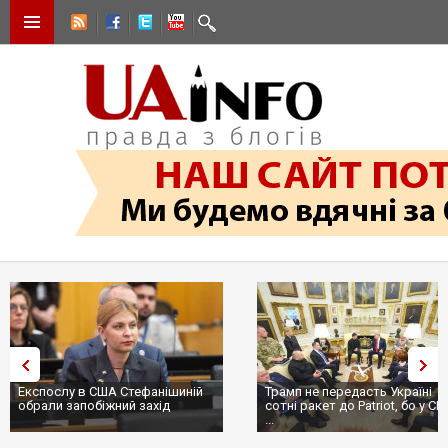
Експослу в США Стефанішиній
Трамп не передасть Україні
обрали запобіжний захід
сотні ракет до Patriot, бо у С
...