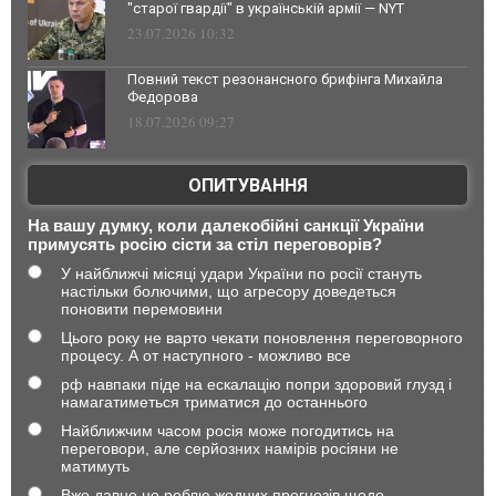
"старої гвардії" в українській армії — NYT
23.07.2026 10:32
Повний текст резонансного брифінга Михайла
Федорова
18.07.2026 09:27
ОПИТУВАННЯ
На вашу думку, коли далекобійні санкції України
примусять росію сісти за стіл переговорів?
У найближчі місяці удари України по росії стануть
настільки болючими, що агресору доведеться
поновити перемовини
Цього року не варто чекати поновлення переговорного
процесу. А от наступного - можливо все
рф навпаки піде на ескалацію попри здоровий глузд і
намагатиметься триматися до останнього
Найближчим часом росія може погодитись на
переговори, але серйозних намірів росіяни не
матимуть
Вже давно не роблю жодних прогнозів щодо