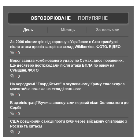
ОБГОВОРЮВАНЕ
|
ПОПУЛЯРНЕ
День
Місяць
За весь час
За 2000 кілометрів від кордону з Україною: в Єкатеринбурзі
після атаки дронів загорівся склад Wildberries. ФОТО. ВІДЕО
0
Ворог завдав комбінованого удару по Сумах, двоє поранених.
Ще десятеро постраждали після атаки БПЛА по ринку на
Сумщині. ФОТО
0
На аеродромі "Гвардійське" в окупованому Криму спалахнула
масштабна пожежа на складі пального
0
В адміністрації Вучича анонсували перший візит Зеленського до
Сербії
0
США розширили санкції проти Куби через військову співпрацю з
Росією та Китаєм
0