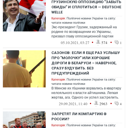
ГРУЗИНСКУЮ ОППОЗИЦИЮ "ЗАБЫТЬ
ОБИДЫ" И СПЛОТИТЬСЯ — DEUTSCHE
WELLE
Категорія:
Політичні новини України та світу:
читати новини політики
Экс-президент Грузии, задержанный на
родине по возвращении из Украины,
призвал главу оппозиционной партии
«Единое национальное движение»
•
•
05.10.2021, 03:27
574
1
объединить ус...
САЗОНОВ: ЕСЛИ Я ЕЩЕ РАЗ УСЛЫШУ
ПРО "МОЛОЧКУ" ИЛИ ХОРОШИЕ
ДОРОГИ В БЕЛАРУСИ – НАВЕРНОЕ,
СРАЗУ БУДУ БИТЬ. БЕЗ
ПРЕДУПРЕЖДЕНИЙ
Категорія:
Політичні новини України та світу:
читати новини політики
В Минске их гбшники ворвались в квартиру
нелояльного к власти айтишника. Легкая
жертва, ага. Одного он успел застрелить.
Не такая уж легкая жертва ока...
•
•
29.09.2021, 11:40
2963
4
ЗАПРЕТЯТ ЛИ КОМПАРТИЮ В
РОССИИ?
Категорія:
Політичні новини України та світу: