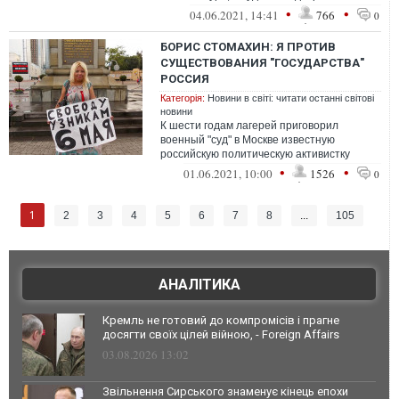
знающих изнутри российскую Систему и
•
•
04.06.2021, 14:41
766
0
росс...
БОРИС СТОМАХИН: Я ПРОТИВ
СУЩЕСТВОВАНИЯ "ГОСУДАРСТВА"
РОССИЯ
Категорія:
Новини в світі: читати останні світові
новини
К шести годам лагерей приговорил
военный "суд" в Москве известную
российскую политическую активистку
Дарью Полюдову. Приговорил, как и всех
•
•
01.06.2021, 10:00
1526
0
прочих нын...
1
2
3
4
5
6
7
8
...
105
АНАЛІТИКА
Кремль не готовий до компромісів і прагне
досягти своїх цілей війною, - Foreign Affairs
03.08.2026 13:02
Звільнення Сирського знаменує кінець епохи