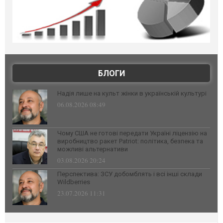
БЛОГИ
Надія лише на культ жінки в українській культурі
06.08.2026 08:49
Чому США не готові передати Україні ліцензію на
виробництво ракет Patriot: політика, безпека та
можливі альтернативи
03.08.2026 20:24
Перспектива: ЗСУ добомблять і всі інші склади
Wildberries
23.07.2026 11:31