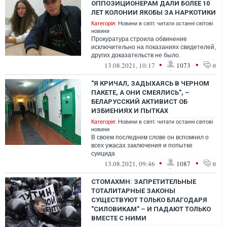
ОППОЗИЦИОНЕРАМ ДАЛИ БОЛЕЕ 10
ЛЕТ КОЛОНИИ ЯКОБЫ ЗА НАРКОТИКИ
Категорія:
Новини в світі: читати останні світові
новини
Прокуратура строила обвинение
исключительно на показаниях свидетелей,
других доказательств не было.
•
•
13.08.2021, 10:17
1073
0
"Я КРИЧАЛ, ЗАДЫХАЯСЬ В ЧЕРНОМ
ПАКЕТЕ, А ОНИ СМЕЯЛИСЬ", –
БЕЛАРУССКИЙ АКТИВИСТ ОБ
ИЗБИЕНИЯХ И ПЫТКАХ
Категорія:
Новини в світі: читати останні світові
новини
В своем последнем слове он вспомнил о
всех ужасах заключения и попытке
суицида
•
•
13.08.2021, 09:46
1087
0
СТОМАХМН: ЗАПРЕТИТЕЛЬНЫЕ
ТОТАЛИТАРНЫЕ ЗАКОНЫ
СУЩЕСТВУЮТ ТОЛЬКО БЛАГОДАРЯ
"СИЛОВИКАМ" – И ПАДАЮТ ТОЛЬКО
ВМЕСТЕ С НИМИ