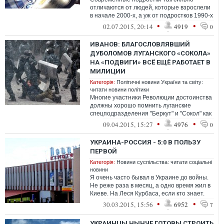
отличаются от людей, которые взрослели
в начале 2000-х, а уж от подростков 1990-х
их отделяет целая эпоха...
•
•
02.07.2015, 20:14
4919
0
ИВАНОВ: БЛАГОСЛОВЛЯВШИЙ
ДУБОЛОМОВ ЛУГАНСКОГО «СОКОЛА»
НА «ПОДВИГИ» ВСЁ ЕЩЁ РАБОТАЕТ В
МИЛИЦИИ
Категорія:
Політичні новини України та світу:
читати новини політики
Многие участники Революции достоинства
должны хорошо помнить луганские
спецподразделения "Беркут" и "Сокол" как
особо "отличившихся" в ходе избиений и...
•
•
09.04.2015, 15:27
4976
0
УКРАИНА-РОССИЯ - 5:0 В ПОЛЬЗУ
ПЕРВОЙ
Категорія:
Новини суспільства: читати соціальні
новини
Я очень часто бывал в Украине до войны.
Не реже раза в месяц, а одно время жил в
Киеве. На Леся Курбаса, если кто знает.
Недалеко от ТЦ “Квадрат...
•
•
30.03.2015, 15:56
6952
7
УКРАИНЦЫ НЫНЧЕ ГОТОВЫ СТРОИТЬ