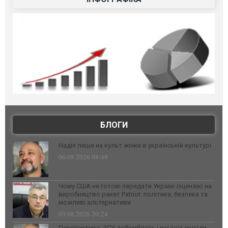
БЛОГИ
Надія лише на культ жінки в українській культурі
06.08.2026 08:49
Чому США не готові передати Україні ліцензію на
виробництво ракет Patriot: політика, безпека та
можливі альтернативи
03.08.2026 20:24
Перспектива: ЗСУ добомблять і всі інші склади