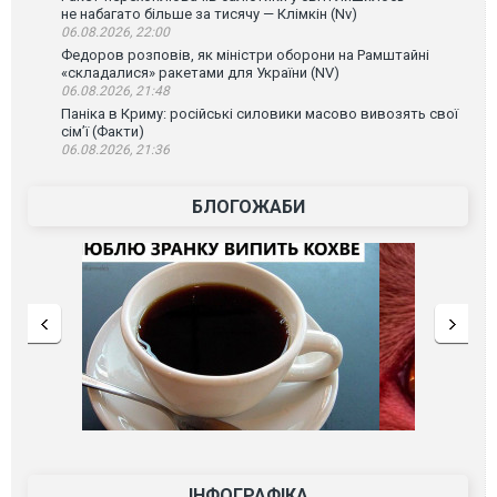
не набагато більше за тисячу — Клімкін (Nv)
06.08.2026, 22:00
Федоров розповів, як міністри оборони на Рамштайні
«складалися» ракетами для України (NV)
06.08.2026, 21:48
Паніка в Криму: російські силовики масово вивозять свої
сім’ї (Факти)
06.08.2026, 21:36
БЛОГОЖАБИ
ІНФОГРАФІКА