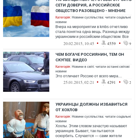
СЕТИ ДОВЕРИЯ, А РОССИЙСКОЕ
ОБЩЕСТВО РАЗОБЩЕНО - МНЕНИЕ
Категорія:
Новини суспільства: читати соціальні
новини
Вчера на мероприятии в kmbs отчетливо
стала понятна одна вещь. Разница между
украинским и российским обществом. Все
разговоры о генетических отли...
•
•
20.02.2015, 10:45
4559
9
ЧЕМ БОГАЧЕ РОССИЯНИН, ТЕМ ОН
СКУПЕЕ. ВИДЕО
Категорія:
Новини в світі: читати останні світові
новини
Это отличает Россию от всего мира....
•
•
25.01.2015, 02:21
4291
2
УКРАИНЦЫ ДОЛЖНЫ ИЗБАВИТЬСЯ
ОТ ХОХЛОВ
Категорія:
Новини суспільства: читати соціальні
новини
Хохлы. Этим словом зачастую называют
украинцев. Бывает, так пытаются
оскорбить. Случается — сами жители