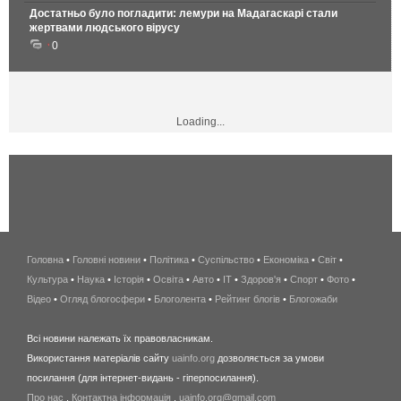
Достатньо було погладити: лемури на Мадагаскарі стали
жертвами людського вірусу
0
Loading...
Головна
•
Головні новини
•
Політика
•
Суспільство
•
Економіка
беспроводной
•
Світ
•
Культура
•
Наука
•
Історія
•
Освіта
•
Авто
•
IT
•
Здоров'я
интернет
•
Спорт
•
Фото
•
Відео
•
Огляд блогосфери
•
Блоголента
•
Рейтинг блогів
киев
•
Блогожаби
и
Всі новини належать їх правовласникам.
область
Використання матеріалів сайту
uainfo.org
дозволяється за умови
wimax
посилання (для інтернет-видань - гіперпосилання).
интернет
Про нас
.
Контактна інформація
.
uainfo.org@gmail.com
в