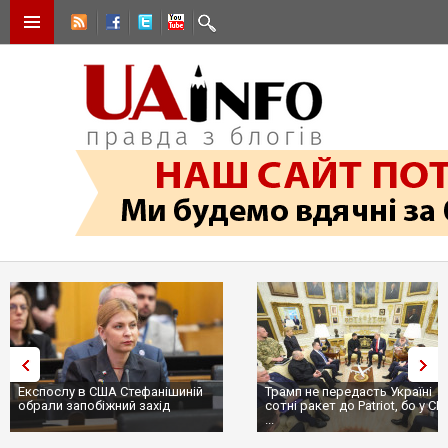
Експослу в США Стефанішиній
Трамп не передасть Україні
обрали запобіжний захід
сотні ракет до Patriot, бо у С
...