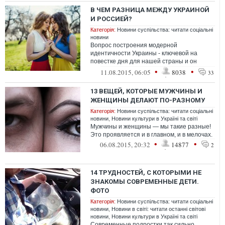
В ЧЕМ РАЗНИЦА МЕЖДУ УКРАИНОЙ
И РОССИЕЙ?
Категорія:
Новини суспільства: читати соціальні
новини
Вопрос построения модерной
идентичности Украины - ключевой на
повестке дня для нашей страны и он
особенно хорошо заметен на фоне
•
•
11.08.2015, 06:05
8038
33
конфликта с Россией
13 ВЕЩЕЙ, КОТОРЫЕ МУЖЧИНЫ И
ЖЕНЩИНЫ ДЕЛАЮТ ПО-РАЗНОМУ
Категорія:
Новини суспільства: читати соціальні
новини
,
Новини культури в Україні та світі
Мужчины и женщины — мы такие разные!
Это проявляется и в главном, и в мелочах.
•
•
06.08.2015, 20:32
14877
2
14 ТРУДНОСТЕЙ, С КОТОРЫМИ НЕ
ЗНАКОМЫ СОВРЕМЕННЫЕ ДЕТИ.
ФОТО
Категорія:
Новини суспільства: читати соціальні
новини
,
Новини в світі: читати останні світові
новини
,
Новини культури в Україні та світі
Современные подростки так сильно