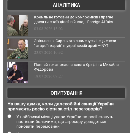
АНАЛІТИКА
Кремль не готовий до компромісів і прагне
досягти своїх цілей війною, - Foreign Affairs
03.08.2026 13:02
Звільнення Сирського знаменує кінець епохи
"старої гвардії" в українській армії — NYT
23.07.2026 10:32
Повний текст резонансного брифінга Михайла
Федорова
18.07.2026 09:27
ОПИТУВАННЯ
На вашу думку, коли далекобійні санкції України
примусять росію сісти за стіл переговорів?
У найближчі місяці удари України по росії стануть
настільки болючими, що агресору доведеться
поновити перемовини