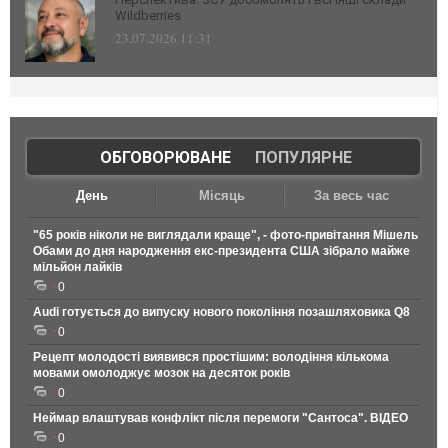
Wildberries
23.07.2026 11:31
ОБГОВОРЮВАНЕ
|
ПОПУЛЯРНЕ
День
Місяць
За весь час
"65 років ніколи не виглядали краще", - фото-привітання Мішель
Обами до дня народження екс-президента США зібрало майже
мільйон лайків
0
Audi готується до випуску нового покоління позашляховика Q8
0
Рецепт молодості виявився простішим: володіння кількома
мовами омолоджує мозок на десяток років
0
Неймар влаштував конфлікт після перемоги "Сантоса". ВІДЕО
0