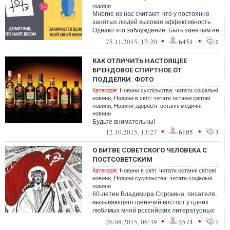
новини
Многие из нас считают, что у постоянно
занятых людей высокая эффективность.
Однако это заблуждение. Быть занятым не
значит быть продуктивным, а быть п...
•
•
25.11.2015, 17:20
6451
0
КАК ОТЛИЧИТЬ НАСТОЯЩЕЕ
БРЕНДОВОЕ СПИРТНОЕ ОТ
ПОДДЕЛКИ. ФОТО
Категорія:
Новини суспільства: читати соціальні
новини
,
Новини в світі: читати останні світові
новини
,
Новини здоров'я: останні медичні
новини
Будьте внимательны!
•
•
12.10.2015, 13:27
6105
3
О БИТВЕ СОВЕТСКОГО ЧЕЛОВЕКА С
ПОСТСОВЕТСКИМ
Категорія:
Новини в світі: читати останні світові
новини
,
Новини суспільства: читати соціальні
новини
60-летие Владимира Сорокина, писателя,
вызывающего щенячий восторг у одних
любимых мной российских литературных
критиков и животную ненависть у других...
•
•
26.08.2015, 06:39
2574
1