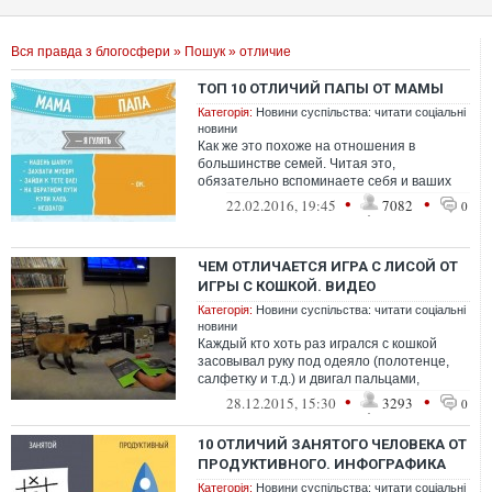
Вся правда з блогосфери
»
Пошук
» отличие
ТОП 10 ОТЛИЧИЙ ПАПЫ ОТ МАМЫ
Категорія:
Новини суспільства: читати соціальні
новини
Как же это похоже на отношения в
большинстве семей. Читая это,
обязательно вспоминаете себя и ваших
родителей. Не так ли?
•
•
22.02.2016, 19:45
7082
0
ЧЕМ ОТЛИЧАЕТСЯ ИГРА С ЛИСОЙ ОТ
ИГРЫ С КОШКОЙ. ВИДЕО
Категорія:
Новини суспільства: читати соціальні
новини
Каждый кто хоть раз игрался с кошкой
засовывал руку под одеяло (полотенце,
салфетку и т.д.) и двигал пальцами,
заставляя кошку почувствовать себя наст...
•
•
28.12.2015, 15:30
3293
0
10 ОТЛИЧИЙ ЗАНЯТОГО ЧЕЛОВЕКА ОТ
ПРОДУКТИВНОГО. ИНФОГРАФИКА
Категорія:
Новини суспільства: читати соціальні