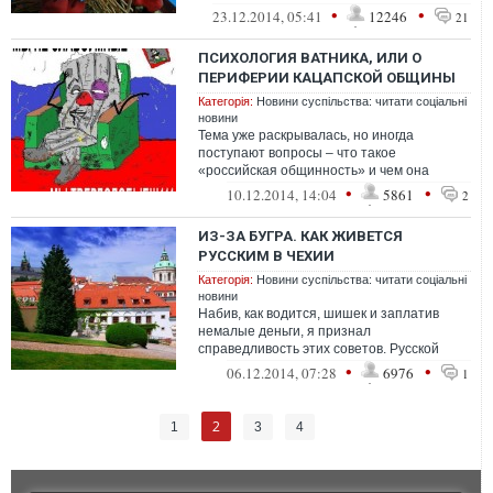
страны дают себе такую характеристику.
•
•
23.12.2014, 05:41
12246
21
ПСИХОЛОГИЯ ВАТНИКА, ИЛИ О
ПЕРИФЕРИИ КАЦАПСКОЙ ОБЩИНЫ
Категорія:
Новини суспільства: читати соціальні
новини
Тема уже раскрывалась, но иногда
поступают вопросы – что такое
«российская общинность» и чем она
отличается от вообще? Ватнику ...
•
•
10.12.2014, 14:04
5861
2
ИЗ-ЗА БУГРА. КАК ЖИВЕТСЯ
РУССКИМ В ЧЕХИИ
Категорія:
Новини суспільства: читати соціальні
новини
Набив, как водится, шишек и заплатив
немалые деньги, я признал
справедливость этих советов. Русской
общины, в отличие от вьетнамской,
•
•
06.12.2014, 07:28
6976
1
армянской, украи...
2
1
3
4