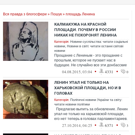
Вся правда з блогосфери
»
Пошук
» площадь Ленина
КАЛМАКУЖА НА КРАСНОЙ
ПЛОЩАДИ. ПОЧЕМУ В РОССИИ
НИКАК НЕ ПОХОРОНЯТ ЛЕНИНА
Категорія:
Новини суспільства: читати соціальні
новини
,
Новини в світі: читати останні світові
новини
Прощание с Лениным - это прощание с
прошлым, которое не пускает нас в
будущее. Не случайно все эти донбасские
и крымские сепаратисты лелеют
•
•
04.08.2015, 03:04
4331
0
памятники ...
ЛЕНИН УПАЛ НЕ ТОЛЬКО НА
ХАРЬКОВСКОЙ ПЛОЩАДИ, НО И В
ГОЛОВАХ
Категорія:
Політичні новини України та світу:
читати новини політики
Предлагаю выпить за обновление. Ленин
упал не только на харьковской площади,
его нет теперь в головах парламентариев.
Очень хорошо, что в парл...
•
•
27.10.2014, 04:25
6371
3