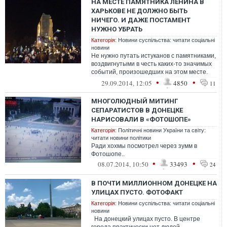
НА МЕСТЕ ПАМЯТНИКА ЛЕНИНА В
ХАРЬКОВЕ НЕ ДОЛЖНО БЫТЬ
НИЧЕГО. И ДАЖЕ ПОСТАМЕНТ
НУЖНО УБРАТЬ
Категорія:
Новини суспільства: читати соціальні
новини
Не нужно путать истуканов с памятниками,
воздвигнутыми в честь каких-то значимых
событий, произошедших на этом месте.
Например, мемориал Небесной сотн...
•
•
29.09.2014, 12:05
4850
11
МНОГОЛЮДНЫЙ МИТИНГ
СЕПАРАТИСТОВ В ДОНЕЦКЕ
НАРИСОВАЛИ В «ФОТОШОПЕ»
Категорія:
Політичні новини України та світу:
читати новини політики
Ради хохмы посмотрел через зумм в
Фотошопе..
•
•
08.07.2014, 10:50
33493
24
В ПОЧТИ МИЛЛИОННОМ ДОНЕЦКЕ НА
УЛИЦАХ ПУСТО. ФОТОФАКТ
Категорія:
Новини суспільства: читати соціальні
новини
На донецкий улицах пусто. В центре