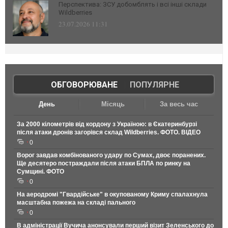
Перспектива: ЗСУ добомблять і всі інші склади
Wildberries
23.07.2026 11:31
ОБГОВОРЮВАНЕ
|
ПОПУЛЯРНЕ
День
Місяць
За весь час
За 2000 кілометрів від кордону з Україною: в Єкатеринбурзі
після атаки дронів загорівся склад Wildberries. ФОТО. ВІДЕО
0
Ворог завдав комбінованого удару по Сумах, двоє поранених.
Ще десятеро постраждали після атаки БПЛА по ринку на
Сумщині. ФОТО
0
На аеродромі "Гвардійське" в окупованому Криму спалахнула
масштабна пожежа на складі пального
0
В адміністрації Вучича анонсували перший візит Зеленського до