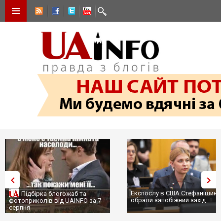
Експослу в США Стефанішині
Підбірка блогожаб та
обрали запобіжний захід
фотоприколів від UAINFO за 7
серпня