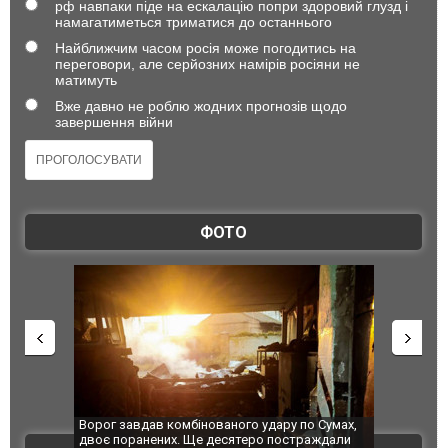
рф навпаки піде на ескалацію попри здоровий глузд і
намагатиметься триматися до останнього
Найближчим часом росія може погодитись на
переговори, але серйозних намірів росіяни не
матимуть
Вже давно не роблю жодних прогнозів щодо
завершення війни
ФОТО
омбінованого удару по Сумах,
За 2000 кілометрів від кордону з Украї
х. Ще десятеро постраждали
Єкатеринбурзі після атаки дронів заго