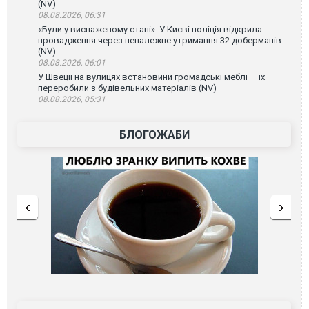
(NV)
08.08.2026, 06:31
«Були у виснаженому стані». У Києві поліція відкрила
провадження через неналежне утримання 32 доберманів
(NV)
08.08.2026, 06:01
У Швеції на вулицях встановини громадські меблі — їх
переробили з будівельних матеріалів (NV)
08.08.2026, 05:31
БЛОГОЖАБИ