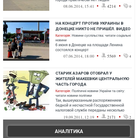
города практически нет людей
•
•
08.06.2014, 15:41
4214
0
НА КОНЦЕРТ ПРОТИВ УКРАИНЫ В
ДОНЕЦКЕ НИКТО НЕ ПРИШЁЛ. ВИДЕО
Категорія:
Новини суспільства: читати соціальні
новини
6 июня в Донецке на площади Ленина
состоялся концерт
•
•
07.06.2014, 18:00
5569
4
СТАРИК АЗАРОВ ОТОБРАЛ У
ЖИТЕЛЕЙ МАКЕЕВКИ ЦЕНТРАЛЬНУЮ
ЧАСТЬ ГОРОДА
Категорія:
Політичні новини України та світу:
читати новини політики
Так, вышеуказанным распоряжением
бедной и несчастной Государственной
налоговой службе переданы несколько
зданий и сооружений по буль...
•
•
19.09.2011, 12:19
2171
2
АНАЛІТИКА