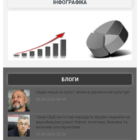
ІНФОГРАФІКА
БЛОГИ
Надія лише на культ жінки в українській культурі
06.08.2026 08:49
Чому США не готові передати Україні ліцензію на
виробництво ракет Patriot: політика, безпека та
можливі альтернативи
03.08.2026 20:24