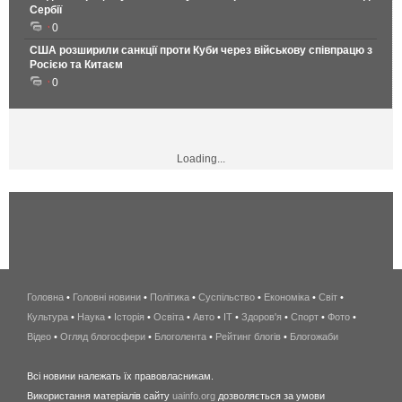
Сербії
0
США розширили санкції проти Куби через військову співпрацю з
Росією та Китаєм
0
Loading...
Головна
•
Головні новини
•
Політика
•
Суспільство
•
Економіка
беспроводной
•
Світ
•
Культура
•
Наука
•
Історія
•
Освіта
•
Авто
•
IT
•
Здоров'я
интернет
•
Спорт
•
Фото
•
Відео
•
Огляд блогосфери
•
Блоголента
•
Рейтинг блогів
киев
•
Блогожаби
и
Всі новини належать їх правовласникам.
область
Використання матеріалів сайту
uainfo.org
дозволяється за умови
wimax