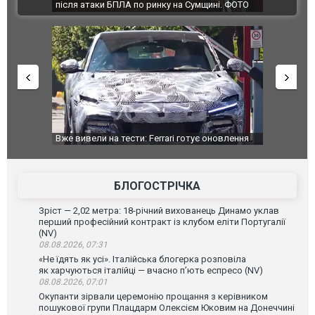
ВІДЕО
ЛА по ринку на Сумщині. ФОТО
склад Wildberries. ФОТО. ВІДЕО
тести: Ferrari готує оновлення
Вийшов трейлер нової екранізації лег
 Purosangue. ВІДЕО
фільму "Афера Томаса Крауна"
БЛОГОСТРІЧКА
Зріст — 2,02 метра: 18-річний вихованець Динамо уклав
перший професійний контракт із клубом еліти Португалії
(NV)
08.08.2026, 07:31
«Не їдять як усі». Італійська блогерка розповіла
як харчуються італійці — вчасно п’ють еспресо (NV)
08.08.2026, 07:01
Окупанти зірвали церемонію прощання з керівником
пошукової групи Плацдарм Олексієм Юковим на Донеччині