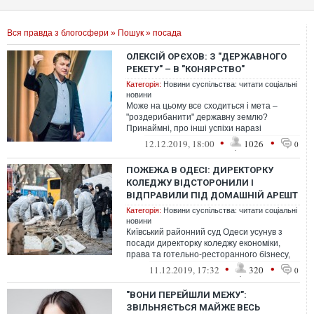
Вся правда з блогосфери
»
Пошук
» посада
ОЛЕКСІЙ ОРЄХОВ: З "ДЕРЖАВНОГО
РЕКЕТУ" – В "КОНЯРСТВО"
Категорія:
Новини суспільства: читати соціальні
новини
Може на цьому все сходиться і мета –
"роздерибанити" державну землю?
Принаймні, про інші успіхи наразі
невідомо, а затримки зарплати в
•
•
12.12.2019, 18:00
1026
0
підприємстві вж...
ПОЖЕЖА В ОДЕСІ: ДИРЕКТОРКУ
КОЛЕДЖУ ВІДСТОРОНИЛИ І
ВІДПРАВИЛИ ПІД ДОМАШНІЙ АРЕШТ
Категорія:
Новини суспільства: читати соціальні
новини
Київський районний суд Одеси усунув з
посади директорку коледжу економіки,
права та готельно-ресторанного бізнесу,
де 4 грудня сталася пожежа.
•
•
11.12.2019, 17:32
320
0
"ВОНИ ПЕРЕЙШЛИ МЕЖУ":
ЗВІЛЬНЯЄТЬСЯ МАЙЖЕ ВЕСЬ