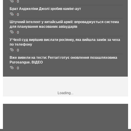
0
Брат Анджеліни Джолі зробив камінг-аут
0
Штучний інтелект у китайській армії: впроваджується система
для планування масованих авіаударів
0
У Чехії суд вирішив вислати росіянку, яка вийшла заміж за чеха
по телефону
0
Вже вивели на тести: Ferrari готує оновлення позашляховика
Purosangue. ВІДЕО
0
Loading...