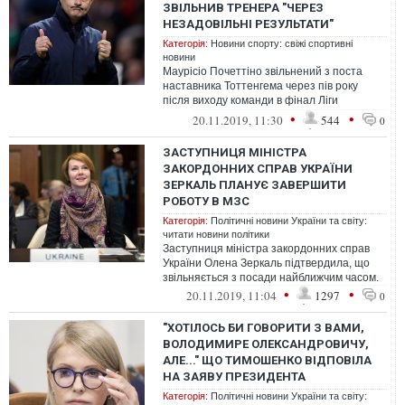
ЗВІЛЬНИВ ТРЕНЕРА "ЧЕРЕЗ
НЕЗАДОВІЛЬНІ РЕЗУЛЬТАТИ"
Категорія:
Новини спорту: свіжі спортивні
новини
Маурісіо Почеттіно звільнений з поста
наставника Тоттенгема через пів року
після виходу команди в фінал Ліги
чемпіонів.
•
•
20.11.2019, 11:30
544
0
ЗАСТУПНИЦЯ МІНІСТРА
ЗАКОРДОННИХ СПРАВ УКРАЇНИ
ЗЕРКАЛЬ ПЛАНУЄ ЗАВЕРШИТИ
РОБОТУ В МЗС
Категорія:
Політичні новини України та світу:
читати новини політики
Заступниця міністра закордонних справ
України Олена Зеркаль підтвердила, що
звільняється з посади найближчим часом.
•
•
20.11.2019, 11:04
1297
0
"ХОТІЛОСЬ БИ ГОВОРИТИ З ВАМИ,
ВОЛОДИМИРЕ ОЛЕКСАНДРОВИЧУ,
АЛЕ..." ЩО ТИМОШЕНКО ВІДПОВІЛА
НА ЗАЯВУ ПРЕЗИДЕНТА
Категорія:
Політичні новини України та світу: