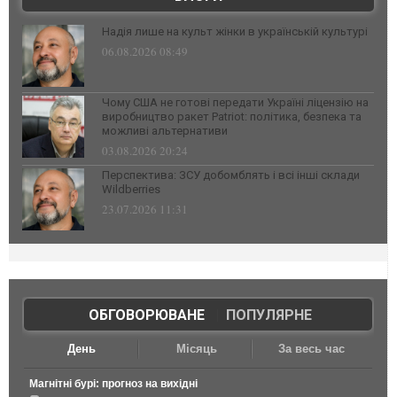
Надія лише на культ жінки в українській культурі
06.08.2026 08:49
Чому США не готові передати Україні ліцензію на
виробництво ракет Patriot: політика, безпека та
можливі альтернативи
03.08.2026 20:24
Перспектива: ЗСУ добомблять і всі інші склади
Wildberries
23.07.2026 11:31
ОБГОВОРЮВАНЕ
|
ПОПУЛЯРНЕ
День
Місяць
За весь час
Магнітні бурі: прогноз на вихідні