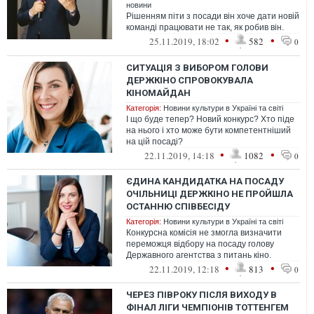
новини
Рішенням піти з посади він хоче дати новій
команді працювати не так, як робив він.
•
•
25.11.2019, 18:02
582
0
СИТУАЦІЯ З ВИБОРОМ ГОЛОВИ
ДЕРЖКІНО СПРОВОКУВАЛА
КІНОМАЙДАН
Категорія:
Новини культури в Україні та світі
І що буде тепер? Новий конкурс? Хто піде
на нього і хто може бути компетентніший
на цій посаді?
•
•
22.11.2019, 14:18
1082
0
ЄДИНА КАНДИДАТКА НА ПОСАДУ
ОЧІЛЬНИЦІ ДЕРЖКІНО НЕ ПРОЙШЛА
ОСТАННЮ СПІВБЕСІДУ
Категорія:
Новини культури в Україні та світі
Конкурсна комісія не змогла визначити
переможця відбору на посаду голову
Державного агентства з питань кіно.
•
•
22.11.2019, 12:18
813
0
ЧЕРЕЗ ПІВРОКУ ПІСЛЯ ВИХОДУ В
ФІНАЛ ЛІГИ ЧЕМПІОНІВ ТОТТЕНГЕМ