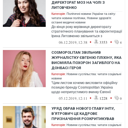
ДИРЕКТОРАТ МОЗ НА ЧОЛІ З
ЛИТОВЧЕНКО
Категорія:
Політичні новини України та світу:
читати новини політики
,
Новини здоров'я:
останні медичні новини
До кінця року керівниця директорату
стратегічного планування та євроінтеграції
Ірина Литовченко звільниться з
Міністерства охорони здоров’я з
•
•
06.12.2019, 12:38
3353
4
практичн...
COSMOPOLITAN ЗВІЛЬНИВ
ЖУРНАЛІСТКУ ЄВГЕНІЮ ПЛІХІНУ, ЯКА
ВИСМІЯЛА ПОХОРОН ЗАГИБЛОГО НА
ДОНБАСІ ГЕРОЯ
Категорія:
Новини суспільства: читати соціальні
новини
"Цим листом хочемо висловити офіційну
позицію бренду Cosmopolitan Україна
щодо неприпустимого вчинку Євгенії
Пліхіної".
•
•
05.12.2019, 12:11
1228
0
УРЯД ОБРАВ НОВОГО ГЛАВУ ІНПУ,
В'ЯТРОВИЧ ЦЕ КАДРОВЕ
ПРИЗНАЧЕННЯ РОЗКРИТИКУВАВ
Категорія:
Новини суспільства: читати соціальні