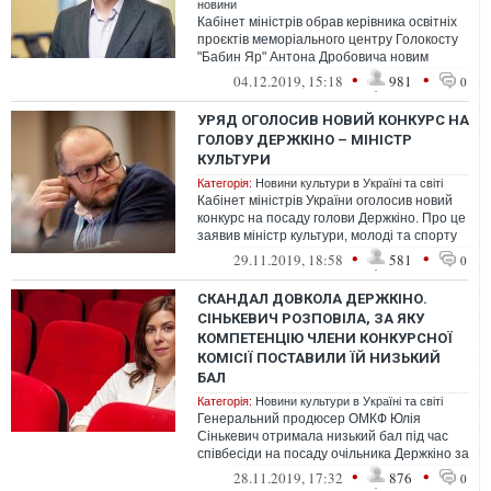
новини
Кабінет міністрів обрав керівника освітніх
проєктів меморіального центру Голокосту
"Бабин Яр" Антона Дробовича новим
очільником Інституту національної...
•
•
04.12.2019, 15:18
981
0
УРЯД ОГОЛОСИВ НОВИЙ КОНКУРС НА
ГОЛОВУ ДЕРЖКІНО – МІНІСТР
КУЛЬТУРИ
Категорія:
Новини культури в Україні та світі
Кабінет міністрів України оголосив новий
конкурс на посаду голови Держкіно. Про це
заявив міністр культури, молоді та спорту
Володимир Бородянський.
•
•
29.11.2019, 18:58
581
0
СКАНДАЛ ДОВКОЛА ДЕРЖКІНО.
СІНЬКЕВИЧ РОЗПОВІЛА, ЗА ЯКУ
КОМПЕТЕНЦІЮ ЧЛЕНИ КОНКУРСНОЇ
КОМІСІЇ ПОСТАВИЛИ ЇЙ НИЗЬКИЙ
БАЛ
Категорія:
Новини культури в Україні та світі
Генеральний продюсер ОМКФ Юлія
Сінькевич отримала низький бал під час
співбесіди на посаду очільника Держкіно за
компетенцію "Ефективність управління ...
•
•
28.11.2019, 17:32
876
0