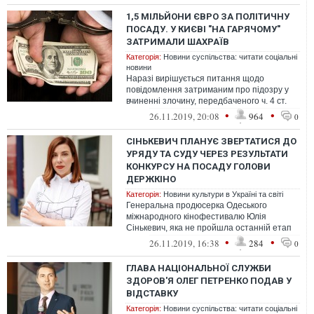
1,5 МІЛЬЙОНИ ЄВРО ЗА ПОЛІТИЧНУ
ПОСАДУ. У КИЄВІ "НА ГАРЯЧОМУ"
ЗАТРИМАЛИ ШАХРАЇВ
Категорія:
Новини суспільства: читати соціальні
новини
Наразі вирішується питання щодо
повідомлення затриманим про підозру у
вчиненні злочину, передбаченого ч. 4 ст.
190 Кримінального кодексу України (шахр...
•
•
26.11.2019, 20:08
964
0
СІНЬКЕВИЧ ПЛАНУЄ ЗВЕРТАТИСЯ ДО
УРЯДУ ТА СУДУ ЧЕРЕЗ РЕЗУЛЬТАТИ
КОНКУРСУ НА ПОСАДУ ГОЛОВИ
ДЕРЖКІНО
Категорія:
Новини культури в Україні та світі
Генеральна продюсерка Одеського
міжнародного кінофестивалю Юлія
Сінькевич, яка не пройшла останній етап
відбору на посаду голови Держкіно, планує
•
•
26.11.2019, 16:38
284
0
звер...
ГЛАВА НАЦІОНАЛЬНОЇ СЛУЖБИ
ЗДОРОВ'Я ОЛЕГ ПЕТРЕНКО ПОДАВ У
ВІДСТАВКУ
Категорія:
Новини суспільства: читати соціальні