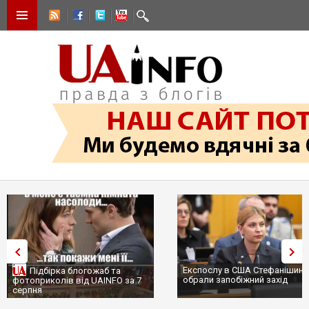
Експослу в США Стефанішині
Підбірка блогожаб та
обрали запобіжний захід
фотоприколів від UAINFO за 7
серпня