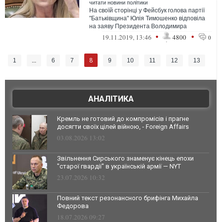
читати новини політики
На своїй сторінці у Фейсбук голова партії
"Батьківщина" Юлія Тимошенко відповіла
на заяву Президента Володимира
Зеленського стосовно пропозиції працев...
•
•
19.11.2019, 13:46
4800
0
8
1
...
6
7
9
10
11
12
13
АНАЛІТИКА
Кремль не готовий до компромісів і прагне
досягти своїх цілей війною, - Foreign Affairs
03.08.2026 13:02
Звільнення Сирського знаменує кінець епохи
"старої гвардії" в українській армії — NYT
23.07.2026 10:32
Повний текст резонансного брифінга Михайла
Федорова
18.07.2026 09:27