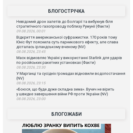
БЛОГОСТРІЧКА
Невідомий дрон залетів до Болгарії та вибухнув біля
стратегічного газопроводу поблизу Румунії (Факти)
09.08.2026, 00:01
Відкриття американської суфражистки. 170 років тому
Юніс Фут пояснила суть парникового ефекту, але слава
дісталась ірландському вченому (NV)
08.08.2026, 23:45
Маск відмовляє Україні у використанні Starlink для ударів
по російських ракетних установках (Факти)
08.08.2026, 23:30
У Марганці та сусідніх громадах відновили водопостачання
(NV)
08.08.2026, 23:15
«Боюся, що буде дуже складна зима». Вучич не вірить
у швидке завершення війни РФ проти України (NV)
08.08.2026, 23:00
БЛОГОЖАБИ