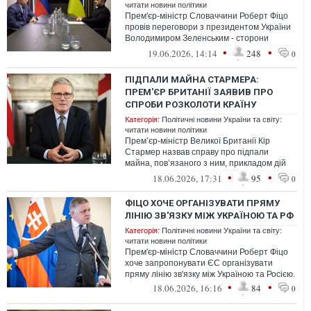
читати новини політики
Прем'єр-міністр Словаччини Роберт Фіцо
провів переговори з президентом України
Володимиром Зеленським - сторони
обговорили як спільні позиції, так і р...
•
•
19.06.2026, 14:14
248
0
ПІДПАЛИ МАЙНА СТАРМЕРА:
ПРЕМ'ЄР БРИТАНІЇ ЗАЯВИВ ПРО
СПРОБИ РОЗКОЛОТИ КРАЇНУ
Категорія:
Політичні новини України та світу:
читати новини політики
Прем’єр-міністр Великої Британії Кір
Стармер назвав справу про підпали
майна, пов’язаного з ним, прикладом дій
зловмисників, які намагаються використа...
•
•
18.06.2026, 17:31
95
0
ФІЦО ХОЧЕ ОРГАНІЗУВАТИ ПРЯМУ
ЛІНІЮ ЗВ'ЯЗКУ МІЖ УКРАЇНОЮ ТА РФ
Категорія:
Політичні новини України та світу:
читати новини політики
Прем'єр-міністр Словаччини Роберт Фіцо
хоче запропонувати ЄС організувати
пряму лінію зв'язку між Україною та Росією.
•
•
18.06.2026, 16:16
84
0