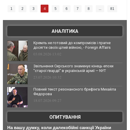
4
1
2
3
5
6
7
8
...
81
АНАЛІТИКА
Кремль не готовий до компромісів і прагне
досягти своїх цілей війною, - Foreign Affairs
03.08.2026 13:02
Звільнення Сирського знаменує кінець епохи
"старої гвардії" в українській армії — NYT
23.07.2026 10:32
Повний текст резонансного брифінга Михайла
Федорова
18.07.2026 09:27
ОПИТУВАННЯ
На вашу думку, коли далекобійні санкції України