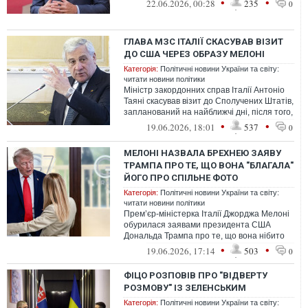
•
•
22.06.2026, 00:28
235
0
ГЛАВА МЗС ІТАЛІЇ СКАСУВАВ ВІЗИТ
ДО США ЧЕРЕЗ ОБРАЗУ МЕЛОНІ
Категорія:
Політичні новини України та світу:
читати новини політики
Міністр закордонних справ Італії Антоніо
Таяні скасував візит до Сполучених Штатів,
запланований на найближчі дні, після того,
як президент Дональд Тр...
•
•
19.06.2026, 18:01
537
0
МЕЛОНІ НАЗВАЛА БРЕХНЕЮ ЗАЯВУ
ТРАМПА ПРО ТЕ, ЩО ВОНА "БЛАГАЛА"
ЙОГО ПРО СПІЛЬНЕ ФОТО
Категорія:
Політичні новини України та світу:
читати новини політики
Прем’єр-міністерка Італії Джорджа Мелоні
обурилася заявами президента США
Дональда Трампа про те, що вона нібито
благала господаря Білого дому про спі...
•
•
19.06.2026, 17:14
503
0
ФІЦО РОЗПОВІВ ПРО "ВІДВЕРТУ
РОЗМОВУ" ІЗ ЗЕЛЕНСЬКИМ
Категорія:
Політичні новини України та світу: