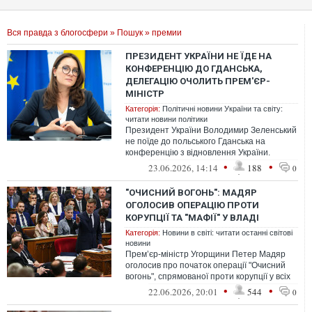
Вся правда з блогосфери
»
Пошук
» премии
ПРЕЗИДЕНТ УКРАЇНИ НЕ ЇДЕ НА
КОНФЕРЕНЦІЮ ДО ГДАНСЬКА,
ДЕЛЕГАЦІЮ ОЧОЛИТЬ ПРЕМ'ЄР-
МІНІСТР
Категорія:
Політичні новини України та світу:
читати новини політики
Президент України Володимир Зеленський
не поїде до польського Гданська на
конференцію з відновлення України.
Українську делегацію очолюватиме
•
•
23.06.2026, 14:14
188
0
прем’єрк...
"ОЧИСНИЙ ВОГОНЬ": МАДЯР
ОГОЛОСИВ ОПЕРАЦІЮ ПРОТИ
КОРУПЦІЇ ТА "МАФІЇ" У ВЛАДІ
Категорія:
Новини в світі: читати останні світові
новини
Прем’єр-міністр Угорщини Петер Мадяр
оголосив про початок операції "Очисний
вогонь", спрямованої проти корупції у всіх
гілках влади та націленої на по...
•
•
22.06.2026, 20:01
544
0