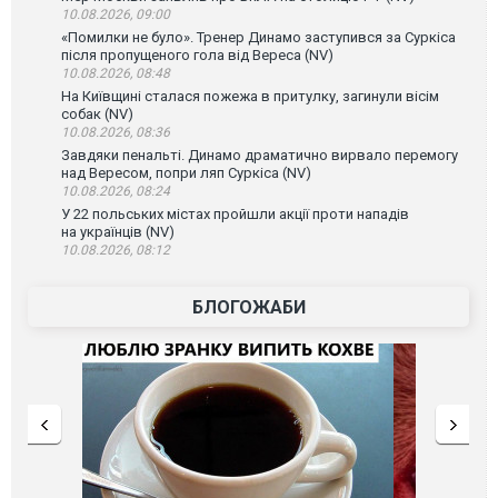
10.08.2026, 09:00
«Помилки не було». Тренер Динамо заступився за Суркіса
після пропущеного гола від Вереса (NV)
10.08.2026, 08:48
На Київщині сталася пожежа в притулку, загинули вісім
собак (NV)
10.08.2026, 08:36
Завдяки пенальті. Динамо драматично вирвало перемогу
над Вересом, попри ляп Суркіса (NV)
10.08.2026, 08:24
У 22 польських містах пройшли акції проти нападів
на українців (NV)
10.08.2026, 08:12
БЛОГОЖАБИ