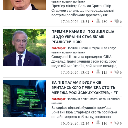
читати новини політики
Прем’єр-міністр Великої Британії Кір
Стармер заявив, що попереджувальні
постріли російського фрегата у бік
цивільної яхти в Ла-Манші були
•
•
17.06.2026, 13:31
480
0
необдуманими...
ПРЕМ’ЄР КАНАДИ: ПОЗИЦІЯ США
ЩОДО УКРАЇНИ СТАЄ БІЛЬШ
РЕАЛІСТИЧНОЮ
Категорія:
Політичні новини України та світу:
читати новини політики
Сполучені Штати та президент США
Дональд Трамп змінили свою точку зору
щодо війни в Україні, зайнявши позицію,
яку інші лідери країн G7 вважають більш...
•
•
17.06.2026, 13:02
115
0
ЗА ПІДПАЛАМИ БУДИНКІВ
БРИТАНСЬКОГО ПРЕМ'ЄРА СТОЇТЬ
МЕРЕЖА РОСІЙСЬКИХ ХАКЕРІВ, - FT
Категорія:
Новини в світі: читати останні світові
новини
За серією підпалів будинків прем'єра
Британії Кіра Стармера стоїть російська
онлайн-мережа саботажу, пов'язана з
проросійськими хакерами.
•
•
16.06.2026, 12:14
116
0