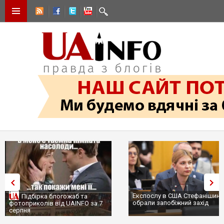
Експослу в США Стефанішині
Підбірка блогожаб та
обрали запобіжний захід
фотоприколів від UAINFO за 7
серпня