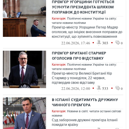
ПРЕМ’ЄР УГОРЩИНИ ГОТУЄТЬСЯ
УСУНУТИ ПРЕЗИДЕНТА ШЛЯХОМ
ПОПРАВОК ДО КОНСТИТУЦІЇ
Категорія:
Політичні новини України та світу:
читати новини політики
Прем’єр-міністр Угорщини Петер Мадяр
оголосив, що ініціює внесення поправок до
конституції, що зупинять повноваження
президента країни Тамаша Шуйока, ...
•
•
22.06.2026, 17:46
303
0
ПРЕМ'ЄР БРИТАНІЇ СТАРМЕР
ОГОЛОСИВ ПРО ВІДСТАВКУ
Категорія:
Політичні новини України та світу:
читати новини політики
Прем’єр-міністр Великої Британії Кір
Стармер у понеділок, 22 червня,
підтвердив свою відставку
•
•
22.06.2026, 12:00
533
0
В ІСПАНІЇ СУДИТИМУТЬ ДРУЖИНУ
ЧИННОГО ПРЕМ'ЄРА
Категорія:
Новини в світі: читати останні світові
новини
Суд заборонив дружині прем’єра Іспанії
покидати країну