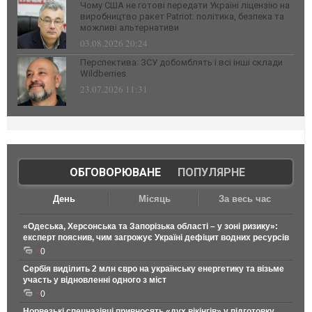
Чому США не готові передати Україні ліцензію на
виробництво ракет Patriot: політика, безпека та
можливі альтернативи
03.08.2026 20:24
Перспектива: ЗСУ добомблять і всі інші склади
Wildberries
23.07.2026 11:31
ОБГОВОРЮВАНЕ
|
ПОПУЛЯРНЕ
День
Місяць
За весь час
«Одеська, Херсонська та Запорізька області – у зоні ризику»:
експерт пояснив, чим загрожує Україні дефіцит водних ресурсів
0
Сербія виділить 2 млн євро на українську енергетику та візьме
участь у відновленні одного з міст
0
Норвезькі спецназівці привносять «дух вікінгів» у підготовку