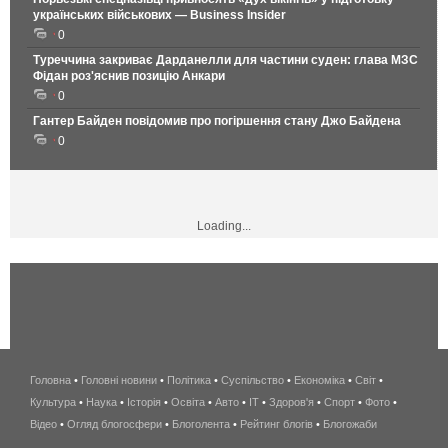
українських військових — Business Insider
0
Туреччина закриває Дарданелли для частини суден: глава МЗС
Фідан роз'яснив позицію Анкари
0
Гантер Байден повідомив про погіршення стану Джо Байдена
0
Loading...
Головна
•
Головні новини
•
Політика
•
Суспільство
•
Економіка
беспроводной
•
Світ
•
Культура
•
Наука
•
Історія
•
Освіта
•
Авто
•
IT
•
Здоров'я
интернет
•
Спорт
•
Фото
•
Відео
•
Огляд блогосфери
•
Блоголента
•
Рейтинг блогів
киев
•
Блогожаби
и