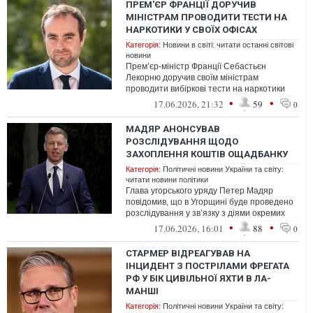
ПРЕМ'ЄР ФРАНЦІЇ ДОРУЧИВ
МІНІСТРАМ ПРОВОДИТИ ТЕСТИ НА
НАРКОТИКИ У СВОЇХ ОФІСАХ
Категорія:
Новини в світі: читати останні світові
новини
Прем’єр-міністр Франції Себастьєн
Лекорню доручив своїм міністрам
проводити вибіркові тести на наркотики
серед своїх співробітників з метою
•
•
17.06.2026, 21:32
59
0
виявлення ...
МАДЯР АНОНСУВАВ
РОЗСЛІДУВАННЯ ЩОДО
ЗАХОПЛЕННЯ КОШТІВ ОЩАДБАНКУ
Категорія:
Політичні новини України та світу:
читати новини політики
Глава угорського уряду Петер Мадяр
повідомив, що в Угорщині буде проведено
розслідування у зв’язку з діями окремих
органів щодо захоплення українських...
•
•
17.06.2026, 16:01
88
0
СТАРМЕР ВІДРЕАГУВАВ НА
ІНЦИДЕНТ З ПОСТРІЛАМИ ФРЕГАТА
РФ У БІК ЦИВІЛЬНОЇ ЯХТИ В ЛА-
МАНШІ
Категорія:
Політичні новини України та світу: