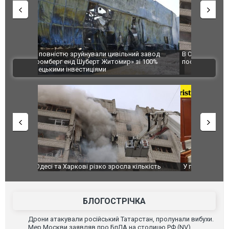
 завод
В Одесі та Харкові різко зросла кількість
Ворог завд
 100%
постраждалих від обстрілу РФ
двоє пора
ВІДЕО
після атак
ькість
У парламенті Косово прем'єра закидали яйцями
Приїхав за
до українс
зіркового 
БЛОГОСТРІЧКА
Дрони атакували російський Татарстан, пролунали вибухи.
Мер Москви заявляв про БпЛА на столицю РФ (NV)