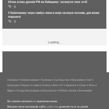
Нічна атака дронів РФ на Київщину: загинули троє осіб
0
У Коблевому через вибух міни в морі загинув чоловік, дві жінки
поранені
0
Loading...
Головна
•
Головні новини
•
Політика
•
Суспільство
•
Економіка
беспроводной
•
Світ
•
Культура
•
Наука
•
Історія
•
Освіта
•
Авто
•
IT
•
Здоров'я
интернет
•
Спорт
•
Фото
•
Відео
•
Огляд блогосфери
•
Блоголента
•
Рейтинг блогів
киев
•
Блогожаби
и
Всі новини належать їх правовласникам.
область
Використання матеріалів сайту
uainfo.org
дозволяється за умови
wimax