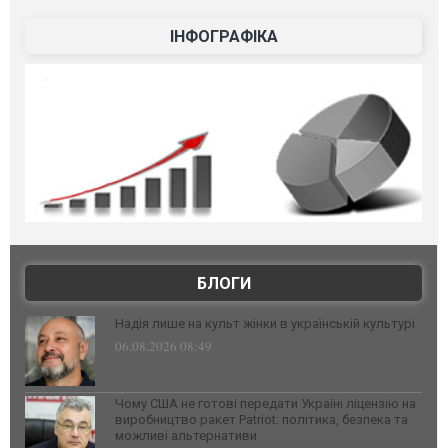
ІНФОГРАФІКА
БЛОГИ
Надія лише на культ жінки в українській культурі
06.08.2026 08:49
Чому США не готові передати Україні ліцензію на
виробництво ракет Patriot: політика, безпека та
можливі альтернативи