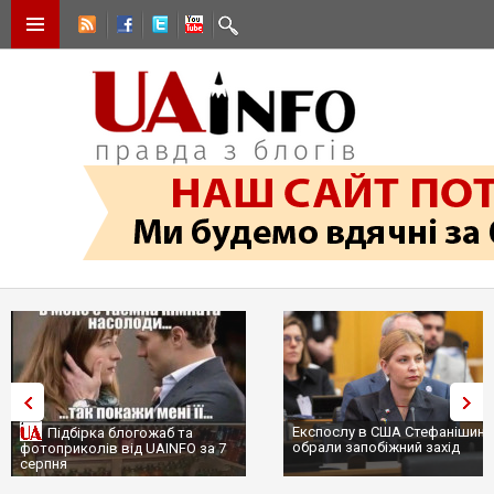
Експослу в США Стефанішині
Підбірка блогожаб та
обрали запобіжний захід
фотоприколів від UAINFO за 7
серпня