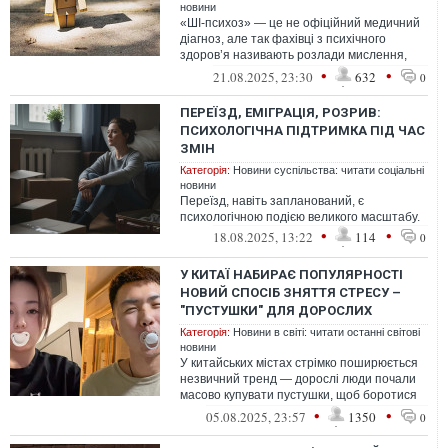
новини
«ШІ-психоз» — це не офіційний медичний
діагноз, але так фахівці з психічного
здоров’я називають розлади мислення,
галюцинації та небезпечні ілюзії, що...
•
•
21.08.2025, 23:30
632
0
ПЕРЕЇЗД, ЕМІГРАЦІЯ, РОЗРИВ:
ПСИХОЛОГІЧНА ПІДТРИМКА ПІД ЧАС
ЗМІН
Категорія:
Новини суспільства: читати соціальні
новини
Переїзд, навіть запланований, є
психологічною подією великого масштабу.
•
•
18.08.2025, 13:22
114
0
У КИТАЇ НАБИРАЄ ПОПУЛЯРНОСТІ
НОВИЙ СПОСІБ ЗНЯТТЯ СТРЕСУ –
"ПУСТУШКИ" ДЛЯ ДОРОСЛИХ
Категорія:
Новини в світі: читати останні світові
новини
У китайських містах стрімко поширюється
незвичний тренд — дорослі люди почали
масово купувати пустушки, щоб боротися
зі стресом, тривожністю та навіть...
•
•
05.08.2025, 23:57
1350
0