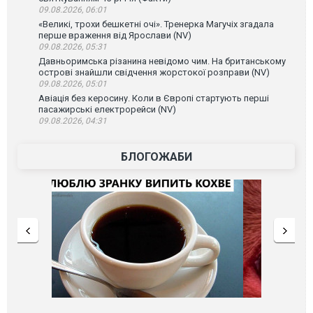
09.08.2026, 06:01
«Великі, трохи бешкетні очі». Тренерка Магучіх згадала
перше враження від Ярослави (NV)
09.08.2026, 05:31
Давньоримська різанина невідомо чим. На британському
острові знайшли свідчення жорстокої розправи (NV)
09.08.2026, 05:01
Авіація без керосину. Коли в Європі стартують перші
пасажирські електрорейси (NV)
09.08.2026, 04:31
БЛОГОЖАБИ