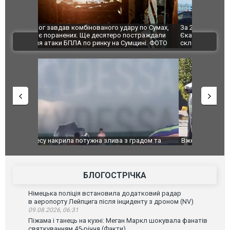
по Сумах,
За 2000 кілометрів від кордону з Україною: в
"Мої іграш
траждали
Єкатеринбурзі після атаки дронів загорівся
суперкарів
ВІДЕО
ині. ФОТО
склад Wildberries. ФОТО. ВІДЕО
дом та
Вже вивели на тести: Ferrari готує оновлення
Вийшов тре
позашляховика Purosangue. ВІДЕО
фільму "Аф
БЛОГОСТРІЧКА
Німецька поліція встановила додатковий радар
в аеропорту Лейпцига після інциденту з дроном (NV)
09.08.2026, 06:31
Піжама і танець на кухні: Меган Маркл шокувала фанатів
святкуванням 45-річчя (Факти)