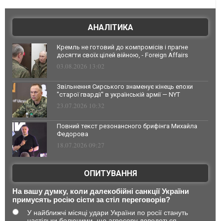
АНАЛІТИКА
Кремль не готовий до компромісів і прагне
досягти своїх цілей війною, - Foreign Affairs
03.08.2026 13:02
Звільнення Сирського знаменує кінець епохи
"старої гвардії" в українській армії — NYT
23.07.2026 10:32
Повний текст резонансного брифінга Михайла
Федорова
18.07.2026 09:27
ОПИТУВАННЯ
На вашу думку, коли далекобійні санкції України
примусять росію сісти за стіл переговорів?
У найближчі місяці удари України по росії стануть
настільки болючими, що агресору доведеться