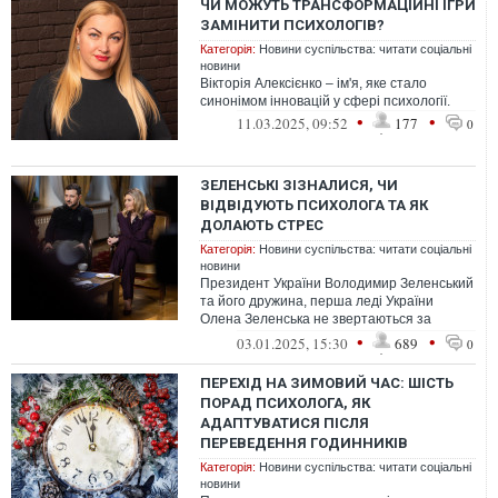
ЧИ МОЖУТЬ ТРАНСФОРМАЦІЙНІ ІГРИ
ЗАМІНИТИ ПСИХОЛОГІВ?
Категорія:
Новини суспільства: читати соціальні
новини
Вікторія Алексієнко – ім'я, яке стало
синонімом інновацій у сфері психології.
•
•
11.03.2025, 09:52
177
0
ЗЕЛЕНСЬКІ ЗІЗНАЛИСЯ, ЧИ
ВІДВІДУЮТЬ ПСИХОЛОГА ТА ЯК
ДОЛАЮТЬ СТРЕС
Категорія:
Новини суспільства: читати соціальні
новини
Президент України Володимир Зеленський
та його дружина, перша леді України
Олена Зеленська не звертаються за
допомогою до психолога.
•
•
03.01.2025, 15:30
689
0
ПЕРЕХІД НА ЗИМОВИЙ ЧАС: ШІСТЬ
ПОРАД ПСИХОЛОГА, ЯК
АДАПТУВАТИСЯ ПІСЛЯ
ПЕРЕВЕДЕННЯ ГОДИННИКІВ
Категорія:
Новини суспільства: читати соціальні
новини