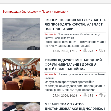
Вся правда з блогосфери
»
Пошук
» психологи
ЕКСПЕРТ ПОЯСНИВ МЕТУ ОКУПАНТІВ,
ЯКІ ПРОВОДЯТЬ КОРОТКІ, АЛЕ ЧАСТІ
ПОВІТРЯНІ АТАКИ
Категорія:
Політичні новини України та світу:
читати новини політики
Росія застосовує нову тактику нічних ударів
по Києву для виснаження людей
•
•
18.07.2026, 17:17
278
0
У КИЄВІ ВІДБУВСЯ МІЖНАРОДНИЙ
ФОРУМ «МЕНТАЛЬНЕ ЗДОРОВʼЯ
ДІТЕЙ В УМОВАХ ВІЙНИ»
Категорія:
Новини суспільства: читати соціальні
новини
Форум став простором професійної
взаємодії, обміну досвідом і напрацювання
дієвих рішень, які сьогодні особливо
потрібні українським родинам та освітн...
•
•
25.04.2026, 10:38
138
0
МЕЛАНІЯ ТРАМП ХИТРО
ДИСТАНЦІЮВАЛАСЯ ВІД ЧОЛОВІКА, І