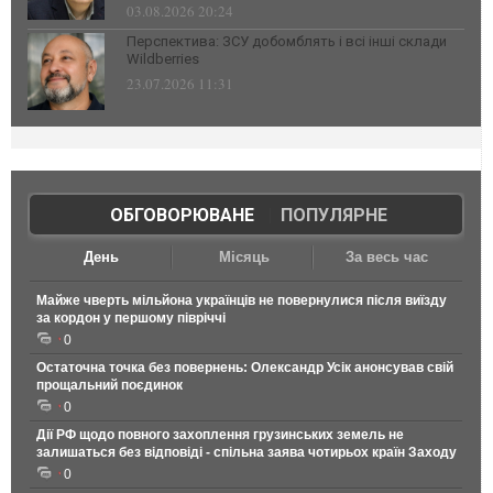
03.08.2026 20:24
Перспектива: ЗСУ добомблять і всі інші склади
Wildberries
23.07.2026 11:31
ОБГОВОРЮВАНЕ
|
ПОПУЛЯРНЕ
День
Місяць
За весь час
Майже чверть мільйона українців не повернулися після виїзду
за кордон у першому півріччі
0
Остаточна точка без повернень: Олександр Усік анонсував свій
прощальний поєдинок
0
Дії РФ щодо повного захоплення грузинських земель не
залишаться без відповіді - спільна заява чотирьох країн Заходу
0