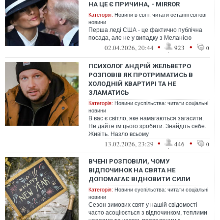
НА ЦЕ Є ПРИЧИНА, - MIRROR
Категорія:
Новини в світі: читати останні світові
новини
Перша леді США - це фактично публічна
посада, але не у випадку з Меланією
•
•
02.04.2026, 20:44
923
0
ПСИХОЛОГ АНДРІЙ ЖЕЛЬВЕТРО
РОЗПОВІВ ЯК ПРОТРИМАТИСЬ В
ХОЛОДНІЙ КВАРТИРІ ТА НЕ
ЗЛАМАТИСЬ
Категорія:
Новини суспільства: читати соціальні
новини
В вас є світло, яке намагаються загасити.
Не дайте їм цього зробити. Знайдіть себе.
Живіть. Назло всьому
•
•
13.02.2026, 23:29
446
0
ВЧЕНІ РОЗПОВІЛИ, ЧОМУ
ВІДПОЧИНОК НА СВЯТА НЕ
ДОПОМАГАЄ ВІДНОВИТИ СИЛИ
Категорія:
Новини суспільства: читати соціальні
новини
Сезон зимових свят у нашій свідомості
часто асоціюється з відпочинком, теплими