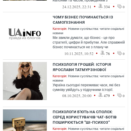
напоями та часом, проведеним з
близькими людьми. Але насправді багато
•
•
24.12.2025, 22:31
334
0
х...
ЧОМУ БІЗНЕС ПОЧИНАЄТЬСЯ ІЗ
САМОПІЗНАННЯ
Категорія:
Новини суспільства: читати соціальні
новини
Ми звикли думати, що бізнес - це про
стратегії, цифри й прибутки. Але справжній
бізнес починається не з плану чи
інвестицій, а з людини.
•
•
10.11.2025, 10:52
76
0
ПСИХОЛОГІЯ ГРОШЕЙ: ІСТОРІЯ
ЯРОСЛАВИ ТАТМУРЗІНОВОЇ
Категорія:
Новини суспільства: читати соціальні
новини
Україна сьогодні переживає часи, які без
сумніву увійдуть у підручники історії.
•
•
08.10.2025, 20:00
479
0
ПСИХОЛОГИ Б’ЮТЬ НА СПОЛОХ:
СЕРЕД КОРИСТУВАЧІВ ЧАТ-БОТІВ
ПОШИРЮЄТЬСЯ "ШІ-ПСИХОЗ"
Категорія:
Новини суспільства: читати соціальні