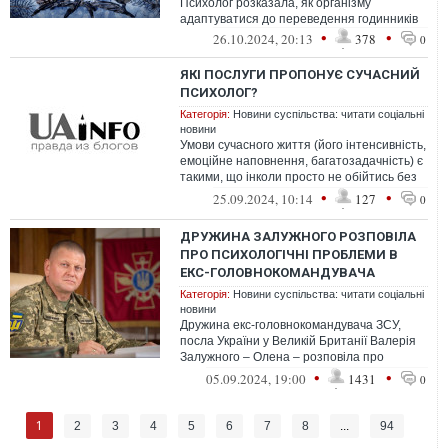
Психолог розказала, як організму
адаптуватися до переведення годинників
•
•
26.10.2024, 20:13
378
0
ЯКІ ПОСЛУГИ ПРОПОНУЄ СУЧАСНИЙ
ПСИХОЛОГ?
Категорія:
Новини суспільства: читати соціальні
новини
Умови сучасного життя (його інтенсивність,
емоційне наповнення, багатозадачність) є
такими, що інколи просто не обійтись без
допомоги психолога-профес...
•
•
25.09.2024, 10:14
127
0
ДРУЖИНА ЗАЛУЖНОГО РОЗПОВІЛА
ПРО ПСИХОЛОГІЧНІ ПРОБЛЕМИ В
ЕКС-ГОЛОВНОКОМАНДУВАЧА
Категорія:
Новини суспільства: читати соціальні
новини
Дружина екс-головнокомандувача ЗСУ,
посла України у Великій Британії Валерія
Залужного – Олена – розповіла про
психологічні проблеми в чоловіка. Жінка...
•
•
05.09.2024, 19:00
1431
0
1
2
3
4
5
6
7
8
...
94