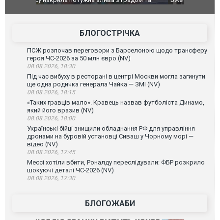
позашляховика Purosangue. ВІДЕО
фільму "Аф
БЛОГОСТРІЧКА
ПСЖ розпочав переговори з Барселоною щодо трансферу
героя ЧС-2026 за 50 млн євро (NV)
08.08.2026, 18:30
Під час вибуху в ресторані в центрі Москви могла загинути
ще одна родичка генерала Чайка — ЗМІ (NV)
08.08.2026, 18:15
«Таких гравців мало». Кравець назвав футболіста Динамо,
який його вразив (NV)
08.08.2026, 18:00
Українські бійці знищили обладнання РФ для управління
дронами на буровій установці Сиваш у Чорному морі —
відео (NV)
08.08.2026, 17:45
Мессі хотіли вбити, Роналду переслідували: ФБР розкрило
шокуючі деталі ЧС-2026 (NV)
08.08.2026, 17:30
БЛОГОЖАБИ