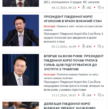
(ВС), оголошеного 3 грудня. ВС загалом
тривав у країні шість годин
•
•
04.12.2024, 09:24
182
0
ПРЕЗИДЕНТ ПІВДЕННОЇ КОРЕЇ
ОГОЛОСИВ В КРАЇНІ ВОЄННИЙ СТАН
Категорія:
Новини в світі: читати останні світові
новини
Президент Південної Кореї Юн Сок Йоль 3
грудня оголосив про введення в країні
воєнного стану
•
•
03.12.2024, 16:09
830
0
ВПЕРШЕ ЗА ВІСІМ РОКІВ: ПРЕЗИДЕНТ
ПІВДЕННОЇ КОРЕЇ ПОЧАВ ГРАТИ В
ГОЛЬФ, ЩОБ ПІДГОТУВАТИСЯ ДО
ЗУСТРІЧІ З ТРАМПОМ
Категорія:
Політичні новини України та світу:
читати новини політики
Президент Південної Кореї Юн Сок Йоль
нещодавно почав грати в гольф, вперше за
вісім років, у рамках підготовки
до майбутніх зустрічей з новообраним п...
•
•
13.11.2024, 18:01
184
0
ДЕЛЕГАЦІЯ ПІВДЕННОЇ КОРЕЇ
ВІДВІДАЄ УКРАЇНУ: ЩО ВІДОМО