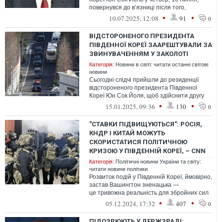
повернувся до в’язниці після того,
як прокурори отримали новий ордер
•
•
10.07.2025, 12:08
91
0
на його арешт ...
ВІДСТОРОНЕНОГО ПРЕЗИДЕНТА
ПІВДЕННОЇ КОРЕЇ ЗААРЕШТУВАЛИ ЗА
ЗВИНУВАЧЕННЯМ У ЗАКОЛОТІ
Категорія:
Новини в світі: читати останні світові
новини
Сьогодні слідчі прийшли до резиденції
відстороненого президента Південної
Кореї Юн Сок Йоля, щоб здійснити другу
спробу його арешту. Цього разу правоо...
•
•
15.01.2025, 09:36
130
0
"СТАВКИ ПІДВИЩУЮТЬСЯ": РОСІЯ,
КНДР І КИТАЙ МОЖУТЬ
СКОРИСТАТИСЯ ПОЛІТИЧНОЮ
КРИЗОЮ У ПІВДЕННІЙ КОРЕЇ, – CNN
Категорія:
Політичні новини України та світу:
читати новини політики
Розвиток подій у Південній Кореї, ймовірно,
застав Вашингтон зненацька —
це тривожна реальність для збройних сил
Сполучених Штатів, які розмістили в ц...
•
•
05.12.2024, 17:32
407
0
ПІДОЗРЮЮТЬ У ДЕРЖЗРАДІ: