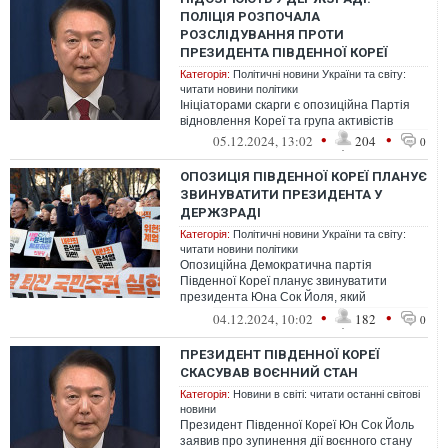
ПОЛІЦІЯ РОЗПОЧАЛА
РОЗСЛІДУВАННЯ ПРОТИ
ПРЕЗИДЕНТА ПІВДЕННОЇ КОРЕЇ
Категорія:
Політичні новини України та світу:
читати новини політики
Ініціаторами скарги є опозиційна Партія
відновлення Кореї та група активістів
•
•
05.12.2024, 13:02
204
0
ОПОЗИЦІЯ ПІВДЕННОЇ КОРЕЇ ПЛАНУЄ
ЗВИНУВАТИТИ ПРЕЗИДЕНТА У
ДЕРЖЗРАДІ
Категорія:
Політичні новини України та світу:
читати новини політики
Опозиційна Демократична партія
Південної Кореї планує звинуватити
президента Юна Сок Йоля, який
напередодні оголосив про запровадження
•
•
04.12.2024, 10:02
182
0
воєнного стану ...
ПРЕЗИДЕНТ ПІВДЕННОЇ КОРЕЇ
СКАСУВАВ ВОЄННИЙ СТАН
Категорія:
Новини в світі: читати останні світові
новини
Президент Південної Кореї Юн Сок Йоль
заявив про зупинення дії воєнного стану