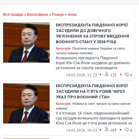
Вся правда з блогосфери
»
Пошук
» пісок
ЕКСПРЕЗИДЕНТА ПІВДЕННОЇ КОРЕЇ
ЗАСУДИЛИ ДО ДОВІЧНОГО
УВ’ЯЗНЕННЯ ЗА СПРОБУ ВВЕДЕННЯ
ВОЄННОГО СТАНУ У 2024 РОЦІ
Категорія:
Політичні новини України та світу:
читати новини політики
Колишнього президента Південної
Кореї Юн Сок Йоля засудили до довічного
ув’язнення за спробу запровадити
воєнний стан у 2024 році.
•
•
19.02.2026, 11:22
122
0
ЕКСПРЕЗИДЕНТА ПІВДЕННОЇ КОРЕЇ
ЗАСУДИЛИ НА П'ЯТЬ РОКІВ ЧЕРЕЗ
УКАЗ ПРО ВОЄННИЙ СТАН
Категорія:
Новини в світі: читати останні світові
новини
У п’ятницю, 16 січня, південнокорейський
суд засудив колишнього президента країни
Юна Сок Йоля до п’яти років ув’язнення за
частиною звинувачень, пов’...
•
•
16.01.2026, 10:32
165
0