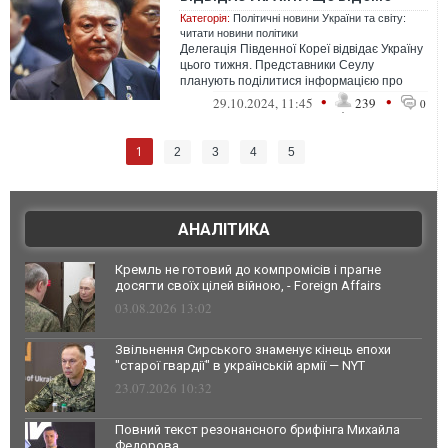
Категорія:
Політичні новини України та світу:
читати новини політики
Делегація Південної Кореї відвідає Україну
цього тижня. Представники Сеулу
планують поділитися інформацією про
відправку військ КНДР до Росії
•
•
29.10.2024, 11:45
239
0
1
2
3
4
5
АНАЛІТИКА
Кремль не готовий до компромісів і прагне
досягти своїх цілей війною, - Foreign Affairs
03.08.2026 13:02
Звільнення Сирського знаменує кінець епохи
"старої гвардії" в українській армії — NYT
23.07.2026 10:32
Повний текст резонансного брифінга Михайла
Федорова