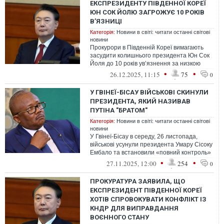
ЕКСПРЕЗИДЕНТУ ПІВДЕННОЇ КОРЕЇ
ЮН СОК ЙОЛЮ ЗАГРОЖУЄ 10 РОКІВ
В’ЯЗНИЦІ
Категорія:
Новини в світі: читати останні світові
новини
Прокурори в Південній Кореї вимагають
засудити колишнього президента Юн Сок
Йоля до 10 років ув’язнення за низкою
звинувачень, зокрема за перешкоджанн...
•
•
26.12.2025, 11:15
75
0
У ГВІНЕЇ-БІСАУ ВІЙСЬКОВІ СКИНУЛИ
ПРЕЗИДЕНТА, ЯКИЙ НАЗИВАВ
ПУТІНА "БРАТОМ"
Категорія:
Новини в світі: читати останні світові
новини
У Гвінеї-Бісау в середу, 26 листопада,
військові усунули президента Умару Сісоку
Ембало та встановили «повний контроль»
над країною
•
•
27.11.2025, 12:00
254
0
ПРОКУРАТУРА ЗАЯВИЛА, ЩО
ЕКСПРЕЗИДЕНТ ПІВДЕННОЇ КОРЕЇ
ХОТІВ СПРОВОКУВАТИ КОНФЛІКТ ІЗ
КНДР ДЛЯ ВИПРАВДАННЯ
ВОЄННОГО СТАНУ