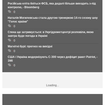
Російська еліта боїться ФСБ, яка дедалі більше виходить з-під
контролю, - Bloomberg
0
Наталія Могилевська стала другою тренеркою 14-го сезону шоу
"Голос країни"
0
Спека ще затримується: в Укргідрометцентрі розповіли, якою
завтра буде погода в Україні
0
Магнітні бурі: прогноз на вихідні
0
США і Україна модернізують С-300 через дефіцит ракет Patriot, -
ЗМІ
0
Loading...