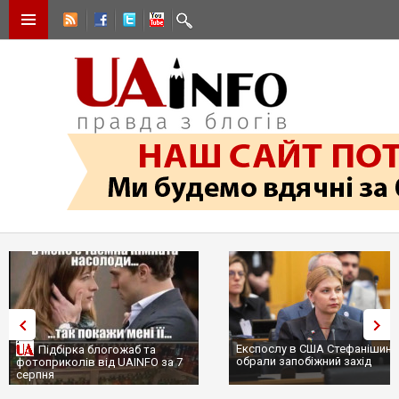
Експослу в США Стефанішині
Підбірка блогожаб та
обрали запобіжний захід
фотоприколів від UAINFO за 7
серпня