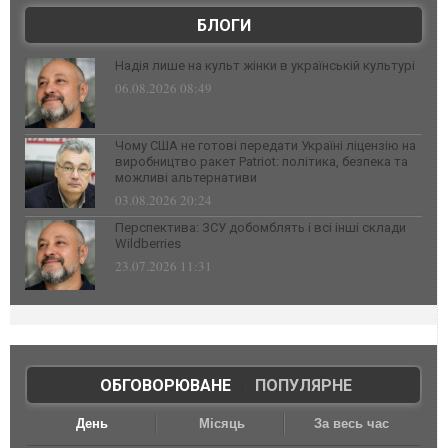
БЛОГИ
Надія лише на культ жінки в українській культурі
06.08.2026 08:49
Чому США не готові передати Україні ліцензію на
виробництво ракет Patriot: політика, безпека та
можливі альтернативи
03.08.2026 20:24
Перспектива: ЗСУ добомблять і всі інші склади
Wildberries
23.07.2026 11:31
ОБГОВОРЮВАНЕ
|
ПОПУЛЯРНЕ
День
Місяць
За весь час