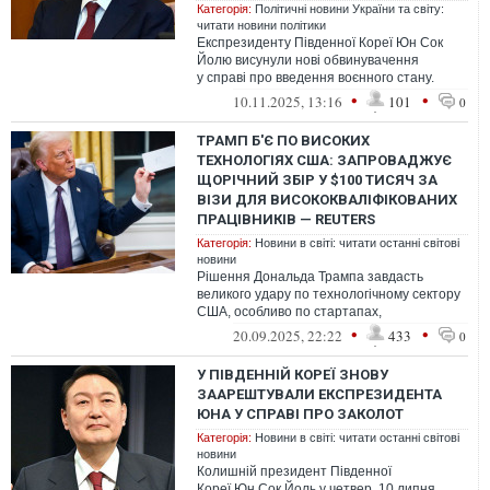
Категорія:
Політичні новини України та світу:
читати новини політики
Експрезиденту Південної Кореї Юн Сок
Йолю висунули нові обвинувачення
у справі про введення воєнного стану.
Прокурори вважають, що він навмисно
•
•
10.11.2025, 13:16
101
0
запуск...
ТРАМП Б'Є ПО ВИСОКИХ
ТЕХНОЛОГІЯХ США: ЗАПРОВАДЖУЄ
ЩОРІЧНИЙ ЗБІР У $100 ТИСЯЧ ЗА
ВІЗИ ДЛЯ ВИСОКОКВАЛІФІКОВАНИХ
ПРАЦІВНИКІВ — REUTERS
Категорія:
Новини в світі: читати останні світові
новини
Рішення Дональда Трампа завдасть
великого удару по технологічному сектору
США, особливо по стартапах,
констатувало агентство Reuters
•
•
20.09.2025, 22:22
433
0
У ПІВДЕННІЙ КОРЕЇ ЗНОВУ
ЗААРЕШТУВАЛИ ЕКСПРЕЗИДЕНТА
ЮНА У СПРАВІ ПРО ЗАКОЛОТ
Категорія:
Новини в світі: читати останні світові
новини
Колишній президент Південної
Кореї Юн Сок Йоль у четвер, 10 липня,