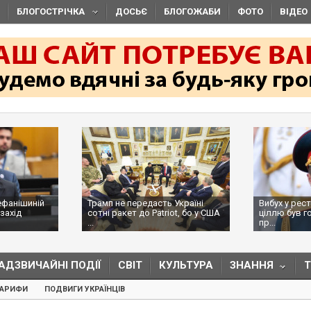
БЛОГОСТРІЧКА
ДОСЬЄ
БЛОГОЖАБИ
ФОТО
ВІДЕО
ефанішиній
Трамп не передасть Україні
Вибух у рес
захід
сотні ракет до Patriot, бо у США
ціллю був г
...
пр...
АДЗВИЧАЙНІ ПОДІЇ
СВІТ
КУЛЬТУРА
ЗНАННЯ
ТАРИФИ
ПОДВИГИ УКРАЇНЦІВ