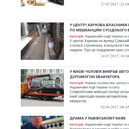
27.07.2017, 22:0
У ЦЕНТРІ ХАРКОВА ВЛАСНИКИ 
ПО МЕШКАНЦЯМ СУСІДНЬОГО 
Категорія:
Надзвичайні події України та с
У центрі Харкова на вулиці Сумській
сталася стрілянина, в результаті як
людини. Про це повідомляє прес-слу
14.07.2017, 16:0
У КИЄВІ ЧОЛОВІК ВИКРАВ АВТ
ДОПОМОГОЮ ЕВАКУАТОРА
Категорія:
Новини суспільства: читати с
Надзвичайні події України та світу.
Співробітники київської поліції зат
який заволодів чужим автомобілем,
евакуатор.
02.04.2017, 06:4
ДРАМА У ЛЬВІВСЬКОМУ КАФЕ
Категорія:
Надзвичайні події України та с