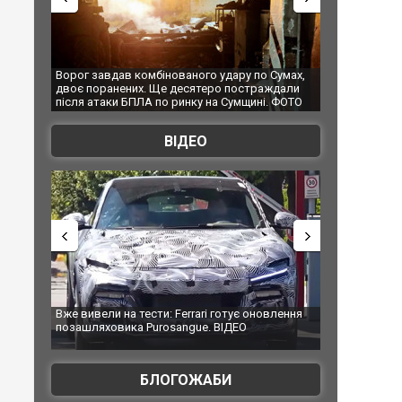
рог завдав комбінованого удару по Сумах,
За 2000 кілометрів від кор
оє поранених. Ще десятеро постраждали
Єкатеринбурзі після атаки 
сля атаки БПЛА по ринку на Сумщині. ФОТО
склад Wildberries. ФОТО. В
ВІДЕО
е вивели на тести: Ferrari готує оновлення
Вийшов трейлер нової екр
зашляховика Purosangue. ВІДЕО
фільму "Афера Томаса Кра
БЛОГОЖАБИ