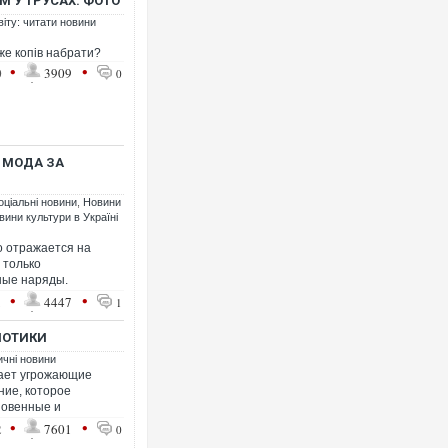
М У ТРУСАХ. ФОТО
віту: читати новини
оже копів набрати?
•
•
0
3909
0
Во
дв
пі
 МОДА ЗА
оціальні новини
,
Новини
вини культури в Україні
о отражается на
 только
ные наряды.
•
•
1
4447
1
ИОТИКИ
Вж
ичні новини
по
ает угрожающие
ние, которое
новенные и
•
•
2
7601
0