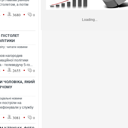
трі Львова раніше
столетом, а потім
.
•
•
4
3680
0
Loading...
 ПІСТОЛЕТ
ОЛІТИКИ
віту: читати новини
ков нагородив
маційної політики
- телеведучу 5-го...
•
•
5
2655
0
И ЧОЛОВІКА, ЯКИЙ
ТЯЧОМУ
оціальні новини
и постріли на
лефонували у службу
•
•
1
3081
0