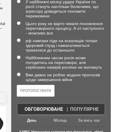
У найближчі місяці удари України по
о
росії стануть настільки болючими, що
ин
агресору доведеться поновити
перемовини
Цього року не варто чекати поновлення
tal
переговорного процесу. А от наступного
 —
- можливо все
рф навпаки піде на ескалацію попри
здоровий глузд і намагатиметься
триматися до останнього
Найближчим часом росія може
погодитись на переговори, але
серйозних намірів росіяни не матимуть
Вже давно не роблю жодних прогнозів
щодо завершення війни
ОБГОВОРЮВАНЕ
|
ПОПУЛЯРНЕ
День
Місяць
За весь час