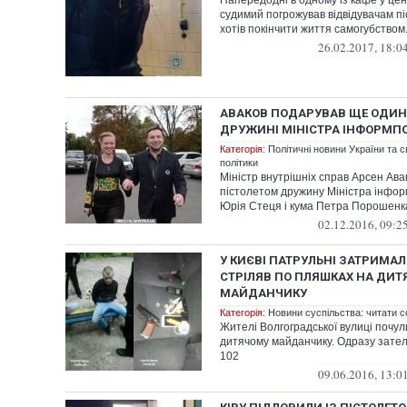
Напередодні в одному із кафе у цен
судимий погрожував відвідувачам пі
хотів покінчити життя самогубством
26.02.2017, 18:0
АВАКОВ ПОДАРУВАВ ЩЕ ОДИН
ДРУЖИНІ МІНІСТРА ІНФОРМП
Категорія:
Політичні новини України та с
політики
Міністр внутрішніх справ Арсен Ава
пістолетом дружину Міністра інфор
Юрія Стеця і кума Петра Порошенка 
02.12.2016, 09:2
У КИЄВІ ПАТРУЛЬНІ ЗАТРИМАЛ
СТРІЛЯВ ПО ПЛЯШКАХ НА ДИ
МАЙДАНЧИКУ
Категорія:
Новини суспільства: читати с
Жителі Волгоградської вулиці почул
дитячому майданчику. Одразу зате
102
09.06.2016, 13:0