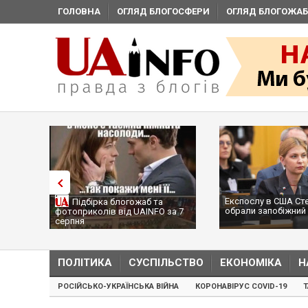
ГОЛОВНА
ОГЛЯД БЛОГОСФЕРИ
ОГЛЯД БЛОГОЖАБ
Експослу в США Ст
Підбірка блогожаб та
обрали запобіжний 
фотоприколів від UAINFO за 7
серпня
ПОЛІТИКА
СУСПІЛЬСТВО
ЕКОНОМІКА
Н
РОСІЙСЬКО-УКРАЇНСЬКА ВІЙНА
КОРОНАВІРУС COVID-19