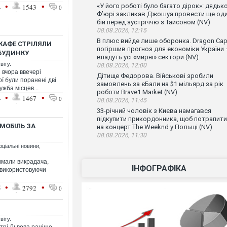
•
•
«У його роботі було багато дірок»: дядьк
4
1543
0
Ф’юрі закликав Джошуа провести ще од
бій перед зустріччю з Тайсоном (NV)
08.08.2026, 12:15
В плюс вийде лише оборонка. Dragon Capi
КАФЕ СТРІЛЯЛИ
погіршив прогноз для економіки України
БУДИНКУ
впадуть усі «мирні» сектори (NV)
віту.
08.08.2026, 12:00
 вчора ввечері
Дітище Федорова. Військові зробили
ої були поранені дві
замовлень за єБали на $1 мільярд за рік
жба місцев...
роботи Brave1 Market (NV)
•
•
4
1467
0
08.08.2026, 11:45
33-річний чоловік з Києва намагався
підкупити прикордонника, щоб потрапити
ОМОБІЛЬ ЗА
на концерт The Weeknd у Польщі (NV)
08.08.2026, 11:30
оціальні новини
,
римали викрадача,
ІНФОГРАФІКА
 використовуючи
•
•
5
2792
0
віту.