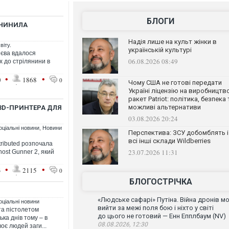
БЛОГИ
ВЧИНИЛА
Надія лише на культ жінки в
віту.
українській культурі
иєва вдалося
06.08.2026 08:49
х до стрілянини в
•
•
0
1868
0
Чому США не готові передати
Україні ліцензію на виробництв
ракет Patriot: політика, безпека 
можливі альтернативи
3D-ПРИНТЕРА ДЛЯ
03.08.2026 20:24
оціальні новини
,
Новини
Перспектива: ЗСУ добомблять і
всі інші склади Wildberries
ributed розпочала
23.07.2026 11:31
ost Gunner 2, який
•
•
3
2115
0
БЛОГОСТРІЧКА
«Людське сафарі» Путіна. Війна дронів м
оціальні новини
вийти за межі поля бою і ніхто у світі
та пістолетом
до цього не готовий — Енн Епплбаум (NV)
ка днів тому – в
08.08.2026, 12:30
оє людей заги...