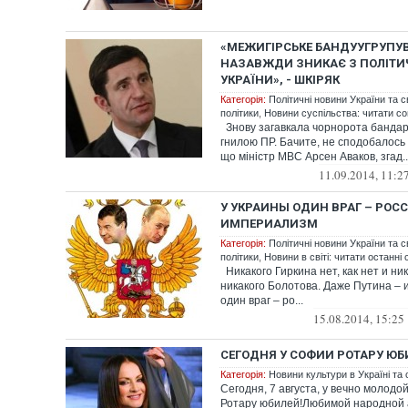
«МЕЖИГІРСЬКЕ БАНДУУГРУПУ
НАЗАВЖДИ ЗНИКАЄ З ПОЛІТИ
УКРАЇНИ», - ШКІРЯК
Категорія:
Політичні новини України та с
політики
,
Новини суспільства: читати со
Знову загавкала чорнорота бандаре
гнилою ПР. Бачите, не сподобалось "
що міністр МВС Арсен Аваков, згад..
11.09.2014, 11:2
У УКРАИНЫ ОДИН ВРАГ – РОС
ИМПЕРИАЛИЗМ
Категорія:
Політичні новини України та с
політики
,
Новини в світі: читати останні 
Никакого Гиркина нет, как нет и ни
никакого Болотова. Даже Путина – и
один враг – ро...
15.08.2014, 15:25
СЕГОДНЯ У СОФИИ РОТАРУ ЮБ
Категорія:
Новини культури в Україні та с
Сегодня, 7 августа, у вечно молод
Ротару юбилей!Любимой народной 