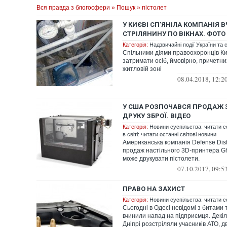
Вся правда з блогосфери
»
Пошук
» пістолет
У КИЄВІ СП’ЯНІЛА КОМПАНІЯ 
СТРІЛЯНИНУ ПО ВІКНАХ. ФОТО
Категорія:
Надзвичайні події України та с
Спільними діями правоохоронців К
затримати осіб, ймовірно, причетни
житловій зоні
08.04.2018, 12:2
У США РОЗПОЧАВСЯ ПРОДАЖ 
ДРУКУ ЗБРОЇ. ВІДЕО
Категорія:
Новини суспільства: читати с
в світі: читати останні світові новини
Американська компанія Defense Dist
продаж настільного 3D-принтера Gh
може друкувати пістолети.
07.10.2017, 09:5
ПРАВО НА ЗАХИСТ
Категорія:
Новини суспільства: читати с
Сьогодні в Одесі невідомі з битами 
вчинили напад на підприємця. Декіль
Дніпрі розстріляли учасників АТО, дв