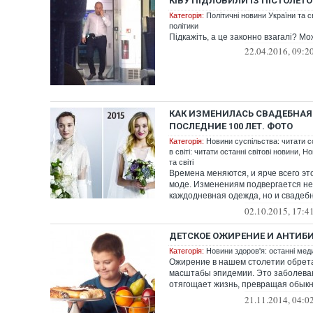
КІВУ ПІДЛОВИЛИ ІЗ ПІСТОЛЕТО
Категорія:
Політичні новини України та с
політики
Підкажіть, а це законно взагалі? М
22.04.2016, 09:2
КАК ИЗМЕНИЛАСЬ СВАДЕБНАЯ
ПОСЛЕДНИЕ 100 ЛЕТ. ФОТО
Категорія:
Новини суспільства: читати с
в світі: читати останні світові новини
,
Но
та світі
Времена меняются, и ярче всего эт
моде. Изменениям подвергается не
каждодневная одежда, но и свадеб
Креативный канал ...
02.10.2015, 17:4
ДЕТСКОЕ ОЖИРЕНИЕ И АНТИБ
Категорія:
Новини здоров'я: останні мед
Ожирение в нашем столетии обрет
масштабы эпидемии. Это заболева
отягощает жизнь, превращая обык
привычные нам ежед...
21.11.2014, 04:0