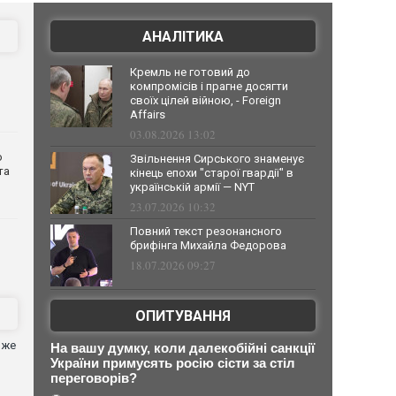
АНАЛІТИКА
Кремль не готовий до
компромісів і прагне досягти
своїх цілей війною, - Foreign
Affairs
03.08.2026 13:02
о
Звільнення Сирського знаменує
та
кінець епохи "старої гвардії" в
українській армії — NYT
23.07.2026 10:32
Повний текст резонансного
брифінга Михайла Федорова
18.07.2026 09:27
ОПИТУВАННЯ
оже
На вашу думку, коли далекобійні санкції
України примусять росію сісти за стіл
переговорів?