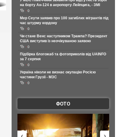
У МВС Німеччини заявили про відсутність зброї
на борту Ан-124 в аеропорту Лейпцига, - ЗМІ
0
Мер Сеути заявив про 100 загиблих мігрантів під
час штурму кордону
0
Чи стане Венс наступником Трампа? Президент
США виступив із неочікуваною заявою
0
Підбірка блогожаб та фотоприколів від UAINFO
за 7 серпня
0
Україна ніколи не визнає окупацію Росією
частини Грузії - МЗС
0
ФОТО