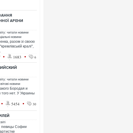
ВАННЯ
ЧНОЇ АРЕНИ
віту: читати новини
ціальні новини
нка, разом зі своєю
кремлівській кралі",
.
•
•
7
1683
6
СИЙСКИЙ
віту: читати новини
світові новини
какого Бородая и
 того нет. У Украины
•
•
5454
30
ИЛЕЙ
віті
ой певицы Софии
артистке