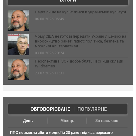
Надія лише на культ жінки в українській культурі
06.08.2026 08:49
Чому США не готові передати Україні ліцензію на
виробництво ракет Patriot: політика, безпека та
можливі альтернативи
03.08.2026 20:24
Перспектива: ЗСУ добомблять і всі інші склади
Wildberries
23.07.2026 11:31
ОБГОВОРЮВАНЕ
|
ПОПУЛЯРНЕ
День
Місяць
За весь час
ППО не змогла збити жодної із 28 ракет під час ворожого