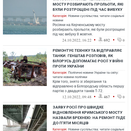
МОСТУ РОЗБИРАЮТЬ ПРОЛЬОТИ, ЯКІ
БУЛИ РОЗТРОЩЕНІ ПІД ЧАС ВИБУХУ
Категорія:
Новини суспільства: читати соціальні
новини
Росіяни на Керченському мосту
розбирають прольоти, які були розтрощені
під час вибуху 8 жовтня.
•
•
24.10.2022, 16:22
692
0
РЕМОНТУЄ ТЕХНІКУ ТА ВІДПРАВЛЯЄ
ТАНКИ. ГЕНШТАБ РОЗПОВІВ, ЯК
БІЛОРУСЬ ДОПОМАГАЄ РОСІЇ У ВІЙНІ
ПРОТИ УКРАЇНИ
Категорія:
Політичні новини України та світу:
читати новини політики
Крім того, знято зі зберігання та
відправлено в Білгородську область першу
партію з двадцяти танків Т-72.
•
•
12.10.2022, 09:48
467
0
ЗАЯВУ РОСІЇ ПРО ШВИДКЕ
ВІДНОВЛЕННЯ КРИМСЬКОГО МОСТУ
НАЗВАЛИ БРЕХНЕЮ: НА РЕМОНТ ПІДЕ
ДО П’ЯТИ МІСЯЦІВ
Категорія:
Новини суспільства: читати соціальні