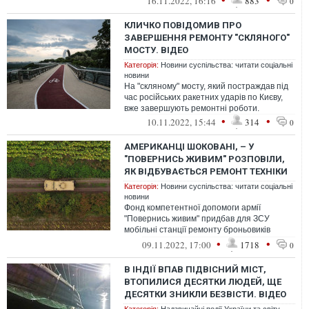
16.11.2022, 16:16
883
0
КЛИЧКО ПОВІДОМИВ ПРО
ЗАВЕРШЕННЯ РЕМОНТУ "СКЛЯНОГО"
МОСТУ. ВІДЕО
Категорія:
Новини суспільства: читати соціальні
новини
На "скляному" мосту, який постраждав під
час російських ракетних ударів по Києву,
вже завершують ремонтні роботи.
•
•
10.11.2022, 15:44
314
0
АМЕРИКАНЦІ ШОКОВАНІ, – У
"ПОВЕРНИСЬ ЖИВИМ" РОЗПОВІЛИ,
ЯК ВІДБУВАЄТЬСЯ РЕМОНТ ТЕХНІКИ
Категорія:
Новини суспільства: читати соціальні
новини
Фонд компетентної допомоги армії
"Повернись живим" придбав для ЗСУ
мобільні станції ремонту броньовиків
Hammer, які вже успішно виконують
•
•
09.11.2022, 17:00
1718
0
завдання на ...
В ІНДІЇ ВПАВ ПІДВІСНИЙ МІСТ,
ВТОПИЛИСЯ ДЕСЯТКИ ЛЮДЕЙ, ЩЕ
ДЕСЯТКИ ЗНИКЛИ БЕЗВІСТИ. ВІДЕО