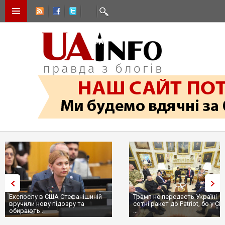
Експослу в США Стефанішиній
Трамп не передасть Україні
вручили нову підозру та
сотні ракет до Patriot, бо у С
обирають...
...