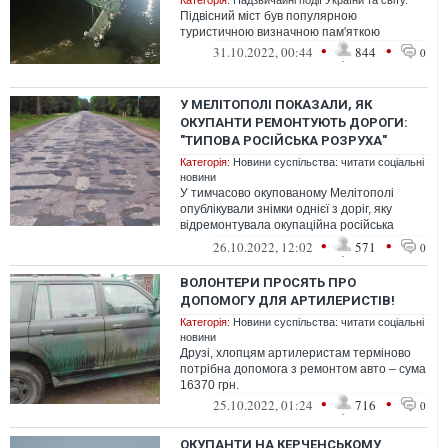
Категорія:
Надзвичайні події України та світу.
Підвісний міст був популярною
туристичною визначною пам'яткою
•
•
31.10.2022, 00:44
844
0
У МЕЛІТОПОЛІ ПОКАЗАЛИ, ЯК
ОКУПАНТИ РЕМОНТУЮТЬ ДОРОГИ:
"ТИПОВА РОСІЙСЬКА РОЗРУХА"
Категорія:
Новини суспільства: читати соціальні
новини
У тимчасово окупованому Мелітополі
опублікували знімки однієї з доріг, яку
відремонтувала окупаційна російська
влада. Дороги розбиті технікою, потребу...
•
•
26.10.2022, 12:02
571
0
ВОЛОНТЕРИ ПРОСЯТЬ ПРО
ДОПОМОГУ ДЛЯ АРТИЛЕРИСТІВ!
Категорія:
Новини суспільства: читати соціальні
новини
Друзі, хлопцям артилеристам терміново
потрібна допомога з ремонтом авто – сума
16370 грн.
•
•
25.10.2022, 01:24
716
0
ОКУПАНТИ НА КЕРЧЕНСЬКОМУ