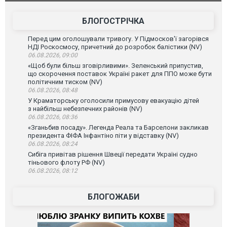
БЛОГОСТРІЧКА
Перед цим оголошували тривогу. У Підмосков'ї загорівся
НДІ Роскосмосу, причетний до розробок балістики (NV)
06.08.2026, 09:00
«Щоб були більш зговірливими». Зеленський припустив,
що скорочення поставок Україні ракет для ППО може бути
політичним тиском (NV)
06.08.2026, 08:48
У Краматорську оголосили примусову евакуацію дітей
з найбільш небезпечних районів (NV)
06.08.2026, 08:36
«Зганьбив посаду». Легенда Реала та Барселони закликав
президента ФІФА Інфантіно піти у відставку (NV)
06.08.2026, 08:24
Сибіга привітав рішення Швеції передати Україні судно
тіньового флоту РФ (NV)
06.08.2026, 08:12
БЛОГОЖАБИ