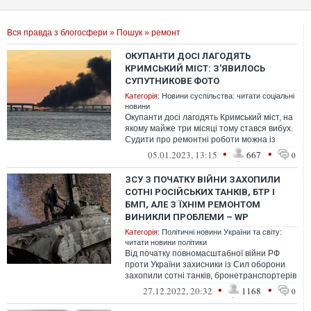
Вся правда з блогосфери
»
Пошук
» ремонт
ОКУПАНТИ ДОСІ ЛАГОДЯТЬ
КРИМСЬКИЙ МІСТ: З'ЯВИЛОСЬ
СУПУТНИКОВЕ ФОТО
Категорія:
Новини суспільства: читати соціальні
новини
Окупанти досі лагодять Кримський міст, на
якому майже три місяці тому стався вибух.
Судити про ремонтні роботи можна із
супутникових знімків, що з'яви...
•
•
05.01.2023, 13:15
667
0
ЗСУ З ПОЧАТКУ ВІЙНИ ЗАХОПИЛИ
СОТНІ РОСІЙСЬКИХ ТАНКІВ, БТР І
БМП, АЛЕ З ЇХНІМ РЕМОНТОМ
ВИНИКЛИ ПРОБЛЕМИ – WР
Категорія:
Політичні новини України та світу:
читати новини політики
Від початку повномасштабної війни РФ
проти України захисники із Сил оборони
захопили сотні танків, бронетранспортерів
та машин піхоти окупантів. Але б...
•
•
27.12.2022, 20:32
1168
0