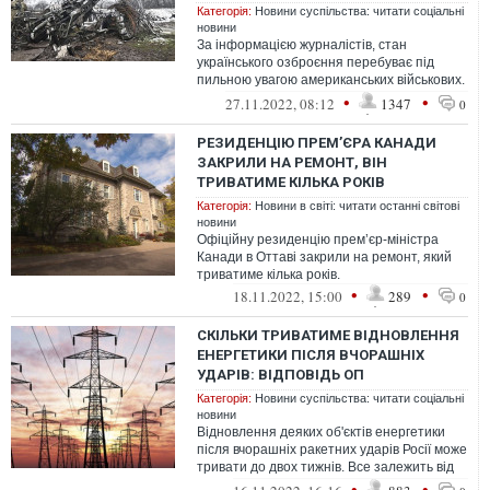
Категорія:
Новини суспільства: читати соціальні
новини
За інформацією журналістів, стан
українського озброєння перебуває під
пильною увагою американських військових.
Водночас сама зброя виходить з ладу
•
•
27.11.2022, 08:12
1347
0
чер...
РЕЗИДЕНЦІЮ ПРЕМ’ЄРА КАНАДИ
ЗАКРИЛИ НА РЕМОНТ, ВІН
ТРИВАТИМЕ КІЛЬКА РОКІВ
Категорія:
Новини в світі: читати останні світові
новини
Офіційну резиденцію прем’єр-міністра
Канади в Оттаві закрили на ремонт, який
триватиме кілька років.
•
•
18.11.2022, 15:00
289
0
СКІЛЬКИ ТРИВАТИМЕ ВІДНОВЛЕННЯ
ЕНЕРГЕТИКИ ПІСЛЯ ВЧОРАШНІХ
УДАРІВ: ВІДПОВІДЬ ОП
Категорія:
Новини суспільства: читати соціальні
новини
Відновлення деяких об'єктів енергетики
після вчорашніх ракетних ударів Росії може
тривати до двох тижнів. Все залежить від
ступеня руйнувань.
•
•