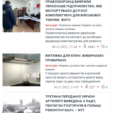
ПРАВООХОРОНЦІ ВИКРИЛИ
УКРАЇНСЬКЕ ПІДПРИЄМСТВО, ЯКЕ
ЕКСПОРТУВАЛО ДО РОСІЇ
КОМПЛЕКТУЮЧІ ДЛЯ ВІЙСЬКОВОЇ
ТЕХНІКИ. ФОТО
Категорія:
Політичні новини України та світу:
читати новини політики
Правоохоронці викрили українське
підприємство на експорті до російської
федерації комплектуючих для ремонту
військової техніки.
•
•
08.12.2022, 17:44
1043
0
ВИТЯЖКА ДЛЯ КУХНІ: ВИБИРАЄМО
ПРАВИЛЬНО
Категорія:
Новини суспільства: читати соціальні
новини
У процесі приготування їжі в кухонний
простір можуть потрапляти краплі жиру,
гаряча пара та дим, інші забруднення.
Сучасна витяж
•
•
30.11.2022, 13:07
227
0
ТРЕТИНА ПЕРЕДАНОЇ УКРАЇНІ
АРТИЛЕРІЇ ВИВЕДЕНА З ЛАДУ,
ПЕНТАГОН РОЗГОРНУВ В ПОЛЬЩІ
РЕМОНТНУ БАЗУ, – NYT