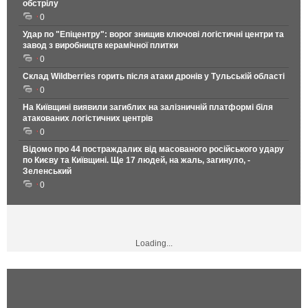
обстрілу
0
Удар по "Епіцентру": ворог знищив ключові логістичні центри та
завод з виробництв керамічної плитки
0
Склад Wildberries горить після атаки дронів у Тульській області
0
На Київщині виявили загиблих на залізничній платформі біля
атакованих логістичних центрів
0
Відомо про 44 постраждалих від масованого російського удару
по Києву та Київщині. Ще 17 людей, на жаль, загинуло, -
Зеленський
0
Loading...