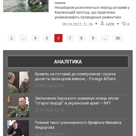
новини
Незабаром розпочнеться період штормів у
Керченській протоці, що практично
унеможливить проведення ремонтних
робіт
•
•
09.10.2022, 21:26
1420
0
6
1
...
4
5
7
8
9
...
36
АНАЛІТИКА
Кремль не готовий до компромісів і прагне
досягти своїх цілей війною, - Foreign Affairs
03.08.2026 13:02
Звільнення Сирського знаменує кінець епохи
"старої гвардії" в українській армії — NYT
23.07.2026 10:32
Повний текст резонансного брифінга Михайла
Федорова
18.07.2026 09:27