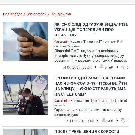
Вся правда з блогосфери
»
Пошук
» смс
ЯКІ СМС СЛІД ОДРАЗУ Ж ВИДАЛЯТИ:
УКРАЇНЦІВ ПОПЕРЕДИЛИ ПРО
НЕБЕЗПЕКУ
Категорія:
Новини ІТ: новини ІТ-технологій зі
світу та України
Підозрілі СМС, надіслані з невідомих
номерів, можуть бути у кращому випадку
розсиланням рекламного спаму. У гіршому
це може призвести до завантаження ...
•
•
14.06.2023, 22:31
3169
0
ГРЕЦИЯ ВВОДИТ КОМЕНДАНТСКИЙ
ЧАС ИЗ-ЗА COVID-19: ЧТОБЫ ВЫЙТИ
НА УЛИЦУ, НУЖНО ОТПРАВИТЬ SMS
НА СПЕЦНОМЕР
Категорія:
Новини в світі: читати останні світові
новини
Ограничение ввели в ответ на вспышку
коронавируса.
•
•
12.11.2020, 09:00
360
0
ПОСЛЕ ПРЕВЫШЕНИЯ СКОРОСТИ