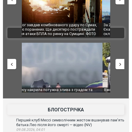
по Сумах,
За 2000 кілометрів від кордону з Україною: в
"Мої іграш
траждали
Єкатеринбурзі після атаки дронів загорівся
суперкарів
ВІДЕО
ині. ФОТО
склад Wildberries. ФОТО. ВІДЕО
дом та
Вже вивели на тести: Ferrari готує оновлення
Вийшов тре
позашляховика Purosangue. ВІДЕО
фільму "Аф
БЛОГОСТРІЧКА
Перший клуб Мессі символічним жестом вшанував пам’ять
батька Лео після його смерті — відео (NV)
09.08.2026, 04:01