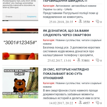
ПЕРЕВИЩЕННЯ ШВИДКОСТІ
Категорія:
Автоновини: автомобільні новини
України та світу.- UAinfo
Представники Патрульної поліції поки ці
повідомлення не коментують.
•
•
25.01.2018, 20:35
3550
0
ЯК ДІЗНАТИСЯ, ЩО ЗА ВАМИ
СЛІДКУЮТЬ ЧЕРЕЗ СМАРТФОН
Категорія:
Новини суспільства: читати соціальні
новини
Безпека понад усе. З допомогою коротких
системних кодів можна дізнатися про
налаштування телефону і зрозуміти,
надійно захищені ваші СМС і дані, не ст...
•
•
25.02.2017, 13:01
53801
0
20 СМС, КОТОРЫЕ НАГЛЯДНО
ПОКАЗЫВАЮТ ВСЮ СУТЬ
ОТНОШЕНИЙ
Категорія:
Новини суспільства: читати соціальні
новини
В век смартфонов стало намного проще
документировать забавные моменты
любовных историй и делиться ими в сети.
•
•
14.02.2017, 20:22
4957
0