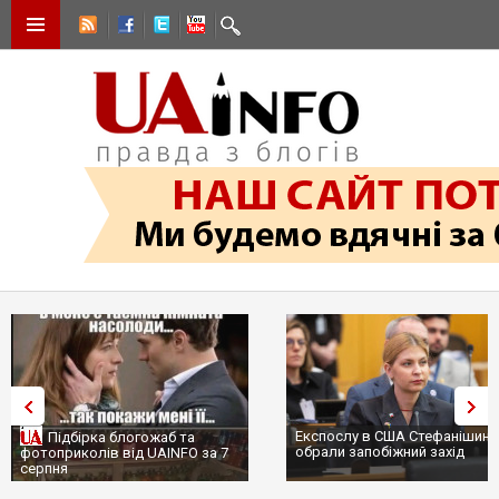
Експослу в США Стефанішині
Підбірка блогожаб та
обрали запобіжний захід
фотоприколів від UAINFO за 7
серпня