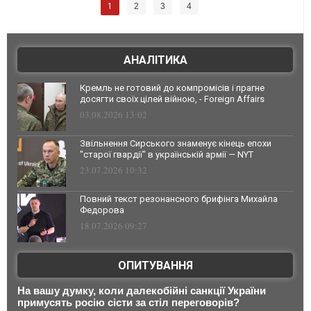
1
2
3
4
АНАЛІТИКА
Кремль не готовий до компромісів і прагне
досягти своїх цілей війною, - Foreign Affairs
03.08.2026 13:02
Звільнення Сирського знаменує кінець епохи
"старої гвардії" в українській армії — NYT
23.07.2026 10:32
Повний текст резонансного брифінга Михайла
Федорова
18.07.2026 09:27
ОПИТУВАННЯ
На вашу думку, коли далекобійні санкції України
примусять росію сісти за стіл переговорів?