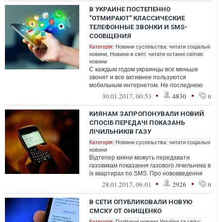
В УКРАИНЕ ПОСТЕПЕННО
"ОТМИРАЮТ" КЛАССИЧЕСКИЕ
ТЕЛЕФОННЫЕ ЗВОНКИ И SMS-
СООБЩЕНИЯ
Категорія:
Новини суспільства: читати соціальні
новини
,
Новини в світі: читати останні світові
новини
С каждым годом украинцы все меньше
звонят и все активнее пользуются
мобильным интернетом. Не последнюю
очередь - из-за развития и расширения 3G
•
•
30.01.2017, 00:53
4830
0
покрыт...
КИЯНАМ ЗАПРОПОНУВАЛИ НОВИЙ
СПОСІБ ПЕРЕДАЧІ ПОКАЗАНЬ
ЛІЧИЛЬНИКІВ ГАЗУ
Категорія:
Новини суспільства: читати соціальні
новини
Відтепер кияни можуть передавати
газовикам показання газового лічильника в
їх квартирах по SMS. Про нововведення
повідомляється на сторінці "Київгазу"...
•
•
28.01.2017, 06:01
2926
0
В СЕТИ ОПУБЛИКОВАЛИ НОВУЮ
СМСКУ ОТ ОНИЩЕНКО
Категорія:
Політичні новини України та світу: