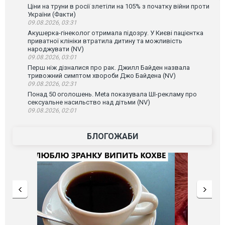
Ціни на труни в росії злетіли на 105% з початку війни проти
України (Факти)
09.08.2026, 03:31
Акушерка-гінеколог отримала підозру. У Києві пацієнтка
приватної клініки втратила дитину та можливість
народжувати (NV)
09.08.2026, 03:01
Перш ніж дізналися про рак. Джилл Байден назвала
тривожний симптом хвороби Джо Байдена (NV)
09.08.2026, 02:31
Понад 50 оголошень. Meta показувала ШІ-рекламу про
сексуальне насильство над дітьми (NV)
09.08.2026, 02:01
БЛОГОЖАБИ