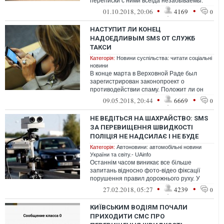
переписки с ними всегда незабываемы.
Если среди ваших знакомых есть такой
•
•
01.10.2018, 20:06
4169
0
челове...
НАСТУПИТ ЛИ КОНЕЦ
НАДОЕДЛИВЫМ SMS ОТ СЛУЖБ
ТАКСИ
Категорія:
Новини суспільства: читати соціальні
новини
В конце марта в Верховной Раде был
зарегистрирован законопроект о
противодействии спаму. Положит ли он
конец нежелательным сообщениям по
•
•
09.05.2018, 20:44
6669
0
электронной п...
НЕ ВЕДІТЬСЯ НА ШАХРАЙСТВО: SMS
ЗА ПЕРЕВИЩЕННЯ ШВИДКОСТІ
ПОЛІЦІЯ НЕ НАДСИЛАЄ І НЕ БУДЕ
Категорія:
Автоновини: автомобільні новини
України та світу.- UAinfo
Останнім часом виникає все більше
запитань відносно фото-відео фіксації
порушення правил дорожнього руху. У
столиці учасники дорожнього руху
•
•
27.02.2018, 05:27
4239
0
звертають...
КИЇВСЬКИМ ВОДІЯМ ПОЧАЛИ
ПРИХОДИТИ СМС ПРО