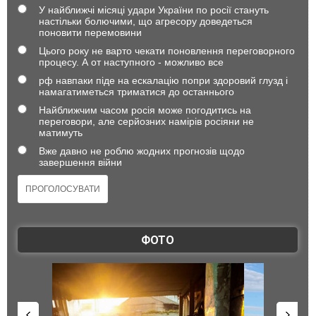
У найближчі місяці удари України по росії стануть
настільки болючими, що агресору доведеться
поновити перемовини
Цього року не варто чекати поновлення переговорного
процесу. А от наступного - можливо все
рф навпаки піде на ескалацію попри здоровий глузд і
намагатиметься триматися до останнього
Найближчим часом росія може погодитись на
переговори, але серйозних намірів росіяни не
матимуть
Вже давно не роблю жодних прогнозів щодо
завершення війни
ФОТО