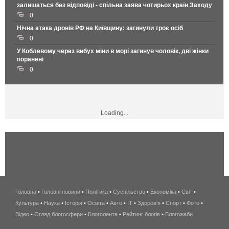
залишаться без відповіді - спільна заява чотирьох країн Заходу
0
Нічна атака дронів РФ на Київщину: загинули троє осіб
0
У Коблевому через вибух міни в морі загинув чоловік, дві жінки
поранені
0
Loading...
Головна
•
Головні новини
•
Політика
•
Суспільство
•
Економіка
беспроводной
•
Світ
•
Культура
•
Наука
•
Історія
•
Освіта
•
Авто
•
IT
•
Здоров'я
интернет
•
Спорт
•
Фото
•
Відео
•
Огляд блогосфери
•
Блоголента
•
Рейтинг блогів
киев
•
Блогожаби
и