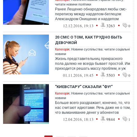
читати новини політики
Ранее Лещенко обнародовал якобы смс-
переписку между нардепом-беглецом
Александром Онищенко и нардепом
Игорем Кононенко по поставкам газа на
•
•
12.12.2016, 19:13
3263
0
"Центрэнер...
20 СМС О ТОМ, КАК ТРУДНО БЫТЬ
ДЕВОЧКОЙ
Категорія:
Новини суспільства: читати соціальні
новини
Жизнь представительниц прекрасного
пола далеко не всегда бывает простой. Им
приходится решать массу проблем, и уж
поверьте, отсутствие подходящего пла...
•
•
01.11.2016, 19:45
5503
0
"КИЕВСТАРУ" СКАЗАЛИ "ФУ!"
Категорія:
Новини суспільства: читати соціальні
новини
Больше всего раздражает, конечно, то, что
нас считают идиотами. Речь даже не о том,
что выманивание денег у абонентов
откровенно мошенническим способо...
•
•
12.04.2016, 18:13
9844
1