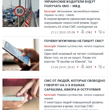
УКРАИНСКИЕ ВОДИТЕЛИ БУДУТ
ПОЛУЧАТЬ SMS – МВД
Категорія:
Автоновини: автомобільні новини
України та світу.- UAinfo
В скором времени украинские водители,
нарушившие скоростной режим, будут
получать об этом СМС-сообщения на
телефон. С такой неожиданной
•
•
15.11.2019, 05:08
1581
0
инициативой вы...
​ПОЧЕМУ МУЖЧИНЫ НЕ ПИШУТ СМС?
Категорія:
Новини суспільства: читати соціальні
новини
Один мой знакомый не читает сообщений.
Мало того, он их не пишет. Разве что
коротко: "В пробке на Южном", "на
совещании", "в кино", "на картинге", "на...
•
•
23.04.2019, 20:01
3055
4
СМС ОТ ЛЮДЕЙ, КОТОРЫЕ СВОБОДНО
ГОВОРЯТ НА 3-Х ЯЗЫКАХ:
САРКАЗМА, ЮМОРА И ОСТРОУМИЯ
Категорія:
Новини суспільства: читати соціальні
новини
У некоторых людей повышенный уровень
красноречия в крови, поэтому СМС-