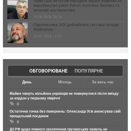
Чому США не готові передати Україні ліцензію на
виробництво ракет Patriot: політика, безпека та
можливі альтернативи
03.08.2026 20:24
Перспектива: ЗСУ добомблять і всі інші склади
Wildberries
23.07.2026 11:31
ОБГОВОРЮВАНЕ
|
ПОПУЛЯРНЕ
День
Місяць
За весь час
Майже чверть мільйона українців не повернулися після виїзду
за кордон у першому півріччі
0
Остаточна точка без повернень: Олександр Усік анонсував свій
прощальний поєдинок
0
Дії РФ щодо повного захоплення грузинських земель не