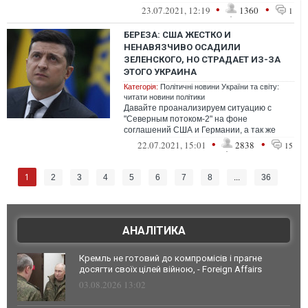
позиции Украины и Польши
•
•
23.07.2021, 12:19
1360
1
БЕРЕЗА: США ЖЕСТКО И
НЕНАВЯЗЧИВО ОСАДИЛИ
ЗЕЛЕНСКОГО, НО СТРАДАЕТ ИЗ-ЗА
ЭТОГО УКРАИНА
Категорія:
Політичні новини України та світу:
читати новини політики
Давайте проанализируем ситуацию с
"Северным потоком-2" на фоне
соглашений США и Германии, а так же
посмотрим на то, как президент Украины
•
•
22.07.2021, 15:01
2838
15
Зеленский до...
1
2
3
4
5
6
7
8
...
36
АНАЛІТИКА
Кремль не готовий до компромісів і прагне
досягти своїх цілей війною, - Foreign Affairs
03.08.2026 13:02