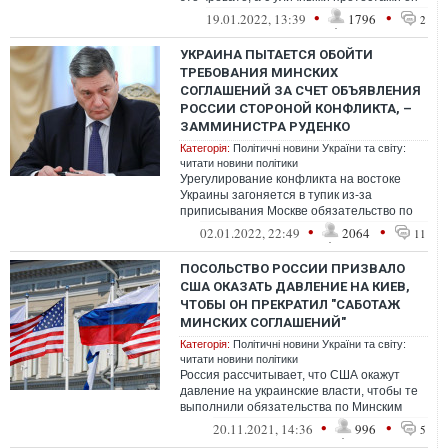
не справится. И это он хорошо по...
•
•
19.01.2022, 13:39
1796
2
УКРАИНА ПЫТАЕТСЯ ОБОЙТИ
ТРЕБОВАНИЯ МИНСКИХ
СОГЛАШЕНИЙ ЗА СЧЕТ ОБЪЯВЛЕНИЯ
РОССИИ СТОРОНОЙ КОНФЛИКТА, –
ЗАММИНИСТРА РУДЕНКО
Категорія:
Політичні новини України та світу:
читати новини політики
Урегулирование конфликта на востоке
Украины загоняется в тупик из-за
приписывания Москве обязательство по
минским соглашениям. Об этом заявил
•
•
02.01.2022, 22:49
2064
11
замминис...
ПОСОЛЬСТВО РОССИИ ПРИЗВАЛО
США ОКАЗАТЬ ДАВЛЕНИЕ НА КИЕВ,
ЧТОБЫ ОН ПРЕКРАТИЛ "САБОТАЖ
МИНСКИХ СОГЛАШЕНИЙ"
Категорія:
Політичні новини України та світу:
читати новини політики
Россия рассчитывает, что США окажут
давление на украинские власти, чтобы те
выполнили обязательства по Минским
соглашениям
•
•
20.11.2021, 14:36
996
5