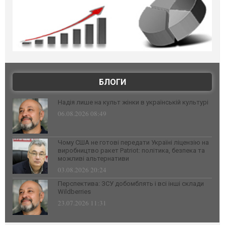
БЛОГИ
Надія лише на культ жінки в українській культурі
06.08.2026 08:49
Чому США не готові передати Україні ліцензію на
виробництво ракет Patriot: політика, безпека та
можливі альтернативи
03.08.2026 20:24
Перспектива: ЗСУ добомблять і всі інші склади
Wildberries
23.07.2026 11:31