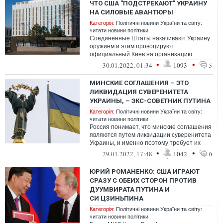
ЧТО США "ПОДСТРЕКАЮТ" УКРАИНУ
НА СИЛОВЫЕ АВАНТЮРЫ
Категорія:
Політичні новини України та світу:
читати новини політики
Соединенные Штаты накачивают Украину
оружием и этим провоцируют
официальный Киев на организацию
"силовых авантюр", нацеленных против
•
•
30.01.2022, 01:34
1093
5
жителей Донбасса
МИНСКИЕ СОГЛАШЕНИЯ – ЭТО
ЛИКВИДАЦИЯ СУВЕРЕНИТЕТА
УКРАИНЫ, – ЭКС-СОВЕТНИК ПУТИНА
Категорія:
Політичні новини України та світу:
читати новини політики
Россия понимает, что минские соглашения
являются путем ликвидации суверенитета
Украины, и именно поэтому требует их
выполнения
•
•
29.01.2022, 17:48
1042
0
ЮРИЙ РОМАНЕНКО: США ИГРАЮТ
СРАЗУ С ОБЕИХ СТОРОН ПРОТИВ
ДУУМВИРАТА ПУТИНА И
СИ ЦЗИНЬПИНА
Категорія:
Політичні новини України та світу:
читати новини політики