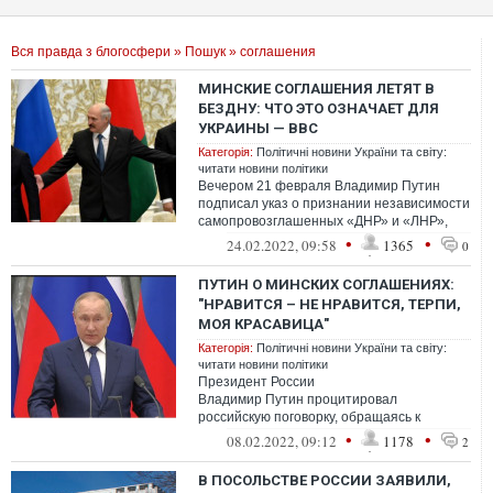
Вся правда з блогосфери
»
Пошук
» соглашения
МИНСКИЕ СОГЛАШЕНИЯ ЛЕТЯТ В
БЕЗДНУ: ЧТО ЭТО ОЗНАЧАЕТ ДЛЯ
УКРАИНЫ — BBC
Категорія:
Політичні новини України та світу:
читати новини політики
Вечером 21 февраля Владимир Путин
подписал указ о признании независимости
самопровозглашенных «ДНР» и «ЛНР»,
фактически нарушив Минские соглашения,
•
•
24.02.2022, 09:58
1365
0
в ...
ПУТИН О МИНСКИХ СОГЛАШЕНИЯХ:
"НРАВИТСЯ – НЕ НРАВИТСЯ, ТЕРПИ,
МОЯ КРАСАВИЦА"
Категорія:
Політичні новини України та світу:
читати новини політики
Президент России
Владимир Путин процитировал
российскую поговорку, обращаясь к
властям Украины с требованием
•
•
08.02.2022, 09:12
1178
2
выполнять Минские соглашения
В ПОСОЛЬСТВЕ РОССИИ ЗАЯВИЛИ,