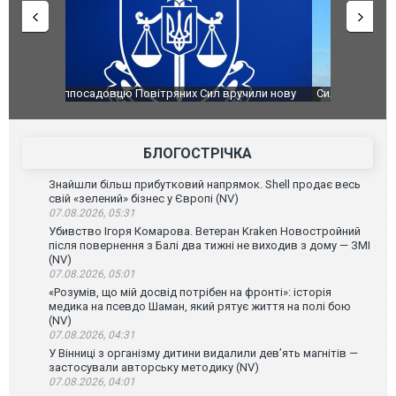
чили нову
Сили оборони уразили Ярославський НПЗ:
Неймар вла
губернатор регіону заявив про наймасштабнішу
"Сантоса".
атаку. ВІДЕО
БЛОГОСТРІЧКА
Знайшли більш прибутковий напрямок. Shell продає весь
свій «зелений» бізнес у Європі (NV)
07.08.2026, 05:31
Убивство Ігоря Комарова. Ветеран Kraken Новостройний
після повернення з Балі два тижні не виходив з дому — ЗМІ
(NV)
07.08.2026, 05:01
«Розумів, що мій досвід потрібен на фронті»: історія
медика на псевдо Шаман, який рятує життя на полі бою
(NV)
07.08.2026, 04:31
У Вінниці з організму дитини видалили дев’ять магнітів —
застосували авторську методику (NV)
07.08.2026, 04:01