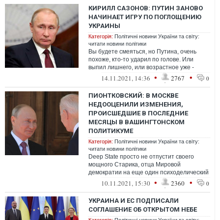
КИРИЛЛ САЗОНОВ: ПУТИН ЗАНОВО
НАЧИНАЕТ ИГРУ ПО ПОГЛОЩЕНИЮ
УКРАИНЫ
Категорія:
Політичні новини України та світу:
читати новини політики
Вы будете смеяться, но Путина, очень
похоже, кто-то ударил по голове. Или
выпил лишнего, или возрастное уже -
пусть диагноз ставят специалисты. Но из
•
•
14.11.2021, 14:36
2767
0
...
ПИОНТКОВСКИЙ: В МОСКВЕ
НЕДООЦЕНИЛИ ИЗМЕНЕНИЯ,
ПРОИСШЕДШИЕ В ПОСЛЕДНИЕ
МЕСЯЦЫ В ВАШИНГТОНСКОМ
ПОЛИТИКУМЕ
Категорія:
Політичні новини України та світу:
читати новини політики
Deep State просто не отпустит своего
мощного Старика, отца Мировой
демократии на еще один психоделический
сеанс с Путиным.
•
•
10.11.2021, 15:30
2360
0
УКРАИНА И ЕС ПОДПИСАЛИ
CОГЛАШЕНИЕ ОБ ОТКРЫТОМ НЕБЕ