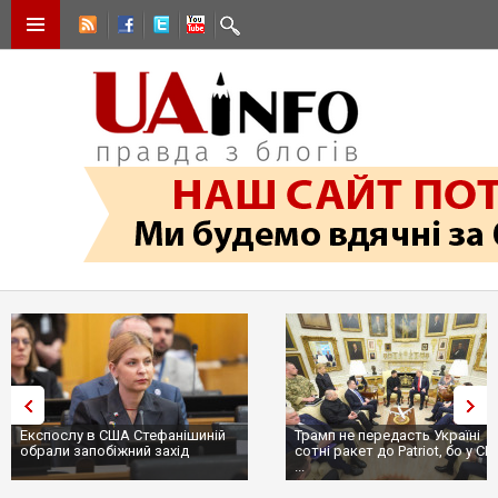
Експослу в США Стефанішиній
Трамп не передасть Україні
обрали запобіжний захід
сотні ракет до Patriot, бо у С
...