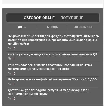
ОБГОВОРЮВАНЕ
|
ПОПУЛЯРНЕ
День
Місяць
За весь час
"65 років ніколи не виглядали краще", - фото-привітання Мішель
Обами до дня народження екс-президента США зібрало майже
мільйон лайків
0
Audi готується до випуску нового покоління позашляховика Q8
0
Рецепт молодості виявився простішим: володіння кількома
мовами омолоджує мозок на десяток років
0
Неймар влаштував конфлікт після перемоги "Сантоса". ВІДЕО
0
Достатньо було погладити: лемури на Мадагаскарі стали
жертвами людського вірусу
0