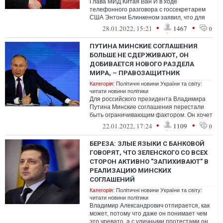
Глава МИД Китая Ван И в ходе
телефонного разговора с госсекретарем
США Энтони Блинкеном заявил, что для
решения украинского вопроса нужно
•
•
28.01.2022, 15:21
1467
0
вернуться к ...
ПУТИНА МИНСКИЕ СОГЛАШЕНИЯ
БОЛЬШЕ НЕ СДЕРЖИВАЮТ, ОН
ДОБИВАЕТСЯ НОВОГО РАЗДЕЛА
МИРА, – ПРАВОЗАЩИТНИК
Категорія:
Політичні новини України та світу:
читати новини політики
Для российского президента Владимира
Путина Минские соглашения перестали
быть ограничивающим фактором. Он хочет
возвращения к "Ялте" – то есть, новому...
•
•
22.01.2022, 17:24
1109
0
БЕРЕЗА: ЗЛЫЕ ЯЗЫКИ С БАНКОВОЙ
ГОВОРЯТ, ЧТО ЗЕЛЕНСКОГО СО ВСЕХ
СТОРОН АКТИВНО "ЗАПИХИВАЮТ" В
РЕАЛИЗАЦИЮ МИНСКИХ
СОГЛАШЕНИЙ
Категорія:
Політичні новини України та світу:
читати новини політики
Владимир Александрович отпирается, как
может, потому что даже он понимает чем
это чревато, а с уличными протестами он