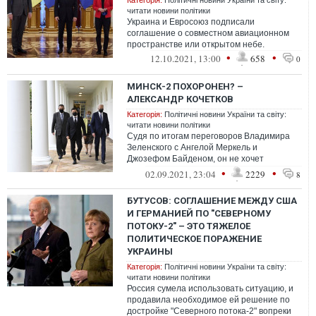
Категорія:
Політичні новини України та світу:
читати новини політики
Украина и Евросоюз подписали
соглашение о совместном авиационном
пространстве или открытом небе.
•
•
12.10.2021, 13:00
658
0
МИНСК-2 ПОХОРОНЕН? –
АЛЕКСАНДР КОЧЕТКОВ
Категорія:
Політичні новини України та світу:
читати новини політики
Судя по итогам переговоров Владимира
Зеленского с Ангелой Меркель и
Джозефом Байденом, он не хочет
рисковать своей судьбой и вносить
•
•
02.09.2021, 23:04
2229
8
капитулянтские «м...
БУТУСОВ: СОГЛАШЕНИЕ МЕЖДУ США
И ГЕРМАНИЕЙ ПО "СЕВЕРНОМУ
ПОТОКУ-2" – ЭТО ТЯЖЕЛОЕ
ПОЛИТИЧЕСКОЕ ПОРАЖЕНИЕ
УКРАИНЫ
Категорія:
Політичні новини України та світу:
читати новини політики
Россия сумела использовать ситуацию, и
продавила необходимое ей решение по
достройке "Северного потока-2" вопреки