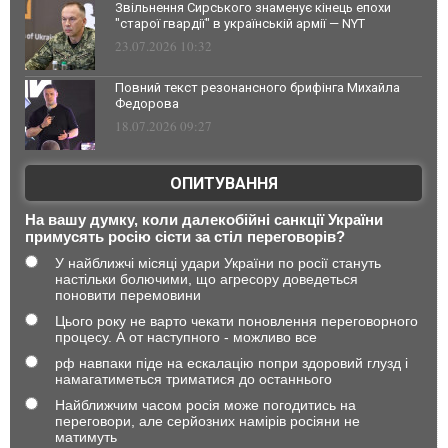
Звільнення Сирського знаменує кінець епохи
"старої гвардії" в українській армії — NYT
23.07.2026 10:32
Повний текст резонансного брифінга Михайла
Федорова
18.07.2026 09:27
ОПИТУВАННЯ
На вашу думку, коли далекобійні санкції України
примусять росію сісти за стіл переговорів?
У найближчі місяці удари України по росії стануть
настільки болючими, що агресору доведеться
поновити перемовини
Цього року не варто чекати поновлення переговорного
процесу. А от наступного - можливо все
рф навпаки піде на ескалацію попри здоровий глузд і
намагатиметься триматися до останнього
Найближчим часом росія може погодитись на
переговори, але серйозних намірів росіяни не
матимуть