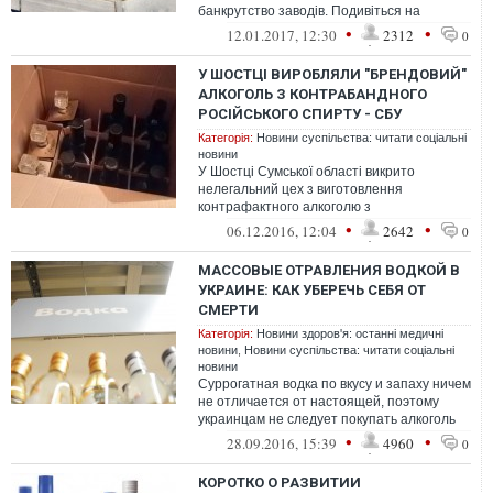
банкрутство заводів. Подивіться на
горілчаного короля з РФ Рустема Тарик...
•
•
12.01.2017, 12:30
2312
0
У ШОСТЦІ ВИРОБЛЯЛИ "БРЕНДОВИЙ"
АЛКОГОЛЬ З КОНТРАБАНДНОГО
РОСІЙСЬКОГО СПИРТУ - СБУ
Категорія:
Новини суспільства: читати соціальні
новини
У Шостці Сумської області викрито
нелегальний цех з виготовлення
контрафактного алкоголю з
контрабандного російського спирту.
•
•
06.12.2016, 12:04
2642
0
МАССОВЫЕ ОТРАВЛЕНИЯ ВОДКОЙ В
УКРАИНЕ: КАК УБЕРЕЧЬ СЕБЯ ОТ
СМЕРТИ
Категорія:
Новини здоров'я: останні медичні
новини
,
Новини суспільства: читати соціальні
новини
Суррогатная водка по вкусу и запаху ничем
не отличается от настоящей, поэтому
украинцам не следует покупать алкоголь
на рынках и в мелких торговых точ...
•
•
28.09.2016, 15:39
4960
0
КОРОТКО О РАЗВИТИИ