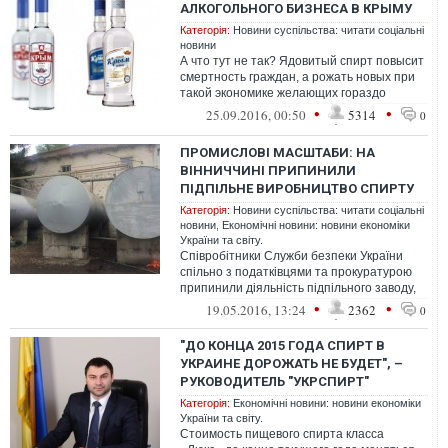
АЛКОГОЛЬНОГО БИЗНЕСА В КРЫМУ
Категорія:
Новини суспільства: читати соціальні
новини
А что тут не так? Ядовитый спирт повысит
смертность граждан, а рожать новых при
такой экономике желающих гораздо
меньше, чем помереть от водки
•
•
25.09.2016, 00:50
5314
0
ПРОМИСЛОВІ МАСШТАБИ: НА
ВІННИЧЧИНІ ПРИПИНИЛИ
ПІДПІЛЬНЕ ВИРОБНИЦТВО СПИРТУ
Категорія:
Новини суспільства: читати соціальні
новини
,
Економічні новини: новини економіки
України та світу.
Співробітники Служби безпеки України
спільно з податківцями та прокуратурою
припинили діяльність підпільного заводу,
який у промислових масштабах виго...
•
•
19.05.2016, 13:24
2362
0
"ДО КОНЦА 2015 ГОДА СПИРТ В
УКРАИНЕ ДОРОЖАТЬ НЕ БУДЕТ", –
РУКОВОДИТЕЛЬ "УКРСПИРТ"
Категорія:
Економічні новини: новини економіки
України та світу.
Стоимость пищевого спирта класса