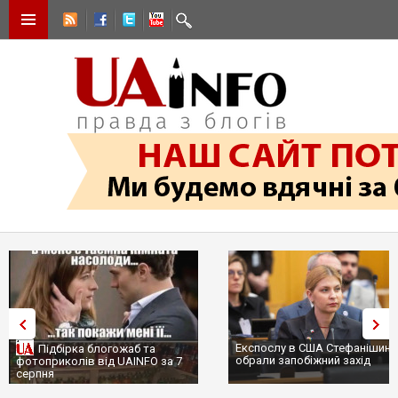
Експослу в США Стефанішині
Підбірка блогожаб та
обрали запобіжний захід
фотоприколів від UAINFO за 7
серпня