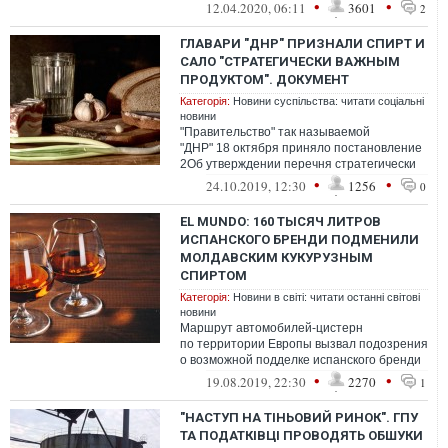
общественных мест и меньше трогать
•
•
12.04.2020, 06:11
3601
2
руками лицо. ...
ГЛАВАРИ "ДНР" ПРИЗНАЛИ СПИРТ И
САЛО "СТРАТЕГИЧЕСКИ ВАЖНЫМ
ПРОДУКТОМ". ДОКУМЕНТ
Категорія:
Новини суспільства: читати соціальні
новини
"Правительство" так называемой
"ДНР" 18 октября приняло постановление
2Об утверждении перечня стратегически
важных товаров и ресурсов для целей
•
•
24.10.2019, 12:30
1256
0
статьи...
EL MUNDO: 160 ТЫСЯЧ ЛИТРОВ
ИСПАНСКОГО БРЕНДИ ПОДМЕНИЛИ
МОЛДАВСКИМ КУКУРУЗНЫМ
СПИРТОМ
Категорія:
Новини в світі: читати останні світові
новини
Маршрут автомобилей-цистерн
по территории Европы вызвал подозрения
о возможной подделке испанского бренди
на международном уровне. Всё началось
•
•
19.08.2019, 22:30
2270
1
нескол...
"НАСТУП НА ТІНЬОВИЙ РИНОК". ГПУ
ТА ПОДАТКІВЦІ ПРОВОДЯТЬ ОБШУКИ