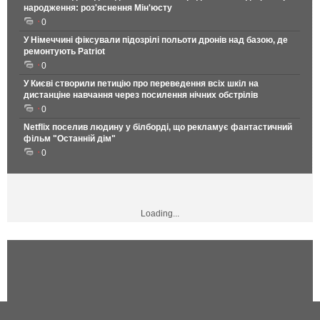
народження: роз'яснення Мін'юсту
0
У Німеччині фіксували підозрілі польоти дронів над базою, де
ремонтують Patriot
0
У Києві створили петицію про переведення всіх шкіл на
дистанціне навчання через посилення нічних обстрілів
0
Netflix поселив людину у білборді, що рекламує фантастичний
фільм "Останній дім"
0
Loading...