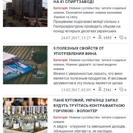
НА 41 СПИРТЗАВОДІ
Категорія:
Новини суспільства: читати соціальні
новини
,
Економічні новини: новини економіки
України та світу.
Працівники податкової міліції спільно з
Генпрокуратурою проводять обшуки на
понад чотирьох десятках українських
заводів з виробництва спирту
•
•
24.07.2017, 13:27
1955
0
5 ПОЛЕЗНЫХ СВОЙСТВ ОТ
УПОТРЕБЛЕНИЯ ВИНА
Категорія:
Новини суспільства: читати соціальні
новини
,
Новини здоров'я: останні медичні
новини
Можно с уверенностью сказать, что вино
является полезным продуктом. И весомым
аргументом в эту пользу является целая
страна - Франция
•
•
13.02.2017, 02:03
2341
0
ПАНЕ КУТОВИЙ, УКРАЇНЦІ ЗАРАЗ
БУДУТЬ ТРУЇТИСЬ КОНТРАФАКТНОЮ
ГОРІЛКОЮ - ВОЛОНТЕР
Категорія:
Новини суспільства: читати соціальні
новини
А звідти - отруєння та зменшення доходів,
збільшення збитків та, як наслідок,