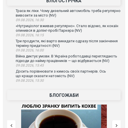
БЛОГОСТРІЧКА
Траса як ліки. Чому дизельний автомобіль треба регулярно
вивозити за місто (NV)
09.08.2026, 16:30
«Нутриціолог вживав регулярно». Стало відомо, як кокаїн
опинився в допінг-пробі Паркера (NV)
09.08.2026, 16:15
Три продукти, які варто викидати одразу після закінчення
терміну придатності (NV)
09.08.2026, 16:00
Війна диктує умови. В Україна роботодавці переглядають
підходи до найму працівників — що відбувається (NV)
09.08.2026, 15:45
Досить порівнювати з кимось своїх партнерів. Ось
що краще сказати натомість (NV)
09.08.2026, 15:30
БЛОГОЖАБИ