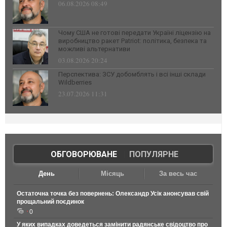
06.08.2026 08:49
Чому США не готові передати Україні ліцензію на
виробництво ракет Patriot: політика, безпека та
можливі альтернативи
03.08.2026 20:24
Перспектива: ЗСУ добомблять і всі інші склади
Wildberries
23.07.2026 11:31
ОБГОВОРЮВАНЕ
|
ПОПУЛЯРНЕ
День
Місяць
За весь час
Остаточна точка без повернень: Олександр Усік анонсував свій
прощальний поєдинок
0
У яких випадках доведеться замінити радянське свідоцтво про