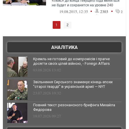
«Люкс» до конца текущего года меняться
не будет и сохранится на уровне 240
грн.за один декалитр. Об этом сегодня
•
•
19.08.2015, 12:35
2303
2
сооб...
1
2
АНАЛІТИКА
Кремль не готовий до компромісів і прагне
досягти своїх цілей війною, - Foreign Affairs
03.08.2026 13:02
Звільнення Сирського знаменує кінець епохи
"старої гвардії" в українській армії — NYT
23.07.2026 10:32
Повний текст резонансного брифінга Михайла
Федорова
18.07.2026 09:27