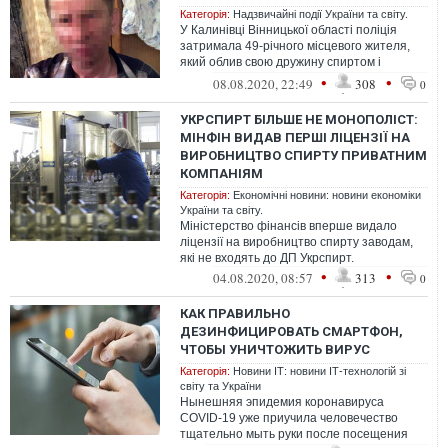
Категорія:
Надзвичайні події України та світу.
У Калинівці Вінницької області поліція
затримала 49-річного місцевого жителя,
який облив свою дружину спиртом і
підпалив
•
•
08.08.2020, 22:49
308
0
УКРСПИРТ БІЛЬШЕ НЕ МОНОПОЛІСТ:
МІНФІН ВИДАВ ПЕРШІ ЛІЦЕНЗІЇ НА
ВИРОБНИЦТВО СПИРТУ ПРИВАТНИМ
КОМПАНІЯМ
Категорія:
Економічні новини: новини економіки
України та світу.
Міністерство фінансів вперше видало
ліцензії на виробництво спирту заводам,
які не входять до ДП Укрспирт.
•
•
04.08.2020, 08:57
313
0
КАК ПРАВИЛЬНО
ДЕЗИНФИЦИРОВАТЬ СМАРТФОН,
ЧТОБЫ УНИЧТОЖИТЬ ВИРУС
Категорія:
Новини ІТ: новини ІТ-технологій зі
світу та України
Нынешняя эпидемия коронавируса
COVID-19 уже приучила человечество
тщательно мыть руки после посещения