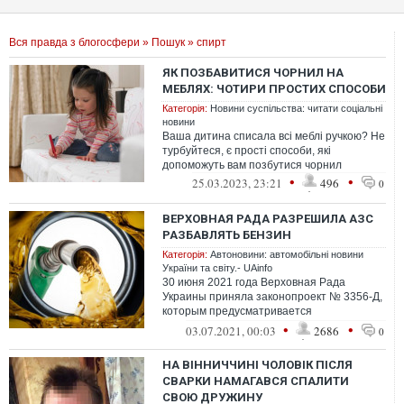
Вся правда з блогосфери
»
Пошук
» спирт
ЯК ПОЗБАВИТИСЯ ЧОРНИЛ НА
МЕБЛЯХ: ЧОТИРИ ПРОСТИХ СПОСОБИ
Категорія:
Новини суспільства: читати соціальні
новини
Ваша дитина списала всі меблі ручкою? Не
турбуйтеся, є прості способи, які
допоможуть вам позбутися чорнил
•
•
25.03.2023, 23:21
496
0
ВЕРХОВНАЯ РАДА РАЗРЕШИЛА АЗС
РАЗБАВЛЯТЬ БЕНЗИН
Категорія:
Автоновини: автомобільні новини
України та світу.- UAinfo
30 июня 2021 года Верховная Рада
Украины приняла законопроект № 3356-Д,
которым предусматривается
обязательное добавление в бензин
•
•
03.07.2021, 00:03
2686
0
биоэтанола на уровн...
НА ВІННИЧЧИНІ ЧОЛОВІК ПІСЛЯ
СВАРКИ НАМАГАВСЯ СПАЛИТИ
СВОЮ ДРУЖИНУ