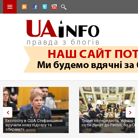
Експослу в США Стефанішиній
Трамп не передасть Україні
вручили нову підозру та
сотні ракет до Patriot, бо у С
обирають...
...