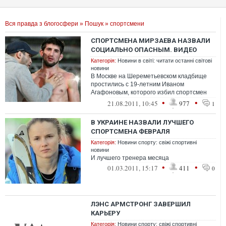
Вся правда з блогосфери
»
Пошук
» спортсмени
СПОРТСМЕНА МИРЗАЕВА НАЗВАЛИ
СОЦИАЛЬНО ОПАСНЫМ. ВИДЕО
Категорія:
Новини в світі: читати останні світові
новини
В Москве на Шереметьевском кладбище
простились с 19-летним Иваном
Агафоновым, которого избил спортсмен
Расул Мирзаев. Траурную процессию
•
•
21.08.2011, 10:45
977
1
сопровождали ...
В УКРАИНЕ НАЗВАЛИ ЛУЧШЕГО
СПОРТСМЕНА ФЕВРАЛЯ
Категорія:
Новини спорту: свіжі спортивні
новини
И лучшего тренера месяца
•
•
01.03.2011, 15:17
411
0
ЛЭНС АРМСТРОНГ ЗАВЕРШИЛ
КАРЬЕРУ
Категорія:
Новини спорту: свіжі спортивні