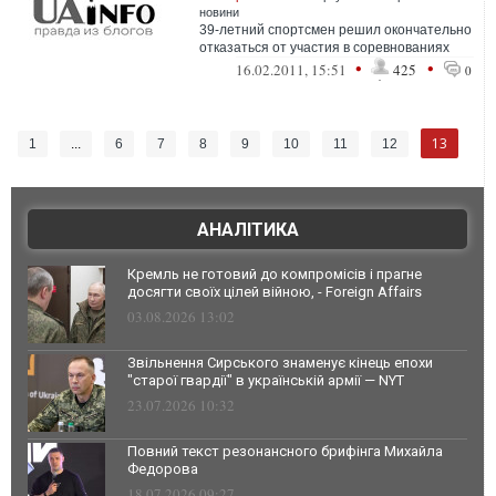
новини
39-летний спортсмен решил окончательно
отказаться от участия в соревнованиях
•
•
16.02.2011, 15:51
425
0
13
1
...
6
7
8
9
10
11
12
АНАЛІТИКА
Кремль не готовий до компромісів і прагне
досягти своїх цілей війною, - Foreign Affairs
03.08.2026 13:02
Звільнення Сирського знаменує кінець епохи
"старої гвардії" в українській армії — NYT
23.07.2026 10:32
Повний текст резонансного брифінга Михайла
Федорова
18.07.2026 09:27