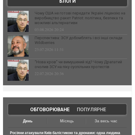
БЛОГИ
Чому США не готові передати Україні ліцензію на
виробництво ракет Patriot: політика, безпека та
можливі альтернативи
03.08.2026 20:24
Перспектива: ЗСУ добомблять і всі інші склади
Wildberries
23.07.2026 11:31
“Нова кров” чи вимушений хід? Чому Драпатий
очолив ЗСУ на піку суспільних протестів
22.07.2026 20:36
ОБГОВОРЮВАНЕ
|
ПОПУЛЯРНЕ
День
Місяць
За весь час
Росіяни атакували Київ балістикою та дронами: одна людина