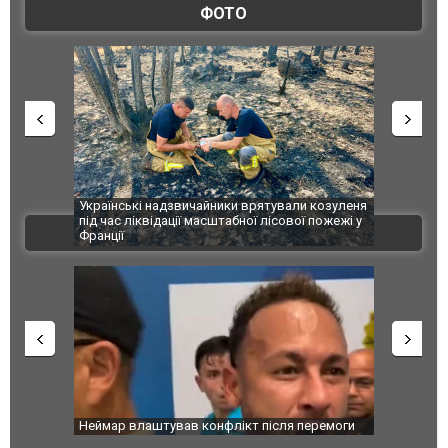
ФОТО
Українські надзвичайники врятували козуленя
СБУ за сприянн
під час ліквідації масштабної лісової пожежі у
Болгарії затр
ВІДЕО
Франції
ФОТО
Неймар влаштував конфлікт після перемоги
Мудрик провів
"Сантоса". ВІДЕО
допінгової дис