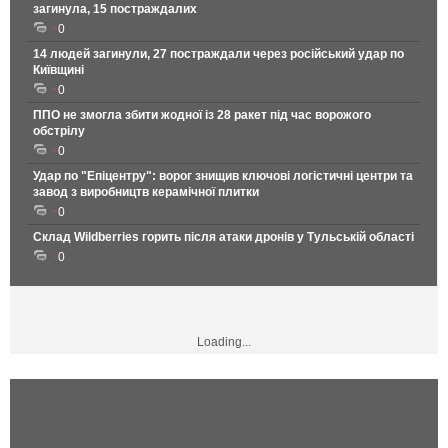
загинула, 15 постраждалих
0
14 людей загинули, 27 постраждали через російський удар по
Київщині
0
ППО не змогла збити жодної із 28 ракет під час ворожого
обстрілу
0
Удар по "Епіцентру": ворог знищив ключові логістичні центри та
завод з виробництв керамічної плитки
0
Склад Wildberries горить після атаки дронів у Тульській області
0
Loading...