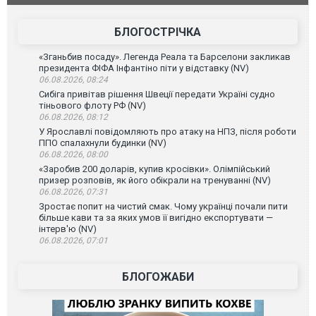
БЛОГОСТРІЧКА
«Зганьбив посаду». Легенда Реала та Барселони закликав
президента ФІФА Інфантіно піти у відставку (NV)
06.08.2026, 08:24
Сибіга привітав рішення Швеції передати Україні судно
тіньового флоту РФ (NV)
06.08.2026, 08:12
У Ярославлі повідомляють про атаку на НПЗ, після роботи
ППО спалахнули будинки (NV)
06.08.2026, 08:00
«Заробив 200 доларів, купив кросівки». Олімпійський
призер розповів, як його обікрали на тренуванні (NV)
06.08.2026, 07:31
Зростає попит на чистий смак. Чому українці почали пити
більше кави та за яких умов її вигідно експортувати —
інтерв'ю (NV)
06.08.2026, 07:01
БЛОГОЖАБИ