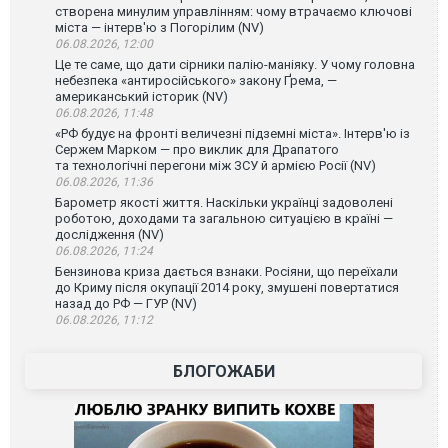
створена минулим управлінням: чому втрачаємо ключові
міста — інтерв'ю з Погорілим (NV)
06.08.2026, 12:00
Це те саме, що дати сірники палію-маніяку. У чому головна
небезпека «антиросійського» закону Ґрема, —
американський історик (NV)
06.08.2026, 11:48
«РФ будує на фронті величезні підземні міста». Інтерв'ю із
Сержем Марком — про виклик для Драпатого
та технологічні перегони між ЗСУ й армією Росії (NV)
06.08.2026, 11:36
Барометр якості життя. Наскільки українці задоволені
роботою, доходами та загальною ситуацією в країні —
дослідження (NV)
06.08.2026, 11:24
Бензинова криза дається взнаки. Росіяни, що переїхали
до Криму після окупації 2014 року, змушені повертатися
назад до РФ — ГУР (NV)
06.08.2026, 11:12
БЛОГОЖАБИ