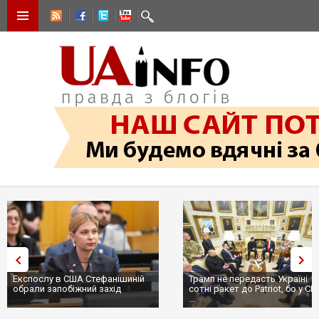
Експослу в США Стефанішиній
Трамп не передасть Україні
обрали запобіжний захід
сотні ракет до Patriot, бо у С
...