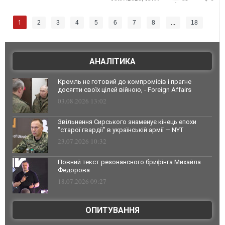
1
2
3
4
5
6
7
8
...
18
АНАЛІТИКА
Кремль не готовий до компромісів і прагне
досягти своїх цілей війною, - Foreign Affairs
03.08.2026 13:02
Звільнення Сирського знаменує кінець епохи
"старої гвардії" в українській армії — NYT
23.07.2026 10:32
Повний текст резонансного брифінга Михайла
Федорова
18.07.2026 09:27
ОПИТУВАННЯ