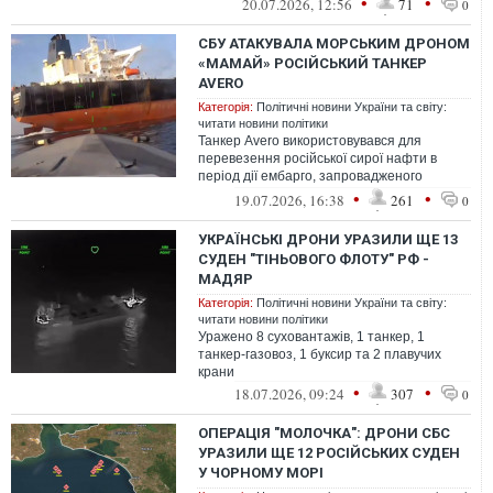
•
•
20.07.2026, 12:56
71
0
СБУ АТАКУВАЛА МОРСЬКИМ ДРОНОМ
«МАМАЙ» РОСІЙСЬКИЙ ТАНКЕР
AVERO
Категорія:
Політичні новини України та світу:
читати новини політики
Танкер Avero використовувався для
перевезення російської сирої нафти в
період дії ембарго, запровадженого
країнами G7 та Європейського Союзу
•
•
19.07.2026, 16:38
261
0
УКРАЇНСЬКІ ДРОНИ УРАЗИЛИ ЩЕ 13
СУДЕН "ТІНЬОВОГО ФЛОТУ" РФ -
МАДЯР
Категорія:
Політичні новини України та світу:
читати новини політики
Уражено 8 суховантажів, 1 танкер, 1
танкер-газовоз, 1 буксир та 2 плавучих
крани
•
•
18.07.2026, 09:24
307
0
ОПЕРАЦІЯ "МОЛОЧКА": ДРОНИ СБС
УРАЗИЛИ ЩЕ 12 РОСІЙСЬКИХ СУДЕН
У ЧОРНОМУ МОРІ