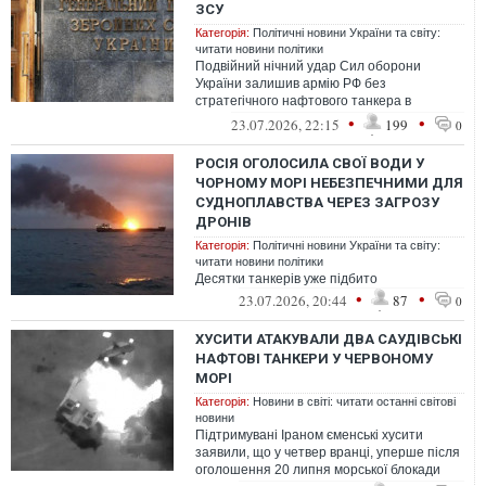
ЗСУ
Категорія:
Політичні новини України та світу:
читати новини політики
Подвійний нічний удар Сил оборони
України залишив армію РФ без
стратегічного нафтового танкера в
Чорному морі та зруйнував критично
•
•
23.07.2026, 22:15
199
0
важливу ворожу лог...
РОСІЯ ОГОЛОСИЛА СВОЇ ВОДИ У
ЧОРНОМУ МОРІ НЕБЕЗПЕЧНИМИ ДЛЯ
СУДНОПЛАВСТВА ЧЕРЕЗ ЗАГРОЗУ
ДРОНІВ
Категорія:
Політичні новини України та світу:
читати новини політики
Десятки танкерів уже підбито
•
•
23.07.2026, 20:44
87
0
ХУСИТИ АТАКУВАЛИ ДВА САУДІВСЬКІ
НАФТОВІ ТАНКЕРИ У ЧЕРВОНОМУ
МОРІ
Категорія:
Новини в світі: читати останні світові
новини
Підтримувані Іраном єменські хусити
заявили, що у четвер вранці, уперше після
оголошення 20 липня морської блокади