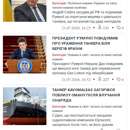
Категорія:
Політичні новини України та світу:
читати новини політики
Андрій Сибіга засудив дії РФ та подякував
Румунії за порятунок моряків з цивільного
танкера, що потрапив під удар неподалік
румунських берегів.
•
•
21.07.2026, 16:25
131
0
ПРЕЗИДЕНТ РУМУНІЇ ПОВІДОМИВ
ПРО УРАЖЕННЯ ТАНКЕРА БІЛЯ
БЕРЕГІВ КРАЇНИ
Категорія:
Новини в світі: читати останні світові
новини
Президент Румунії Нікушор Дан повідомив,
що минулої ночі танкер для перевезення
пропану Gas Lisbon під ліберійським
прапором зазнав ураження приблизно...
•
•
21.07.2026, 10:52
227
0
ТАНКЕР KAVOMALEAS ЗАГОРІВСЯ
ПОБЛИЗУ ОМАНУ ПІСЛЯ ВЛУЧАННЯ
СНАРЯДА
Категорія:
Новини в світі: читати останні світові
новини
Судно, що експлуатується грецькою
судноплавною компанією Dynacom,
загорілося після того, як його уразив
невідомий снаряд в Ормузькій протоці.