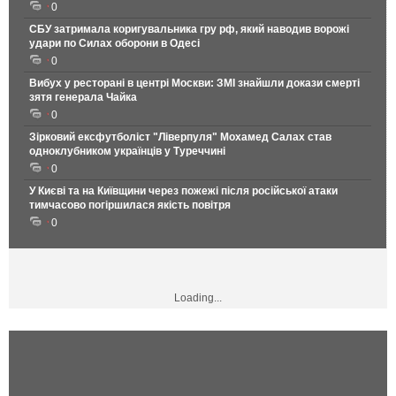
0
СБУ затримала коригувальника гру рф, який наводив ворожі
удари по Силах оборони в Одесі
0
Вибух у ресторані в центрі Москви: ЗМІ знайшли докази смерті
зятя генерала Чайка
0
Зірковий ексфутболіст "Ліверпуля" Мохамед Салах став
одноклубником українців у Туреччині
0
У Києві та на Київщини через пожежі після російської атаки
тимчасово погіршилася якість повітря
0
Loading...