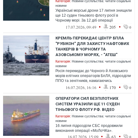
Категорія:
Новини суспільства: читати соціальні
новини
Українські морські дрони 17 липня знищили
ще 12 суден тіньового флоту росії в
Чорному морі. За 12 діб операції
"МоЛоЧКа" загальна кількість уражених к...
•
•
17.07.2026, 09:49
205
0
КРЕМЛЬ ПЕРЕКИДАЄ ЦЕНТР БПЛА
"РУБІКОН" ДЛЯ ЗАХИСТУ НАФТОВИХ
ТАНКЕРІВ В ЧОРНОМУ ТА
АЗОВСЬКОМУ МОРЯХ, - "АТЕШ"
Категорія:
Новини суспільства: читати соціальні
новини
Росія перекидає до Чорного й Азовського
морів елітних операторів БпЛА, підрозділи
ППО та зенітників, намагаючись
убезпечити танкери, які забезпечують ...
•
•
16.07.2026, 16:16
170
0
ОПЕРАТОРИ СИЛ БЕЗПІЛОТНИХ
СИСТЕМ УРАЗИЛИ ЩЕ 11 СУДЕН
ТІНЬОВОГО ФЛОТУ РФ. ВІДЕО
Категорія:
Новини суспільства: читати соціальні
новини
16 липня підрозділи СБС продовжили
виконання операції «МоЛоЧКа».
•
•
16.07.2026, 15:09
63
0