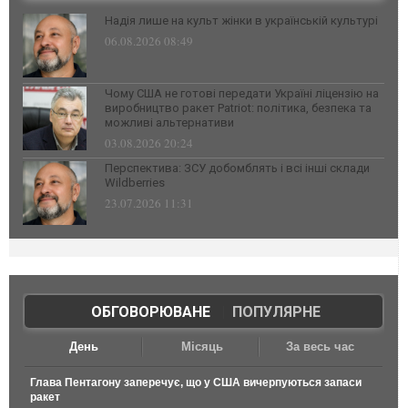
Надія лише на культ жінки в українській культурі
06.08.2026 08:49
Чому США не готові передати Україні ліцензію на
виробництво ракет Patriot: політика, безпека та
можливі альтернативи
03.08.2026 20:24
Перспектива: ЗСУ добомблять і всі інші склади
Wildberries
23.07.2026 11:31
ОБГОВОРЮВАНЕ
|
ПОПУЛЯРНЕ
День
Місяць
За весь час
Глава Пентагону заперечує, що у США вичерпуються запаси
ракет