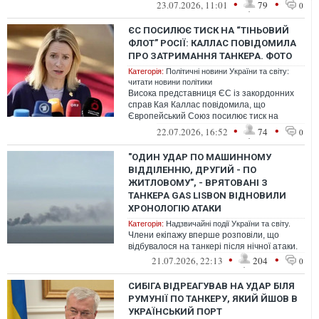
Саудівської Аравії, у Червоному мор...
•
•
23.07.2026, 11:01
79
0
ЄС ПОСИЛЮЄ ТИСК НА “ТІНЬОВИЙ
ФЛОТ” РОСІЇ: КАЛЛАС ПОВІДОМИЛА
ПРО ЗАТРИМАННЯ ТАНКЕРА. ФОТО
Категорія:
Політичні новини України та світу:
читати новини політики
Висока представниця ЄС із закордонних
справ Кая Каллас повідомила, що
Європейський Союз посилює тиск на
“тіньовий флот” росії.
•
•
22.07.2026, 16:52
74
0
"ОДИН УДАР ПО МАШИННОМУ
ВІДДІЛЕННЮ, ДРУГИЙ - ПО
ЖИТЛОВОМУ", - ВРЯТОВАНІ З
ТАНКЕРА GAS LISBON ВІДНОВИЛИ
ХРОНОЛОГІЮ АТАКИ
Категорія:
Надзвичайні події України та світу.
Члени екіпажу вперше розповіли, що
відбувалося на танкері після нічної атаки.
•
•
21.07.2026, 22:13
204
0
СИБІГА ВІДРЕАГУВАВ НА УДАР БІЛЯ
РУМУНІЇ ПО ТАНКЕРУ, ЯКИЙ ЙШОВ В
УКРАЇНСЬКИЙ ПОРТ