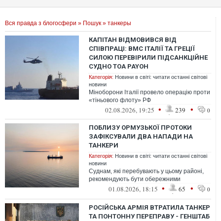
Вся правда з блогосфери
»
Пошук
» танкеры
КАПІТАН ВІДМОВИВСЯ ВІД
СПІВПРАЦІ: ВМС ІТАЛІЇ ТА ГРЕЦІЇ
СИЛОЮ ПЕРЕВІРИЛИ ПІДСАНКЦІЙНЕ
СУДНО TOA PAYOH
Категорія:
Новини в світі: читати останні світові
новини
Міноборони Італії провело операцію проти
«тіньового флоту» РФ
•
•
02.08.2026, 19:25
239
0
ПОБЛИЗУ ОРМУЗЬКОЇ ПРОТОКИ
ЗАФІКСУВАЛИ ДВА НАПАДИ НА
ТАНКЕРИ
Категорія:
Новини в світі: читати останні світові
новини
Суднам, які перебувають у цьому районі,
рекомендують бути обережними
•
•
01.08.2026, 18:15
65
0
РОСІЙСЬКА АРМІЯ ВТРАТИЛА ТАНКЕР
ТА ПОНТОННУ ПЕРЕПРАВУ - ГЕНШТАБ