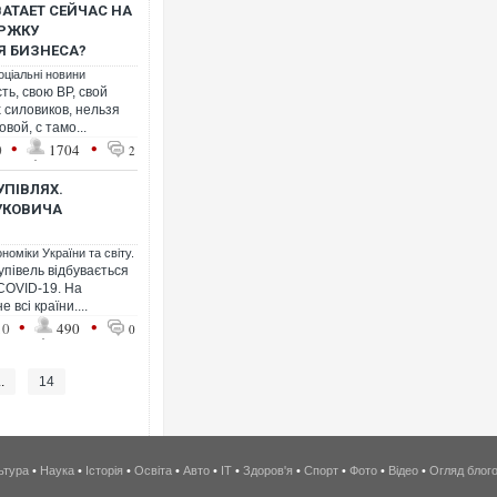
ВАТАЕТ СЕЙЧАС НА
ЕРЖКУ
Я БИЗНЕСА?
оціальні новини
ть, свою ВР, свой
 силовиков, нельзя
вой, с тамо...
•
•
0
1704
2
УПІВЛЯХ.
НУКОВИЧА
номіки України та світу.
упівель відбувається
 COVID-19. На
 всі країни....
•
•
10
490
0
..
14
ьтура
•
Наука
•
Історія
•
Освіта
•
Авто
•
IT
•
Здоров'я
•
Спорт
•
Фото
•
Відео
•
Огляд блог