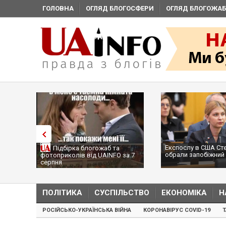
ГОЛОВНА
ОГЛЯД БЛОГОСФЕРИ
ОГЛЯД БЛОГОЖАБ
Експослу в США Ст
Підбірка блогожаб та
обрали запобіжний 
фотоприколів від UAINFO за 7
серпня
ПОЛІТИКА
СУСПІЛЬСТВО
ЕКОНОМІКА
Н
РОСІЙСЬКО-УКРАЇНСЬКА ВІЙНА
КОРОНАВІРУС COVID-19