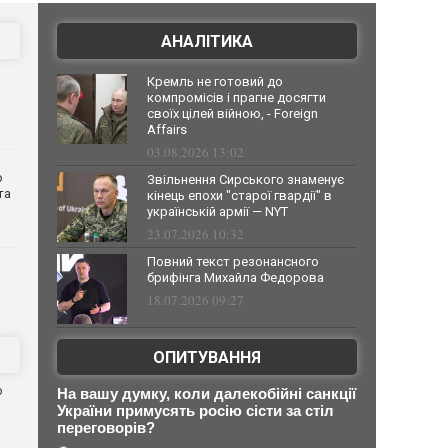
АНАЛІТИКА
Кремль не готовий до
компромісів і прагне досягти
своїх цілей війною, - Foreign
Affairs
03.08.2026 13:02
о
Звільнення Сирського знаменує
та
кінець епохи "старої гвардії" в
українській армії — NYT
23.07.2026 10:32
Повний текст резонансного
брифінга Михайла Федорова
18.07.2026 09:27
ОПИТУВАННЯ
ю
На вашу думку, коли далекобійні санкції
України примусять росію сісти за стіл
переговорів?