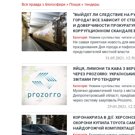
Вся правда з блогосфери
»
Пошук
» тендеры
"ВЫЙДЕТ ЛИ СЛЕДСТВИЕ НА 
ГОРОДА? ВСЕ ЗАВИСИТ ОТ СТ
И ДОВЕРЧИВОСТИ ПРОКУРАТУР
КОРРУПЦИОННОМ СКАНДАЛЕ В
Категорія:
Новини суспільства: читати с
Не самая приятная новость для ки
празднования Дня города и пафосн
представителей местной власти.
31.05.2021, 12:5
ЯЙЦЯ, ЛИМОНИ ТА КАВА З ВЕР
ЧЕРЕЗ PROZORRO: УКРАЇНСЬКИ
ЗВІТАМИ ПРО ТЕНДЕРИ
Категорія:
Новини суспільства: читати с
Музично-драматичний театр з міста
Дніпропетровській області, придбав
через систему закупівель Prozorro.
25.03.2021, 12:
КОРОНАКРИЗА В ДІЇ: ХЕРСОНС
ОХОРОНИ КУПИЛА TOYOTA CAM
НАЙДОРОЖЧІЙ КОМПЛЕКТАЦІЇ 
Категорія:
Економічні новини: новини ек