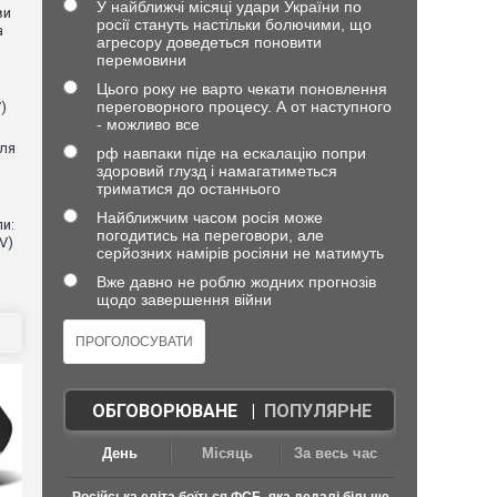
У найближчі місяці удари України по
ви
росії стануть настільки болючими, що
а
агресору доведеться поновити
перемовини
Цього року не варто чекати поновлення
переговорного процесу. А от наступного
)
- можливо все
для
рф навпаки піде на ескалацію попри
здоровий глузд і намагатиметься
триматися до останнього
Найближчим часом росія може
и:
погодитись на переговори, але
V)
серйозних намірів росіяни не матимуть
Вже давно не роблю жодних прогнозів
щодо завершення війни
ОБГОВОРЮВАНЕ
|
ПОПУЛЯРНЕ
День
Місяць
За весь час