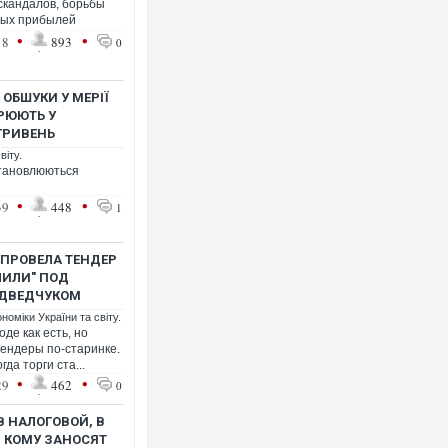
скандалов, борьбы
ных прибылей
•
•
18
893
0
 ОБШУКИ У МЕРІЇ
РЮЮТЬ У
 ГРИВЕНЬ
віту.
становлюються
•
•
39
448
1
 ПРОВЕЛА ТЕНДЕР
СЛИЛИ" ПОД
ЕДВЕДЧУКОМ
номіки України та світу.
де как есть, но
ендеры по-старинке.
да торги ста...
•
•
29
462
0
В НАЛОГОВОЙ, В
 КОМУ ЗАНОСЯТ