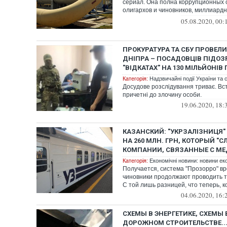
сериал. Она полна коррупционных 
олигархов и чиновников, миллиард
приближ...
05.08.2020, 00:
ПРОКУРАТУРА ТА СБУ ПРОВЕЛИ
ДНІПРА – ПОСАДОВЦІВ ПІДОЗ
"ВІДКАТАХ" НА 130 МІЛЬЙОНІВ
Категорія:
Надзвичайні події України та с
Досудове розслідування триває. В
причетні до злочину особи.
19.06.2020, 18:
КАЗАНСКИЙ: "УКРЗАЛІЗНИЦЯ"
НА 260 МЛН. ГРН, КОТОРЫЙ "
КОМПАНИИ, СВЯЗАННЫЕ С М
Категорія:
Економічні новини: новини еко
Получается, система "Прозорро" вро
чиновники продолжают проводить т
С той лишь разницей, что теперь, ког
04.06.2020, 16:
СХЕМЫ В ЭНЕРГЕТИКЕ, СХЕМЫ 
ДОРОЖНОМ СТРОИТЕЛЬСТВЕ...