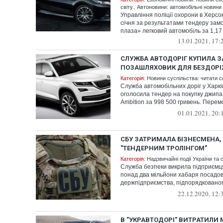
світу.
,
Автоновини: автомобільні новини У
Управління поліції охорони в Херсон
січня за результатами тендеру зам
плаза» легковий автомобіль за 1,17 
13.01.2021, 17:
СЛУЖБА АВТОДОРІГ КУПИЛА З
ПОЗАШЛЯХОВИК ДЛЯ БЕЗДОР
Категорія:
Новини суспільства: читати с
Служба автомобільних доріг у Харків
оголосила тендер на покупку джипа
Ambition за 998 500 гривень. Пере
стало...
01.01.2021, 20:
СБУ ЗАТРИМАЛА БІЗНЕСМЕНА
"ТЕНДЕРНИМ ТРОЛІНГОМ"
Категорія:
Надзвичайні події України та с
Служба безпеки викрила підприємц
понад два мільйони хабаря посадо
держпідприємства, підпорядковано
за проти...
22.12.2020, 12:
В "УКРАВТОДОРІ" ВИТРАТИЛИ