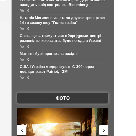
Російська еліта боїться ФСБ, яка дедалі більше
виходить з-під контролю, - Bloomberg
0
Наталія Могилевська стала другою тренеркою
14-го сезону шоу "Голос країни"
0
Спека ще затримується: в Укргідрометцентрі
розповіли, якою завтра буде погода в Україні
0
Магнітні бурі: прогноз на вихідні
0
США і Україна модернізують С-300 через
дефіцит ракет Patriot, - ЗМІ
0
ФОТО