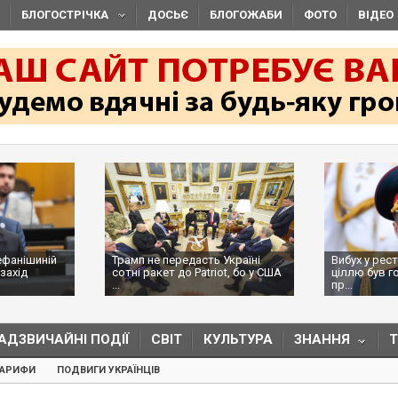
БЛОГОСТРІЧКА
ДОСЬЄ
БЛОГОЖАБИ
ФОТО
ВІДЕО
ефанішиній
Трамп не передасть Україні
Вибух у рес
захід
сотні ракет до Patriot, бо у США
ціллю був г
...
пр...
АДЗВИЧАЙНІ ПОДІЇ
СВІТ
КУЛЬТУРА
ЗНАННЯ
ТАРИФИ
ПОДВИГИ УКРАЇНЦІВ