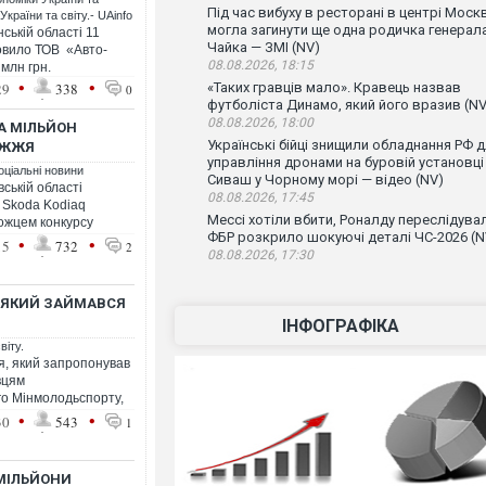
Під час вибуху в ресторані в центрі Моск
країни та світу.- UAinfo
могла загинути ще одна родичка генерал
ській області 11
Чайка — ЗМІ (NV)
овило ТОВ «Авто-
08.08.2026, 18:15
млн грн.
•
•
29
338
«Таких гравців мало». Кравець назвав
0
футболіста Динамо, який його вразив (NV
08.08.2026, 18:00
А МІЛЬЙОН
Українські бійці знищили обладнання РФ 
ІЖЖЯ
управління дронами на буровій установці
оціальні новини
Сиваш у Чорному морі — відео (NV)
ській області
08.08.2026, 17:45
 Skoda Kodiaq
Мессі хотіли вбити, Роналду переслідувал
можцем конкурсу
ФБР розкрило шокуючі деталі ЧС-2026 (N
•
•
15
732
2
08.08.2026, 17:30
, ЯКИЙ ЗАЙМАВСЯ
ІНФОГРАФІКА
віту.
я, який запропонував
вцям
го Мінмолодьспорту,
•
•
30
543
1
 МІЛЬЙОНИ