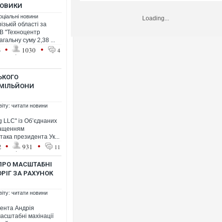
ХОВИКИ
оціальні новини
Loading...
зькій області за
В "Техноцентр
гальну суму 2,38 ...
•
•
3
1030
4
ЬКОГО
 МІЛЬЙОНИ
віту: читати новини
g LLC" із Об’єднаних
ращенням
така президента Ук...
•
•
2
931
11
ПРО МАСШТАБНІ
ОРІГ ЗА РАХУНОК
віту: читати новини
дента Андрія
асштабні махінації