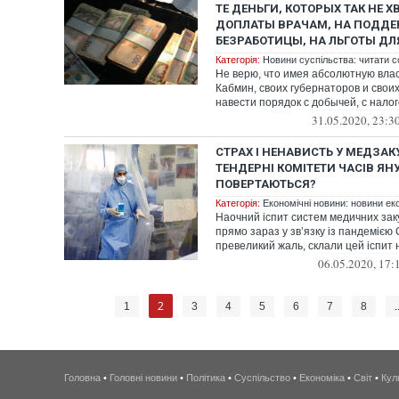
ТЕ ДЕНЬГИ, КОТОРЫХ ТАК НЕ Х
ДОПЛАТЫ ВРАЧАМ, НА ПОДД
БЕЗРАБОТИЦЫ, НА ЛЬГОТЫ ДЛ
Категорія:
Новини суспільства: читати с
Не верю, что имея абсолютную влас
Кабмин, своих губернаторов и своих
навести порядок с добычей, с налого
31.05.2020, 23:3
СТРАХ І НЕНАВИСТЬ У МЕДЗАК
ТЕНДЕРНІ КОМІТЕТИ ЧАСІВ Я
ПОВЕРТАЮТЬСЯ?
Категорія:
Економічні новини: новини еко
Наочний іспит систем медичних зак
прямо зараз у зв’язку із пандемією
превеликий жаль, склали цей іспит не
06.05.2020, 17:
2
1
3
4
5
6
7
8
.
Головна
•
Головні новини
•
Політика
•
Суспільство
•
Економіка
•
Світ
•
Кул