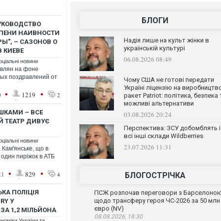
БЛОГИ
РУКОВОДСТВО
ЕПЕНИ НАИВНОСТИ
Надія лише на культ жінки в
Ы", – САЗОНОВ О
українській культурі
 КИЕВЕ
06.08.2026 08:49
оціальні новини
евлян на фоне
ых поздравлений от
Чому США не готові передати
Україні ліцензію на виробництв
•
•
0
1219
2
ракет Patriot: політика, безпека 
можливі альтернативи
ШКАМИ – ВСЕ
03.08.2026 20:24
Й ТЕАТР ДИВУЄ
Перспектива: ЗСУ добомблять і
всі інші склади Wildberries
оціальні новини
23.07.2026 11:31
 Кам'янське, що в
 один пиріжок в АТБ
•
•
21
829
4
БЛОГОСТРІЧКА
ЬКА ПОЛІЦІЯ
ПСЖ розпочав переговори з Барселоно
щодо трансферу героя ЧС-2026 за 50 млн
RY У
євро (NV)
ЗА 1,2 МІЛЬЙОНА
08.08.2026, 18:30
ономіки України та