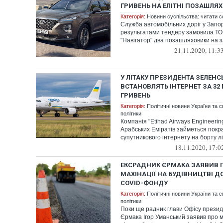
ГРИВЕНЬ НА ЕЛІТНІ ПОЗАШЛЯ
Категорія:
Новини суспільства: читати с
Служба автомобільних доріг у Запорі
результатами тендеру замовила ТО
"Навігатор" два позашляховики на за
21.11.2020, 11:3
У ЛІТАКУ ПРЕЗИДЕНТА ЗЕЛЕНС
ВСТАНОВЛЯТЬ ІНТЕРНЕТ ЗА 32
ГРИВЕНЬ
Категорія:
Політичні новини України та с
політики
Компанія "Etihad Airways Engineerin
Арабських Еміратів займеться пок
супутникового інтернету на борту лі
18.11.2020, 17:0
ЕКСРАДНИК ЄРМАКА ЗАЯВИВ 
МАХІНАЦІЇ НА БУДІВНИЦТВІ Д
COVID-ФОНДУ
Категорія:
Політичні новини України та с
політики
Поки ще радник глави Офісу прези
Єрмака Ігор Уманський заявив про м