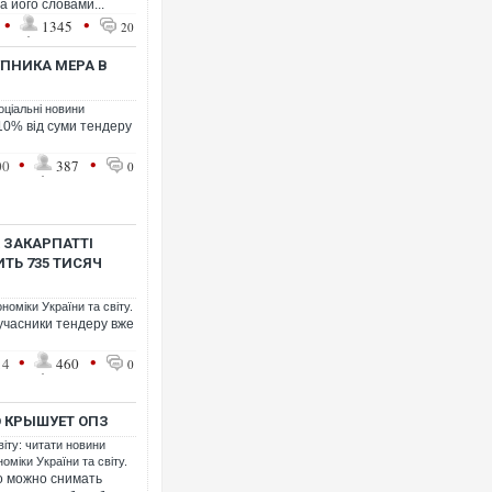
За його словами...
•
•
1345
20
УПНИКА МЕРА В
Ворог завдав комбінованого уда
двоє поранених. Ще десятеро п
після атаки БПЛА по ринку на Су
оціальні новини
10% від суми тендеру
•
•
00
387
0
 ЗАКАРПАТТІ
ТЬ 735 ТИСЯЧ
номіки України та світу.
учасники тендеру вже
•
•
14
460
0
Одесу накрила потужна злива з 
ураганним вітром
О КРЫШУЕТ ОПЗ
віту: читати новини
оміки України та світу.
о можно снимать