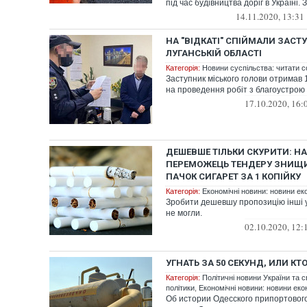
під час будівництва доріг в Україні. 
14.11.2020, 13:31
НА "ВІДКАТІ" СПІЙМАЛИ ЗАСТ
ЛУГАНСЬКІЙ ОБЛАСТІ
Категорія:
Новини суспільства: читати с
Заступник міського голови отримав 
на проведення робіт з благоустрою
17.10.2020, 16:
ДЕШЕВШЕ ТІЛЬКИ СКУРИТИ: НА
ПЕРЕМОЖЕЦЬ ТЕНДЕРУ ЗНИЩИ
ПАЧОК СИГАРЕТ ЗА 1 КОПІЙКУ
Категорія:
Економічні новини: новини еко
Зробити дешевшу пропозицію інші 
не могли.
02.10.2020, 12:
УГНАТЬ ЗА 50 СЕКУНД, ИЛИ КТ
Категорія:
Політичні новини України та с
політики
,
Економічні новини: новини екон
Об истории Одесского припортовог