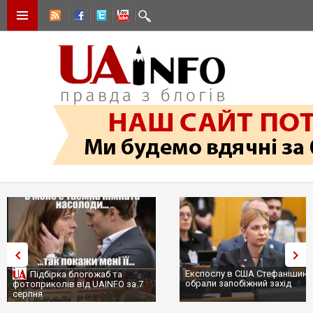
Експослу в США Стефанішині
Підбірка блогожаб та
обрали запобіжний захід
фотоприколів від UAINFO за 7
серпня