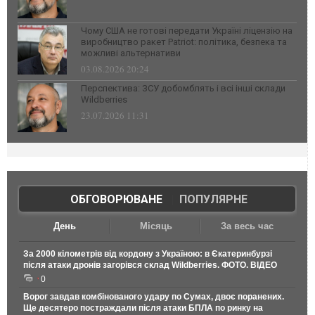
Чому США не готові передати Україні ліцензію на
виробництво ракет Patriot: політика, безпека та
можливі альтернативи
03.08.2026 20:24
Перспектива: ЗСУ добомблять і всі інші склади
Wildberries
23.07.2026 11:31
ОБГОВОРЮВАНЕ
|
ПОПУЛЯРНЕ
День
Місяць
За весь час
За 2000 кілометрів від кордону з Україною: в Єкатеринбурзі
після атаки дронів загорівся склад Wildberries. ФОТО. ВІДЕО
0
Ворог завдав комбінованого удару по Сумах, двоє поранених.
Ще десятеро постраждали після атаки БПЛА по ринку на