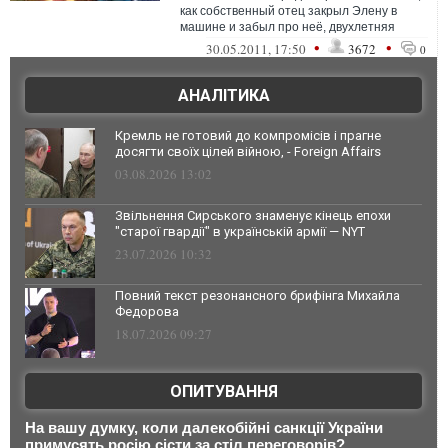
как собственный отец закрыл Элену в
машине и забыл про неё, двухлетняя
девочка скончалась в больнице. Тр...
•
•
30.05.2011, 17:50
3672
0
АНАЛІТИКА
Кремль не готовий до компромісів і прагне
досягти своїх цілей війною, - Foreign Affairs
03.08.2026 13:02
Звільнення Сирського знаменує кінець епохи
"старої гвардії" в українській армії — NYT
23.07.2026 10:32
Повний текст резонансного брифінга Михайла
Федорова
18.07.2026 09:27
ОПИТУВАННЯ
На вашу думку, коли далекобійні санкції України
примусять росію сісти за стіл переговорів?