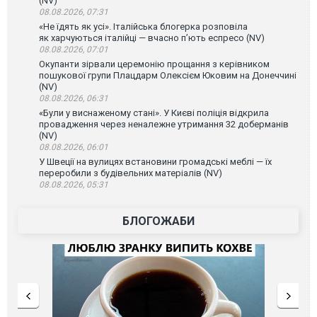
(NV)
08.08.2026, 07:31
«Не їдять як усі». Італійська блогерка розповіла
як харчуються італійці — вчасно п’ють еспресо (NV)
08.08.2026, 07:01
Окупанти зірвали церемонію прощання з керівником
пошукової групи Плацдарм Олексієм Юковим на Донеччині
(NV)
08.08.2026, 06:31
«Були у виснаженому стані». У Києві поліція відкрила
провадження через неналежне утримання 32 доберманів
(NV)
08.08.2026, 06:01
У Швеції на вулицях встановини громадські меблі — їх
переробили з будівельних матеріалів (NV)
08.08.2026, 05:31
БЛОГОЖАБИ