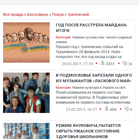
Вся правда з блогосфери
»
Пошук
» трагический
ГОД ПОСЛЕ РАССТРЕЛА МАЙДАНА:
ИТОГИ
Категорія:
Новини суспільства: читати соціальні
новини
Прошел год с трагических событий на
Грушевского 20 февраля 2014. Hubs
попросил тех, кто год назад отдал за
идеалы Майдана свое здоровье, оценить
•
•
20.02.2015, 17:30
2433
24
первы...
В ПОДМОСКОВЬЕ ЗАРЕЗАЛИ ОДНОГО
ИЗ МУЗЫКАНТОВ «ЛАСКОВОГО МАЯ»
Категорія:
Новини культури в Україні та світі
Погиб клавишник из первого состава
знаменитой группы. В Подмосковье убит
клавишник из первого состава коллектива
"Ласковый май" Игорь Анисимов.
•
•
23.02.2013, 16:27
604
0
РЕЖИМ ЯНУКОВИЧА ПЫТАЕТСЯ
СКРЫТЬ УЖАСНОЕ СОСТОЯНИЕ
ЗДОРОВЬЯ ШКОЛЬНИКОВ