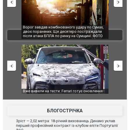
дав комбінованого удару по Сумах,
За 2000 кілометрів від кордону з 
анених. Ще десятеро постраждали
Єкатеринбурзі після атаки дронів
ВІДЕО
ки БПЛА по ринку на Сумщині. ФОТО
склад Wildberries. ФОТО. ВІДЕО
и на тести: Ferrari готує оновлення
Вийшов трейлер нової екранізаці
овика Purosangue. ВІДЕО
фільму "Афера Томаса Крауна"
БЛОГОСТРІЧКА
Зріст — 2,02 метра: 18-річний вихованець Динамо уклав
перший професійний контракт із клубом еліти Португалії