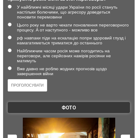
У найближчі місяці удари України по росії стануть
настільки болючими, що агресору доведеться
поновити перемовини
Цього року не варто чекати поновлення переговорного
процесу. А от наступного - можливо все
рф навпаки піде на ескалацію попри здоровий глузд і
намагатиметься триматися до останнього
Найближчим часом росія може погодитись на
переговори, але серйозних намірів росіяни не
матимуть
Вже давно не роблю жодних прогнозів щодо
завершення війни
ФОТО