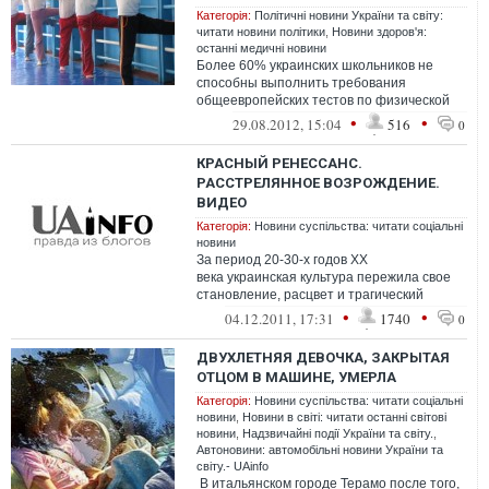
Категорія:
Політичні новини України та світу:
читати новини політики
,
Новини здоров'я:
останні медичні новини
Более 60% украинских школьников не
способны выполнить требования
общеевропейских тестов по физической
подготовленности «Еврофит». Это -
•
•
29.08.2012, 15:04
516
0
позорный и тра...
КРАСНЫЙ РЕНЕССАНС.
РАССТРЕЛЯННОЕ ВОЗРОЖДЕНИЕ.
ВИДЕО
Категорія:
Новини суспільства: читати соціальні
новини
За период 20-30-х годов ХХ
века украинская культура пережила свое
становление, расцвет и трагический
финал. Трехсерийная доку...
•
•
04.12.2011, 17:31
1740
0
ДВУХЛЕТНЯЯ ДЕВОЧКА, ЗАКРЫТАЯ
ОТЦОМ В МАШИНЕ, УМЕРЛА
Категорія:
Новини суспільства: читати соціальні
новини
,
Новини в світі: читати останні світові
новини
,
Надзвичайні події України та світу.
,
Автоновини: автомобільні новини України та
світу.- UAinfo
В итальянском городе Терамо после того,