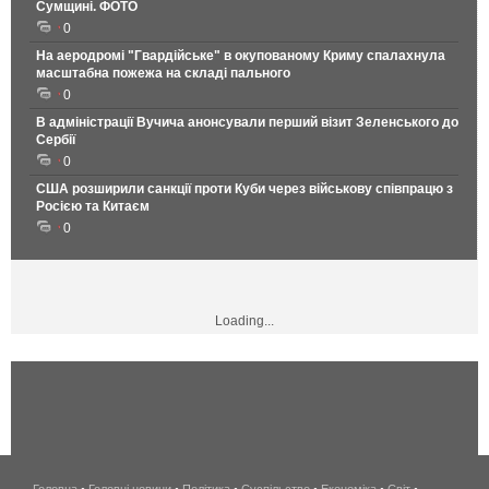
Сумщині. ФОТО
0
На аеродромі "Гвардійське" в окупованому Криму спалахнула
масштабна пожежа на складі пального
0
В адміністрації Вучича анонсували перший візит Зеленського до
Сербії
0
США розширили санкції проти Куби через військову співпрацю з
Росією та Китаєм
0
Loading...