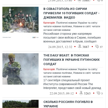
25.09.2015, 15:40
10887
9
В СЕВАСТОПОЛЬ ИЗ СИРИИ
ПРИВЕЗЛИ 10 ПОГИБШИХ СОЛДАТ -
ДЖЕМИЛЕВ. ВИДЕО
Категорія:
Політичні новини України та світу:
читати новини політики
,
Новини в світі: читати
останні світові новини
Российская сторона уже напрямую
посылает свои войска в Сирию, погибших
военных доставляют в Крым, сообщил
лидер крымских татар Мустафа Джемилев,
•
•
24.09.2015, 12:32
3887
37
комме...
THE DAILY BEAST: В ПОИСКАХ
ПОГИБШИХ В УКРАИНЕ ПУТИНСКИХ
СОЛДАТ
Категорія:
Політичні новини України та світу:
читати новини політики
,
Новини в світі: читати
останні світові новини
17 сентября специальный проект
Института современной России The
Interpreter, представил свой новый доклад
"Вторжение, под маской: Грязная война
•
•
22.09.2015, 09:12
3263
3
Кремля...
СКОЛЬКО РОССИЯН ПОГИБЛО В
УКРАИНЕ