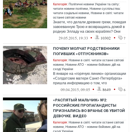
Категорія:
Політичні новини України та світу:
читати новини політики
,
Новини суспільства:
читати соціальні новини
,
Новини в світі: читати
останні світові новини
Знаете, что делали древние греки, покидая
завоеванную Трою и возвращаясь домой в
родную Элладу на своих кораблях? Они
выкрикивали имена погибших товар...
•
•
29.05.2015, 19:33
10302
7
ПОЧЕМУ МОЛЧАТ РОДСТВЕННИКИ
ПОГИБШИХ «ОТПУСКНИКОВ»
Категорія:
Новини в світі: читати останні світові
новини
,
Новини АТО - новини бойових дій на
сході України
В январе на «горячую линию» организации
«Солдатские матери Санкт-Петербурга»
пришла информацию о том, что
«срочников&raq...
•
•
09.04.2015, 09:05
8649
6
«РАСПЯТЫЙ МАЛЬЧИК» №2:
РОССИЙСКИЕ ПРОПАГАНДИСТЫ
ПРИЗНАЛИСЬ ВО ВРАНЬЕ ОБ УБИТОЙ
ДЕВОЧКЕ. ВИДЕО
Категорія:
Новини в світі: читати останні світові
новини
,
Новини АТО - новини бойових дій на
сході України