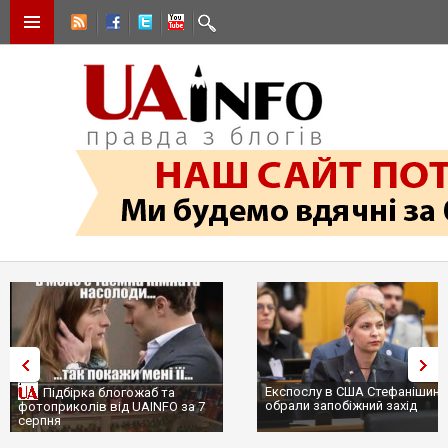
Експослу в США Стефанішині
Підбірка блогожаб та
обрали запобіжний захід
фотоприколів від UAINFO за 7
серпня