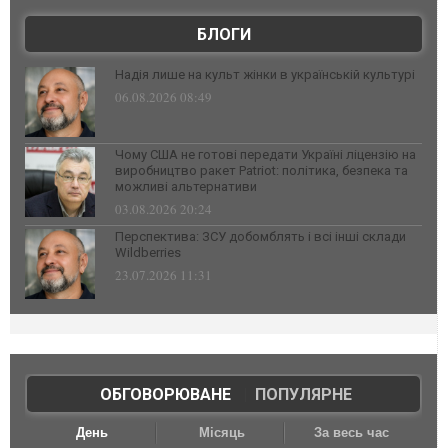
БЛОГИ
Надія лише на культ жінки в українській культурі
06.08.2026 08:49
Чому США не готові передати Україні ліцензію на
виробництво ракет Patriot: політика, безпека та
можливі альтернативи
03.08.2026 20:24
Перспектива: ЗСУ добомблять і всі інші склади
Wildberries
23.07.2026 11:31
ОБГОВОРЮВАНЕ
|
ПОПУЛЯРНЕ
День
Місяць
За весь час