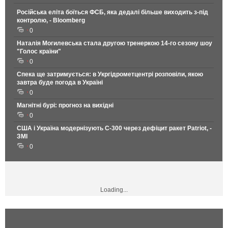
Російська еліта боїться ФСБ, яка дедалі більше виходить з-під
контролю, - Bloomberg
0
Наталія Могилевська стала другою тренеркою 14-го сезону шоу
"Голос країни"
0
Спека ще затримується: в Укргідрометцентрі розповіли, якою
завтра буде погода в Україні
0
Магнітні бурі: прогноз на вихідні
0
США і Україна модернізують С-300 через дефіцит ракет Patriot, -
ЗМІ
0
Loading...