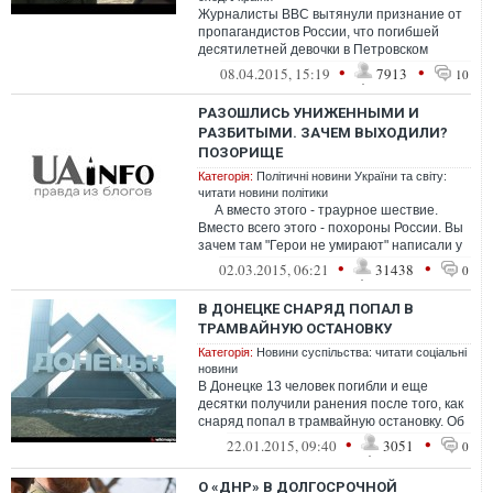
Журналисты BBC вытянули признание от
пропагандистов России, что погибшей
десятилетней девочки в Петровском
районе Донецка в начале апреля не
•
•
08.04.2015, 15:19
7913
10
существуе...
РАЗОШЛИСЬ УНИЖЕННЫМИ И
РАЗБИТЫМИ. ЗАЧЕМ ВЫХОДИЛИ?
ПОЗОРИЩЕ
Категорія:
Політичні новини України та світу:
читати новини політики
А вместо этого - траурное шествие.
Вместо всего этого - похороны России. Вы
зачем там "Герои не умирают" написали у
себя? Не над...
•
•
02.03.2015, 06:21
31438
0
В ДОНЕЦКЕ СНАРЯД ПОПАЛ В
ТРАМВАЙНУЮ ОСТАНОВКУ
Категорія:
Новини суспільства: читати соціальні
новини
В Донецке 13 человек погибли и еще
десятки получили ранения после того, как
снаряд попал в трамвайную остановку. Об
этом в четверг, 22 января, сообщае...
•
•
22.01.2015, 09:40
3051
0
О «ДНР» В ДОЛГОСРОЧНОЙ