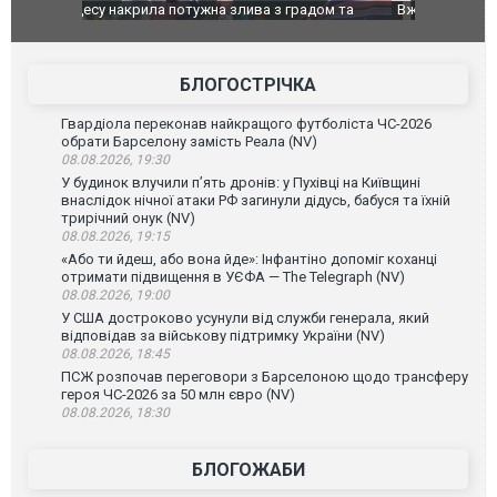
дом та
Вже вивели на тести: Ferrari готує оновлення
Вийшов тре
позашляховика Purosangue. ВІДЕО
фільму "Аф
БЛОГОСТРІЧКА
Гвардіола переконав найкращого футболіста ЧС-2026
обрати Барселону замість Реала (NV)
08.08.2026, 19:30
У будинок влучили п’ять дронів: у Пухівці на Київщині
внаслідок нічної атаки РФ загинули дідусь, бабуся та їхній
трирічний онук (NV)
08.08.2026, 19:15
«Або ти йдеш, або вона йде»: Інфантіно допоміг коханці
отримати підвищення в УЄФА — The Telegraph (NV)
08.08.2026, 19:00
У США достроково усунули від служби генерала, який
відповідав за військову підтримку України (NV)
08.08.2026, 18:45
ПСЖ розпочав переговори з Барселоною щодо трансферу
героя ЧС-2026 за 50 млн євро (NV)
08.08.2026, 18:30
БЛОГОЖАБИ