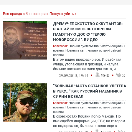
Вся правда з блогосфери
»
Пошук
» убитых
ДРЕМУЧЕЕ СКОТСТВО ОККУПАНТОВ:
В АЛТАЙСКОМ СЕЛЕ ОТКРЫЛИ
ПАМЯТНУЮ ДОСКУ "ГЕРОЮ
НОВОРОССИИ". ВИДЕО
Категорія:
Новини суспільства: читати соціальні
новини
,
Новини в світі: читати останні світові
новини
В этом видео прекрасно все. И разбитая
улица, утопающая в грязищи, и халупа,
больше похожая на хлев для скота, и
кривая, гнилая лестница, на которую с...
•
•
29.09.2015, 19:14
5048
27
"БОЛЬШАЯ ЧАСТЬ ОСТАНКОВ УЛЕТЕЛА
В РЕКУ..." КАК РУССКИЙ НАЕМНИК В
СИРИИ ВОЕВАЛ
Категорія:
Новини суспільства: читати соціальні
новини
,
Новини в світі: читати останні світові
новини
В окресностях Кобани погиб Максим. По
имеющейся информации, СВУ, на котором
он подорвался, было заложено еще в
прошлом году
•
•