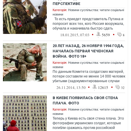
ПЕРСПЕКТИВЕ
Категорія:
Новини суспільства: читати соціальні
новини
То есть приедет представитель Путина и
попросит всех тех, кого Россия вооружала,
обучала и накачивала быстро сдать
оружие и мгновенно расходит...
•
•
18.01.2015, 07:03
5659
8
20 ЛЕТ НАЗАД, 26 НОЯБРЯ 1994 ГОДА,
НАЧАЛАСЬ ПЕРВАЯ ЧЕЧЕНСКАЯ
ВОЙНА. ФОТО 18+
Категорія:
Новини суспільства: читати соціальні
новини
По данным Комитета солдатских матерей,
потери составили не менее 14 000 человек
убитыми (задокументированные случаи
гибели по данным матерей погибших ...
•
•
26.11.2014, 13:50
12615
32
В КИЕВЕ ПОЯВИЛАСЬ СВОЯ СТЕНА
ПЛАЧА. ФОТО
Категорія:
Новини суспільства: читати соціальні
новини
Теперь у Киева есть своя стена плача. Это
фотографии украинских солдат, которые
погибли сражаясь против российской