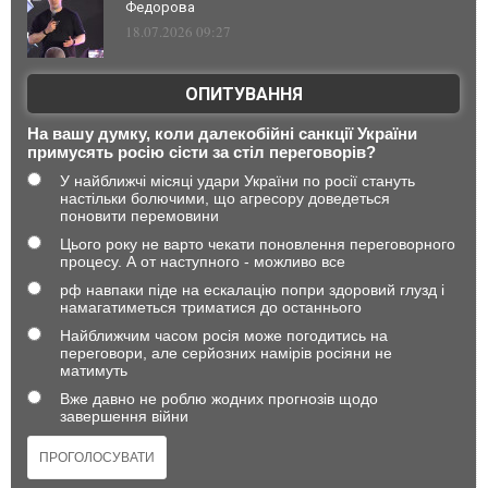
Федорова
18.07.2026 09:27
ОПИТУВАННЯ
На вашу думку, коли далекобійні санкції України
примусять росію сісти за стіл переговорів?
У найближчі місяці удари України по росії стануть
настільки болючими, що агресору доведеться
поновити перемовини
Цього року не варто чекати поновлення переговорного
процесу. А от наступного - можливо все
рф навпаки піде на ескалацію попри здоровий глузд і
намагатиметься триматися до останнього
Найближчим часом росія може погодитись на
переговори, але серйозних намірів росіяни не
матимуть
Вже давно не роблю жодних прогнозів щодо
завершення війни