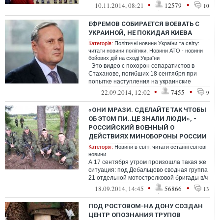
агрессии на Донбассе. Экспозиция н...
•
•
10.11.2014, 08:21
12579
10
ЕФРЕМОВ СОБИРАЕТСЯ ВОЕВАТЬ С
УКРАИНОЙ, НЕ ПОКИДАЯ КИЕВА
Категорія:
Політичні новини України та світу:
читати новини політики
,
Новини АТО - новини
бойових дій на сході України
Это видео с похорон сепаратистов в
Стаханове, погибших 18 сентября при
попытке наступления на украинские
позиции. На видео много рыданий и паф...
•
•
22.09.2014, 12:02
7455
9
«ОНИ МРАЗИ. СДЕЛАЙТЕ ТАК ЧТОБЫ
ОБ ЭТОМ ПИ..ЦЕ ЗНАЛИ ЛЮДИ», -
РОССИЙСКИЙ ВОЕННЫЙ О
ДЕЙСТВИЯХ МИНОБОРОНЫ РОССИИ
Категорія:
Новини в світі: читати останні світові
новини
А 17 сентября утром произошла такая же
ситуация: под Дебальцово сводная группа
21 отдельной мотострелковой бригады в/ч
12128 попала под артелерийский ...
•
•
18.09.2014, 14:45
56866
13
ПОД РОСТОВОМ-НА ДОНУ СОЗДАН
ЦЕНТР ОПОЗНАНИЯ ТРУПОВ