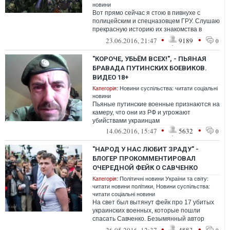
новини
Вот прямо сейчас я стою в пивнухе с
полицейским и спецназовцем ГРУ. Слушаю
прекрасную историю их знакомства в
Донецке
•
•
23.06.2016, 21:47
9189
0
"КОРОЧЕ, УБЬЁМ ВСЕХ!", - ПЬЯНАЯ
БРАВАДА ПУТИНСКИХ БОЕВИКОВ.
ВИДЕО 18+
Категорія:
Новини суспільства: читати соціальні
новини
Пьяные путинские военные признаются на
камеру, что они из РФ и угрожают
убийствами украинцам
•
•
14.06.2016, 15:47
5632
0
"НАРОД У НАС ЛЮБИТ ЗРАДУ" -
БЛОГЕР ПРОКОММЕНТИРОВАЛ
ОЧЕРЕДНОЙ ФЕЙК О САВЧЕНКО
Категорія:
Політичні новини України та світу:
читати новини політики
,
Новини суспільства:
читати соціальні новини
На свет был вытянут фейк про 17 убитых
украинских военных, которые пошли
спасать Савченко. Безымянный автор
спустя полтора года начинает
•
•