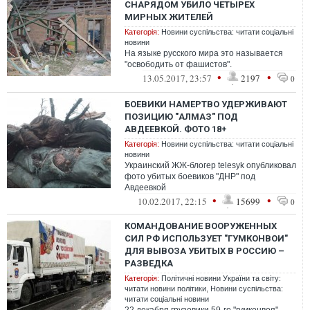
СНАРЯДОМ УБИЛО ЧЕТЫРЕХ
МИРНЫХ ЖИТЕЛЕЙ
Категорія:
Новини суспільства: читати соціальні
новини
На языке русского мира это называется
"освободить от фашистов".
•
•
13.05.2017, 23:57
2197
0
БОЕВИКИ НАМЕРТВО УДЕРЖИВАЮТ
ПОЗИЦИЮ "АЛМАЗ" ПОД
АВДЕЕВКОЙ. ФОТО 18+
Категорія:
Новини суспільства: читати соціальні
новини
Украинский ЖЖ-блогер telesyk опубликовал
фото убитых боевиков "ДНР" под
Авдеевкой
•
•
10.02.2017, 22:15
15699
0
КОМАНДОВАНИЕ ВООРУЖЕННЫХ
СИЛ РФ ИСПОЛЬЗУЕТ "ГУМКОНВОИ"
ДЛЯ ВЫВОЗА УБИТЫХ В РОССИЮ –
РАЗВЕДКА
Категорія:
Політичні новини України та світу:
читати новини політики
,
Новини суспільства:
читати соціальні новини