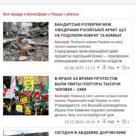
Вся правда з блогосфери
»
Пошук
» убитых
БАНДИТСЬКІ РОЗБІРКИ МІЖ
ОФІЦЕРАМИ РОСІЙСЬКОЇ АРМІЇ: ЩО
НЕ ПОДІЛИЛИ КОБРИГ ТА КОМБАТ
Категорія:
Політичні новини України та світу:
читати новини політики
Серед вищих чинів окупаційної армії
процвітає підпільний бізнес — присвоєння
командирами зарплат убитих солдатів.
Заради цих грошей російські офіцери ...
•
•
02.08.2025, 12:13
744
0
В ИРАНЕ ЗА ВРЕМЯ ПРОТЕСТОВ
БЫЛИ УБИТЫ ПОЛТОРЫ ТЫСЯЧИ
ЧЕЛОВЕК – СМИ
Категорія:
Новини в світі: читати останні світові
новини
,
Надзвичайні події України та світу.
Утверждается, что Высший руководитель
Ирана Али Хаменеи поручил силовикам
делать "все, что потребуется" для
подавления протестов
•
•
24.12.2019, 10:10
540
1
СЕГОДНЯ В АВДЕЕВКЕ ДНРОВСКИМ