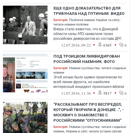
ЕЩЕ ОДНО ДОКАЗАТЕЛЬСТВО ДЛЯ
ТРИБУНАЛА НАД ПУТИНЫМ. ВИДЕО
Категорія:
Політичні новини України та світу:
читати новини політики
Вчера стало известно, что в Донецкой
области силы АТО захватили троих
российских диверсантов из состава ДРГ,
атаковавшей украинские позиции в районе
•
•
12.07.2016, 09:22
6365
0
с...
ПОД ТРОИЦКОМ ЛИКВИДИРОВАН
РОССИЙСКИЙ НАЕМНИК. ФОТО
Категорія:
Новини суспільства: читати соціальні
новини
Этой ночью было шумно практически по
всей линии фронта, но наиболее
интересный инцидент произошел вблизи
Троицкого, что на Донетчине. В данном
•
•
11.07.2016, 11:36
5817
0
направл...
"РАССКАЗЫВАЮТ ПРО БЕСПРЕДЕЛ,
КОТОРЫЙ ТВОРИЛИ В ДОНЕЦКЕ...", -
МОСКВИЧ О ЗНАКОМСТВЕ С
РОССИЙСКИМИ "ОТПУСКНИКАМИ"
Категорія:
Новини суспільства: читати соціальні
новини
,
Новини в світі: читати останні світові