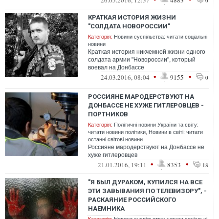
26.05.2016, 12:37
4883
0
"вспоминать"....
КРАТКАЯ ИСТОРИЯ ЖИЗНИ
"СОЛДАТА НОВОРОССИИ"
Категорія:
Новини суспільства: читати соціальні
новини
Краткая история никчемной жизни одного
солдата армии "Новороссии", который
воевал на Донбассе
•
•
24.03.2016, 08:04
9155
0
РОССИЯНЕ МАРОДЕРСТВУЮТ НА
ДОНБАССЕ НЕ ХУЖЕ ГИТЛЕРОВЦЕВ -
ПОРТНИКОВ
Категорія:
Політичні новини України та світу:
читати новини політики
,
Новини в світі: читати
останні світові новини
Россияне мародерствуют на Донбассе не
хуже гитлеровцев
•
•
21.01.2016, 19:11
8353
18
"Я БЫЛ ДУРАКОМ, КУПИЛСЯ НА ВСЕ
ЭТИ ЗАВЫВАНИЯ ПО ТЕЛЕВИЗОРУ", -
РАСКАЯНИЕ РОССИЙСКОГО
НАЕМНИКА