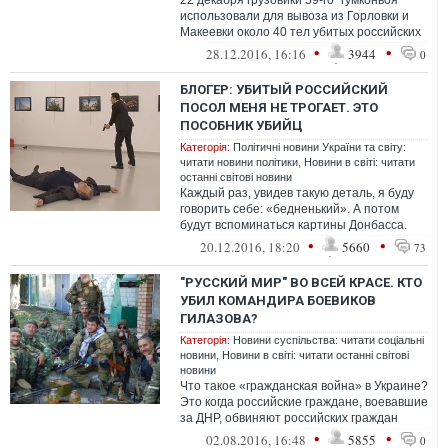
22 декабря грузовики 59-го "гумконвоя"
использовали для вывоза из Горловки и
Макеевки около 40 тел убитых российских
военнослужащих, сообщает украинск...
•
•
28.12.2016, 16:16
3944
0
БЛОГЕР: УБИТЫЙ РОССИЙСКИЙ
ПОСОЛ МЕНЯ НЕ ТРОГАЕТ. ЭТО
ПОСОБНИК УБИЙЦ
Категорія:
Політичні новини України та світу:
читати новини політики
,
Новини в світі: читати
останні світові новини
Каждый раз, увидев такую деталь, я буду
говорить себе: «бедненький». А потом
будут вспоминаться картины Донбасса.
Дома, разрушенные россиянами. Люди, ...
•
•
20.12.2016, 18:20
5660
73
"РУССКИЙ МИР" ВО ВСЕЙ КРАСЕ. КТО
УБИЛ КОМАНДИРА БОЕВИКОВ
ГИЛАЗОВА?
Категорія:
Новини суспільства: читати соціальні
новини
,
Новини в світі: читати останні світові
новини
Что такое «гражданская война» в Украине?
Это когда российские граждане, воевавшие
за ДНР, обвиняют российских граждан
Игоря Гиркина и Сергея Петровско...
•
•
02.08.2016, 16:48
5855
0