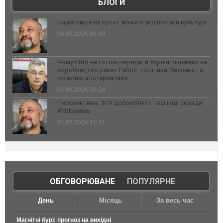
БЛОГИ
Надія лише на культ жінки в українській культурі
06.08.2026 08:49
Чому США не готові передати Україні ліцензію на
виробництво ракет Patriot: політика, безпека та
можливі альтернативи
03.08.2026 20:24
Перспектива: ЗСУ добомблять і всі інші склади
Wildberries
23.07.2026 11:31
ОБГОВОРЮВАНЕ
|
ПОПУЛЯРНЕ
День
Місяць
За весь час
Магнітні бурі: прогноз на вихідні