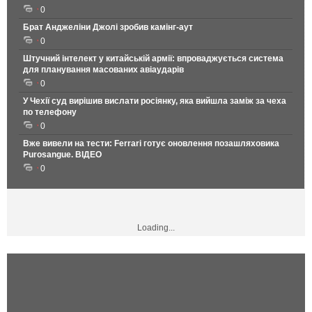
0
Брат Анджеліни Джолі зробив камінг-аут
0
Штучний інтелект у китайській армії: впроваджується система
для планування масованих авіаударів
0
У Чехії суд вирішив вислати росіянку, яка вийшла заміж за чеха
по телефону
0
Вже вивели на тести: Ferrari готує оновлення позашляховика
Purosangue. ВІДЕО
0
Loading...