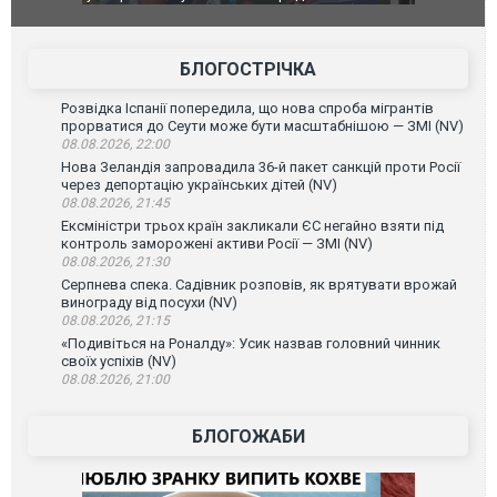
позашляховика Purosangue. ВІДЕО
фільму "Аф
БЛОГОСТРІЧКА
Розвідка Іспанії попередила, що нова спроба мігрантів
прорватися до Сеути може бути масштабнішою — ЗМІ (NV)
08.08.2026, 22:00
Нова Зеландія запровадила 36-й пакет санкцій проти Росії
через депортацію українських дітей (NV)
08.08.2026, 21:45
Ексміністри трьох країн закликали ЄС негайно взяти під
контроль заморожені активи Росії — ЗМІ (NV)
08.08.2026, 21:30
Серпнева спека. Садівник розповів, як врятувати врожай
винограду від посухи (NV)
08.08.2026, 21:15
«Подивіться на Роналду»: Усик назвав головний чинник
своїх успіхів (NV)
08.08.2026, 21:00
БЛОГОЖАБИ