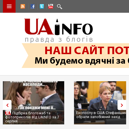
Експослу в США Стефанішині
Підбірка блогожаб та
обрали запобіжний захід
фотоприколів від UAINFO за 7
серпня