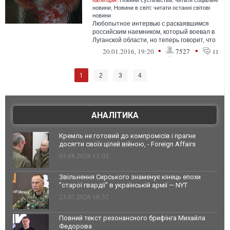
Категорія:
Новини суспільства: читати соціальні
новини
,
Новини в світі: читати останні світові
новини
Любопытное интервью с раскаявшимся
российским наемником, который воевал в
Луганской области, но теперь говорит, что
"убивал братьев", а украинцы насто...
•
•
20.01.2016, 19:20
7527
11
1
2
3
4
АНАЛІТИКА
Кремль не готовий до компромісів і прагне
досягти своїх цілей війною, - Foreign Affairs
03.08.2026 13:02
Звільнення Сирського знаменує кінець епохи
"старої гвардії" в українській армії — NYT
23.07.2026 10:32
Повний текст резонансного брифінга Михайла
Федорова