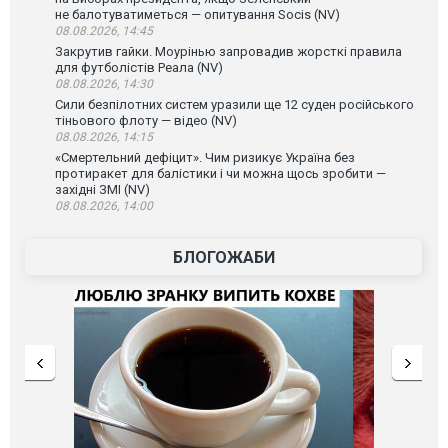
не балотуватиметься — опитування Socis (NV)
08.08.2026, 14:45
Закрутив гайки. Моурінью запровадив жорсткі правила
для футболістів Реала (NV)
08.08.2026, 14:30
Сили безпілотних систем уразили ще 12 суден російського
тіньового флоту — відео (NV)
08.08.2026, 14:15
«Смертельний дефіцит». Чим ризикує Україна без
протиракет для балістики і чи можна щось зробити —
західні ЗМІ (NV)
08.08.2026, 14:00
БЛОГОЖАБИ