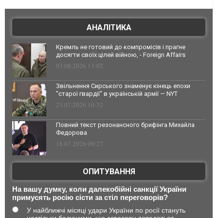
АНАЛІТИКА
Кремль не готовий до компромісів і прагне
досягти своїх цілей війною, - Foreign Affairs
03.08.2026 13:02
Звільнення Сирського знаменує кінець епохи
"старої гвардії" в українській армії — NYT
23.07.2026 10:32
Повний текст резонансного брифінга Михайла
Федорова
18.07.2026 09:27
ОПИТУВАННЯ
На вашу думку, коли далекобійні санкції України
примусять росію сісти за стіл переговорів?
У найближчі місяці удари України по росії стануть