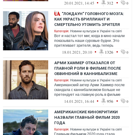
(шоураннер второго сезона шоу "Убивая
•
•
20.01.2021, 14:45
312
0
Еву"). Прод...
"ЛОКДАУН" ГОЛОВНОГО МОЗГА:
КАК УКРАСТЬ БРИЛЛИАНТ И
СМЕРТЕЛЬНО УТОМИТЬ ЗРИТЕЛЯ
Категорія:
Новини культури в Україні та світі
Вот и настал тот миг, когда в кино начали
показывать наши суровые будни. Это
притягивает зрителя, ведь теперь
кинематографический мир вроде и не
•
•
18.01.2021, 20:10
1326
0
такой...
АРМИ ХАММЕР ОТКАЗАЛСЯ ОТ
ГЛАВНОЙ РОЛИ В ФИЛЬМЕ ПОСЛЕ
ОБВИНЕНИЙ В КАННИБАЛИЗМЕ
Категорія:
Новини культури в Україні та світі
Американский актер Арми Хаммер после
скандала с каннибализмом больше не
претендует на главную роль в фильме
Shotgun Wedding.
•
•
14.01.2021, 16:44
956
0
АМЕРИКАНСКИЕ КИНОКРИТИКИ
НАЗВАЛИ ГЛАВНЫЙ ФИЛЬМ 2020
ГОДА
Категорія:
Новини культури в Україні та світі
Главным фильмом 2020 года стала