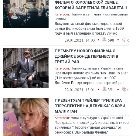
ФИЛЬМ О КОРОЛЕВСКОЙ СЕМЬЕ,
КОТОРЫЙ ЗАПРЕТИЛА ЕЛИЗАВЕТА ІІ
Категорія:
Новини в світі: читати останні світові
новини
Документальный фильм о королевской
семье Великобритании был снят в 1969
году и был запрещен к показу лично
королевой Елизаветой ІІ три года спустя.
•
•
29.01.2021, 14:03
590
0
ПРЕМЬЕРУ НОВОГО ФИЛЬМА О
ДЖЕЙМСЕ БОНДЕ ПЕРЕНЕСЛИ В
ТРЕТИЙ РАЗ
Категорія:
Новини культури в Україні та світі
Премьеру нового фильма "No Time To Die"
("Не время умирать") об агенте 007
Джеймсе Бонде перенесли в третий раз
из-за пандемии коронавируса COVID-19.
•
•
22.01.2021, 13:01
351
0
ПРЕЗЕНТУЕМ ТРЕЙЛЕР ТРИЛЛЕРА
"ПЕРСПЕКТИВНА ДЕВУШКА" С КЭРИ
МАЛЛИГАН
Категорія:
Новини культури в Україні та світі
Представлен новый дублированный тизер
триллера "Перспективная девушка" от
режиссера Эмиральда Феннел