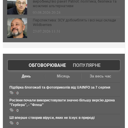
виробництво ракет Patriot: політика, безпека та
можливі альтернативи
03.08.2026 20:24
Перспектива: ЗСУ добомблять і всі інші склади
Wildberries
23.07.2026 11:31
ОБГОВОРЮВАНЕ
|
ПОПУЛЯРНЕ
День
Місяць
За весь час
Підбірка блогожаб та фотоприколів від UAINFO за 7 серпня
0
Росіяни почали використовувати значно більшу версію дрона
"Гербера", - "Флеш"
0
ШІ вперше створив віруси, яких не існує в природі
0