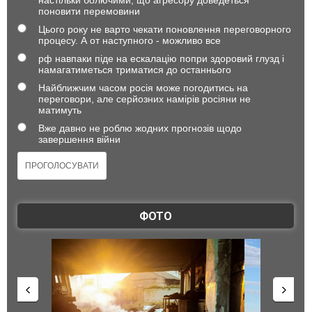
настільки болючими, що агресору доведеться
поновити перемовини
Цього року не варто чекати поновлення переговорного
процесу. А от наступного - можливо все
рф навпаки піде на ескалацію попри здоровий глузд і
намагатиметься триматися до останнього
Найближчим часом росія може погодитись на
переговори, але серйозних намірів росіяни не
матимуть
Вже давно не роблю жодних прогнозів щодо
завершення війни
ФОТО