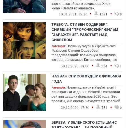
картина китайского режиссера Хлои
Чжао «Земля кочевников».
•
•
10.01.2021, 15:26
1581
0
ТРЕВОГА: СТИВЕН СОДЕРБЕРГ,
СНЯВШИЙ "ПРОРОЧЕСКИЙ" ФИЛЬМ
"ЗАРАЖЕНИЕ", РАБОТАЕТ НАД
СИКВЕЛОМ
Категорія:
Новини культури в Україні та світі
Режиссер Стивен Содерберг,
"предсказавший" всемирную пандемию,
которая началась в Китае, сообщил, что
работает над "философским"
•
•
30.12.2020, 18:00
554
1
продолжением.
НАЗВАН СПИСОК ХУДШИХ ФИЛЬМОВ
ГОДА
Категорія:
Новини культури в Україні та світі
Кинокритики издания Metacritic составили
рейтинг худших фильмов 2020 года. Это
проекты, чьи оценки находятся в "красной
зоне" – они получили не более ...
•
•
29.12.2020, 17:30
734
0
БЕРЕЗА: У ЗЕЛЕНСКОГО ЕСТЬ ШАНС
ВЗЯТЬ "ОСКАР"... ЗА ПОЗОРНЫЙ