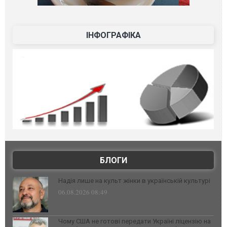
ІНФОГРАФІКА
БЛОГИ
Надія лише на культ жінки в українській культурі
06.08.2026 08:49
Чому США не готові передати Україні ліцензію на