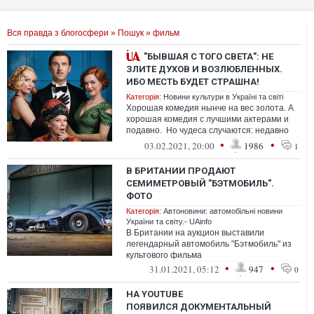
Вся правда з блогосфери
»
Пошук
» фильм
"БЫВШАЯ С ТОГО СВЕТА": НЕ
ЗЛИТЕ ДУХОВ И ВОЗЛЮБЛЕННЫХ.
ИБО МЕСТЬ БУДЕТ СТРАШНА!
Категорія:
Новини культури в Україні та світі
Хорошая комедия нынче на вес золота. А
хорошая комедия с лучшими актерами и
подавно. Но чудеса случаются: недавно
на большие экраны вышла удивительна...
•
•
03.02.2021, 20:00
1986
1
В БРИТАНИИ ПРОДАЮТ
СЕМИМЕТРОВЫЙ "БЭТМОБИЛЬ".
ФОТО
Категорія:
Автоновини: автомобільні новини
України та світу.- UAinfo
В Британии на аукцион выставили
легендарный автомобиль "Бэтмобиль" из
культового фильма
•
•
31.01.2021, 05:12
947
0
НА YOUTUBE
ПОЯВИЛСЯ ДОКУМЕНТАЛЬНЫЙ