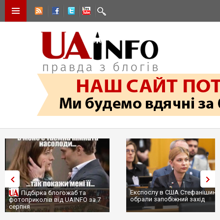
Експослу в США Стефанішині
Підбірка блогожаб та
обрали запобіжний захід
фотоприколів від UAINFO за 7
серпня