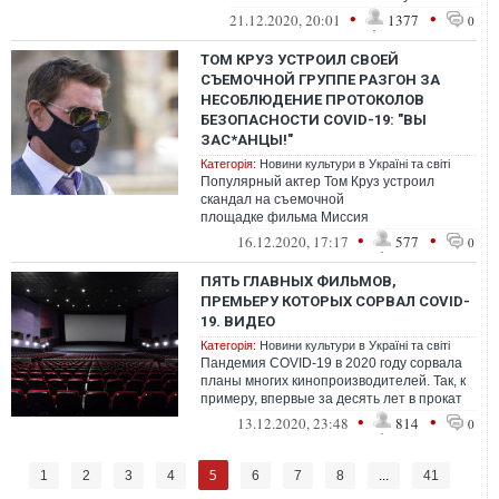
несколько раз переносили по понятным
•
•
21.12.2020, 20:01
1377
0
прич...
ТОМ КРУЗ УСТРОИЛ СВОЕЙ
СЪЕМОЧНОЙ ГРУППЕ РАЗГОН ЗА
НЕСОБЛЮДЕНИЕ ПРОТОКОЛОВ
БЕЗОПАСНОСТИ COVID-19: "ВЫ
ЗАС*АНЦЫ!"
Категорія:
Новини культури в Україні та світі
Популярный актер Том Круз устроил
скандал на съемочной
площадке фильма Миссия
невыполнима в Лондоне, отчитав членов
•
•
16.12.2020, 17:17
577
0
съемочной группы за явное нарушени...
ПЯТЬ ГЛАВНЫХ ФИЛЬМОВ,
ПРЕМЬЕРУ КОТОРЫХ СОРВАЛ COVID-
19. ВИДЕО
Категорія:
Новини культури в Україні та світі
Пандемия COVID-19 в 2020 году сорвала
планы многих кинопроизводителей. Так, к
примеру, впервые за десять лет в прокат
не вышло ни одного фильма по ком...
•
•
13.12.2020, 23:48
814
0
5
1
2
3
4
6
7
8
...
41