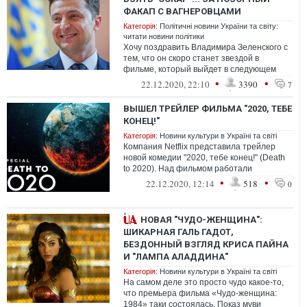
ФАКАП С ВАГНЕРОВЦАМИ
Категорія:
Політичні новини України та світу:
читати новини політики
Хочу поздравить Владимира Зеленского с
тем, что он скоро станет звездой в
фильме, который выйдет в следующем
году на стриминговом сервисе Netflix.
•
•
22.12.2020, 22:10
3390
7
ВЫШЕЛ ТРЕЙЛЕР ФИЛЬМА "2020, ТЕБЕ
КОНЕЦ!"
Категорія:
Новини культури в Україні та світі
Компания Netflix представила трейлер
новой комедии "2020, тебе конец!" (Death
to 2020). Над фильмом работали
создатели фантастического сериала
•
•
22.12.2020, 12:14
518
0
"Черное...
НОВАЯ "ЧУДО-ЖЕНЩИНА":
ШИКАРНАЯ ГАЛЬ ГАДОТ,
БЕЗДОННЫЙ ВЗГЛЯД КРИСА ПАЙНА
И "ЛАМПА АЛАДДИНА"
Категорія:
Новини культури в Україні та світі
На самом деле это просто чудо какое-то,
что премьера фильма «Чудо-женщина:
1984» таки состоялась. Показ муви