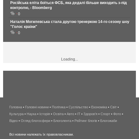
Російська еліта боїться ФСБ, яка дедалі більше виходить з-під
контролю, - Bloomberg
0
Наталія Могилевська стала другою тренеркою 14-го сезону шоу
"Голос країни"
0
Loading...
Головна
•
Головні новини
•
Політика
•
Суспільство
•
Економіка
беспроводной
•
Світ
•
Культура
•
Наука
•
Історія
•
Освіта
•
Авто
•
IT
•
Здоров'я
интернет
•
Спорт
•
Фото
•
Відео
•
Огляд блогосфери
•
Блоголента
•
Рейтинг блогів
киев
•
Блогожаби
и
Всі новини належать їх правовласникам.
область