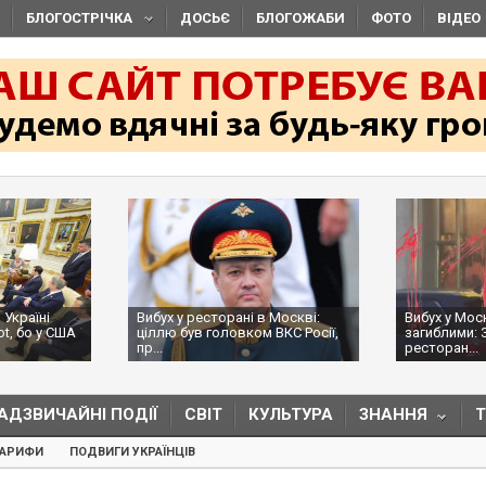
БЛОГОСТРІЧКА
ДОСЬЄ
БЛОГОЖАБИ
ФОТО
ВІДЕО
 Україні
Вибух у ресторані в Москві:
Вибух у Мос
ot, бо у США
ціллю був головком ВКС Росії,
загиблими: 
пр...
ресторан...
АДЗВИЧАЙНІ ПОДІЇ
СВІТ
КУЛЬТУРА
ЗНАННЯ
ТАРИФИ
ПОДВИГИ УКРАЇНЦІВ