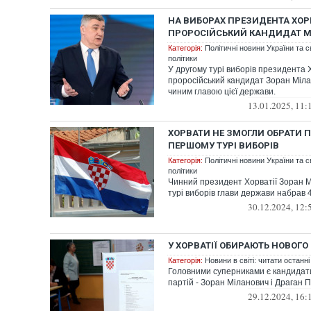
НА ВИБОРАХ ПРЕЗИДЕНТА ХОРВ
ПРОРОСІЙСЬКИЙ КАНДИДАТ М
Категорія:
Політичні новини України та с
політики
У другому турі виборів президента Х
проросійський кандидат Зоран Мілан
чиним главою цієї держави.
13.01.2025, 11:
ХОРВАТИ НЕ ЗМОГЛИ ОБРАТИ 
ПЕРШОМУ ТУРІ ВИБОРІВ
Категорія:
Політичні новини України та с
політики
Чинний президент Хорватії Зоран 
турі виборів глави держави набрав 4
30.12.2024, 12:
У ХОРВАТІЇ ОБИРАЮТЬ НОВОГ
Категорія:
Новини в світі: читати останні
Головними суперниками є кандидати
партій - Зоран Міланович і ​​Драган
29.12.2024, 16: