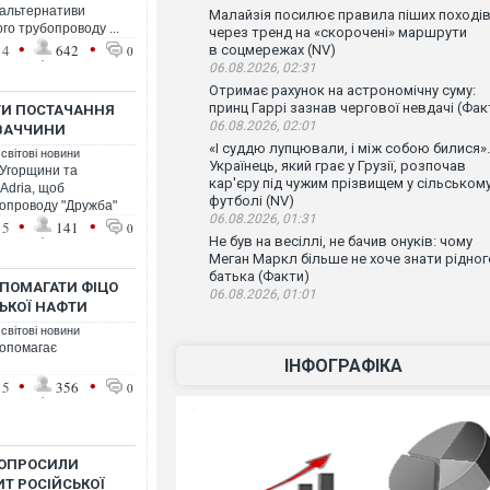
 альтернативи
Малайзія посилює правила піших поході
го трубопроводу ...
через тренд на «скорочені» маршрути
•
•
14
642
в соцмережах (NV)
0
06.08.2026, 02:31
Отримає рахунок на астрономічну суму:
принц Гаррі зазнав чергової невдачі (Фак
ТИ ПОСТАЧАННЯ
06.08.2026, 02:01
ВАЧЧИНИ
«І суддю лупцювали, і між собою билися».
 світові новини
Українець, який грає у Грузії, розпочав
 Угорщини та
кар'єру під чужим прізвищем у сільськом
Adria, щоб
футболі (NV)
бопроводу "Дружба"
06.08.2026, 01:31
•
•
15
141
0
Не був на весіллі, не бачив онуків: чому
Меган Маркл більше не хоче знати рідног
батька (Факти)
ОПОМАГАТИ ФІЦО
06.08.2026, 01:01
СЬКОЇ НАФТИ
 світові новини
допомагає
ІНФОГРАФІКА
•
•
15
356
0
ПОПРОСИЛИ
Т РОСІЙСЬКОЇ