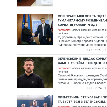
СПІВПРАЦЯ МІЖ ОПК ТА ПІДТ
ГУМАНІТАРНОМУ РОЗМІНУВАНН
ХОРВАТІЯ УКЛАЛИ УГОДУ
Категорія:
Політичні новини України та с
політики
У Дубровнику Президент України В
і Прем’єр-міністр Хорватії Андрей 
підписали Угоду про довгострокове 
п...
09.10.2024, 17
ЗЕЛЕНСЬКИЙ ВІДВІДАЄ ХОРВАТ
САМІТІ "УКРАЇНА – ПІВДЕННО
Категорія:
Політичні новини України та с
політики
Сьогодні, 9 жовтня, президент Укр
Зеленський прибуде до Хорватії для 
"Україна - Південно-Східна Європа". 
09.10.2024, 11
ПРЕМ'ЄР-МІНІСТР ХОРВАТІЇ П
ТА ЗУСТРІВСЯ З ЗЕЛЕНСЬКИМ. 
Категорія:
Політичні новини України та с