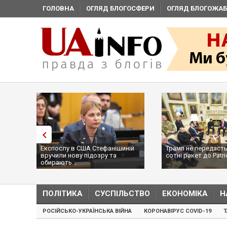
ГОЛОВНА
ОГЛЯД БЛОГОСФЕРИ
ОГЛЯД БЛОГОЖАБ
Експослу в США Стефанішиній
Трамп не передасть
вручили нову підозру та
сотні ракет до Patri
обирають...
...
ПОЛІТИКА
СУСПІЛЬСТВО
ЕКОНОМІКА
Н
РОСІЙСЬКО-УКРАЇНСЬКА ВІЙНА
КОРОНАВІРУС COVID-19