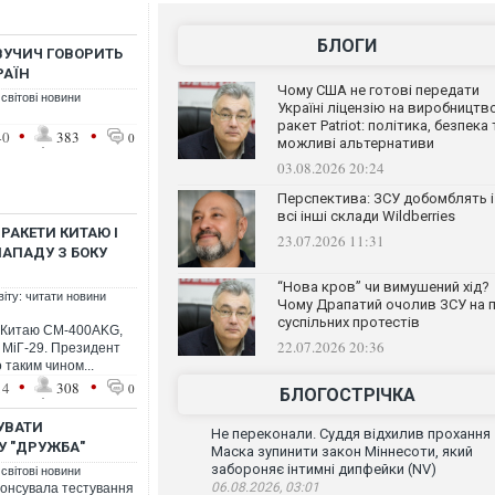
БЛОГИ
 ВУЧИЧ ГОВОРИТЬ
РАЇН
Чому США не готові передати
 світові новини
Україні ліцензію на виробництв
ракет Patriot: політика, безпека 
•
•
40
383
0
можливі альтернативи
03.08.2026 20:24
Перспектива: ЗСУ добомблять і
всі інші склади Wildberries
 РАКЕТИ КИТАЮ І
23.07.2026 11:31
НАПАДУ З БОКУ
“Нова кров” чи вимушений хід?
віту: читати новини
Чому Драпатий очолив ЗСУ на п
суспільних протестів
и Китаю CM-400AKG,
22.07.2026 20:36
 МіГ-29. Президент
 таким чином...
•
•
14
308
0
БЛОГОСТРІЧКА
УВАТИ
Не переконали. Суддя відхилив прохання
У "ДРУЖБА"
Маска зупинити закон Міннесоти, який
забороняє інтимні дипфейки (NV)
 світові новини
06.08.2026, 03:01
нонсувала тестування