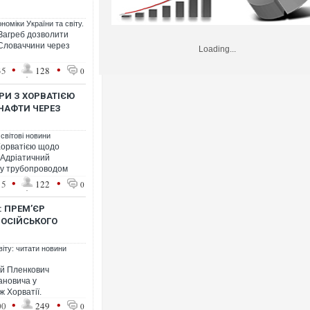
номіки України та світу.
Загреб дозволити
Словаччини через
Loading...
•
•
35
128
0
РИ З ХОРВАТІЄЮ
НАФТИ ЧЕРЕЗ
 світові новини
Хорватією щодо
 Адріатичний
ту трубопроводом
•
•
15
122
0
: ПРЕМʼЄР
РОСІЙСЬКОГО
віту: читати новини
ей Пленкович
ановича у
ж Хорватії.
•
•
00
249
0