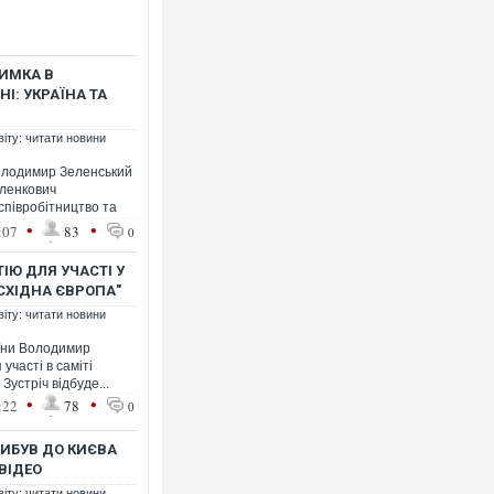
РИМКА В
І: УКРАЇНА ТА
віту: читати новини
олодимир Зеленський
Пленкович
співробітництво та
•
•
:07
83
0
ІЮ ДЛЯ УЧАСТІ У
-СХІДНА ЄВРОПА"
віту: читати новини
аїни Володимир
участі в саміті
Зустріч відбуде...
•
•
:22
78
0
РИБУВ ДО КИЄВА
ВІДЕО
віту: читати новини