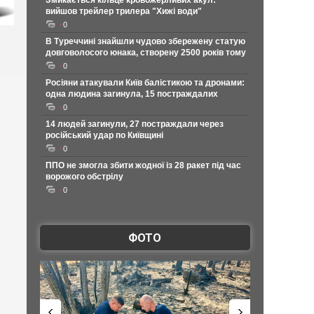
Змикається кільце кровожерливих акул:
вийшов трейлер трилера "Хижі води"
0
В Туреччині знайшли чудово збережену статую
довговолосого юнака, створену 2500 років тому
0
Росіяни атакували Київ балістикою та дронами:
одна людина загинула, 15 постраждалих
0
14 людей загинули, 27 постраждали через
російський удар по Київщині
0
ППО не змогла збити жодної із 28 ракет під час
ворожого обстрілу
0
ФОТО