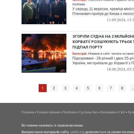
політики
У середу, 11 вересня, прем'єр-мініс
Пленкович прибув до Києва з неог
11.09.2024, 13:
ЗГОРІЛИ СУДНА НА 2 МІЛЬЙОНИ
ХОРВАТІЇ РОЗШУКУЮТЬ ТРЬОХ 
ПІДПАЛ ПОРТУ
Категорія:
Новини в світі: читати останні
Підозрювані - 28-річний і двоє 25-р
України, які приїхали до Хорватії з 
18.08.2024, 03:
1
2
3
4
5
6
7
8
.
Головна
•
Головні новини
•
Політика
•
Суспільство
•
Економіка
•
Світ
•
Кул
Всі новини належать їх правовласникам.
Використання матеріалів сайту
uainfo.org
дозволяється за умови посиланн