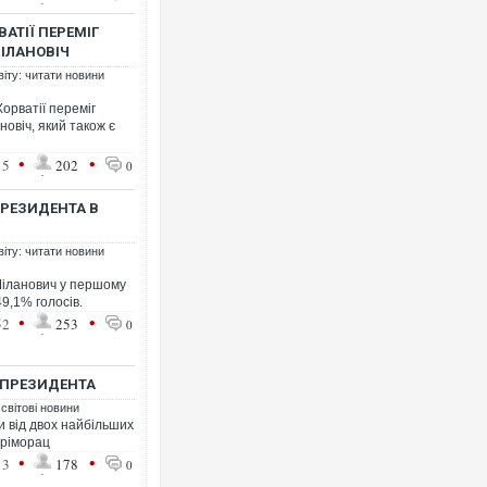
АТІЇ ПЕРЕМІГ
ІЛАНОВІЧ
віту: читати новини
Українські надзвичайники в
під час ліквідації масштабно
орватії переміг
Франції
овіч, який також є
•
•
15
202
0
ПРЕЗИДЕНТА В
віту: читати новини
Міланович у першому
9,1% голосів.
•
•
52
253
0
Неймар влаштував конфлік
О ПРЕЗИДЕНТА
"Сантоса". ВІДЕО
 світові новини
 від двох найбільших
 Пріморац
•
•
13
178
0