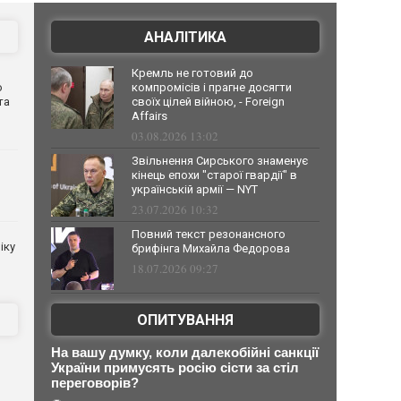
АНАЛІТИКА
Кремль не готовий до
о
компромісів і прагне досягти
та
своїх цілей війною, - Foreign
Affairs
03.08.2026 13:02
Звільнення Сирського знаменує
кінець епохи "старої гвардії" в
українській армії — NYT
23.07.2026 10:32
Повний текст резонансного
іку
брифінга Михайла Федорова
18.07.2026 09:27
ОПИТУВАННЯ
На вашу думку, коли далекобійні санкції
України примусять росію сісти за стіл
переговорів?