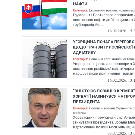
НАФТИ
Категорія:
Економічні новини: новини еко
Будапешт і Братислава попросили 
постачання нафти до Угорщини та 
трубопровід Adria.
16.02.2026, 15:
УГОРЩИНА ПОЧАЛА ПЕРЕГОВО
ЩОДО ТРАНЗИТУ РОСІЙСЬКОЇ 
АДРІАТИКУ
Категорія:
Новини в світі: читати останні
Угорщина ініціювала переговори з 
постачання російської нафти через
маршрут після припинення транзи
"Дружба"...
16.02.2026, 13:
"ВІДСТОЮЄ ПОЗИЦІЮ КРЕМЛЯ"
ХОРВАТІЇ НАКИНУВСЯ НА ПРО
ПРЕЗИДЕНТА
Категорія:
Політичні новини України та с
політики
Хорватський премʼєр-міністр Андр
звинуватив президента Зорана Міл
відстоюванні позиції Росії більше, ні
03.07.2025, 13: