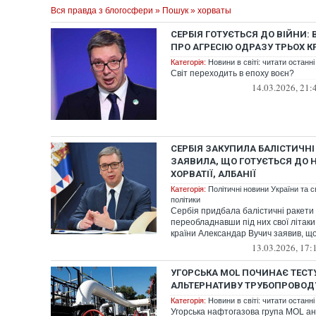
Вся правда з блогосфери
»
Пошук
» хорваты
СЕРБІЯ ГОТУЄТЬСЯ ДО ВІЙНИ:
ПРО АГРЕСІЮ ОДРАЗУ ТРЬОХ К
Категорія:
Новини в світі: читати останні
Світ переходить в епоху воєн?
14.03.2026, 21:
СЕРБІЯ ЗАКУПИЛА БАЛІСТИЧНІ
ЗАЯВИЛА, ЩО ГОТУЄТЬСЯ ДО 
ХОРВАТІЇ, АЛБАНІЇ
Категорія:
Політичні новини України та с
політики
Сербія придбала балістичні ракет
переобладнавши під них свої літаки
країни Александар Вучич заявив, що
13.03.2026, 17:
УГОРСЬКА MOL ПОЧИНАЄ ТЕСТ
АЛЬТЕРНАТИВУ ТРУБОПРОВОД
Категорія:
Новини в світі: читати останні
Угорська нафтогазова група MOL а