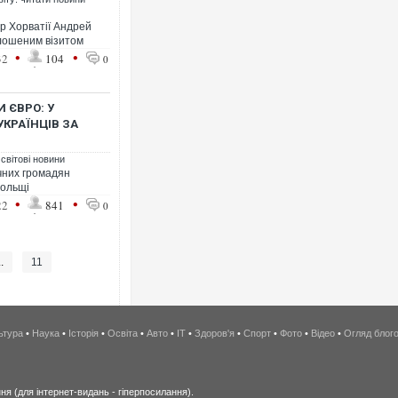
тр Хорватії Андрей
олошеним візитом
•
•
32
104
0
 ЄВРО: У
УКРАЇНЦІВ ЗА
 світові новини
ічних громадян
Польщі
•
•
22
841
0
..
11
ьтура
•
Наука
•
Історія
•
Освіта
•
Авто
•
IT
•
Здоров'я
•
Спорт
•
Фото
•
Відео
•
Огляд блог
я (для інтернет-видань - гіперпосилання).