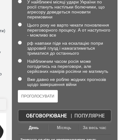
У найближчі місяці удари України по
в
росії стануть настільки болючими, що
агресору доведеться поновити
перемовини
Цього року не варто чекати поновлення
переговорного процесу. А от наступного
ти)
- можливо все
рф навпаки піде на ескалацію попри
здоровий глузд і намагатиметься
у
триматися до останнього
Найближчим часом росія може
погодитись на переговори, але
серйозних намірів росіяни не матимуть
о
Вже давно не роблю жодних прогнозів
щодо завершення війни
ОБГОВОРЮВАНЕ
|
ПОПУЛЯРНЕ
День
Місяць
За весь час