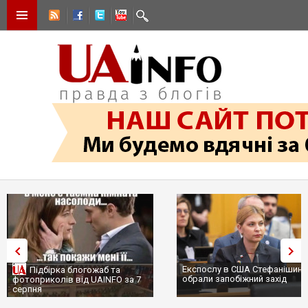
Експослу в США Стефанішині
Підбірка блогожаб та
обрали запобіжний захід
фотоприколів від UAINFO за 7
серпня