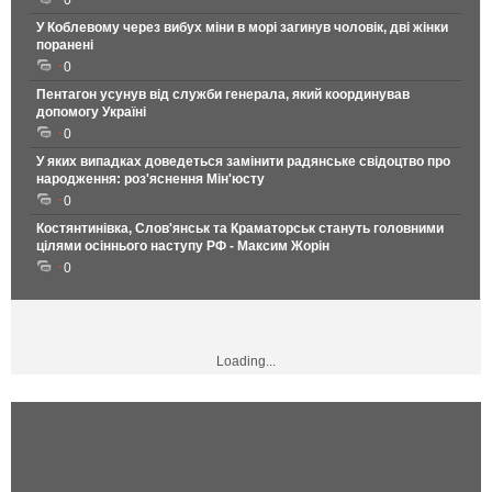
0
У Коблевому через вибух міни в морі загинув чоловік, дві жінки
поранені
0
Пентагон усунув від служби генерала, який координував
допомогу Україні
0
У яких випадках доведеться замінити радянське свідоцтво про
народження: роз'яснення Мін'юсту
0
Костянтинівка, Слов'янськ та Краматорськ стануть головними
цілями осіннього наступу РФ - Максим Жорін
0
Loading...