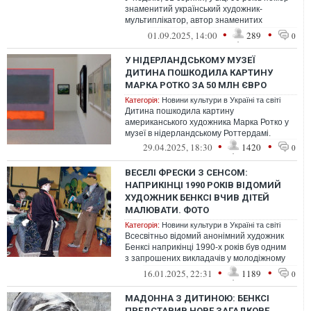
знаменитий український художник-
мультиплікатор, автор знаменитих
мультфільмів Острів скарбів, Пригоди
•
•
01.09.2025, 14:00
289
0
капіт...
У НІДЕРЛАНДСЬКОМУ МУЗЕЇ
ДИТИНА ПОШКОДИЛА КАРТИНУ
МАРКА РОТКО ЗА 50 МЛН ЄВРО
Категорія:
Новини культури в Україні та світі
Дитина пошкодила картину
американського художника Марка Ротко у
музеї в нідерландському Роттердамі.
•
•
29.04.2025, 18:30
1420
0
ВЕСЕЛІ ФРЕСКИ З СЕНСОМ:
НАПРИКІНЦІ 1990 РОКІВ ВІДОМИЙ
ХУДОЖНИК БЕНКСІ ВЧИВ ДІТЕЙ
МАЛЮВАТИ. ФОТО
Категорія:
Новини культури в Україні та світі
Всесвітньо відомий анонімний художник
Бенксі наприкінці 1990-х років був одним
з запрошених викладачів у молодіжному
центрі, де вчив дітей малювати
•
•
16.01.2025, 22:31
1189
0
МАДОННА З ДИТИНОЮ: БЕНКСІ
ПРЕДСТАВИВ НОВЕ ЗАГАДКОВЕ