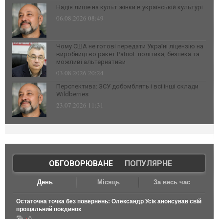
Надія лише на культ жінки в українській культурі
06.08.2026 08:49
Чому США не готові передати Україні ліцензію на
виробництво ракет Patriot: політика, безпека та
можливі альтернативи
03.08.2026 20:24
Перспектива: ЗСУ добомблять і всі інші склади
Wildberries
23.07.2026 11:31
ОБГОВОРЮВАНЕ
|
ПОПУЛЯРНЕ
День
Місяць
За весь час
Остаточна точка без повернень: Олександр Усік анонсував свій
прощальний поєдинок