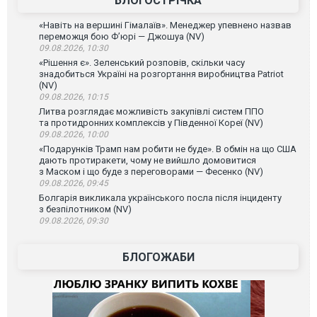
БЛОГОСТРІЧКА
«Навіть на вершині Гімалаїв». Менеджер упевнено назвав
переможця бою Ф’юрі — Джошуа (NV)
09.08.2026, 10:30
«Рішення є». Зеленський розповів, скільки часу
знадобиться Україні на розгортання виробництва Patriot
(NV)
09.08.2026, 10:15
Литва розглядає можливість закупівлі систем ППО
та протидронних комплексів у Південної Кореї (NV)
09.08.2026, 10:00
«Подарунків Трамп нам робити не буде». В обмін на що США
дають протиракети, чому не вийшло домовитися
з Маском і що буде з переговорами — Фесенко (NV)
09.08.2026, 09:45
Болгарія викликала українського посла після інциденту
з безпілотником (NV)
09.08.2026, 09:30
БЛОГОЖАБИ