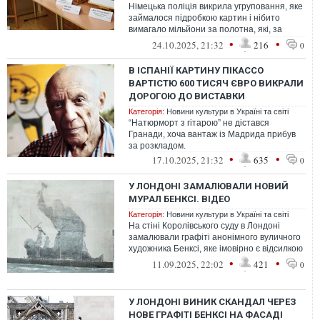
Німецька поліція викрила угруповання, яке
займалося підробкою картин і нібито
вимагало мільйони за полотна, які, за
їхніми твердженнями, належали всес...
•
•
24.10.2025, 21:32
216
0
В ІСПАНІЇ КАРТИНУ ПІКАССО
ВАРТІСТЮ 600 ТИСЯЧ ЄВРО ВИКРАЛИ
ДОРОГОЮ ДО ВИСТАВКИ
Категорія:
Новини культури в Україні та світі
“Натюрморт з гітарою” не дістався
Гранади, хоча вантаж із Мадрида прибув
за розкладом.
•
•
17.10.2025, 21:32
635
0
У ЛОНДОНІ ЗАМАЛЮВАЛИ НОВИЙ
МУРАЛ БЕНКСІ. ВІДЕО
Категорія:
Новини культури в Україні та світі
На стіні Королівського суду в Лондоні
замалювали графіті анонімного вуличного
художника Бенксі, яке імовірно є відсилкою
до арештів протестувальників ...
•
•
11.09.2025, 22:02
421
0
У ЛОНДОНІ ВИНИК СКАНДАЛ ЧЕРЕЗ
НОВЕ ГРАФІТІ БЕНКСІ НА ФАСАДІ