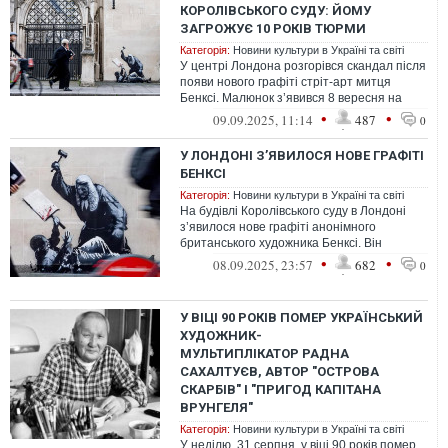
КОРОЛІВСЬКОГО СУДУ: ЙОМУ
ЗАГРОЖУЄ 10 РОКІВ ТЮРМИ
Категорія:
Новини культури в Україні та світі
У центрі Лондона розгорівся скандал після
появи нового графіті стріт-арт митця
Бенксі. Малюнок з’явився 8 вересня на
фасаді будівлі Королівського суду...
•
•
09.09.2025, 11:14
487
0
У ЛОНДОНІ З’ЯВИЛОСЯ НОВЕ ГРАФІТІ
БЕНКСІ
Категорія:
Новини культури в Україні та світі
На будівлі Королівського суду в Лондоні
з’явилося нове графіті анонімного
британського художника Бенксі. Він
підтвердив своє авторство
•
•
08.09.2025, 23:57
682
0
У ВІЦІ 90 РОКІВ ПОМЕР УКРАЇНСЬКИЙ
ХУДОЖНИК-
МУЛЬТИПЛІКАТОР РАДНА
САХАЛТУЄВ, АВТОР "ОСТРОВА
СКАРБІВ" І "ПРИГОД КАПІТАНА
ВРУНГЕЛЯ"
Категорія:
Новини культури в Україні та світі
У неділю, 31 серпня, у віці 90 років помер