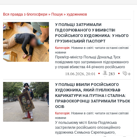
Вся правда з блогосфери
»
Пошук
» художников
У ПОЛЬЩІ ЗАТРИМАЛИ
ПІДОЗРЮВАНОГО У ВБИВСТВІ
РОСІЙСЬКОГО ХУДОЖНИКА: У НЬОГО
ГРУЗИНСЬКИЙ ПАСПОРТ
Категорія:
Новини в світі: читати останні світові
новини
Прем'єр-міністр Польщі Дональд Туск
повідомив про затримання підозрюваного
у справі вбивства 44-річного російського
опозиційного художника, що сталося...
•
•
18.06.2026, 20:01
283
0
У ПОЛЬЩІ ВБИЛИ РОСІЙСЬКОГО
ХУДОЖНИКА, ЯКИЙ ПУБЛІКУВАВ
КАРИКАТУРИ НА ПУТІНА І СТАЛІНА:
ПРАВООХОРОНЦІ ЗАТРИМАЛИ ТРЬОХ
ОСІБ
Категорія:
Новини в світі: читати останні світові
новини
У польському місті Бяла-Подляська
застрелили російського опозиційного
художника Семьона Скрепецького,