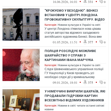
відомого своїми антипутінськими
•
•
16.06.2026, 16:01
331
0
карикатурами.
"КРОКУЄМО У БЕЗОДНЮ": БЕНКСІ
ВСТАНОВИВ У ЦЕНТРІ ЛОНДОНА
ПРОВОКАТИВНУ СКУЛЬПТУРУ. ВІДЕО
Категорія:
Новини культури в Україні та світі
У центрі Лондона з'явилася нова цікава
статуя авторства відомого загадкового
англійського художника Бенксі. Вона вже
викликала бурхливу реакцію не тіл...
•
•
01.05.2026, 11:51
377
0
ПОЛІЦІЯ РОЗСЛІДУЄ МОЖЛИВЕ
ШАХРАЙСТВО У СПРАВІ З
КАРТИНАМИ ІВАНА МАРЧУКА
Категорія:
Новини культури в Україні та світі
Слідчі Шевченківського управління поліції
ГУ Нацполіції у Києві проводять усі
необхідні слідчі дії у кримінальному
провадженні, яке розпочали на підст...
•
•
09.01.2026, 18:01
375
0
У НІМЕЧЧИНІ ВИКРИЛИ ШАХРАЇВ, ЯКІ
ПРОДАВАЛИ ПІДРОБКИ КАРТИН
ВСЕСВІТНЬО ВІДОМИХ ХУДОЖНИКІВ
Категорія:
Новини в світі: читати останні світові
новини