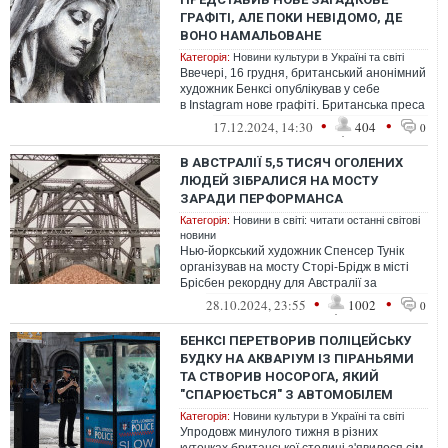
ГРАФІТІ, АЛЕ ПОКИ НЕВІДОМО, ДЕ
ВОНО НАМАЛЬОВАНЕ
Категорія:
Новини культури в Україні та світі
Ввечері, 16 грудня, британський анонімний
художник Бенксі опублікував у себе
в Instagram нове графіті. Британська преса
вже назвала його загадковим, а...
•
•
17.12.2024, 14:30
404
0
В АВСТРАЛІЇ 5,5 ТИСЯЧ ОГОЛЕНИХ
ЛЮДЕЙ ЗІБРАЛИСЯ НА МОСТУ
ЗАРАДИ ПЕРФОРМАНСА
Категорія:
Новини в світі: читати останні світові
новини
Нью-йоркський художник Спенсер Тунік
організував на мосту Сторі-Брідж в місті
Брісбен рекордну для Австралії за
кількістю учасників фотосесію за участ...
•
•
28.10.2024, 23:55
1002
0
БЕНКСІ ПЕРЕТВОРИВ ПОЛІЦЕЙСЬКУ
БУДКУ НА АКВАРІУМ ІЗ ПІРАНЬЯМИ
ТА СТВОРИВ НОСОРОГА, ЯКИЙ
"СПАРЮЄТЬСЯ" З АВТОМОБІЛЕМ
Категорія:
Новини культури в Україні та світі
Упродовж минулого тижня в різних