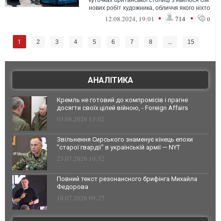
куточках британської столиці з'явилося сім
нових робіт художника, обличчя якого ніхто
і ніколи не бачив
•
•
12.08.2024, 19:01
714
0
1
2
3
4
5
6
7
8
...
15
АНАЛІТИКА
Кремль не готовий до компромісів і прагне
досягти своїх цілей війною, - Foreign Affairs
03.08.2026 13:02
Звільнення Сирського знаменує кінець епохи
"старої гвардії" в українській армії — NYT
23.07.2026 10:32
Повний текст резонансного брифінга Михайла
Федорова
18.07.2026 09:27