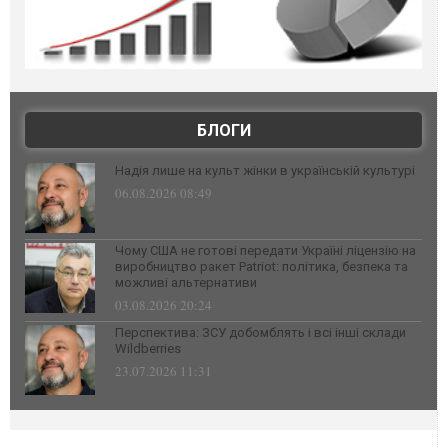
БЛОГИ
Надія лише на культ жінки в українській культурі
06.08.2026 08:49
Чому США не готові передати Україні ліцензію на
виробництво ракет Patriot: політика, безпека та
можливі альтернативи
03.08.2026 20:24
Перспектива: ЗСУ добомблять і всі інші склади
Wildberries
23.07.2026 11:31