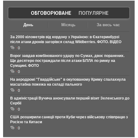
ОБГОВОРЮВАНЕ
|
ПОПУЛЯРНЕ
День
Місяць
За весь час
За 2000 кілометрів від кордону з Україною: в Єкатеринбурзі
після атаки дронів загорівся склад Wildberries. ФОТО. ВІДЕО
0
Ворог завдав комбінованого удару по Сумах, двоє поранених.
Ще десятеро постраждали після атаки БПЛА по ринку на
Сумщині. ФОТО
0
На аеродромі "Гвардійське" в окупованому Криму спалахнула
масштабна пожежа на складі пального
0
В адміністрації Вучича анонсували перший візит Зеленського до
Сербії
0
США розширили санкції проти Куби через військову співпрацю з
Росією та Китаєм
0