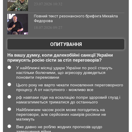
23.07.2026 10:32
Повний текст резонансного брифінга Михайла
Федорова
18.07.2026 09:27
ОПИТУВАННЯ
На вашу думку, коли далекобійні санкції України
примусять росію сісти за стіл переговорів?
У найближчі місяці удари України по росії стануть
настільки болючими, що агресору доведеться
поновити перемовини
Цього року не варто чекати поновлення переговорного
процесу. А от наступного - можливо все
рф навпаки піде на ескалацію попри здоровий глузд і
намагатиметься триматися до останнього
Найближчим часом росія може погодитись на
переговори, але серйозних намірів росіяни не
матимуть
Вже давно не роблю жодних прогнозів щодо
завершення війни