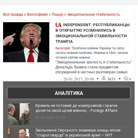
Вся правда з блогосфери
»
Пошук
» эмоциональная чтабильность
INDEPENDENT: РЕСПУБЛИКАНЦЫ
В ОТКРЫТУЮ УСОМНИЛИСЬ В
ЭМОЦИОНАЛЬНОЙ СТАБИЛЬНОСТИ
ТРАМПА
Категорія:
Політичні новини України та світу:
читати новини політики
,
Новини в світі: читати
останні світові новини
"Эмоциональная зрелость и стабильность"
Дональда Трампа стала предметом
обсуждений в частных разговорах самых
влиятельных членов его собственной
•
•
26.01.2017, 20:00
3631
0
полит...
АНАЛІТИКА
Кремль не готовий до компромісів і прагне
досягти своїх цілей війною, - Foreign Affairs
03.08.2026 13:02
Звільнення Сирського знаменує кінець епохи
"старої гвардії" в українській армії — NYT