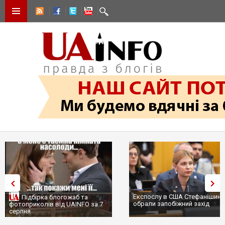
Експослу в США Стефанішині
Підбірка блогожаб та
обрали запобіжний захід
фотоприколів від UAINFO за 7
серпня