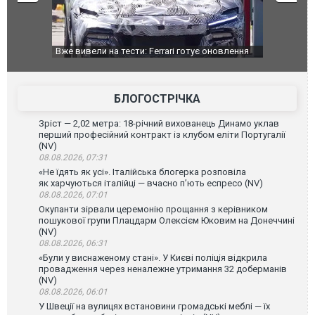
Вже вивели на тести: Ferrari готує оновлення
Вийшов трей
позашляховика Purosangue. ВІДЕО
фільму "Афе
БЛОГОСТРІЧКА
Зріст — 2,02 метра: 18-річний вихованець Динамо уклав
перший професійний контракт із клубом еліти Португалії
(NV)
08.08.2026, 07:31
«Не їдять як усі». Італійська блогерка розповіла
як харчуються італійці — вчасно п’ють еспресо (NV)
08.08.2026, 07:01
Окупанти зірвали церемонію прощання з керівником
пошукової групи Плацдарм Олексієм Юковим на Донеччині
(NV)
08.08.2026, 06:31
«Були у виснаженому стані». У Києві поліція відкрила
провадження через неналежне утримання 32 доберманів
(NV)
08.08.2026, 06:01
У Швеції на вулицях встановини громадські меблі — їх