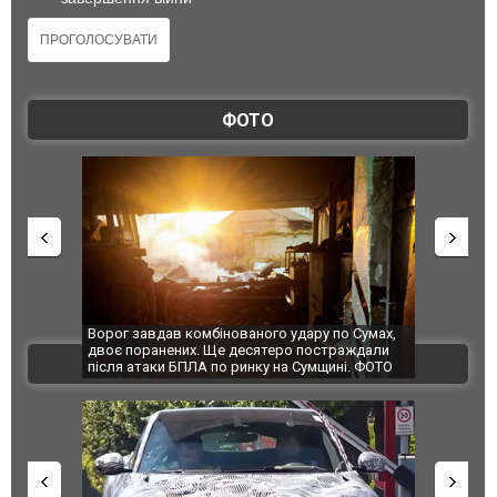
ФОТО
Ворог завдав комбінованого удару по Сумах,
За 2000 кіло
двоє поранених. Ще десятеро постраждали
Єкатеринбурз
ВІДЕО
після атаки БПЛА по ринку на Сумщині. ФОТО
склад Wildbe